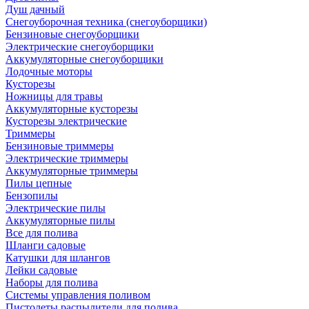
Душ дачный
Снегоуборочная техника (снегоуборщики)
Бензиновые снегоуборщики
Электрические снегоуборщики
Аккумуляторные снегоуборщики
Лодочные моторы
Кусторезы
Ножницы для травы
Аккумуляторные кусторезы
Кусторезы электрические
Триммеры
Бензиновые триммеры
Электрические триммеры
Аккумуляторные триммеры
Пилы цепные
Бензопилы
Электрические пилы
Аккумуляторные пилы
Все для полива
Шланги садовые
Катушки для шлангов
Лейки садовые
Наборы для полива
Системы управления поливом
Пистолеты распылители для полива