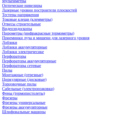
Мультиметры
Оптические нивелиры
Лазерные уровни построители плоскостей
Тестеры напряжения
Токовые клещи (клемметры)
Отвесы строительные
Видеоэндоскопы
Пирометры (инфракрасные термометры)
Приемники луча и мишени для лазерного уровня
Лобзики
Лобзики аккумуляторные
Лобзики электричесике
Перфораторы
Перфораторы аккумуляторные
Перфораторы сетевые
Пилы
Монтажные (отрезные)
Циркулярные (дисковые)
Торцовочные пилы
Сабельные (электроножовки)
Фены (термопистолеты)
Фрезеры
Фрезеры универсальные
Фрезеры аккумуляторные
Шлифовальные машины