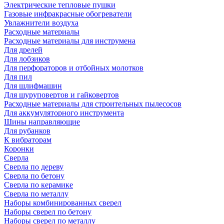
Электрические тепловые пушки
Газовые инфракрасные обогреватели
Увлажнители воздуха
Расходные материалы
Расходные материалы для инструмена
Для дрелей
Для лобзиков
Для перфораторов и отбойных молотков
Для пил
Для шлифмашин
Для шуруповертов и гайковертов
Расходные материалы для строительных пылесосов
Для аккумуляторного инструмента
Шины направляющие
Для рубанков
К вибраторам
Коронки
Сверла
Сверла по дереву
Сверла по бетону
Сверла по керамике
Сверла по металлу
Наборы комбинированных сверел
Наборы сверел по бетону
Наборы сверел по металлу