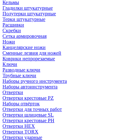
Кельмы
Гладилки штукатурные
Полутерки штукатурные
Терки штукатурные
Расшивки
Скребки
Сетка армировочная
Ножи
Канцелярские ножи
Сменные лезвия для ножей
Коврики непрорезаемые
Ключи
Разводные ключи
Трубные ключи
Наборы ручного инструмента
Наборы автоинструмента
Отвертки
Отвертки крестовые PZ
Наборы отвёрток
Отвертки для точных работ
Отвертки шлицевые SL
Отвертки крестовые PH
Отвертки HEX
Отвертки TORX
Отвертки ударные