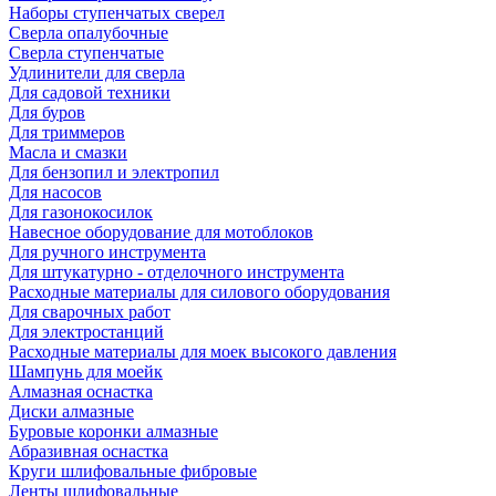
Наборы ступенчатых сверел
Сверла опалубочные
Сверла ступенчатые
Удлинители для сверла
Для садовой техники
Для буров
Для триммеров
Масла и смазки
Для бензопил и электропил
Для насосов
Для газонокосилок
Навесное оборудование для мотоблоков
Для ручного инструмента
Для штукатурно - отделочного инструмента
Расходные материалы для силового оборудования
Для сварочных работ
Для электростанций
Расходные материалы для моек высокого давления
Шампунь для моейк
Алмазная оснастка
Диски алмазные
Буровые коронки алмазные
Абразивная оснастка
Круги шлифовальные фибровые
Ленты шлифовальные