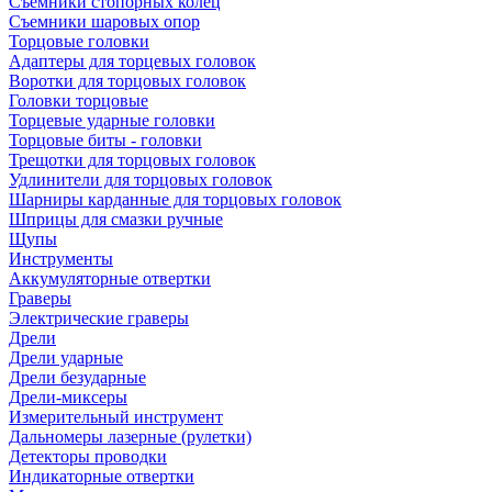
Съемники стопорных колец
Съемники шаровых опор
Торцовые головки
Адаптеры для торцевых головок
Воротки для торцовых головок
Головки торцовые
Торцевые ударные головки
Торцовые биты - головки
Трещотки для торцовых головок
Удлинители для торцовых головок
Шарниры карданные для торцовых головок
Шприцы для смазки ручные
Щупы
Инструменты
Аккумуляторные отвертки
Граверы
Электрические граверы
Дрели
Дрели ударные
Дрели безударные
Дрели-миксеры
Измерительный инструмент
Дальномеры лазерные (рулетки)
Детекторы проводки
Индикаторные отвертки