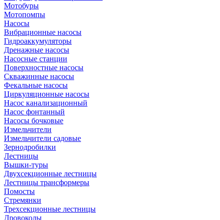
Мотобуры
Мотопомпы
Насосы
Вибрационные насосы
Гидроаккумуляторы
Дренажные насосы
Насосные станции
Поверхностные насосы
Скважинные насосы
Фекальные насосы
Циркуляционные насосы
Насос канализационный
Насос фонтанный
Насосы бочковые
Измельчители
Измельчители садовые
Зернодробилки
Лестницы
Вышки-туры
Двухсекционные лестницы
Лестницы трансформеры
Помосты
Стремянки
Трехсекционные лестницы
Дровоколы