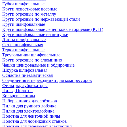
Губки шлифовальные
Круги лепестковые веерные
Круги отрезные по металлу
Круги отрезные по нержавеющей стали
Круги шлифовальные
Круги шлифовальные лепестковые торцевые (КЛТ)
Круги шлифовальные на липучке
Листы шлифовальные
Сетка шлифовальная
Терки шлифовальные
Треугольники шлифовальные
Круги отрезные по алюминию
Чашки шлифовальные и обдирочные
Шкурка шлифовальная
Оснастка пневматическая
Соединения и переходники для компрессоров
Фильтры, лубрикаторы
Пилы, Полотна
Кольцевые пилы
Наборы пилок для лобзиков
Пилки для ручного лобзика
Пилки для электролобзика
Полотна для ленточной пилы
Полотна для лобзиковых станков
Полотна для сабельных электропил