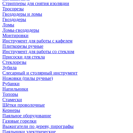
Стрипперы для снятия изоляции
Тросорезы
Гвоздодеры и ломы
Гвоздодеры
Ломы
Ломы-гвоздодеры
Монтировки
Инструмент для работы с кафелем
Плиткорезы ручные
Инструмент для работы со стеклом
Присоски для стекла
Стеклорезы
Зубила
Слесарный и столярный инструмент
Ножовки (пилы ручные)
Рубанки
Напильники
Топоры
Стамески
Щётки проволочные
Кернеры
Паяльное оборудование
Газовые горелки
Выжигатели по дереву, пирографы
Паяльники электрические