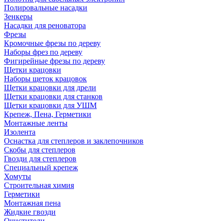
Полировальные насадки
Зенкеры
Насадки для реноватора
Фрезы
Кромочные фрезы по дереву
Наборы фрез по дереву
Фигирейные фрезы по дереву
Щетки крацовки
Наборы щеток крацовок
Щетки крацовки для дрели
Щетки крацовки для станков
Щетки крацовки для УШМ
Крепеж, Пена, Герметики
Монтажные ленты
Изолента
Оснастка для степлеров и заклепочников
Скобы для степлеров
Гвозди для степлеров
Специальный крепеж
Хомуты
Строительная химия
Герметики
Монтажная пена
Жидкие гвозди
Очистители