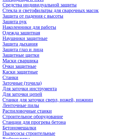
Средства индивидуальной защиты
Стекла и светофильтры для сварочных масок
Защита от падения с высоты
Защита рук
Наколенники для работы
Одежда защитная
Наушники защитные
Защита дыхания
Защита глаз и лица
Защитные щитки
Маски сварщика
Очки защитные
Каски защитные
Станки
Заточные (точила)
Для заточки инструмента
Для заточки цепей
Станки для заточки сверл, ножей, ножниц
Ленточные пилы
Распиловочные станки
Строительное оборудование
Станции для прогрева бетона
Бетономешалки
Пылесосы строительные
Виброплиты