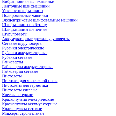
Вибрационные шлимашинки
Ленточные шлифмашинки
Угловые шлифмашины
Полировальные машинки
Эксцентриковые шлифовальные машинки
Шлифмашины по бетону
Шлифмашины щеточные
Шуруповёрты
Аккумуляторные дрели-шуруповерты
Сетевые шуруповерты
Рубанки электрические
Рубанки аккумуляторные
Рубанки сетевые
Гайковёрты
Гайковерты аккумуляторные
Гайковёрты сетевые
Пистолеты
Пистолет для монтажной пены
Пистолеты для герметика
Пистолеты клеевые
Клеевые стержни
Краскопульты электрические
Краскопульты аккумуляторные
Краскопульты сетевые
Миксеры строительные