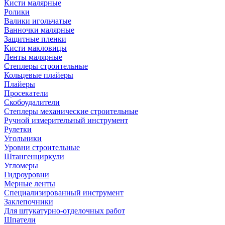
Кисти малярные
Ролики
Валики игольчатые
Ванночки малярные
Защитные пленки
Кисти макловицы
Ленты малярные
Степлеры строительные
Кольцевые плайеры
Плайеры
Просекатели
Скобоудалители
Степлеры механические строительные
Ручной измерительный инструмент
Рулетки
Угольники
Уровни строительные
Штангенциркули
Угломеры
Гидроуровни
Мерные ленты
Специализированный инструмент
Заклепочники
Для штукатурно-отделочных работ
Шпатели