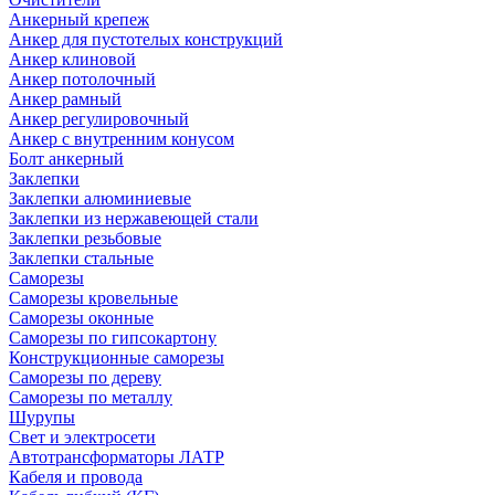
Анкерный крепеж
Анкер для пустотелых конструкций
Анкер клиновой
Анкер потолочный
Анкер рамный
Анкер регулировочный
Анкер с внутренним конусом
Болт анкерный
Заклепки
Заклепки алюминиевые
Заклепки из нержавеющей стали
Заклепки резьбовые
Заклепки стальные
Саморезы
Саморезы кровельные
Саморезы оконные
Саморезы по гипсокартону
Конструкционные саморезы
Саморезы по дереву
Саморезы по металлу
Шурупы
Свет и электросети
Автотрансформаторы ЛАТР
Кабеля и провода