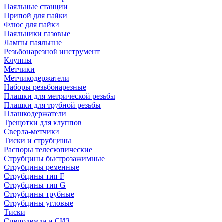
Паяльные станции
Припой для пайки
Флюс для пайки
Паяльники газовые
Лампы паяльные
Резьбонарезной инструмент
Клуппы
Метчики
Метчикодержатели
Наборы резьбонарезные
Плашки для метрической резьбы
Плашки для трубной резьбы
Плашкодержатели
Трещотки для клуппов
Сверла-метчики
Тиски и струбцины
Распоры телескопические
Струбцины быстрозажимные
Струбцины ременные
Струбцины тип F
Струбцины тип G
Струбцины трубные
Струбцины угловые
Тиски
Спецодежда и СИЗ