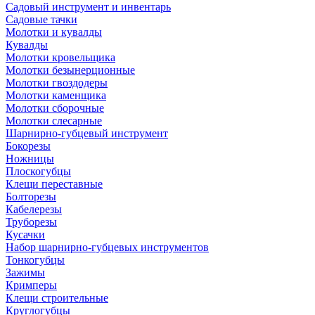
Садовый инструмент и инвентарь
Садовые тачки
Молотки и кувалды
Кувалды
Молотки кровельщика
Молотки безынерционные
Молотки гвоздодеры
Молотки каменщика
Молотки сборочные
Молотки слесарные
Шарнирно-губцевый инструмент
Бокорезы
Ножницы
Плоскогубцы
Клещи переставные
Болторезы
Кабелерезы
Труборезы
Кусачки
Набор шарнирно-губцевых инструментов
Тонкогубцы
Зажимы
Кримперы
Клещи строительные
Круглогубцы