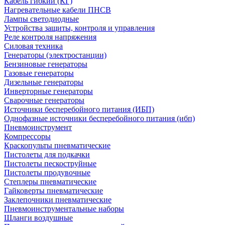
Кабель гибкий (КГ)
Нагревательные кабели ПНСВ
Лампы светодиодные
Устройства защиты, контроля и управления
Реле контроля напряжения
Силовая техника
Генераторы (электростанции)
Бензиновые генераторы
Газовые генераторы
Дизельные генераторы
Инверторные генераторы
Сварочные генераторы
Источники бесперебойного питания (ИБП)
Однофазные источники бесперебойного питания (ибп)
Пневмоинструмент
Компрессоры
Краскопульты пневматические
Пистолеты для подкачки
Пистолеты пескоструйные
Пистолеты продувочные
Степлеры пневматические
Гайковерты пневматические
Заклепочники пневматические
Пневмоинструментальные наборы
Шланги воздушные