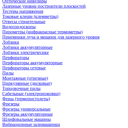
Оптические нивелиры
Лазерные уровни построители плоскостей
Тестеры напряжения
Токовые клещи (клемметры)
Отвесы строительные
Видеоэндоскопы
Пирометры (инфракрасные термометры)
Приемники луча и мишени для лазерного уровня
Лобзики
Лобзики аккумуляторные
Лобзики электричесике
Перфораторы
Перфораторы аккумуляторные
Перфораторы сетевые
Пилы
Монтажные (отрезные)
Циркулярные (дисковые)
Торцовочные пилы
Сабельные (электроножовки)
Фены (термопистолеты)
Фрезеры
Фрезеры универсальные
Фрезеры аккумуляторные
Шлифовальные машины
Вибрационные шлимашинки