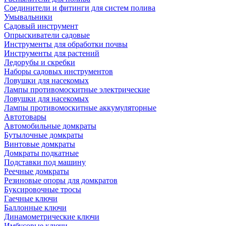
Соединители и фитинги для систем полива
Умывальники
Садовый инструмент
Опрыскиватели садовые
Инструменты для обработки почвы
Инструменты для растений
Ледорубы и скребки
Наборы садовых инструментов
Ловушки для насекомых
Лампы противомоскитные электрические
Ловушки для насекомых
Лампы противомоскитные аккумуляторные
Автотовары
Автомобильные домкраты
Бутылочные домкраты
Винтовые домкраты
Домкраты подкатные
Подставки под машину
Реечные домкраты
Резиновые опоры для домкратов
Буксировочные тросы
Гаечные ключи
Баллонные ключи
Динамометрические ключи
Имбусовые ключи