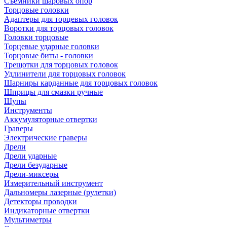
Съемники шаровых опор
Торцовые головки
Адаптеры для торцевых головок
Воротки для торцовых головок
Головки торцовые
Торцевые ударные головки
Торцовые биты - головки
Трещотки для торцовых головок
Удлинители для торцовых головок
Шарниры карданные для торцовых головок
Шприцы для смазки ручные
Щупы
Инструменты
Аккумуляторные отвертки
Граверы
Электрические граверы
Дрели
Дрели ударные
Дрели безударные
Дрели-миксеры
Измерительный инструмент
Дальномеры лазерные (рулетки)
Детекторы проводки
Индикаторные отвертки
Мультиметры