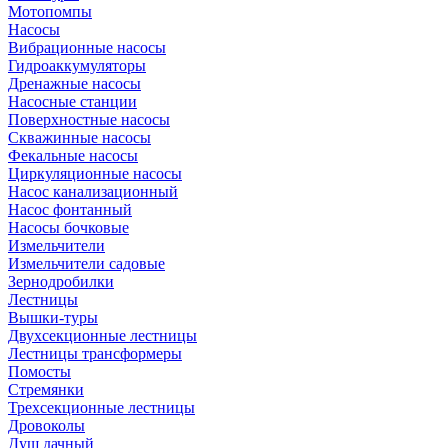
Мотопомпы
Насосы
Вибрационные насосы
Гидроаккумуляторы
Дренажные насосы
Насосные станции
Поверхностные насосы
Скважинные насосы
Фекальные насосы
Циркуляционные насосы
Насос канализационный
Насос фонтанный
Насосы бочковые
Измельчители
Измельчители садовые
Зернодробилки
Лестницы
Вышки-туры
Двухсекционные лестницы
Лестницы трансформеры
Помосты
Стремянки
Трехсекционные лестницы
Дровоколы
Душ дачный