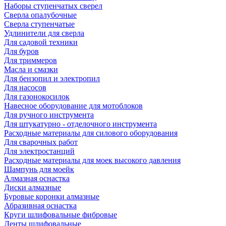
Наборы ступенчатых сверел
Сверла опалубочные
Сверла ступенчатые
Удлинители для сверла
Для садовой техники
Для буров
Для триммеров
Масла и смазки
Для бензопил и электропил
Для насосов
Для газонокосилок
Навесное оборудование для мотоблоков
Для ручного инструмента
Для штукатурно - отделочного инструмента
Расходные материалы для силового оборудования
Для сварочных работ
Для электростанций
Расходные материалы для моек высокого давления
Шампунь для моейк
Алмазная оснастка
Диски алмазные
Буровые коронки алмазные
Абразивная оснастка
Круги шлифовальные фибровые
Ленты шлифовальные