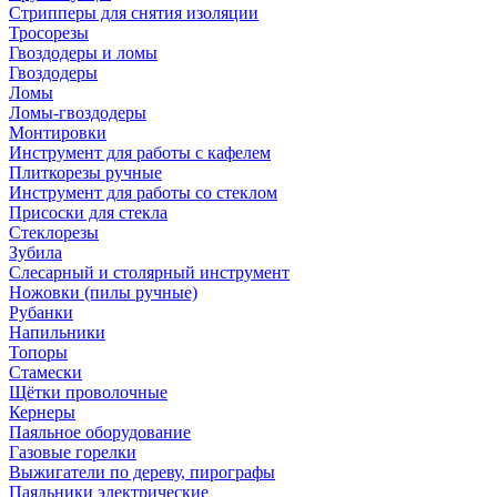
Стрипперы для снятия изоляции
Тросорезы
Гвоздодеры и ломы
Гвоздодеры
Ломы
Ломы-гвоздодеры
Монтировки
Инструмент для работы с кафелем
Плиткорезы ручные
Инструмент для работы со стеклом
Присоски для стекла
Стеклорезы
Зубила
Слесарный и столярный инструмент
Ножовки (пилы ручные)
Рубанки
Напильники
Топоры
Стамески
Щётки проволочные
Кернеры
Паяльное оборудование
Газовые горелки
Выжигатели по дереву, пирографы
Паяльники электрические