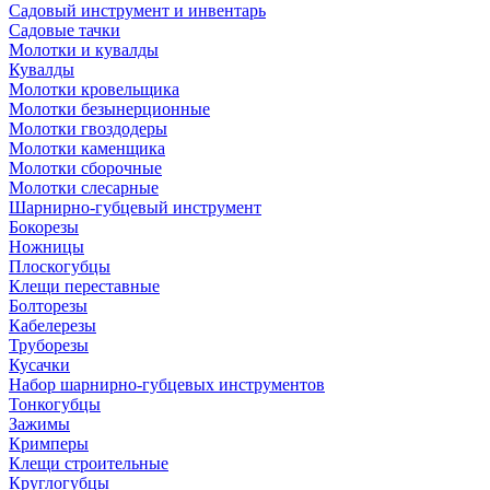
Садовый инструмент и инвентарь
Садовые тачки
Молотки и кувалды
Кувалды
Молотки кровельщика
Молотки безынерционные
Молотки гвоздодеры
Молотки каменщика
Молотки сборочные
Молотки слесарные
Шарнирно-губцевый инструмент
Бокорезы
Ножницы
Плоскогубцы
Клещи переставные
Болторезы
Кабелерезы
Труборезы
Кусачки
Набор шарнирно-губцевых инструментов
Тонкогубцы
Зажимы
Кримперы
Клещи строительные
Круглогубцы