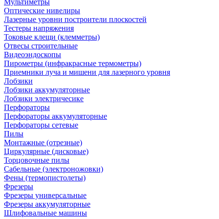
Мультиметры
Оптические нивелиры
Лазерные уровни построители плоскостей
Тестеры напряжения
Токовые клещи (клемметры)
Отвесы строительные
Видеоэндоскопы
Пирометры (инфракрасные термометры)
Приемники луча и мишени для лазерного уровня
Лобзики
Лобзики аккумуляторные
Лобзики электричесике
Перфораторы
Перфораторы аккумуляторные
Перфораторы сетевые
Пилы
Монтажные (отрезные)
Циркулярные (дисковые)
Торцовочные пилы
Сабельные (электроножовки)
Фены (термопистолеты)
Фрезеры
Фрезеры универсальные
Фрезеры аккумуляторные
Шлифовальные машины