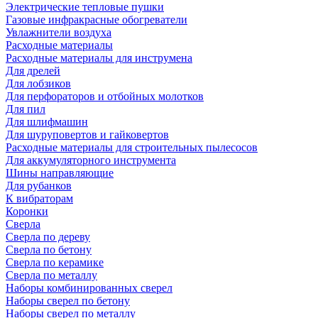
Электрические тепловые пушки
Газовые инфракрасные обогреватели
Увлажнители воздуха
Расходные материалы
Расходные материалы для инструмена
Для дрелей
Для лобзиков
Для перфораторов и отбойных молотков
Для пил
Для шлифмашин
Для шуруповертов и гайковертов
Расходные материалы для строительных пылесосов
Для аккумуляторного инструмента
Шины направляющие
Для рубанков
К вибраторам
Коронки
Сверла
Сверла по дереву
Сверла по бетону
Сверла по керамике
Сверла по металлу
Наборы комбинированных сверел
Наборы сверел по бетону
Наборы сверел по металлу