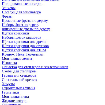
Полировальные насадки
Зенкеры
Насадки для реноватора
Фрезы
Кромочные фрезы по дереву
Наборы фрез по дереву
Фигирейные фрезы по дереву
Щетки крацовки
Наборы щеток крацовок
Щетки крацовки для дрели
Щетки крацовки для станков
Щетки крацовки для УШМ
Крепеж, Пена, Герметики
Монтажные ленты
Изолента
Оснастка для степлеров и заклепочников
Скобы для степлеров
Гвозди для степлеров
Специальный крепеж
Хомуты
Строительная химия
Герметики
Монтажная пена
Жидкие гвозди
Очистители