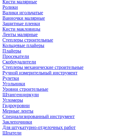
Кисти малярные
Ролики
Валики игольчатые
Ванночки малярные
Защитные пленки
Кисти макловицы
Ленты малярные
Степлеры строительные
Кольцевые плайеры
Плайеры
Просекатели
Скобоудалители
Степлеры механические строительные
Ручной измерительный инструмент
Рулетки
Угольники
Уровни строительные
Штангенциркули
Угломеры
Гидроуровни
Мерные ленты
Специализированный инструмент
Заклепочники
Для штукатурно-отделочных работ
Шпатели