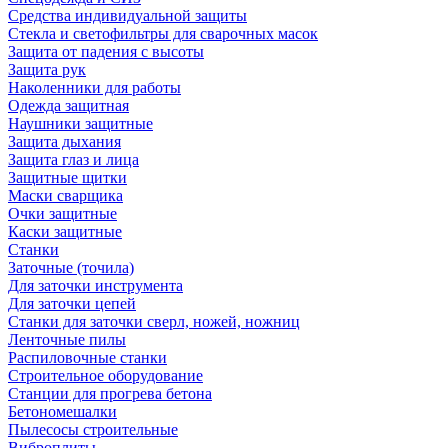
Средства индивидуальной защиты
Стекла и светофильтры для сварочных масок
Защита от падения с высоты
Защита рук
Наколенники для работы
Одежда защитная
Наушники защитные
Защита дыхания
Защита глаз и лица
Защитные щитки
Маски сварщика
Очки защитные
Каски защитные
Станки
Заточные (точила)
Для заточки инструмента
Для заточки цепей
Станки для заточки сверл, ножей, ножниц
Ленточные пилы
Распиловочные станки
Строительное оборудование
Станции для прогрева бетона
Бетономешалки
Пылесосы строительные
Виброплиты