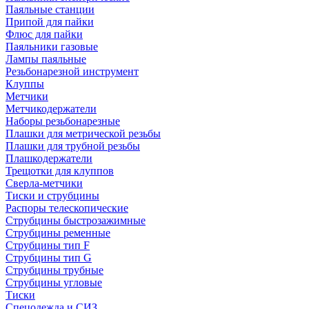
Паяльные станции
Припой для пайки
Флюс для пайки
Паяльники газовые
Лампы паяльные
Резьбонарезной инструмент
Клуппы
Метчики
Метчикодержатели
Наборы резьбонарезные
Плашки для метрической резьбы
Плашки для трубной резьбы
Плашкодержатели
Трещотки для клуппов
Сверла-метчики
Тиски и струбцины
Распоры телескопические
Струбцины быстрозажимные
Струбцины ременные
Струбцины тип F
Струбцины тип G
Струбцины трубные
Струбцины угловые
Тиски
Спецодежда и СИЗ