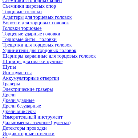
Съемники стопорных колец
Съемники шаровых опор
Торцовые головки
Адаптеры для торцевых головок
Воротки для торцовых головок
Головки торцовые
Торцевые ударные головки
Торцовые биты - головки
Трещотки для торцовых головок
Удлинители для торцовых головок
Шарниры карданные для торцовых головок
Шприцы для смазки ручные
Щупы
Инструменты
Аккумуляторные отвертки
Граверы
Электрические граверы
Дрели
Дрели ударные
Дрели безударные
Дрели-миксеры
Измерительный инструмент
Дальномеры лазерные (рулетки)
Детекторы проводки
Индикаторные отвертки