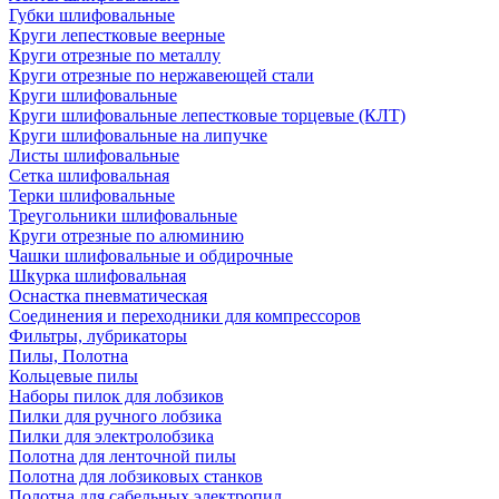
Губки шлифовальные
Круги лепестковые веерные
Круги отрезные по металлу
Круги отрезные по нержавеющей стали
Круги шлифовальные
Круги шлифовальные лепестковые торцевые (КЛТ)
Круги шлифовальные на липучке
Листы шлифовальные
Сетка шлифовальная
Терки шлифовальные
Треугольники шлифовальные
Круги отрезные по алюминию
Чашки шлифовальные и обдирочные
Шкурка шлифовальная
Оснастка пневматическая
Соединения и переходники для компрессоров
Фильтры, лубрикаторы
Пилы, Полотна
Кольцевые пилы
Наборы пилок для лобзиков
Пилки для ручного лобзика
Пилки для электролобзика
Полотна для ленточной пилы
Полотна для лобзиковых станков
Полотна для сабельных электропил