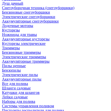
Душ дачный
Снегоуборочная техника (снегоуборщики)
Бензиновые снегоуборщики
Электрические снегоуборщики
Аккумуляторные снегоуборщики
Лодочные моторы
Кусторезы
Ножницы для травы
Аккумуляторные кусторезы
Кусторезы электрические
Триммеры
Бензиновые триммеры
Электрические триммеры
Аккумуляторные триммеры
Пилы цепные
Бензопилы
Электрические пилы
Аккумуляторные пилы
Все для полива
Шланги садовые
Катушки для шлангов
Лейки садовые
Наборы для полива
Системы управления поливом
Пистолеты распылители для полива