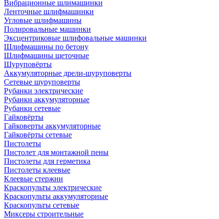
Вибрационные шлимашинки
Ленточные шлифмашинки
Угловые шлифмашины
Полировальные машинки
Эксцентриковые шлифовальные машинки
Шлифмашины по бетону
Шлифмашины щеточные
Шуруповёрты
Аккумуляторные дрели-шуруповерты
Сетевые шуруповерты
Рубанки электрические
Рубанки аккумуляторные
Рубанки сетевые
Гайковёрты
Гайковерты аккумуляторные
Гайковёрты сетевые
Пистолеты
Пистолет для монтажной пены
Пистолеты для герметика
Пистолеты клеевые
Клеевые стержни
Краскопульты электрические
Краскопульты аккумуляторные
Краскопульты сетевые
Миксеры строительные