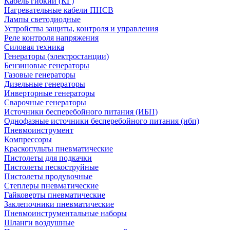
Кабель гибкий (КГ)
Нагревательные кабели ПНСВ
Лампы светодиодные
Устройства защиты, контроля и управления
Реле контроля напряжения
Силовая техника
Генераторы (электростанции)
Бензиновые генераторы
Газовые генераторы
Дизельные генераторы
Инверторные генераторы
Сварочные генераторы
Источники бесперебойного питания (ИБП)
Однофазные источники бесперебойного питания (ибп)
Пневмоинструмент
Компрессоры
Краскопульты пневматические
Пистолеты для подкачки
Пистолеты пескоструйные
Пистолеты продувочные
Степлеры пневматические
Гайковерты пневматические
Заклепочники пневматические
Пневмоинструментальные наборы
Шланги воздушные