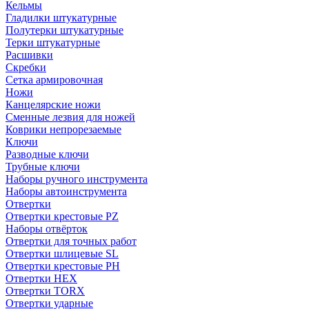
Кельмы
Гладилки штукатурные
Полутерки штукатурные
Терки штукатурные
Расшивки
Скребки
Сетка армировочная
Ножи
Канцелярские ножи
Сменные лезвия для ножей
Коврики непрорезаемые
Ключи
Разводные ключи
Трубные ключи
Наборы ручного инструмента
Наборы автоинструмента
Отвертки
Отвертки крестовые PZ
Наборы отвёрток
Отвертки для точных работ
Отвертки шлицевые SL
Отвертки крестовые PH
Отвертки HEX
Отвертки TORX
Отвертки ударные