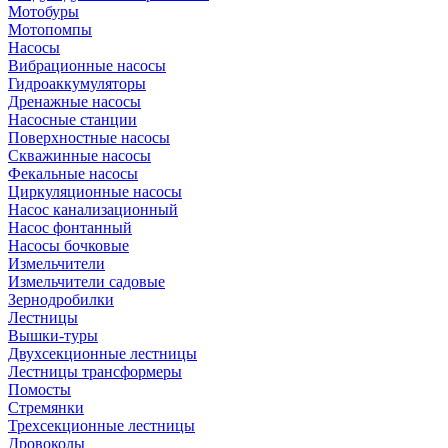
Мотобуры
Мотопомпы
Насосы
Вибрационные насосы
Гидроаккумуляторы
Дренажные насосы
Насосные станции
Поверхностные насосы
Скважинные насосы
Фекальные насосы
Циркуляционные насосы
Насос канализационный
Насос фонтанный
Насосы бочковые
Измельчители
Измельчители садовые
Зернодробилки
Лестницы
Вышки-туры
Двухсекционные лестницы
Лестницы трансформеры
Помосты
Стремянки
Трехсекционные лестницы
Дровоколы