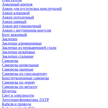
Анкерный крепеж
Анкер для пустотелых конструкций
Анкер клиновой
Анкер потолочный
Анкер рамный
Анкер регулировочный
Анкер с внутренним конусом
Болт анкерный
Заклепки
Заклепки алюминиевые
Заклепки из нержавеющей стали
Заклепки резьбовые
Заклепки стальные
Саморезы
Саморезы кровельные
Саморезы оконные
Саморезы по гипсокартону
Конструкционные саморезы
Саморезы по дереву
Саморезы по металлу
Шурупы
Свет и электросети
Автотрансформаторы ЛАТР
Кабеля и провода