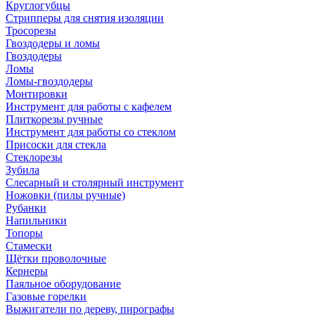
Круглогубцы
Стрипперы для снятия изоляции
Тросорезы
Гвоздодеры и ломы
Гвоздодеры
Ломы
Ломы-гвоздодеры
Монтировки
Инструмент для работы с кафелем
Плиткорезы ручные
Инструмент для работы со стеклом
Присоски для стекла
Стеклорезы
Зубила
Слесарный и столярный инструмент
Ножовки (пилы ручные)
Рубанки
Напильники
Топоры
Стамески
Щётки проволочные
Кернеры
Паяльное оборудование
Газовые горелки
Выжигатели по дереву, пирографы