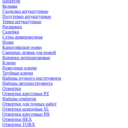
Шпатели
Кельмы
Гладилки штукатурные
Полутерки штукатурные
Терки штукатурные
Расшивки
Скребки
Сетка армировочная
Ножи
Канцелярские ножи
Сменные лезвия для ножей
Коврики непрорезаемые
Ключи
Разводные ключи
Трубные ключи
Наборы ручного инструмента
Наборы автоинструмента
Отвертки
Отвертки крестовые PZ
Наборы отвёрток
Отвертки для точных работ
Отвертки шлицевые SL
Отвертки крестовые PH
Отвертки HEX
Отвертки TORX