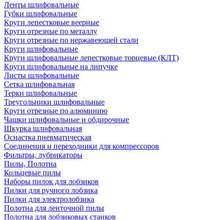
Ленты шлифовальные
Губки шлифовальные
Круги лепестковые веерные
Круги отрезные по металлу
Круги отрезные по нержавеющей стали
Круги шлифовальные
Круги шлифовальные лепестковые торцевые (КЛТ)
Круги шлифовальные на липучке
Листы шлифовальные
Сетка шлифовальная
Терки шлифовальные
Треугольники шлифовальные
Круги отрезные по алюминию
Чашки шлифовальные и обдирочные
Шкурка шлифовальная
Оснастка пневматическая
Соединения и переходники для компрессоров
Фильтры, лубрикаторы
Пилы, Полотна
Кольцевые пилы
Наборы пилок для лобзиков
Пилки для ручного лобзика
Пилки для электролобзика
Полотна для ленточной пилы
Полотна для лобзиковых станков