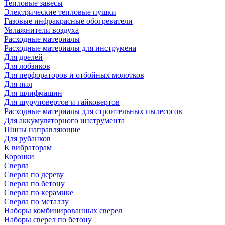
Тепловые завесы
Электрические тепловые пушки
Газовые инфракрасные обогреватели
Увлажнители воздуха
Расходные материалы
Расходные материалы для инструмена
Для дрелей
Для лобзиков
Для перфораторов и отбойных молотков
Для пил
Для шлифмашин
Для шуруповертов и гайковертов
Расходные материалы для строительных пылесосов
Для аккумуляторного инструмента
Шины направляющие
Для рубанков
К вибраторам
Коронки
Сверла
Сверла по дереву
Сверла по бетону
Сверла по керамике
Сверла по металлу
Наборы комбинированных сверел
Наборы сверел по бетону