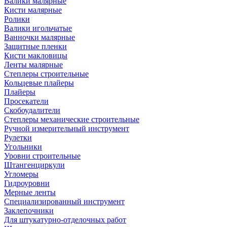
Валики малярные
Кисти малярные
Ролики
Валики игольчатые
Ванночки малярные
Защитные пленки
Кисти макловицы
Ленты малярные
Степлеры строительные
Кольцевые плайеры
Плайеры
Просекатели
Скобоудалители
Степлеры механические строительные
Ручной измерительный инструмент
Рулетки
Угольники
Уровни строительные
Штангенциркули
Угломеры
Гидроуровни
Мерные ленты
Специализированный инструмент
Заклепочники
Для штукатурно-отделочных работ