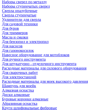
Наборы сверел по металлу
Наборы ступенчатых сверел
Сверла опалубочные
Сверла ступенчатые
Удлинители для сверла
Для садовой техники
Для буров
Для триммеров
Масла и смазки
Для бензопил и электропил
Для насосов
Для газонокосилок
Навесное оборудование для мотоблоков
Для ручного инструмента
Для штукатурно - отделочного инструмента
Расходные материалы для силового оборудования
Для сварочных работ
Для электростанций
Расходные материалы для моек высокого давления
Шампунь для моейк
Алмазная оснастка
Диски алмазные
Буровые коронки алмазные
Абразивная оснастка
Круги шлифовальные фибровые