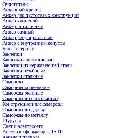
Очистители
Анкерный крепеж
Анкер для пустотелых конструкций
Анкер клиновой
Анкер потолочный
Анкер рамный
Анкер регулировочный
Анкер с внутренним конусом
Болт анкерный
Заклепки
Заклепки алюминиевые
Заклепки из нержавеющей стали
Заклепки резьбовые
Заклепки стальные
Саморезы
Саморезы кровельные
Саморезы оконные
Саморезы по гипсокартону
Конструкционные саморезы
Саморезы по дереву
Саморезы по металлу
Шурупы
Свет и электросети
Автотрансформаторы ЛАТР
Кабеля и провода