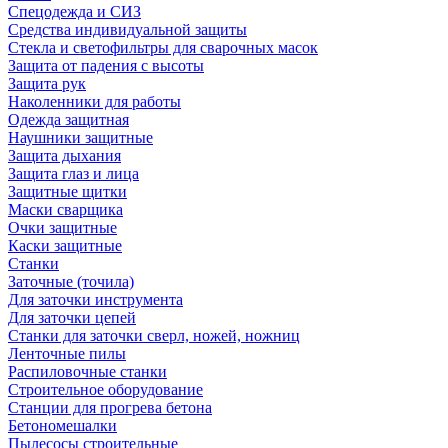
Спецодежда и СИЗ
Средства индивидуальной защиты
Стекла и светофильтры для сварочных масок
Защита от падения с высоты
Защита рук
Наколенники для работы
Одежда защитная
Наушники защитные
Защита дыхания
Защита глаз и лица
Защитные щитки
Маски сварщика
Очки защитные
Каски защитные
Станки
Заточные (точила)
Для заточки инструмента
Для заточки цепей
Станки для заточки сверл, ножей, ножниц
Ленточные пилы
Распиловочные станки
Строительное оборудование
Станции для прогрева бетона
Бетономешалки
Пылесосы строительные