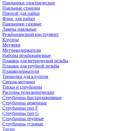
Паяльники электрические
Паяльные станции
Припой для пайки
Флюс для пайки
Паяльники газовые
Лампы паяльные
Резьбонарезной инструмент
Клуппы
Метчики
Метчикодержатели
Наборы резьбонарезные
Плашки для метрической резьбы
Плашки для трубной резьбы
Плашкодержатели
Трещотки для клуппов
Сверла-метчики
Тиски и струбцины
Распоры телескопические
Струбцины быстрозажимные
Струбцины ременные
Струбцины тип F
Струбцины тип G
Струбцины трубные
Струбцины угловые
Тиски