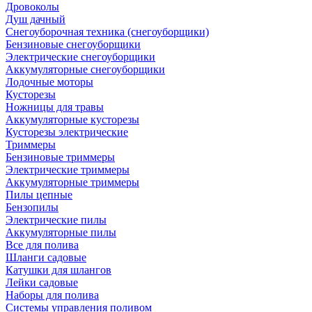
Дровоколы
Душ дачный
Снегоуборочная техника (снегоуборщики)
Бензиновые снегоуборщики
Электрические снегоуборщики
Аккумуляторные снегоуборщики
Лодочные моторы
Кусторезы
Ножницы для травы
Аккумуляторные кусторезы
Кусторезы электрические
Триммеры
Бензиновые триммеры
Электрические триммеры
Аккумуляторные триммеры
Пилы цепные
Бензопилы
Электрические пилы
Аккумуляторные пилы
Все для полива
Шланги садовые
Катушки для шлангов
Лейки садовые
Наборы для полива
Системы управления поливом