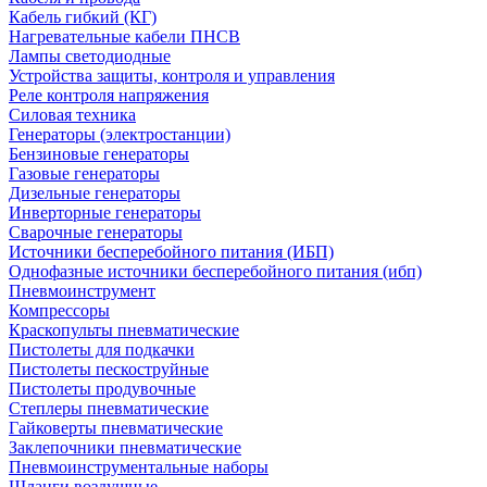
Кабель гибкий (КГ)
Нагревательные кабели ПНСВ
Лампы светодиодные
Устройства защиты, контроля и управления
Реле контроля напряжения
Силовая техника
Генераторы (электростанции)
Бензиновые генераторы
Газовые генераторы
Дизельные генераторы
Инверторные генераторы
Сварочные генераторы
Источники бесперебойного питания (ИБП)
Однофазные источники бесперебойного питания (ибп)
Пневмоинструмент
Компрессоры
Краскопульты пневматические
Пистолеты для подкачки
Пистолеты пескоструйные
Пистолеты продувочные
Степлеры пневматические
Гайковерты пневматические
Заклепочники пневматические
Пневмоинструментальные наборы
Шланги воздушные