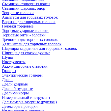
Съемники стопорных колец
Съемники шаровых опор
Торцовые головки
Адаптеры для торцевых головок
Воротки для торцовых головок
Головки торцовые
Торцевые ударные головки
Торцовые биты - головки
Трещотки для торцовых головок
Удлинители для торцовых головок
Шарниры карданные для торцовых головок
Шприцы для смазки ручные
Щупы
Инструменты
Аккумуляторные отвертки
Граверы
Электрические граверы
Дрели
Дрели ударные
Дрели безударные
Дрели-миксеры
Измерительный инструмент
Дальномеры лазерные (рулетки)
Детекторы проводки
Индикаторные отвертки