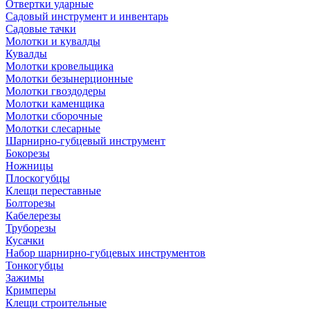
Отвертки ударные
Садовый инструмент и инвентарь
Садовые тачки
Молотки и кувалды
Кувалды
Молотки кровельщика
Молотки безынерционные
Молотки гвоздодеры
Молотки каменщика
Молотки сборочные
Молотки слесарные
Шарнирно-губцевый инструмент
Бокорезы
Ножницы
Плоскогубцы
Клещи переставные
Болторезы
Кабелерезы
Труборезы
Кусачки
Набор шарнирно-губцевых инструментов
Тонкогубцы
Зажимы
Кримперы
Клещи строительные