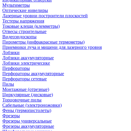
Мультиметры
Оптические нивелиры
Лазерные уровни построители плоскостей
Тестеры напряжения
Токовые клещи (клемметры)
Отвесы строительные
Видеоэндоскопы
Пирометры (инфракрасные термометры)
Приемники луча и мишени для лазерного уровня
Лобзики
Лобзики аккумуляторные
Лобзики электричесике
Перфораторы
Перфораторы аккумуляторные
Перфораторы сетевые
Пилы
Монтажные (отрезные)
Циркулярные (дисковые)
Торцовочные пилы
Сабельные (электроножовки)
Фены (термопистолеты)
Фрезеры
Фрезеры универсальные
Фрезеры аккумуляторные