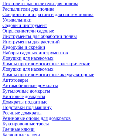
Пистолеты распылители для полива
Распылители для полива
Соединители и фитинги для систем полива
Умывальники
Садовый инструмент
Опрыскиватели садовые
Инструменты для обработки почвы
Инструменты для растений
Ледорубы и скребки
Наборы садовых инструментов
Ловушки для насекомых
Лампы противомоскитные электрические
Ловушки для насекомых
Лампы противомоскитные аккумуляторные
Автотовары
Автомобильные домкраты
Бутылочные домкраты
Винтовые домкраты
Домкраты подкатные
Подставки под машину
Реечные домкраты
Резиновые опоры для домкратов
Буксировочные тросы
Гаечные ключи
Баллонные ключи