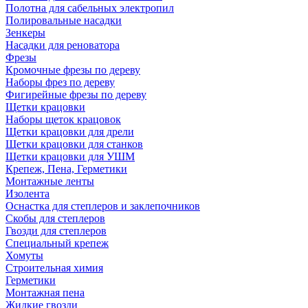
Полотна для сабельных электропил
Полировальные насадки
Зенкеры
Насадки для реноватора
Фрезы
Кромочные фрезы по дереву
Наборы фрез по дереву
Фигирейные фрезы по дереву
Щетки крацовки
Наборы щеток крацовок
Щетки крацовки для дрели
Щетки крацовки для станков
Щетки крацовки для УШМ
Крепеж, Пена, Герметики
Монтажные ленты
Изолента
Оснастка для степлеров и заклепочников
Скобы для степлеров
Гвозди для степлеров
Специальный крепеж
Хомуты
Строительная химия
Герметики
Монтажная пена
Жидкие гвозди