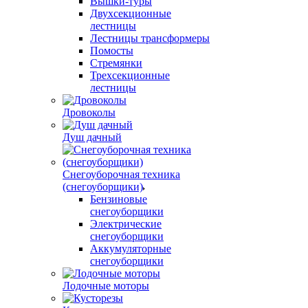
Вышки-туры
Двухсекционные
лестницы
Лестницы трансформеры
Помосты
Стремянки
Трехсекционные
лестницы
Дровоколы
Душ дачный
Снегоуборочная техника
(снегоуборщики)
Бензиновые
снегоуборщики
Электрические
снегоуборщики
Аккумуляторные
снегоуборщики
Лодочные моторы