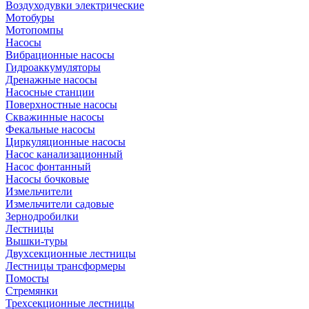
Воздуходувки электрические
Мотобуры
Мотопомпы
Насосы
Вибрационные насосы
Гидроаккумуляторы
Дренажные насосы
Насосные станции
Поверхностные насосы
Скважинные насосы
Фекальные насосы
Циркуляционные насосы
Насос канализационный
Насос фонтанный
Насосы бочковые
Измельчители
Измельчители садовые
Зернодробилки
Лестницы
Вышки-туры
Двухсекционные лестницы
Лестницы трансформеры
Помосты
Стремянки
Трехсекционные лестницы