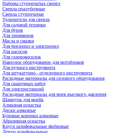
Наборы ступенчатых сверел
Сверла опалубочные
Сверла ступенчатые
Удлинители для сверла
Для садовой техники
Для буров
Для триммеров
Масла и смазки
Для бензопил и электропил
Для насосов
Для газонокосилок
Навесное оборудование для мотоблоков
Для ручного инструмента
Для штукатурно - отделочного инструмента
Расходные материалы для силового оборудования
Для сварочных работ
Для электростанций
Расходные материалы для моек высокого давления
Шампунь для моейк
Алмазная оснастка
Диски алмазные
Буровые коронки алмазные
Абразивная оснастка
Круги шлифовальные фибровые
Ленты шлифовальные