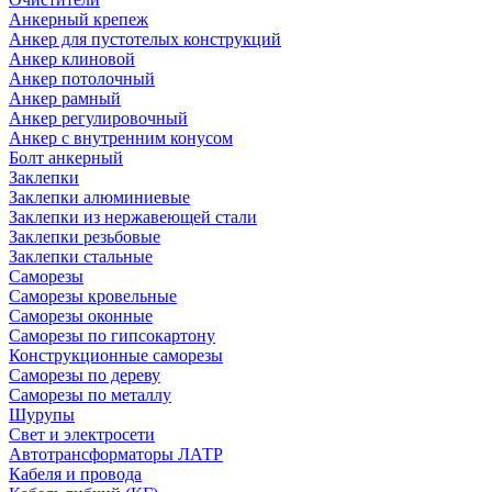
Анкерный крепеж
Анкер для пустотелых конструкций
Анкер клиновой
Анкер потолочный
Анкер рамный
Анкер регулировочный
Анкер с внутренним конусом
Болт анкерный
Заклепки
Заклепки алюминиевые
Заклепки из нержавеющей стали
Заклепки резьбовые
Заклепки стальные
Саморезы
Саморезы кровельные
Саморезы оконные
Саморезы по гипсокартону
Конструкционные саморезы
Саморезы по дереву
Саморезы по металлу
Шурупы
Свет и электросети
Автотрансформаторы ЛАТР
Кабеля и провода