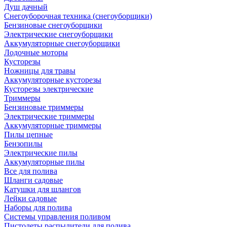
Душ дачный
Снегоуборочная техника (снегоуборщики)
Бензиновые снегоуборщики
Электрические снегоуборщики
Аккумуляторные снегоуборщики
Лодочные моторы
Кусторезы
Ножницы для травы
Аккумуляторные кусторезы
Кусторезы электрические
Триммеры
Бензиновые триммеры
Электрические триммеры
Аккумуляторные триммеры
Пилы цепные
Бензопилы
Электрические пилы
Аккумуляторные пилы
Все для полива
Шланги садовые
Катушки для шлангов
Лейки садовые
Наборы для полива
Системы управления поливом
Пистолеты распылители для полива