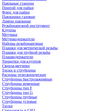
Паяльные станции
Припой для пайки
Флюс для пайки
Паяльники газовые
Лампы паяльные
Резьбонарезной инструмент
Клуппы
Метчики
Метчикодержатели
Наборы резьбонарезные
Плашки для метрической резьбы
Плашки для трубной резьбы
Плашкодержатели
Трещотки для клуппов
Сверла-метчики
Тиски и струбцины
Распоры телескопические
Струбцины быстрозажимные
Струбцины ременные
Струбцины тип F
Струбцины тип G
Струбцины трубные
Струбцины угловые
Тиски
Спецодежда и СИЗ