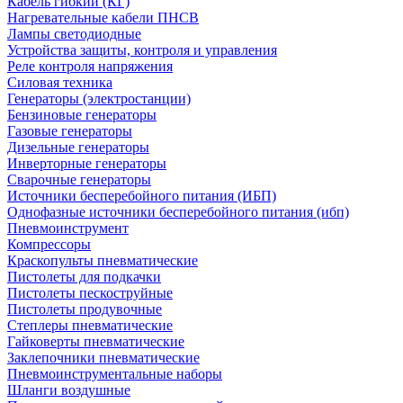
Кабель гибкий (КГ)
Нагревательные кабели ПНСВ
Лампы светодиодные
Устройства защиты, контроля и управления
Реле контроля напряжения
Силовая техника
Генераторы (электростанции)
Бензиновые генераторы
Газовые генераторы
Дизельные генераторы
Инверторные генераторы
Сварочные генераторы
Источники бесперебойного питания (ИБП)
Однофазные источники бесперебойного питания (ибп)
Пневмоинструмент
Компрессоры
Краскопульты пневматические
Пистолеты для подкачки
Пистолеты пескоструйные
Пистолеты продувочные
Степлеры пневматические
Гайковерты пневматические
Заклепочники пневматические
Пневмоинструментальные наборы
Шланги воздушные