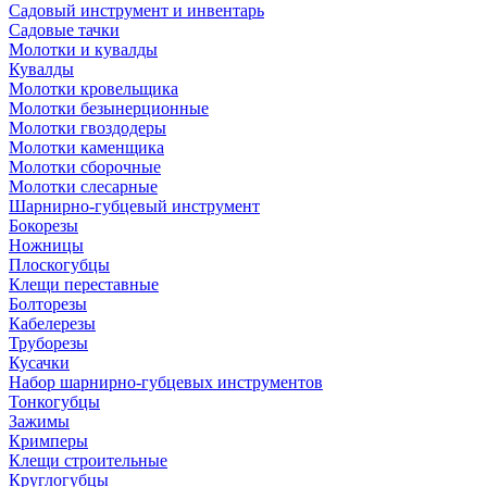
Садовый инструмент и инвентарь
Садовые тачки
Молотки и кувалды
Кувалды
Молотки кровельщика
Молотки безынерционные
Молотки гвоздодеры
Молотки каменщика
Молотки сборочные
Молотки слесарные
Шарнирно-губцевый инструмент
Бокорезы
Ножницы
Плоскогубцы
Клещи переставные
Болторезы
Кабелерезы
Труборезы
Кусачки
Набор шарнирно-губцевых инструментов
Тонкогубцы
Зажимы
Кримперы
Клещи строительные
Круглогубцы