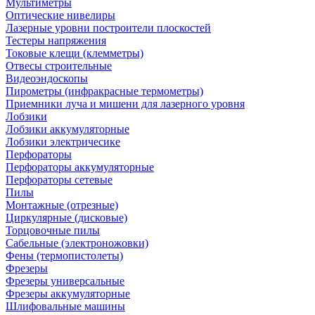
Мультиметры
Оптические нивелиры
Лазерные уровни построители плоскостей
Тестеры напряжения
Токовые клещи (клемметры)
Отвесы строительные
Видеоэндоскопы
Пирометры (инфракрасные термометры)
Приемники луча и мишени для лазерного уровня
Лобзики
Лобзики аккумуляторные
Лобзики электричесике
Перфораторы
Перфораторы аккумуляторные
Перфораторы сетевые
Пилы
Монтажные (отрезные)
Циркулярные (дисковые)
Торцовочные пилы
Сабельные (электроножовки)
Фены (термопистолеты)
Фрезеры
Фрезеры универсальные
Фрезеры аккумуляторные
Шлифовальные машины