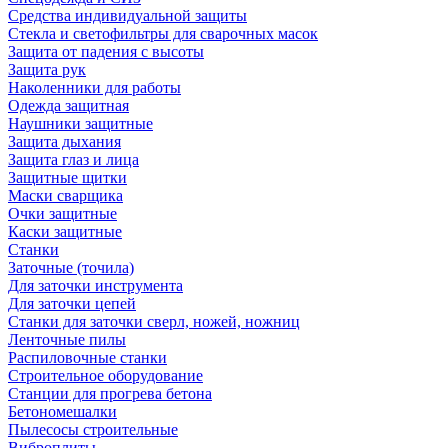
Средства индивидуальной защиты
Стекла и светофильтры для сварочных масок
Защита от падения с высоты
Защита рук
Наколенники для работы
Одежда защитная
Наушники защитные
Защита дыхания
Защита глаз и лица
Защитные щитки
Маски сварщика
Очки защитные
Каски защитные
Станки
Заточные (точила)
Для заточки инструмента
Для заточки цепей
Станки для заточки сверл, ножей, ножниц
Ленточные пилы
Распиловочные станки
Строительное оборудование
Станции для прогрева бетона
Бетономешалки
Пылесосы строительные
Виброплиты