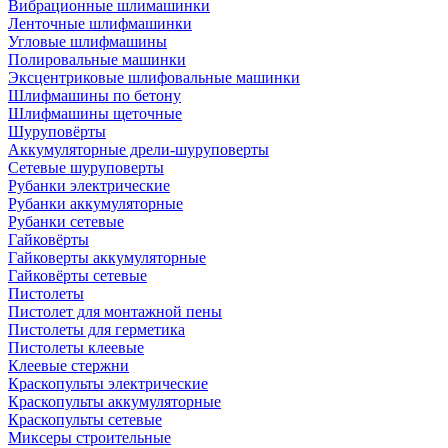
Вибрационные шлимашинки
Ленточные шлифмашинки
Угловые шлифмашины
Полировальные машинки
Эксцентриковые шлифовальные машинки
Шлифмашины по бетону
Шлифмашины щеточные
Шуруповёрты
Аккумуляторные дрели-шуруповерты
Сетевые шуруповерты
Рубанки электрические
Рубанки аккумуляторные
Рубанки сетевые
Гайковёрты
Гайковерты аккумуляторные
Гайковёрты сетевые
Пистолеты
Пистолет для монтажной пены
Пистолеты для герметика
Пистолеты клеевые
Клеевые стержни
Краскопульты электрические
Краскопульты аккумуляторные
Краскопульты сетевые
Миксеры строительные