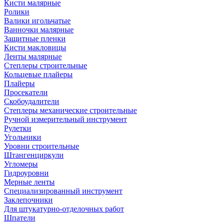
Кисти малярные
Ролики
Валики игольчатые
Ванночки малярные
Защитные пленки
Кисти макловицы
Ленты малярные
Степлеры строительные
Кольцевые плайеры
Плайеры
Просекатели
Скобоудалители
Степлеры механические строительные
Ручной измерительный инструмент
Рулетки
Угольники
Уровни строительные
Штангенциркули
Угломеры
Гидроуровни
Мерные ленты
Специализированный инструмент
Заклепочники
Для штукатурно-отделочных работ
Шпатели