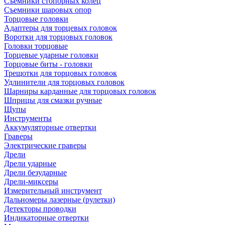
Съемники стопорных колец
Съемники шаровых опор
Торцовые головки
Адаптеры для торцевых головок
Воротки для торцовых головок
Головки торцовые
Торцевые ударные головки
Торцовые биты - головки
Трещотки для торцовых головок
Удлинители для торцовых головок
Шарниры карданные для торцовых головок
Шприцы для смазки ручные
Щупы
Инструменты
Аккумуляторные отвертки
Граверы
Электрические граверы
Дрели
Дрели ударные
Дрели безударные
Дрели-миксеры
Измерительный инструмент
Дальномеры лазерные (рулетки)
Детекторы проводки
Индикаторные отвертки