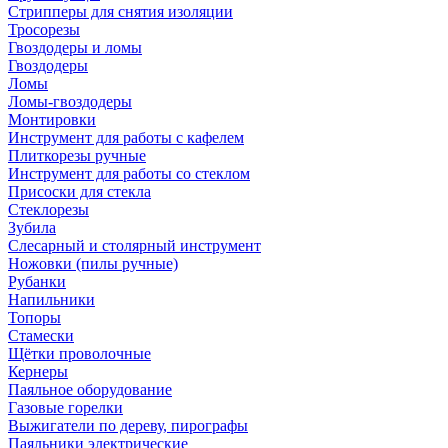
Стрипперы для снятия изоляции
Тросорезы
Гвоздодеры и ломы
Гвоздодеры
Ломы
Ломы-гвоздодеры
Монтировки
Инструмент для работы с кафелем
Плиткорезы ручные
Инструмент для работы со стеклом
Присоски для стекла
Стеклорезы
Зубила
Слесарный и столярный инструмент
Ножовки (пилы ручные)
Рубанки
Напильники
Топоры
Стамески
Щётки проволочные
Кернеры
Паяльное оборудование
Газовые горелки
Выжигатели по дереву, пирографы
Паяльники электрические