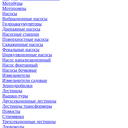
Мотобуры
Мотопомпы
Насосы
Вибрационные насосы
Гидроаккумуляторы
Дренажные насосы
Насосные станции
Поверхностные насосы
Скважинные насосы
Фекальные насосы
Циркуляционные насосы
Насос канализационный
Насос фонтанный
Насосы бочковые
Измельчители
Измельчители садовые
Зернодробилки
Лестницы
Вышки-туры
Двухсекционные лестницы
Лестницы трансформеры
Помосты
Стремянки
Трехсекционные лестницы
Дровоколы