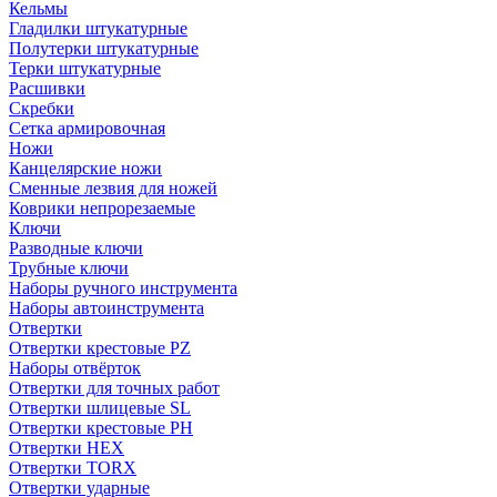
Кельмы
Гладилки штукатурные
Полутерки штукатурные
Терки штукатурные
Расшивки
Скребки
Сетка армировочная
Ножи
Канцелярские ножи
Сменные лезвия для ножей
Коврики непрорезаемые
Ключи
Разводные ключи
Трубные ключи
Наборы ручного инструмента
Наборы автоинструмента
Отвертки
Отвертки крестовые PZ
Наборы отвёрток
Отвертки для точных работ
Отвертки шлицевые SL
Отвертки крестовые PH
Отвертки HEX
Отвертки TORX
Отвертки ударные