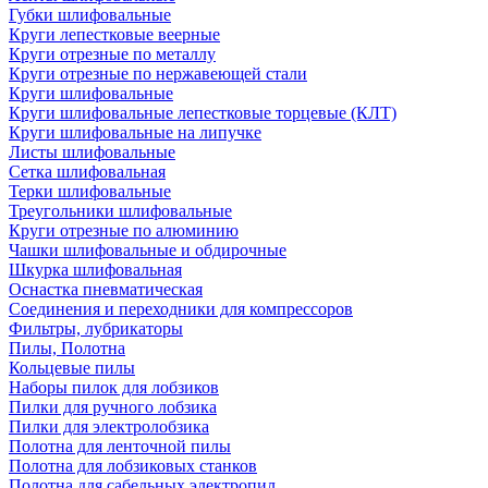
Губки шлифовальные
Круги лепестковые веерные
Круги отрезные по металлу
Круги отрезные по нержавеющей стали
Круги шлифовальные
Круги шлифовальные лепестковые торцевые (КЛТ)
Круги шлифовальные на липучке
Листы шлифовальные
Сетка шлифовальная
Терки шлифовальные
Треугольники шлифовальные
Круги отрезные по алюминию
Чашки шлифовальные и обдирочные
Шкурка шлифовальная
Оснастка пневматическая
Соединения и переходники для компрессоров
Фильтры, лубрикаторы
Пилы, Полотна
Кольцевые пилы
Наборы пилок для лобзиков
Пилки для ручного лобзика
Пилки для электролобзика
Полотна для ленточной пилы
Полотна для лобзиковых станков
Полотна для сабельных электропил