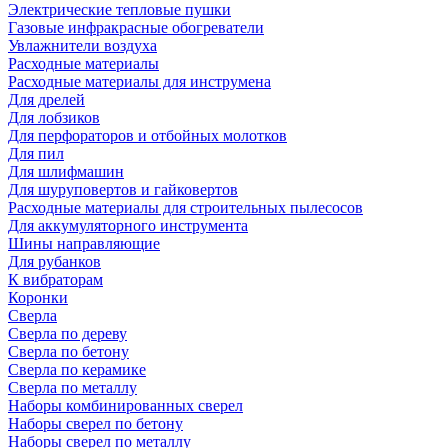
Электрические тепловые пушки
Газовые инфракрасные обогреватели
Увлажнители воздуха
Расходные материалы
Расходные материалы для инструмена
Для дрелей
Для лобзиков
Для перфораторов и отбойных молотков
Для пил
Для шлифмашин
Для шуруповертов и гайковертов
Расходные материалы для строительных пылесосов
Для аккумуляторного инструмента
Шины направляющие
Для рубанков
К вибраторам
Коронки
Сверла
Сверла по дереву
Сверла по бетону
Сверла по керамике
Сверла по металлу
Наборы комбинированных сверел
Наборы сверел по бетону
Наборы сверел по металлу