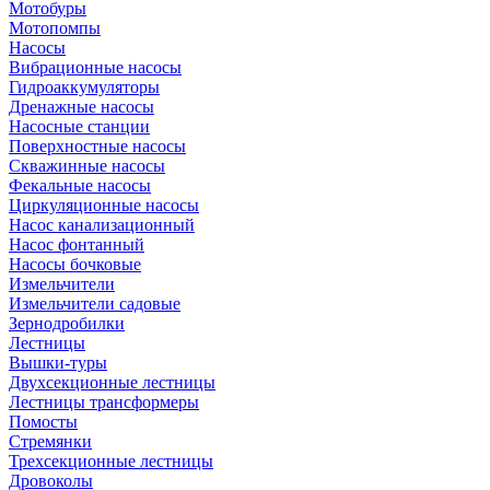
Мотобуры
Мотопомпы
Насосы
Вибрационные насосы
Гидроаккумуляторы
Дренажные насосы
Насосные станции
Поверхностные насосы
Скважинные насосы
Фекальные насосы
Циркуляционные насосы
Насос канализационный
Насос фонтанный
Насосы бочковые
Измельчители
Измельчители садовые
Зернодробилки
Лестницы
Вышки-туры
Двухсекционные лестницы
Лестницы трансформеры
Помосты
Стремянки
Трехсекционные лестницы
Дровоколы