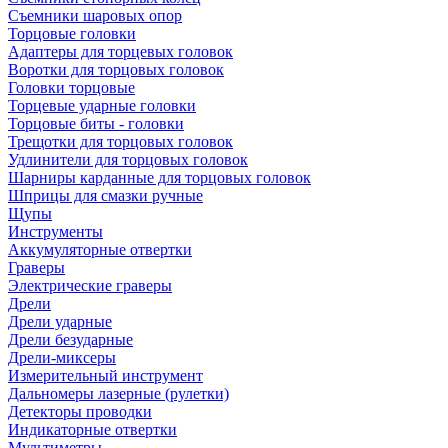
Съемники шаровых опор
Торцовые головки
Адаптеры для торцевых головок
Воротки для торцовых головок
Головки торцовые
Торцевые ударные головки
Торцовые биты - головки
Трещотки для торцовых головок
Удлинители для торцовых головок
Шарниры карданные для торцовых головок
Шприцы для смазки ручные
Щупы
Инструменты
Аккумуляторные отвертки
Граверы
Электрические граверы
Дрели
Дрели ударные
Дрели безударные
Дрели-миксеры
Измерительный инструмент
Дальномеры лазерные (рулетки)
Детекторы проводки
Индикаторные отвертки
Мультиметры