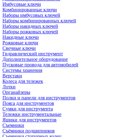
Имбусовые ключи
Комбинированные ключи
Наборы имбусовых ключей
Наборы комбинированных ключей
Наборы накидных ключей
Наборы рожковых ключей
Накидные ключи
Рожковые ключи
Свечные ключи
Гидравлический инструмент
Дополнительное оборудование
Пусковые провода для автомобилей
Системы хранения
Верстаки
Колеса для тележек
Лотки
Органайзеры
Полки и панели для инструментов
Пояса для инструментов
Сумки для инструмента
Тележки инструментальные
Ящики для инструментов
Съемники
Съёмники подшипников
Съемники стопорных колец