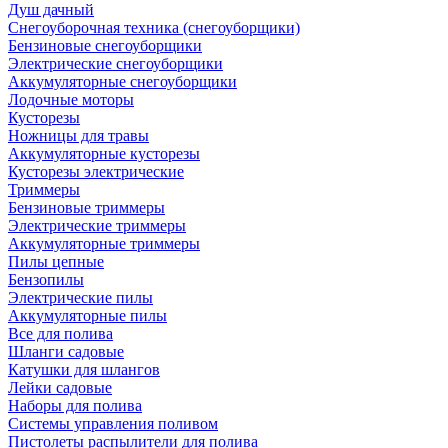
Душ дачный
Снегоуборочная техника (снегоуборщики)
Бензиновые снегоуборщики
Электрические снегоуборщики
Аккумуляторные снегоуборщики
Лодочные моторы
Кусторезы
Ножницы для травы
Аккумуляторные кусторезы
Кусторезы электрические
Триммеры
Бензиновые триммеры
Электрические триммеры
Аккумуляторные триммеры
Пилы цепные
Бензопилы
Электрические пилы
Аккумуляторные пилы
Все для полива
Шланги садовые
Катушки для шлангов
Лейки садовые
Наборы для полива
Системы управления поливом
Пистолеты распылители для полива