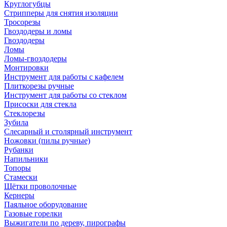
Круглогубцы
Стрипперы для снятия изоляции
Тросорезы
Гвоздодеры и ломы
Гвоздодеры
Ломы
Ломы-гвоздодеры
Монтировки
Инструмент для работы с кафелем
Плиткорезы ручные
Инструмент для работы со стеклом
Присоски для стекла
Стеклорезы
Зубила
Слесарный и столярный инструмент
Ножовки (пилы ручные)
Рубанки
Напильники
Топоры
Стамески
Щётки проволочные
Кернеры
Паяльное оборудование
Газовые горелки
Выжигатели по дереву, пирографы