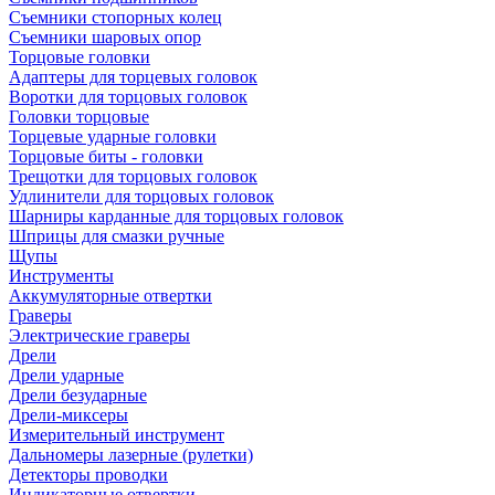
Съемники стопорных колец
Съемники шаровых опор
Торцовые головки
Адаптеры для торцевых головок
Воротки для торцовых головок
Головки торцовые
Торцевые ударные головки
Торцовые биты - головки
Трещотки для торцовых головок
Удлинители для торцовых головок
Шарниры карданные для торцовых головок
Шприцы для смазки ручные
Щупы
Инструменты
Аккумуляторные отвертки
Граверы
Электрические граверы
Дрели
Дрели ударные
Дрели безударные
Дрели-миксеры
Измерительный инструмент
Дальномеры лазерные (рулетки)
Детекторы проводки
Индикаторные отвертки