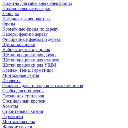
Полотна для сабельных электропил
Полировальные насадки
Зенкеры
Насадки для реноватора
Фрезы
Кромочные фрезы по дереву
Наборы фрез по дереву
Фигирейные фрезы по дереву
Щетки крацовки
Наборы щеток крацовок
Щетки крацовки для дрели
Щетки крацовки для станков
Щетки крацовки для УШМ
Крепеж, Пена, Герметики
Монтажные ленты
Изолента
Оснастка для степлеров и заклепочников
Скобы для степлеров
Гвозди для степлеров
Специальный крепеж
Хомуты
Строительная химия
Герметики
Монтажная пена
Жидкие гвозди