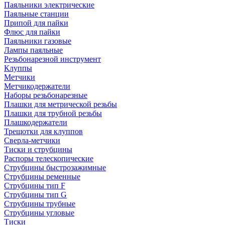
Паяльники электрические
Паяльные станции
Припой для пайки
Флюс для пайки
Паяльники газовые
Лампы паяльные
Резьбонарезной инструмент
Клуппы
Метчики
Метчикодержатели
Наборы резьбонарезные
Плашки для метрической резьбы
Плашки для трубной резьбы
Плашкодержатели
Трещотки для клуппов
Сверла-метчики
Тиски и струбцины
Распоры телескопические
Струбцины быстрозажимные
Струбцины ременные
Струбцины тип F
Струбцины тип G
Струбцины трубные
Струбцины угловые
Тиски