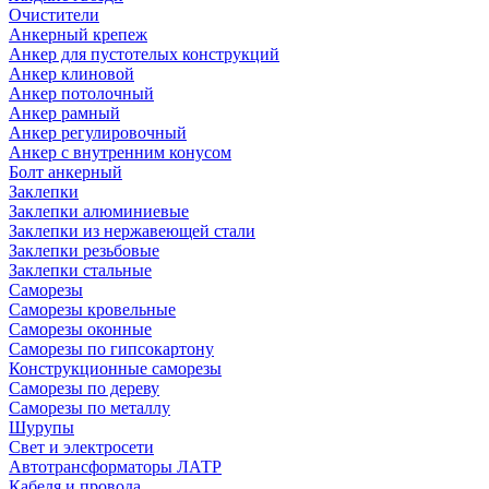
Очистители
Анкерный крепеж
Анкер для пустотелых конструкций
Анкер клиновой
Анкер потолочный
Анкер рамный
Анкер регулировочный
Анкер с внутренним конусом
Болт анкерный
Заклепки
Заклепки алюминиевые
Заклепки из нержавеющей стали
Заклепки резьбовые
Заклепки стальные
Саморезы
Саморезы кровельные
Саморезы оконные
Саморезы по гипсокартону
Конструкционные саморезы
Саморезы по дереву
Саморезы по металлу
Шурупы
Свет и электросети
Автотрансформаторы ЛАТР
Кабеля и провода