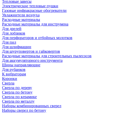
Тепловые завесы
Электрические тепловые пушки
Газовые инфракрасные обогреватели
Увлажнители воздуха
Расходные материалы
Расходные материалы для инструмена
Для дрелей
Для лобзиков
Для перфораторов и отбойных молотков
Для пил
Для шлифмашин
Для шуруповертов и гайковертов
Расходные материалы для строительных пылесосов
Для аккумуляторного инструмента
Шины направляющие
Для рубанков
К вибраторам
Коронки
Сверла
Сверла по дереву
Сверла по бетону
Сверла по керамике
Сверла по металлу
Наборы комбинированных сверел
Наборы сверел по бетону