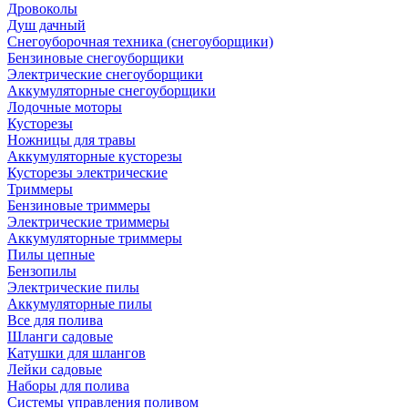
Дровоколы
Душ дачный
Снегоуборочная техника (снегоуборщики)
Бензиновые снегоуборщики
Электрические снегоуборщики
Аккумуляторные снегоуборщики
Лодочные моторы
Кусторезы
Ножницы для травы
Аккумуляторные кусторезы
Кусторезы электрические
Триммеры
Бензиновые триммеры
Электрические триммеры
Аккумуляторные триммеры
Пилы цепные
Бензопилы
Электрические пилы
Аккумуляторные пилы
Все для полива
Шланги садовые
Катушки для шлангов
Лейки садовые
Наборы для полива
Системы управления поливом