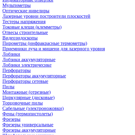
Мультиметры
Оптические нивелиры
Лазерные уровни построители плоскостей
Тестеры напряжения
Токовые клещи (клемметры)
Отвесы строительные
Видеоэндоскопы
Пирометры (инфракрасные термометры)
Приемники луча и мишени для лазерного уровня
Лобзики
Лобзики аккумуляторные
Лобзики электричесике
Перфораторы
Перфораторы аккумуляторные
Перфораторы сетевые
Пилы
Монтажные (отрезные)
Циркулярные (дисковые)
Торцовочные пилы
Сабельные (электроножовки)
Фены (термопистолеты)
Фрезеры
Фрезеры универсальные
Фрезеры аккумуляторные