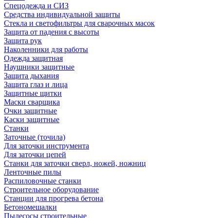
Спецодежда и СИЗ
Средства индивидуальной защиты
Стекла и светофильтры для сварочных масок
Защита от падения с высоты
Защита рук
Наколенники для работы
Одежда защитная
Наушники защитные
Защита дыхания
Защита глаз и лица
Защитные щитки
Маски сварщика
Очки защитные
Каски защитные
Станки
Заточные (точила)
Для заточки инструмента
Для заточки цепей
Станки для заточки сверл, ножей, ножниц
Ленточные пилы
Распиловочные станки
Строительное оборудование
Станции для прогрева бетона
Бетономешалки
Пылесосы строительные