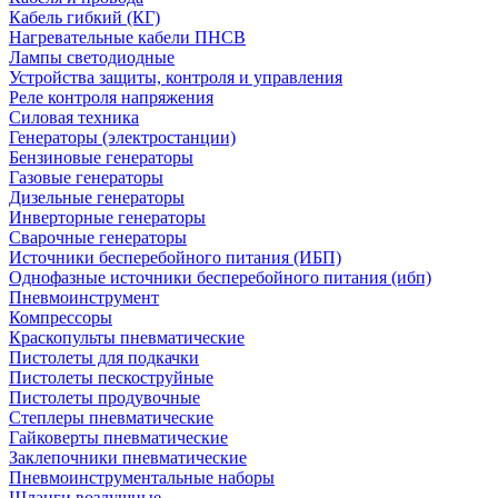
Кабель гибкий (КГ)
Нагревательные кабели ПНСВ
Лампы светодиодные
Устройства защиты, контроля и управления
Реле контроля напряжения
Силовая техника
Генераторы (электростанции)
Бензиновые генераторы
Газовые генераторы
Дизельные генераторы
Инверторные генераторы
Сварочные генераторы
Источники бесперебойного питания (ИБП)
Однофазные источники бесперебойного питания (ибп)
Пневмоинструмент
Компрессоры
Краскопульты пневматические
Пистолеты для подкачки
Пистолеты пескоструйные
Пистолеты продувочные
Степлеры пневматические
Гайковерты пневматические
Заклепочники пневматические
Пневмоинструментальные наборы
Шланги воздушные