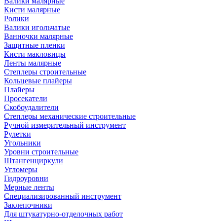
Валики малярные
Кисти малярные
Ролики
Валики игольчатые
Ванночки малярные
Защитные пленки
Кисти макловицы
Ленты малярные
Степлеры строительные
Кольцевые плайеры
Плайеры
Просекатели
Скобоудалители
Степлеры механические строительные
Ручной измерительный инструмент
Рулетки
Угольники
Уровни строительные
Штангенциркули
Угломеры
Гидроуровни
Мерные ленты
Специализированный инструмент
Заклепочники
Для штукатурно-отделочных работ