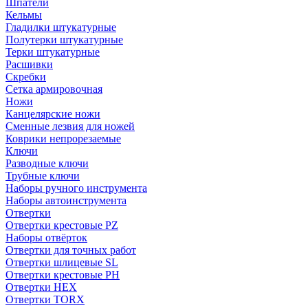
Шпатели
Кельмы
Гладилки штукатурные
Полутерки штукатурные
Терки штукатурные
Расшивки
Скребки
Сетка армировочная
Ножи
Канцелярские ножи
Сменные лезвия для ножей
Коврики непрорезаемые
Ключи
Разводные ключи
Трубные ключи
Наборы ручного инструмента
Наборы автоинструмента
Отвертки
Отвертки крестовые PZ
Наборы отвёрток
Отвертки для точных работ
Отвертки шлицевые SL
Отвертки крестовые PH
Отвертки HEX
Отвертки TORX