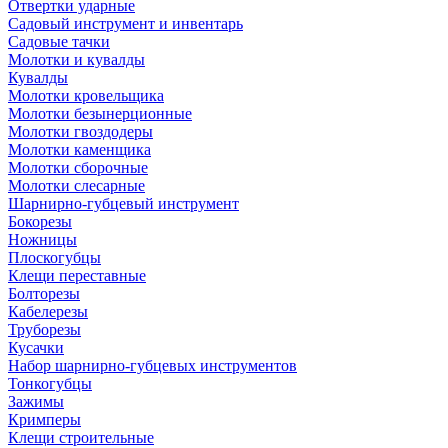
Отвертки ударные
Садовый инструмент и инвентарь
Садовые тачки
Молотки и кувалды
Кувалды
Молотки кровельщика
Молотки безынерционные
Молотки гвоздодеры
Молотки каменщика
Молотки сборочные
Молотки слесарные
Шарнирно-губцевый инструмент
Бокорезы
Ножницы
Плоскогубцы
Клещи переставные
Болторезы
Кабелерезы
Труборезы
Кусачки
Набор шарнирно-губцевых инструментов
Тонкогубцы
Зажимы
Кримперы
Клещи строительные