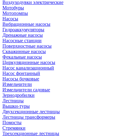
Воздуходувки электрические
Мотобуры
Мотопомпы
Насосы
Вибрационные насосы
Гидроаккумуляторы
Дренажные насосы
Насосные станции
Поверхностные насосы
Скважинные насосы
Фекальные насосы
Циркуляционные насосы
Насос канализационный
Насос фонтанный
Насосы бочковые
Измельчители
Измельчители садовые
Зернодробилки
Лестницы
Вышки-туры
Двухсекционные лестницы
Лестницы трансформеры
Помосты
Стремянки
Трехсекционные лестницы