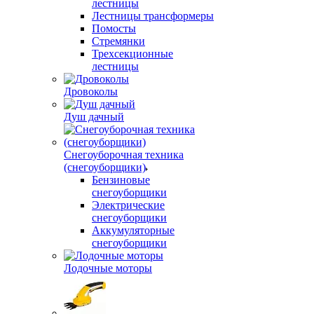
лестницы
Лестницы трансформеры
Помосты
Стремянки
Трехсекционные
лестницы
Дровоколы
Душ дачный
Снегоуборочная техника
(снегоуборщики)
Бензиновые
снегоуборщики
Электрические
снегоуборщики
Аккумуляторные
снегоуборщики
Лодочные моторы