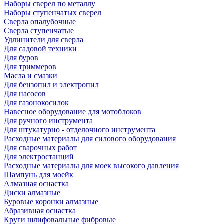
Наборы сверел по металлу
Наборы ступенчатых сверел
Сверла опалубочные
Сверла ступенчатые
Удлинители для сверла
Для садовой техники
Для буров
Для триммеров
Масла и смазки
Для бензопил и электропил
Для насосов
Для газонокосилок
Навесное оборудование для мотоблоков
Для ручного инструмента
Для штукатурно - отделочного инструмента
Расходные материалы для силового оборудования
Для сварочных работ
Для электростанций
Расходные материалы для моек высокого давления
Шампунь для моейк
Алмазная оснастка
Диски алмазные
Буровые коронки алмазные
Абразивная оснастка
Круги шлифовальные фибровые