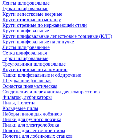
Ленты шлифовальные
Губки шлифовальные
Круги лепестковые веерные
Круги отрезные по металлу
Круги отрезные по нержавеющей стали
Круги шлифовальные
Круги шлифовальные лепестковые торцевые (КЛТ)
Круги шлифовальные на липучке
Листы шлифовальные
Сетка шлифовальная
Терки шлифовальные
Треугольники шлифовальные
Круги отрезные по алюминию
Чашки шлифовальные и обдирочные
Шкурка шлифовальная
Оснастка пневматическая
Соединения и переходники для компрессоров
Фильтры, лубрикаторы
Пилы, Полотна
Кольцевые пилы
Наборы пилок для лобзиков
Пилки для ручного лобзика
Пилки для электролобзика
Полотна для ленточной пилы
Полотна для лобзиковых станков