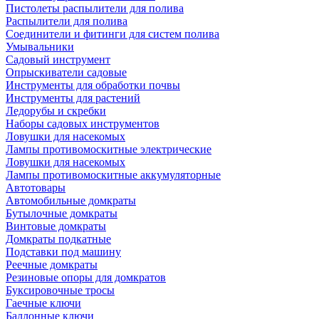
Пистолеты распылители для полива
Распылители для полива
Соединители и фитинги для систем полива
Умывальники
Садовый инструмент
Опрыскиватели садовые
Инструменты для обработки почвы
Инструменты для растений
Ледорубы и скребки
Наборы садовых инструментов
Ловушки для насекомых
Лампы противомоскитные электрические
Ловушки для насекомых
Лампы противомоскитные аккумуляторные
Автотовары
Автомобильные домкраты
Бутылочные домкраты
Винтовые домкраты
Домкраты подкатные
Подставки под машину
Реечные домкраты
Резиновые опоры для домкратов
Буксировочные тросы
Гаечные ключи
Баллонные ключи