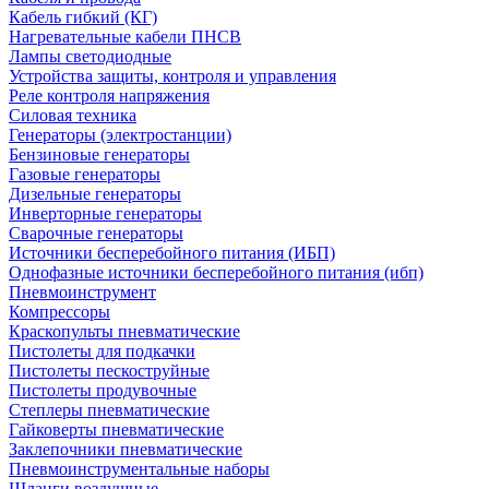
Кабель гибкий (КГ)
Нагревательные кабели ПНСВ
Лампы светодиодные
Устройства защиты, контроля и управления
Реле контроля напряжения
Силовая техника
Генераторы (электростанции)
Бензиновые генераторы
Газовые генераторы
Дизельные генераторы
Инверторные генераторы
Сварочные генераторы
Источники бесперебойного питания (ИБП)
Однофазные источники бесперебойного питания (ибп)
Пневмоинструмент
Компрессоры
Краскопульты пневматические
Пистолеты для подкачки
Пистолеты пескоструйные
Пистолеты продувочные
Степлеры пневматические
Гайковерты пневматические
Заклепочники пневматические
Пневмоинструментальные наборы
Шланги воздушные