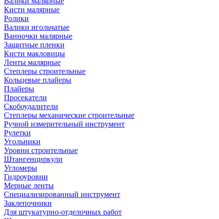
Валики малярные
Кисти малярные
Ролики
Валики игольчатые
Ванночки малярные
Защитные пленки
Кисти макловицы
Ленты малярные
Степлеры строительные
Кольцевые плайеры
Плайеры
Просекатели
Скобоудалители
Степлеры механические строительные
Ручной измерительный инструмент
Рулетки
Угольники
Уровни строительные
Штангенциркули
Угломеры
Гидроуровни
Мерные ленты
Специализированный инструмент
Заклепочники
Для штукатурно-отделочных работ