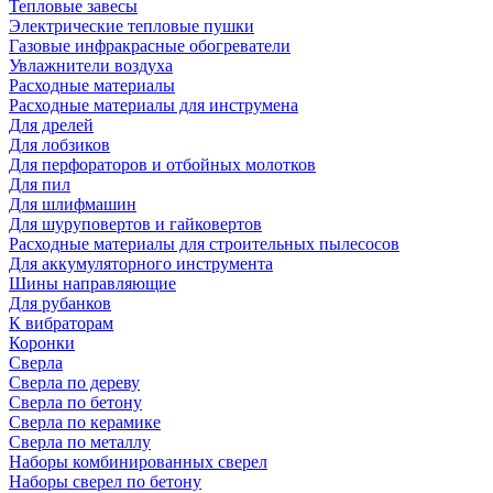
Тепловые завесы
Электрические тепловые пушки
Газовые инфракрасные обогреватели
Увлажнители воздуха
Расходные материалы
Расходные материалы для инструмена
Для дрелей
Для лобзиков
Для перфораторов и отбойных молотков
Для пил
Для шлифмашин
Для шуруповертов и гайковертов
Расходные материалы для строительных пылесосов
Для аккумуляторного инструмента
Шины направляющие
Для рубанков
К вибраторам
Коронки
Сверла
Сверла по дереву
Сверла по бетону
Сверла по керамике
Сверла по металлу
Наборы комбинированных сверел
Наборы сверел по бетону