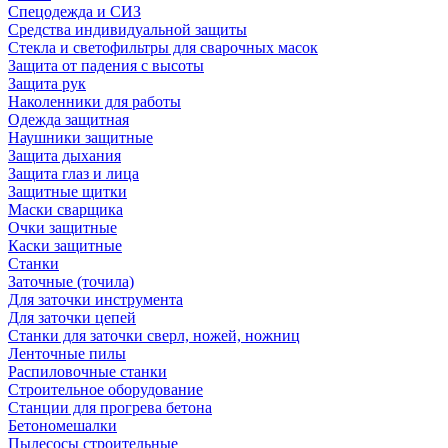
Спецодежда и СИЗ
Средства индивидуальной защиты
Стекла и светофильтры для сварочных масок
Защита от падения с высоты
Защита рук
Наколенники для работы
Одежда защитная
Наушники защитные
Защита дыхания
Защита глаз и лица
Защитные щитки
Маски сварщика
Очки защитные
Каски защитные
Станки
Заточные (точила)
Для заточки инструмента
Для заточки цепей
Станки для заточки сверл, ножей, ножниц
Ленточные пилы
Распиловочные станки
Строительное оборудование
Станции для прогрева бетона
Бетономешалки
Пылесосы строительные