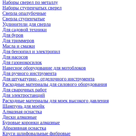
Наборы сверел по металлу
Наборы ступенчатых сверел
Сверла опалубочные
Сверла ступенчатые
Удлинители для сверла
Для садовой техники
Для буров
Для триммеров
Масла и смазки
Для бензопил и электропил
Для насосов
Для газонокосилок
Навесное оборудование для мотоблоков
Для ручного инструмента
Для штукатурно - отделочного инструмента
Расходные материалы для силового оборудования
Для сварочных работ
Для электростанций
Расходные материалы для моек высокого давления
Шампунь для моейк
Алмазная оснастка
Диски алмазные
Буровые коронки алмазные
Абразивная оснастка
Круги шлифовальные фибровые