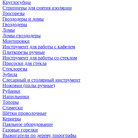
Круглогубцы
Стрипперы для снятия изоляции
Тросорезы
Гвоздодеры и ломы
Гвоздодеры
Ломы
Ломы-гвоздодеры
Монтировки
Инструмент для работы с кафелем
Плиткорезы ручные
Инструмент для работы со стеклом
Присоски для стекла
Стеклорезы
Зубила
Слесарный и столярный инструмент
Ножовки (пилы ручные)
Рубанки
Напильники
Топоры
Стамески
Щётки проволочные
Кернеры
Паяльное оборудование
Газовые горелки
Выжигатели по дереву, пирографы