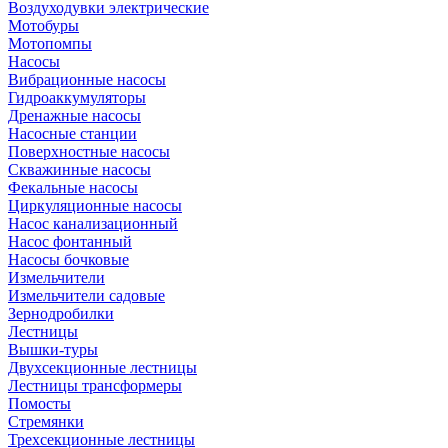
Воздуходувки электрические
Мотобуры
Мотопомпы
Насосы
Вибрационные насосы
Гидроаккумуляторы
Дренажные насосы
Насосные станции
Поверхностные насосы
Скважинные насосы
Фекальные насосы
Циркуляционные насосы
Насос канализационный
Насос фонтанный
Насосы бочковые
Измельчители
Измельчители садовые
Зернодробилки
Лестницы
Вышки-туры
Двухсекционные лестницы
Лестницы трансформеры
Помосты
Стремянки
Трехсекционные лестницы