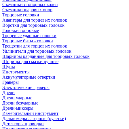
Съемники стопорных колец
Съемники шаровых опор
Торцовые головки
Адаптеры для торцевых головок
Воротки для торцовых головок
Головки торцовые
Торцевые ударные головки
Торцовые биты - головки
Трещотки для торцовых головок
Удлинители для торцовых головок
Шарниры карданные для торцовых головок
Шприцы для смазки ручные
Щупы
Инструменты
Аккумуляторные отвертки
Граверы
Электрические граверы
Дрели
Дрели ударные
Дрели безударные
Дрели-миксеры
Измерительный инструмент
Дальномеры лазерные (рулетки)
Детекторы проводки
Индикаторные отвертки