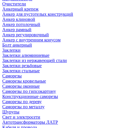
Очистители
Анкерный крепеж
Анкер для пустотелых конструкций
Анкер клиновой
Анкер потолочный
Анкер рамный
Анкер регулировочный
Анкер с внутренним конусом
Болт анкерный
Заклепки
Заклепки алюминиевые
Заклепки из нержавеющей стали
Заклепки резьбовые
Заклепки стальные
Саморезы
Саморезы кровельные
Саморезы оконные
Саморезы по гипсокартону
Конструкционные саморезы
Саморезы по дереву
Саморезы по металлу
Шурупы
Свет и электросети
Автотрансформаторы ЛАТР
Кабеля и провода