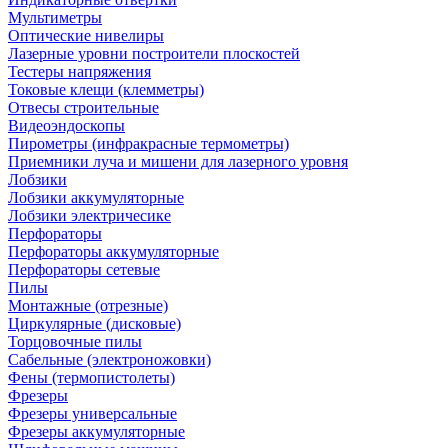
Мультиметры
Оптические нивелиры
Лазерные уровни построители плоскостей
Тестеры напряжения
Токовые клещи (клемметры)
Отвесы строительные
Видеоэндоскопы
Пирометры (инфракрасные термометры)
Приемники луча и мишени для лазерного уровня
Лобзики
Лобзики аккумуляторные
Лобзики электричесике
Перфораторы
Перфораторы аккумуляторные
Перфораторы сетевые
Пилы
Монтажные (отрезные)
Циркулярные (дисковые)
Торцовочные пилы
Сабельные (электроножовки)
Фены (термопистолеты)
Фрезеры
Фрезеры универсальные
Фрезеры аккумуляторные