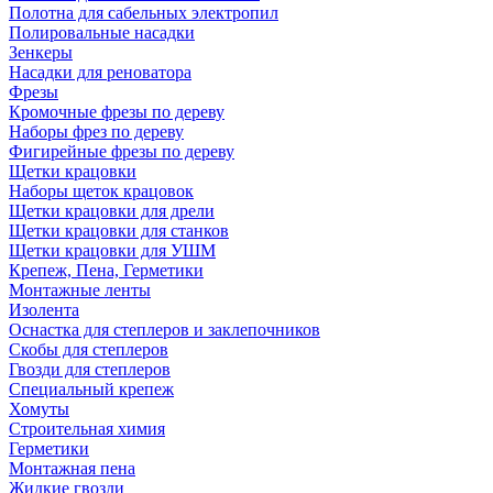
Полотна для сабельных электропил
Полировальные насадки
Зенкеры
Насадки для реноватора
Фрезы
Кромочные фрезы по дереву
Наборы фрез по дереву
Фигирейные фрезы по дереву
Щетки крацовки
Наборы щеток крацовок
Щетки крацовки для дрели
Щетки крацовки для станков
Щетки крацовки для УШМ
Крепеж, Пена, Герметики
Монтажные ленты
Изолента
Оснастка для степлеров и заклепочников
Скобы для степлеров
Гвозди для степлеров
Специальный крепеж
Хомуты
Строительная химия
Герметики
Монтажная пена
Жидкие гвозди