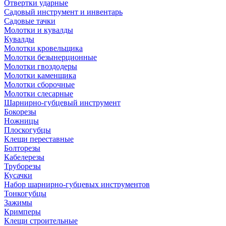
Отвертки ударные
Садовый инструмент и инвентарь
Садовые тачки
Молотки и кувалды
Кувалды
Молотки кровельщика
Молотки безынерционные
Молотки гвоздодеры
Молотки каменщика
Молотки сборочные
Молотки слесарные
Шарнирно-губцевый инструмент
Бокорезы
Ножницы
Плоскогубцы
Клещи переставные
Болторезы
Кабелерезы
Труборезы
Кусачки
Набор шарнирно-губцевых инструментов
Тонкогубцы
Зажимы
Кримперы
Клещи строительные