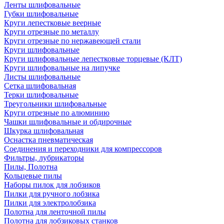
Ленты шлифовальные
Губки шлифовальные
Круги лепестковые веерные
Круги отрезные по металлу
Круги отрезные по нержавеющей стали
Круги шлифовальные
Круги шлифовальные лепестковые торцевые (КЛТ)
Круги шлифовальные на липучке
Листы шлифовальные
Сетка шлифовальная
Терки шлифовальные
Треугольники шлифовальные
Круги отрезные по алюминию
Чашки шлифовальные и обдирочные
Шкурка шлифовальная
Оснастка пневматическая
Соединения и переходники для компрессоров
Фильтры, лубрикаторы
Пилы, Полотна
Кольцевые пилы
Наборы пилок для лобзиков
Пилки для ручного лобзика
Пилки для электролобзика
Полотна для ленточной пилы
Полотна для лобзиковых станков