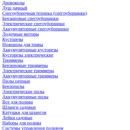
Дровоколы
Душ дачный
Снегоуборочная техника (снегоуборщики)
Бензиновые снегоуборщики
Электрические снегоуборщики
Аккумуляторные снегоуборщики
Лодочные моторы
Кусторезы
Ножницы для травы
Аккумуляторные кусторезы
Кусторезы электрические
Триммеры
Бензиновые триммеры
Электрические триммеры
Аккумуляторные триммеры
Пилы цепные
Бензопилы
Электрические пилы
Аккумуляторные пилы
Все для полива
Шланги садовые
Катушки для шлангов
Лейки садовые
Наборы для полива
Системы управления поливом