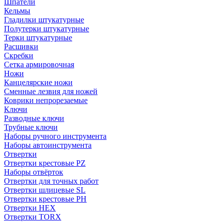
Шпатели
Кельмы
Гладилки штукатурные
Полутерки штукатурные
Терки штукатурные
Расшивки
Скребки
Сетка армировочная
Ножи
Канцелярские ножи
Сменные лезвия для ножей
Коврики непрорезаемые
Ключи
Разводные ключи
Трубные ключи
Наборы ручного инструмента
Наборы автоинструмента
Отвертки
Отвертки крестовые PZ
Наборы отвёрток
Отвертки для точных работ
Отвертки шлицевые SL
Отвертки крестовые PH
Отвертки HEX
Отвертки TORX