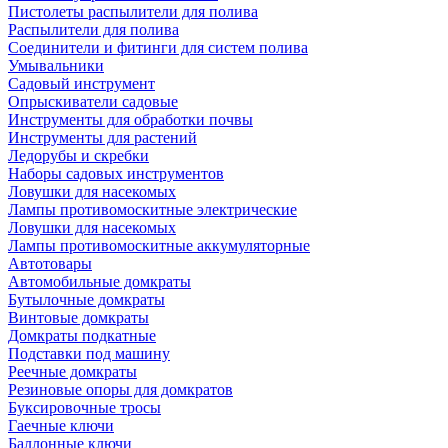
Пистолеты распылители для полива
Распылители для полива
Соединители и фитинги для систем полива
Умывальники
Садовый инструмент
Опрыскиватели садовые
Инструменты для обработки почвы
Инструменты для растений
Ледорубы и скребки
Наборы садовых инструментов
Ловушки для насекомых
Лампы противомоскитные электрические
Ловушки для насекомых
Лампы противомоскитные аккумуляторные
Автотовары
Автомобильные домкраты
Бутылочные домкраты
Винтовые домкраты
Домкраты подкатные
Подставки под машину
Реечные домкраты
Резиновые опоры для домкратов
Буксировочные тросы
Гаечные ключи
Баллонные ключи