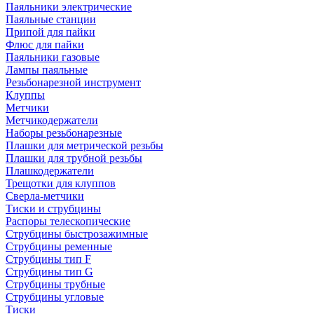
Паяльники электрические
Паяльные станции
Припой для пайки
Флюс для пайки
Паяльники газовые
Лампы паяльные
Резьбонарезной инструмент
Клуппы
Метчики
Метчикодержатели
Наборы резьбонарезные
Плашки для метрической резьбы
Плашки для трубной резьбы
Плашкодержатели
Трещотки для клуппов
Сверла-метчики
Тиски и струбцины
Распоры телескопические
Струбцины быстрозажимные
Струбцины ременные
Струбцины тип F
Струбцины тип G
Струбцины трубные
Струбцины угловые
Тиски