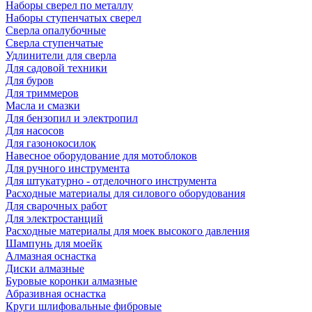
Наборы сверел по металлу
Наборы ступенчатых сверел
Сверла опалубочные
Сверла ступенчатые
Удлинители для сверла
Для садовой техники
Для буров
Для триммеров
Масла и смазки
Для бензопил и электропил
Для насосов
Для газонокосилок
Навесное оборудование для мотоблоков
Для ручного инструмента
Для штукатурно - отделочного инструмента
Расходные материалы для силового оборудования
Для сварочных работ
Для электростанций
Расходные материалы для моек высокого давления
Шампунь для моейк
Алмазная оснастка
Диски алмазные
Буровые коронки алмазные
Абразивная оснастка
Круги шлифовальные фибровые