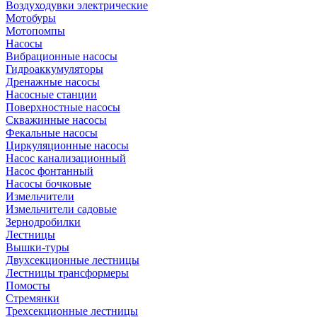
Воздуходувки электрические
Мотобуры
Мотопомпы
Насосы
Вибрационные насосы
Гидроаккумуляторы
Дренажные насосы
Насосные станции
Поверхностные насосы
Скважинные насосы
Фекальные насосы
Циркуляционные насосы
Насос канализационный
Насос фонтанный
Насосы бочковые
Измельчители
Измельчители садовые
Зернодробилки
Лестницы
Вышки-туры
Двухсекционные лестницы
Лестницы трансформеры
Помосты
Стремянки
Трехсекционные лестницы