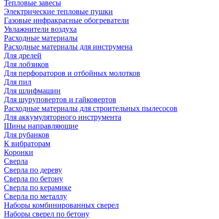
Тепловые завесы
Электрические тепловые пушки
Газовые инфракрасные обогреватели
Увлажнители воздуха
Расходные материалы
Расходные материалы для инструмена
Для дрелей
Для лобзиков
Для перфораторов и отбойных молотков
Для пил
Для шлифмашин
Для шуруповертов и гайковертов
Расходные материалы для строительных пылесосов
Для аккумуляторного инструмента
Шины направляющие
Для рубанков
К вибраторам
Коронки
Сверла
Сверла по дереву
Сверла по бетону
Сверла по керамике
Сверла по металлу
Наборы комбинированных сверел
Наборы сверел по бетону