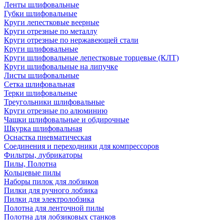
Ленты шлифовальные
Губки шлифовальные
Круги лепестковые веерные
Круги отрезные по металлу
Круги отрезные по нержавеющей стали
Круги шлифовальные
Круги шлифовальные лепестковые торцевые (КЛТ)
Круги шлифовальные на липучке
Листы шлифовальные
Сетка шлифовальная
Терки шлифовальные
Треугольники шлифовальные
Круги отрезные по алюминию
Чашки шлифовальные и обдирочные
Шкурка шлифовальная
Оснастка пневматическая
Соединения и переходники для компрессоров
Фильтры, лубрикаторы
Пилы, Полотна
Кольцевые пилы
Наборы пилок для лобзиков
Пилки для ручного лобзика
Пилки для электролобзика
Полотна для ленточной пилы
Полотна для лобзиковых станков