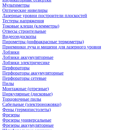
Мультиметры
Оптические нивелиры
Лазерные уровни построители плоскостей
Тестеры напряжения
Токовые клещи (клемметры)
Отвесы строительные
Видеоэндоскопы
Пирометры (инфракрасные термометры)
Приемники луча и мишени для лазерного уровня
Лобзики
Лобзики аккумуляторные
Лобзики электричесике
Перфораторы
Перфораторы аккумуляторные
Перфораторы сетевые
Пилы
Монтажные (отрезные)
Циркулярные (дисковые)
Торцовочные пилы
Сабельные (электроножовки)
Фены (термопистолеты)
Фрезеры
Фрезеры универсальные
Фрезеры аккумуляторные