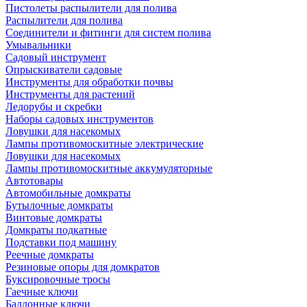
Пистолеты распылители для полива
Распылители для полива
Соединители и фитинги для систем полива
Умывальники
Садовый инструмент
Опрыскиватели садовые
Инструменты для обработки почвы
Инструменты для растений
Ледорубы и скребки
Наборы садовых инструментов
Ловушки для насекомых
Лампы противомоскитные электрические
Ловушки для насекомых
Лампы противомоскитные аккумуляторные
Автотовары
Автомобильные домкраты
Бутылочные домкраты
Винтовые домкраты
Домкраты подкатные
Подставки под машину
Реечные домкраты
Резиновые опоры для домкратов
Буксировочные тросы
Гаечные ключи
Баллонные ключи