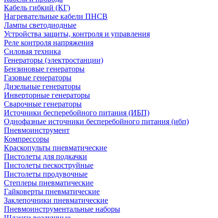
Кабель гибкий (КГ)
Нагревательные кабели ПНСВ
Лампы светодиодные
Устройства защиты, контроля и управления
Реле контроля напряжения
Силовая техника
Генераторы (электростанции)
Бензиновые генераторы
Газовые генераторы
Дизельные генераторы
Инверторные генераторы
Сварочные генераторы
Источники бесперебойного питания (ИБП)
Однофазные источники бесперебойного питания (ибп)
Пневмоинструмент
Компрессоры
Краскопульты пневматические
Пистолеты для подкачки
Пистолеты пескоструйные
Пистолеты продувочные
Степлеры пневматические
Гайковерты пневматические
Заклепочники пневматические
Пневмоинструментальные наборы
Шланги воздушные