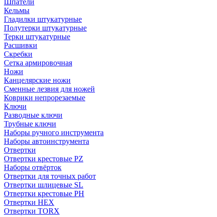
Шпатели
Кельмы
Гладилки штукатурные
Полутерки штукатурные
Терки штукатурные
Расшивки
Скребки
Сетка армировочная
Ножи
Канцелярские ножи
Сменные лезвия для ножей
Коврики непрорезаемые
Ключи
Разводные ключи
Трубные ключи
Наборы ручного инструмента
Наборы автоинструмента
Отвертки
Отвертки крестовые PZ
Наборы отвёрток
Отвертки для точных работ
Отвертки шлицевые SL
Отвертки крестовые PH
Отвертки HEX
Отвертки TORX