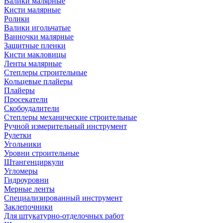
Валики малярные
Кисти малярные
Ролики
Валики игольчатые
Ванночки малярные
Защитные пленки
Кисти макловицы
Ленты малярные
Степлеры строительные
Кольцевые плайеры
Плайеры
Просекатели
Скобоудалители
Степлеры механические строительные
Ручной измерительный инструмент
Рулетки
Угольники
Уровни строительные
Штангенциркули
Угломеры
Гидроуровни
Мерные ленты
Специализированный инструмент
Заклепочники
Для штукатурно-отделочных работ