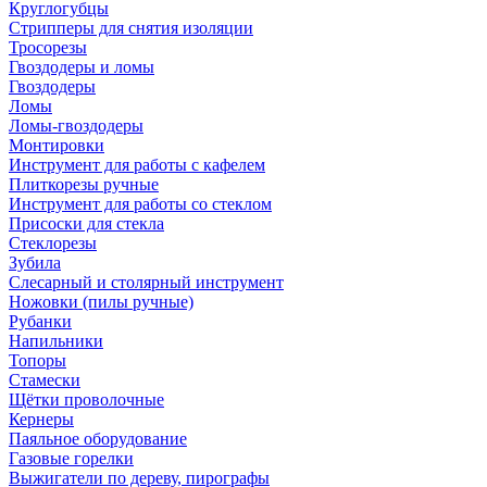
Круглогубцы
Стрипперы для снятия изоляции
Тросорезы
Гвоздодеры и ломы
Гвоздодеры
Ломы
Ломы-гвоздодеры
Монтировки
Инструмент для работы с кафелем
Плиткорезы ручные
Инструмент для работы со стеклом
Присоски для стекла
Стеклорезы
Зубила
Слесарный и столярный инструмент
Ножовки (пилы ручные)
Рубанки
Напильники
Топоры
Стамески
Щётки проволочные
Кернеры
Паяльное оборудование
Газовые горелки
Выжигатели по дереву, пирографы