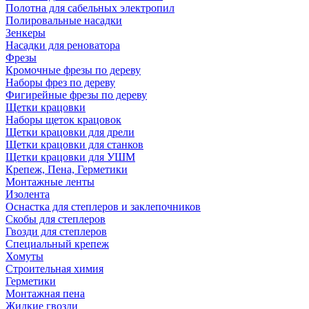
Полотна для сабельных электропил
Полировальные насадки
Зенкеры
Насадки для реноватора
Фрезы
Кромочные фрезы по дереву
Наборы фрез по дереву
Фигирейные фрезы по дереву
Щетки крацовки
Наборы щеток крацовок
Щетки крацовки для дрели
Щетки крацовки для станков
Щетки крацовки для УШМ
Крепеж, Пена, Герметики
Монтажные ленты
Изолента
Оснастка для степлеров и заклепочников
Скобы для степлеров
Гвозди для степлеров
Специальный крепеж
Хомуты
Строительная химия
Герметики
Монтажная пена
Жидкие гвозди