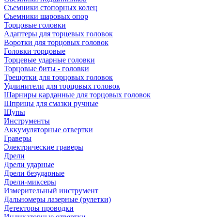
Съемники стопорных колец
Съемники шаровых опор
Торцовые головки
Адаптеры для торцевых головок
Воротки для торцовых головок
Головки торцовые
Торцевые ударные головки
Торцовые биты - головки
Трещотки для торцовых головок
Удлинители для торцовых головок
Шарниры карданные для торцовых головок
Шприцы для смазки ручные
Щупы
Инструменты
Аккумуляторные отвертки
Граверы
Электрические граверы
Дрели
Дрели ударные
Дрели безударные
Дрели-миксеры
Измерительный инструмент
Дальномеры лазерные (рулетки)
Детекторы проводки
Индикаторные отвертки