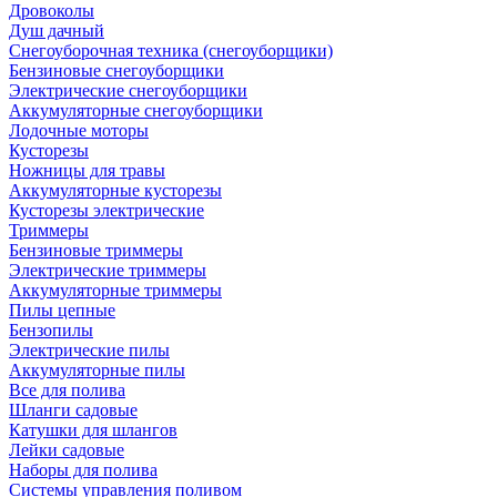
Дровоколы
Душ дачный
Снегоуборочная техника (снегоуборщики)
Бензиновые снегоуборщики
Электрические снегоуборщики
Аккумуляторные снегоуборщики
Лодочные моторы
Кусторезы
Ножницы для травы
Аккумуляторные кусторезы
Кусторезы электрические
Триммеры
Бензиновые триммеры
Электрические триммеры
Аккумуляторные триммеры
Пилы цепные
Бензопилы
Электрические пилы
Аккумуляторные пилы
Все для полива
Шланги садовые
Катушки для шлангов
Лейки садовые
Наборы для полива
Системы управления поливом