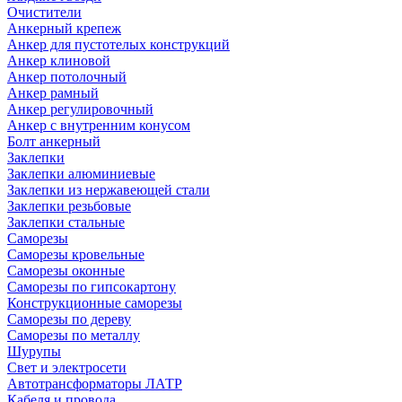
Очистители
Анкерный крепеж
Анкер для пустотелых конструкций
Анкер клиновой
Анкер потолочный
Анкер рамный
Анкер регулировочный
Анкер с внутренним конусом
Болт анкерный
Заклепки
Заклепки алюминиевые
Заклепки из нержавеющей стали
Заклепки резьбовые
Заклепки стальные
Саморезы
Саморезы кровельные
Саморезы оконные
Саморезы по гипсокартону
Конструкционные саморезы
Саморезы по дереву
Саморезы по металлу
Шурупы
Свет и электросети
Автотрансформаторы ЛАТР
Кабеля и провода