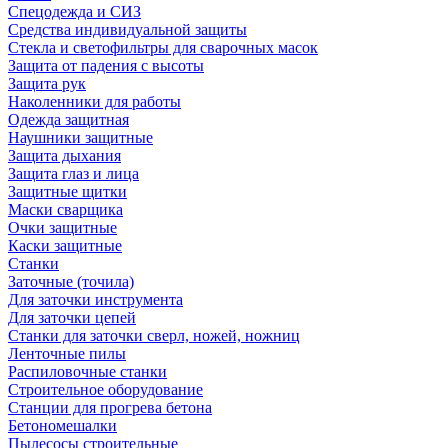
Спецодежда и СИЗ
Средства индивидуальной защиты
Стекла и светофильтры для сварочных масок
Защита от падения с высоты
Защита рук
Наколенники для работы
Одежда защитная
Наушники защитные
Защита дыхания
Защита глаз и лица
Защитные щитки
Маски сварщика
Очки защитные
Каски защитные
Станки
Заточные (точила)
Для заточки инструмента
Для заточки цепей
Станки для заточки сверл, ножей, ножниц
Ленточные пилы
Распиловочные станки
Строительное оборудование
Станции для прогрева бетона
Бетономешалки
Пылесосы строительные