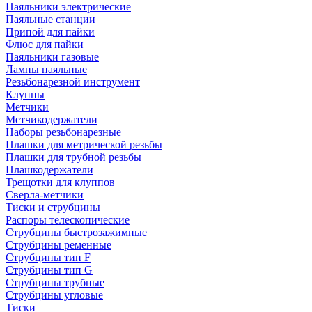
Паяльники электрические
Паяльные станции
Припой для пайки
Флюс для пайки
Паяльники газовые
Лампы паяльные
Резьбонарезной инструмент
Клуппы
Метчики
Метчикодержатели
Наборы резьбонарезные
Плашки для метрической резьбы
Плашки для трубной резьбы
Плашкодержатели
Трещотки для клуппов
Сверла-метчики
Тиски и струбцины
Распоры телескопические
Струбцины быстрозажимные
Струбцины ременные
Струбцины тип F
Струбцины тип G
Струбцины трубные
Струбцины угловые
Тиски