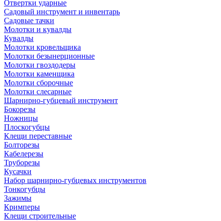
Отвертки ударные
Садовый инструмент и инвентарь
Садовые тачки
Молотки и кувалды
Кувалды
Молотки кровельщика
Молотки безынерционные
Молотки гвоздодеры
Молотки каменщика
Молотки сборочные
Молотки слесарные
Шарнирно-губцевый инструмент
Бокорезы
Ножницы
Плоскогубцы
Клещи переставные
Болторезы
Кабелерезы
Труборезы
Кусачки
Набор шарнирно-губцевых инструментов
Тонкогубцы
Зажимы
Кримперы
Клещи строительные