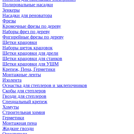
Полировальные насадки
Зенкеры
Насадки для реноватора
Фрезы
Кромочные фрезы по дереву
Наборы фрез по дереву
Фигирейные фрезы по дереву
Щетки крацовки
Наборы щеток крацовок
Щетки крацовки для дрели
Щетки крацовки для станков
Щетки крацовки для УШМ
Крепеж, Пена, Герметики
Монтажные ленты
Изолента
Оснастка для степлеров и заклепочников
Скобы для степлеров
Гвозди для степлеров
Специальный крепеж
Хомуты
Строительная химия
Герметики
Монтажная пена
Жидкие гвозди
Очистители