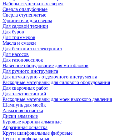
Наборы ступенчатых сверел
Сверла опалубочные
Сверла ступенчатые
Удлинители для сверла
Для садовой техники
Для буров
Для триммеров
Масла и смазки
Для бензопил и электропил
Для насосов
Для газонокосилок
Навесное оборудование для мотоблоков
Для ручного инструмента
Для штукатурно - отделочного инструмента
Расходные материалы для силового оборудования
Для сварочных работ
Для электростанций
Расходные материалы для моек высокого давления
Шампунь для моейк
Алмазная оснастка
Диски алмазные
Буровые коронки алмазные
Абразивная оснастка
Круги шлифовальные фибровые
Ленты шлифовальные