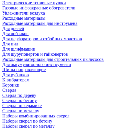
Электрические тепловые пушки
Газовые инфракрасные обогреватели
Увлажнители воздуха
Расходные материалы
Расходные материалы для инструмена
Для дрелей
Для лобзиков
Для перфораторов и отбойных молотков
Для пил
Для шлифмашин
Для шуруповертов и гайковертов
Расходные материалы для строительных пылесосов
Для аккумуляторного инструмента
Шины направляющие
Для рубанков
К вибраторам
Коронки
Сверла
Сверла по дереву
Сверла по бетону
Сверла по керамике
Сверла по металлу
Наборы комбинированных сверел
Наборы сверел по бетону
Наборы сверел по металлу