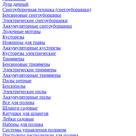
Душ дачный
Снегоуборочная техника (снегоуборщики)
Бензиновые снегоуборщики
Электрические снегоуборщики
Аккумуляторные снегоуборщики
Лодочные моторы
Кусторезы
Ножницы для травы
Аккумуляторные кусторезы
Кусторезы электрические
Триммеры
Бензиновые триммеры
Электрические триммеры
Аккумуляторные триммеры
Пилы цепные
Бензопилы
Электрические пилы
Аккумуляторные пилы
Все для полива
Шланги садовые
Катушки для шлангов
Лейки садовые
Наборы для полива
Системы управления поливом
Пистолеты распылители для полива