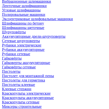
Вибрационные шлимашинки
Ленточные шлифмашинки
Угловые шлифмашины
Полировальные машинки
Эксцентриковые шлифовальные машинки
Шлифмашины по бетону
Шлифмашины щеточные
Шуруповёрты
Аккумуляторные дрели-шуруповерты
Сетевые шуруповерты
Рубанки электрические
Рубанки аккумуляторные
Рубанки сетевые
Гайковёрты
Гайковерты аккумуляторные
Гайковёрты сетевые
Пистолеты
Пистолет для монтажной пены
Пистолеты для герметика
Пистолеты клеевые
Клеевые стержни
Краскопульты электрические
Краскопульты аккумуляторные
Краскопульты сетевые
Миксеры строительные