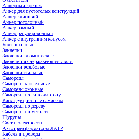
Анкерный крепеж
Анкер для пустотелых конструкций
Анкер клиновой
Анкер потолочный
Анкер рамный
Анкер регулировочный
Анкер с внутренним конусом
Болт анкерный
Заклепки
Заклепки алюминиевые
Заклепки из нержавеющей стали
Заклепки резьбовые
Заклепки стальные
Саморезы
Саморезы кровельные
Саморезы оконные
Саморезы по гипсокартону
Конструкционные саморезы
Саморезы по дереву
Саморезы по металлу
Шурупы
Свет и электросети
Автотрансформаторы ЛАТР
Кабеля и провода