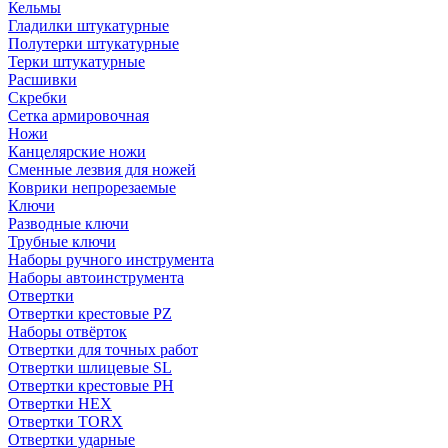
Кельмы
Гладилки штукатурные
Полутерки штукатурные
Терки штукатурные
Расшивки
Скребки
Сетка армировочная
Ножи
Канцелярские ножи
Сменные лезвия для ножей
Коврики непрорезаемые
Ключи
Разводные ключи
Трубные ключи
Наборы ручного инструмента
Наборы автоинструмента
Отвертки
Отвертки крестовые PZ
Наборы отвёрток
Отвертки для точных работ
Отвертки шлицевые SL
Отвертки крестовые PH
Отвертки HEX
Отвертки TORX
Отвертки ударные