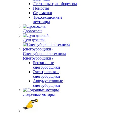
Лестницы трансформеры
Помосты
Стремянки
Трехсекционные
лестницы
Дровоколы
Душ дачный
Снегоуборочная техника
(снегоуборщики)
Бензиновые
снегоуборщики
Электрические
снегоуборщики
Аккумуляторные
снегоуборщики
Лодочные моторы