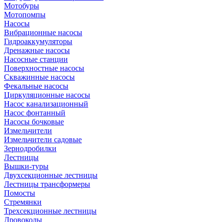
Мотобуры
Мотопомпы
Насосы
Вибрационные насосы
Гидроаккумуляторы
Дренажные насосы
Насосные станции
Поверхностные насосы
Скважинные насосы
Фекальные насосы
Циркуляционные насосы
Насос канализационный
Насос фонтанный
Насосы бочковые
Измельчители
Измельчители садовые
Зернодробилки
Лестницы
Вышки-туры
Двухсекционные лестницы
Лестницы трансформеры
Помосты
Стремянки
Трехсекционные лестницы
Дровоколы