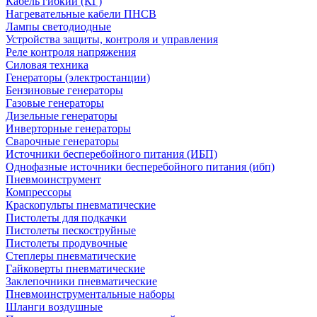
Кабель гибкий (КГ)
Нагревательные кабели ПНСВ
Лампы светодиодные
Устройства защиты, контроля и управления
Реле контроля напряжения
Силовая техника
Генераторы (электростанции)
Бензиновые генераторы
Газовые генераторы
Дизельные генераторы
Инверторные генераторы
Сварочные генераторы
Источники бесперебойного питания (ИБП)
Однофазные источники бесперебойного питания (ибп)
Пневмоинструмент
Компрессоры
Краскопульты пневматические
Пистолеты для подкачки
Пистолеты пескоструйные
Пистолеты продувочные
Степлеры пневматические
Гайковерты пневматические
Заклепочники пневматические
Пневмоинструментальные наборы
Шланги воздушные