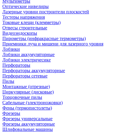
Мультиметры
Оптические нивелиры
Лазерные уровни построители плоскостей
Тестеры напряжения
Токовые клещи (клемметры)
Отвесы строительные
Видеоэндоскопы
Пирометры (инфракрасные термометры)
Приемники луча и мишени для лазерного уровня
Лобзики
Лобзики аккумуляторные
Лобзики электричесике
Перфораторы
Перфораторы аккумуляторные
Перфораторы сетевые
Пилы
Монтажные (отрезные)
Циркулярные (дисковые)
Торцовочные пилы
Сабельные (электроножовки)
Фены (термопистолеты)
Фрезеры
Фрезеры универсальные
Фрезеры аккумуляторные
Шлифовальные машины