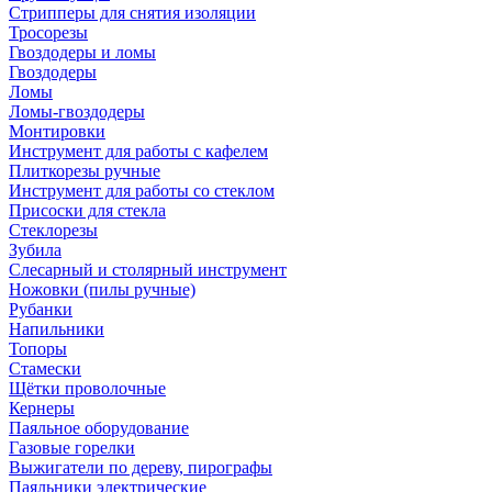
Стрипперы для снятия изоляции
Тросорезы
Гвоздодеры и ломы
Гвоздодеры
Ломы
Ломы-гвоздодеры
Монтировки
Инструмент для работы с кафелем
Плиткорезы ручные
Инструмент для работы со стеклом
Присоски для стекла
Стеклорезы
Зубила
Слесарный и столярный инструмент
Ножовки (пилы ручные)
Рубанки
Напильники
Топоры
Стамески
Щётки проволочные
Кернеры
Паяльное оборудование
Газовые горелки
Выжигатели по дереву, пирографы
Паяльники электрические