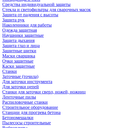
Средства индивидуальной защиты
Стекла и светофильтры для сварочных масок
Защита от падения с высоты
Защита рук
Наколенники для работы
Одежда защитная
Наушники защитные
Защита дыхания
Защита глаз и лица
Защитные щитки
Маски сварщика
Очки защитные
Каски защитные
Станки
Заточные (точила)
Для заточки инструмента
Для заточки цепей
Станки для заточки сверл, ножей, ножниц
Ленточные пилы
Распиловочные станки
Строительное оборудование
Станции для прогрева бетона
Бетономешалки
Пылесосы строительные
Виброплиты