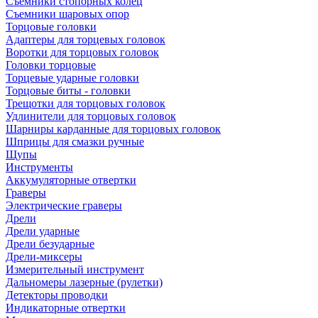
Съемники стопорных колец
Съемники шаровых опор
Торцовые головки
Адаптеры для торцевых головок
Воротки для торцовых головок
Головки торцовые
Торцевые ударные головки
Торцовые биты - головки
Трещотки для торцовых головок
Удлинители для торцовых головок
Шарниры карданные для торцовых головок
Шприцы для смазки ручные
Щупы
Инструменты
Аккумуляторные отвертки
Граверы
Электрические граверы
Дрели
Дрели ударные
Дрели безударные
Дрели-миксеры
Измерительный инструмент
Дальномеры лазерные (рулетки)
Детекторы проводки
Индикаторные отвертки