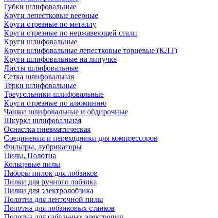
Губки шлифовальные
Круги лепестковые веерные
Круги отрезные по металлу
Круги отрезные по нержавеющей стали
Круги шлифовальные
Круги шлифовальные лепестковые торцевые (КЛТ)
Круги шлифовальные на липучке
Листы шлифовальные
Сетка шлифовальная
Терки шлифовальные
Треугольники шлифовальные
Круги отрезные по алюминию
Чашки шлифовальные и обдирочные
Шкурка шлифовальная
Оснастка пневматическая
Соединения и переходники для компрессоров
Фильтры, лубрикаторы
Пилы, Полотна
Кольцевые пилы
Наборы пилок для лобзиков
Пилки для ручного лобзика
Пилки для электролобзика
Полотна для ленточной пилы
Полотна для лобзиковых станков
Полотна для сабельных электропил