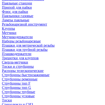
Паяльные станции
Припой для пайки
Флюс для пайки
Паяльники газовые
Лампы паяльные
Резьбонарезной инструмент
Клуппы
Метчики
Метчикодержатели
Наборы резьбонарезные
Плашки для метрической резьбы
Плашки для трубной резьбы
Плашкодержатели
Трещотки для клуппов
Сверла-метчики
Тиски и струбцины
Распоры телескопические
Струбцины быстрозажимные
Струбцины ременные
Струбцины тип F
Струбцины тип G
Струбцины трубные
Струбцины угловые
Тиски
Спецодежда и СИЗ