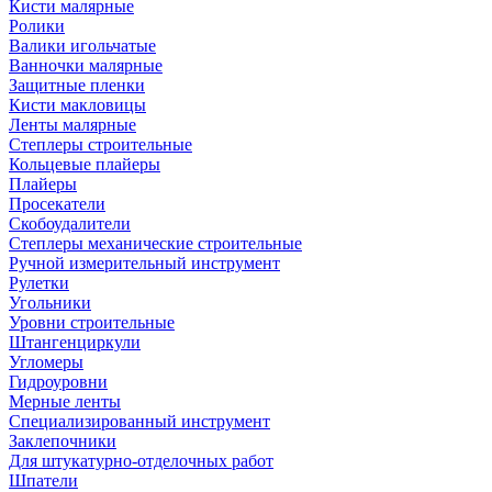
Кисти малярные
Ролики
Валики игольчатые
Ванночки малярные
Защитные пленки
Кисти макловицы
Ленты малярные
Степлеры строительные
Кольцевые плайеры
Плайеры
Просекатели
Скобоудалители
Степлеры механические строительные
Ручной измерительный инструмент
Рулетки
Угольники
Уровни строительные
Штангенциркули
Угломеры
Гидроуровни
Мерные ленты
Специализированный инструмент
Заклепочники
Для штукатурно-отделочных работ
Шпатели