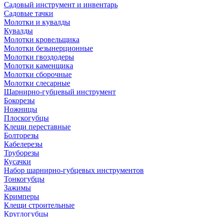
Садовый инструмент и инвентарь
Садовые тачки
Молотки и кувалды
Кувалды
Молотки кровельщика
Молотки безынерционные
Молотки гвоздодеры
Молотки каменщика
Молотки сборочные
Молотки слесарные
Шарнирно-губцевый инструмент
Бокорезы
Ножницы
Плоскогубцы
Клещи переставные
Болторезы
Кабелерезы
Труборезы
Кусачки
Набор шарнирно-губцевых инструментов
Тонкогубцы
Зажимы
Кримперы
Клещи строительные
Круглогубцы