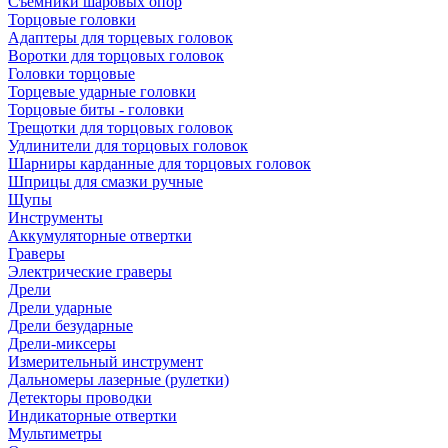
Съемники шаровых опор
Торцовые головки
Адаптеры для торцевых головок
Воротки для торцовых головок
Головки торцовые
Торцевые ударные головки
Торцовые биты - головки
Трещотки для торцовых головок
Удлинители для торцовых головок
Шарниры карданные для торцовых головок
Шприцы для смазки ручные
Щупы
Инструменты
Аккумуляторные отвертки
Граверы
Электрические граверы
Дрели
Дрели ударные
Дрели безударные
Дрели-миксеры
Измерительный инструмент
Дальномеры лазерные (рулетки)
Детекторы проводки
Индикаторные отвертки
Мультиметры