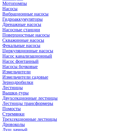
Мотопомпы
Насосы
Вибрационные насосы
Гидроаккумуляторы
Дренажные насосы
Насосные станции
Поверхностные насосы
Скважинные насосы
Фекальные насосы
Циркуляционные насосы
Насос канализационный
Насос фонтанный
Насосы бочковые
Измельчители
Измельчители садовые
Зернодробилки
Лестницы
Вышки-туры
Двухсекционные лестницы
Лестницы трансформеры
Помосты
Стремянки
Трехсекционные лестницы
Дровоколы
Душ дачный