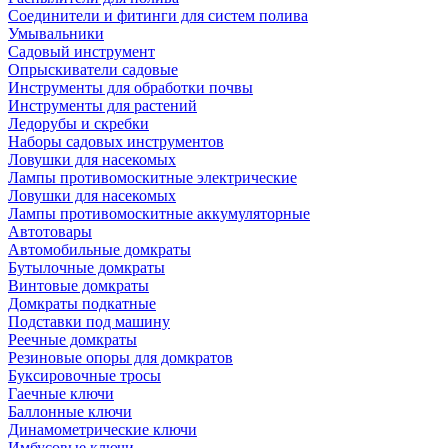
Соединители и фитинги для систем полива
Умывальники
Садовый инструмент
Опрыскиватели садовые
Инструменты для обработки почвы
Инструменты для растений
Ледорубы и скребки
Наборы садовых инструментов
Ловушки для насекомых
Лампы противомоскитные электрические
Ловушки для насекомых
Лампы противомоскитные аккумуляторные
Автотовары
Автомобильные домкраты
Бутылочные домкраты
Винтовые домкраты
Домкраты подкатные
Подставки под машину
Реечные домкраты
Резиновые опоры для домкратов
Буксировочные тросы
Гаечные ключи
Баллонные ключи
Динамометрические ключи
Имбусовые ключи