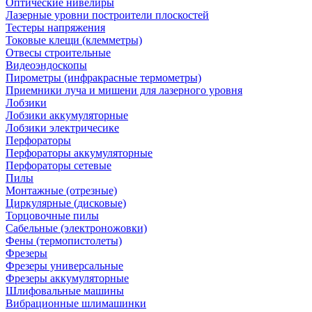
Оптические нивелиры
Лазерные уровни построители плоскостей
Тестеры напряжения
Токовые клещи (клемметры)
Отвесы строительные
Видеоэндоскопы
Пирометры (инфракрасные термометры)
Приемники луча и мишени для лазерного уровня
Лобзики
Лобзики аккумуляторные
Лобзики электричесике
Перфораторы
Перфораторы аккумуляторные
Перфораторы сетевые
Пилы
Монтажные (отрезные)
Циркулярные (дисковые)
Торцовочные пилы
Сабельные (электроножовки)
Фены (термопистолеты)
Фрезеры
Фрезеры универсальные
Фрезеры аккумуляторные
Шлифовальные машины
Вибрационные шлимашинки