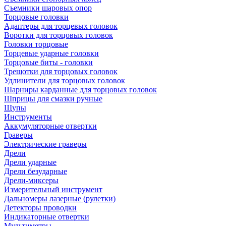
Съемники шаровых опор
Торцовые головки
Адаптеры для торцевых головок
Воротки для торцовых головок
Головки торцовые
Торцевые ударные головки
Торцовые биты - головки
Трещотки для торцовых головок
Удлинители для торцовых головок
Шарниры карданные для торцовых головок
Шприцы для смазки ручные
Щупы
Инструменты
Аккумуляторные отвертки
Граверы
Электрические граверы
Дрели
Дрели ударные
Дрели безударные
Дрели-миксеры
Измерительный инструмент
Дальномеры лазерные (рулетки)
Детекторы проводки
Индикаторные отвертки
Мультиметры