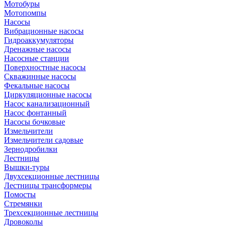
Мотобуры
Мотопомпы
Насосы
Вибрационные насосы
Гидроаккумуляторы
Дренажные насосы
Насосные станции
Поверхностные насосы
Скважинные насосы
Фекальные насосы
Циркуляционные насосы
Насос канализационный
Насос фонтанный
Насосы бочковые
Измельчители
Измельчители садовые
Зернодробилки
Лестницы
Вышки-туры
Двухсекционные лестницы
Лестницы трансформеры
Помосты
Стремянки
Трехсекционные лестницы
Дровоколы