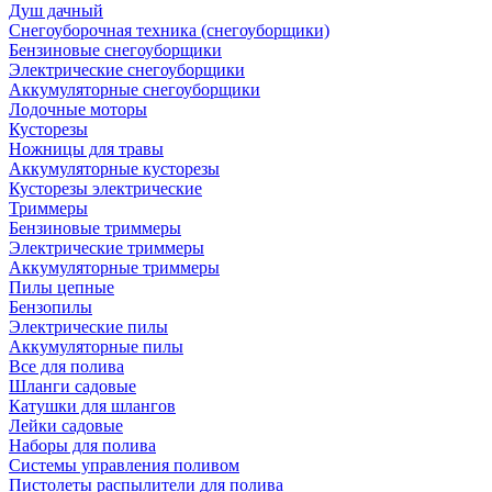
Душ дачный
Снегоуборочная техника (снегоуборщики)
Бензиновые снегоуборщики
Электрические снегоуборщики
Аккумуляторные снегоуборщики
Лодочные моторы
Кусторезы
Ножницы для травы
Аккумуляторные кусторезы
Кусторезы электрические
Триммеры
Бензиновые триммеры
Электрические триммеры
Аккумуляторные триммеры
Пилы цепные
Бензопилы
Электрические пилы
Аккумуляторные пилы
Все для полива
Шланги садовые
Катушки для шлангов
Лейки садовые
Наборы для полива
Системы управления поливом
Пистолеты распылители для полива