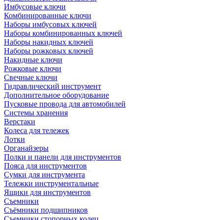
Имбусовые ключи
Комбинированные ключи
Наборы имбусовых ключей
Наборы комбинированных ключей
Наборы накидных ключей
Наборы рожковых ключей
Накидные ключи
Рожковые ключи
Свечные ключи
Гидравлический инструмент
Дополнительное оборудование
Пусковые провода для автомобилей
Системы хранения
Верстаки
Колеса для тележек
Лотки
Органайзеры
Полки и панели для инструментов
Пояса для инструментов
Сумки для инструмента
Тележки инструментальные
Ящики для инструментов
Съемники
Съёмники подшипников
Съемники стопорных колец