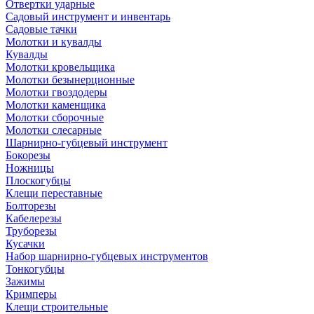
Отвертки ударные
Садовый инструмент и инвентарь
Садовые тачки
Молотки и кувалды
Кувалды
Молотки кровельщика
Молотки безынерционные
Молотки гвоздодеры
Молотки каменщика
Молотки сборочные
Молотки слесарные
Шарнирно-губцевый инструмент
Бокорезы
Ножницы
Плоскогубцы
Клещи переставные
Болторезы
Кабелерезы
Труборезы
Кусачки
Набор шарнирно-губцевых инструментов
Тонкогубцы
Зажимы
Кримперы
Клещи строительные