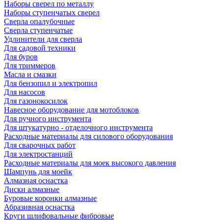
Наборы сверел по металлу
Наборы ступенчатых сверел
Сверла опалубочные
Сверла ступенчатые
Удлинители для сверла
Для садовой техники
Для буров
Для триммеров
Масла и смазки
Для бензопил и электропил
Для насосов
Для газонокосилок
Навесное оборудование для мотоблоков
Для ручного инструмента
Для штукатурно - отделочного инструмента
Расходные материалы для силового оборудования
Для сварочных работ
Для электростанций
Расходные материалы для моек высокого давления
Шампунь для моейк
Алмазная оснастка
Диски алмазные
Буровые коронки алмазные
Абразивная оснастка
Круги шлифовальные фибровые