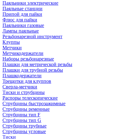
Паяльники электрические
Паяльные станции
Припой для пайки
Флюс для пайки
Паяльники газовые
Лампы паяльные
Резьбонарезной инструмент
Клуппы
Метчики
Метчикодержатели
Наборы резьбонарезные
Плашки для метрической резьбы
Плашки для трубной резьбы
Плашкодержатели
Трещотки для клуппов
Сверла-метчики
Тиски и струбцины
Распоры телескопические
Струбцины быстрозажимные
Струбцины ременные
Струбцины тип F
Струбцины тип G
Струбцины трубные
Струбцины угловые
Тиски