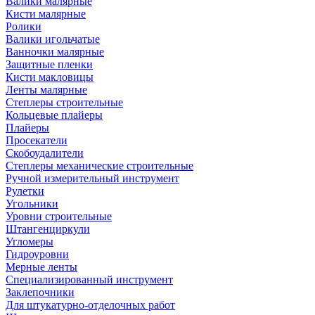
Валики малярные
Кисти малярные
Ролики
Валики игольчатые
Ванночки малярные
Защитные пленки
Кисти макловицы
Ленты малярные
Степлеры строительные
Кольцевые плайеры
Плайеры
Просекатели
Скобоудалители
Степлеры механические строительные
Ручной измерительный инструмент
Рулетки
Угольники
Уровни строительные
Штангенциркули
Угломеры
Гидроуровни
Мерные ленты
Специализированный инструмент
Заклепочники
Для штукатурно-отделочных работ