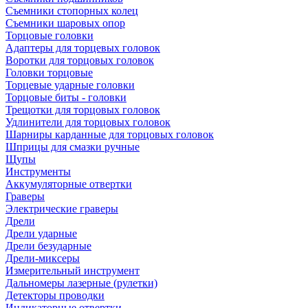
Съемники стопорных колец
Съемники шаровых опор
Торцовые головки
Адаптеры для торцевых головок
Воротки для торцовых головок
Головки торцовые
Торцевые ударные головки
Торцовые биты - головки
Трещотки для торцовых головок
Удлинители для торцовых головок
Шарниры карданные для торцовых головок
Шприцы для смазки ручные
Щупы
Инструменты
Аккумуляторные отвертки
Граверы
Электрические граверы
Дрели
Дрели ударные
Дрели безударные
Дрели-миксеры
Измерительный инструмент
Дальномеры лазерные (рулетки)
Детекторы проводки
Индикаторные отвертки