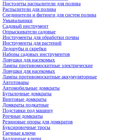
Пистолеты распылители для полива
Распылители для полива
Соединители и фитинги для систем полива
Умывальники
Садовый инструмент
Опрыскиватели садовые
Инструменты для обработки почвы
Инструменты для растений
Ледорубы и скребки
Наборы садовых инструментов
Ловушки для насекомых
Лампы противомоскитные электрические
Ловушки для насекомых
Лампы противомоскитные аккумуляторные
Автотовары
Автомобильные домкраты
Бутылочные домкраты
Винтовые домкраты
Домкраты подкатные
Подставки под машину
Реечные домкраты
Резиновые опоры для домкратов
Буксировочные тросы
Гаечные ключи
Баллонные ключи