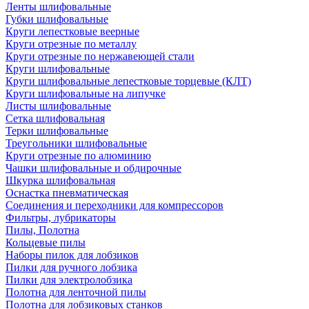
Ленты шлифовальные
Губки шлифовальные
Круги лепестковые веерные
Круги отрезные по металлу
Круги отрезные по нержавеющей стали
Круги шлифовальные
Круги шлифовальные лепестковые торцевые (КЛТ)
Круги шлифовальные на липучке
Листы шлифовальные
Сетка шлифовальная
Терки шлифовальные
Треугольники шлифовальные
Круги отрезные по алюминию
Чашки шлифовальные и обдирочные
Шкурка шлифовальная
Оснастка пневматическая
Соединения и переходники для компрессоров
Фильтры, лубрикаторы
Пилы, Полотна
Кольцевые пилы
Наборы пилок для лобзиков
Пилки для ручного лобзика
Пилки для электролобзика
Полотна для ленточной пилы
Полотна для лобзиковых станков