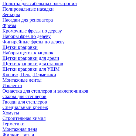
Полотна для сабельных электропил
Полировальные насадки
Зенкеры
Насадки для реноватора
Фрезы
Кромочные фрезы по дереву
Наборы фрез по дереву
Фигирейные фрезы по дереву
Щетки крацовки
Наборы щеток крацовок
Щетки крацовки для дрели
Щетки крацовки для станков
Щетки крацовки для УШМ
Крепеж, Пена, Герметики
Монтажные ленты
Изолента
Оснастка для степлеров и заклепочников
Скобы для степлеров
Гвозди для степлеров
Специальный крепеж
Хомуты
Строительная химия
Герметики
Монтажная пена
Жидкие гвозди