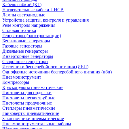
Кабель гибкий (КГ)
Нагревательные кабели ПНСВ
Лампы светодиодные
Устройства защиты, контроля и управления
Реле контроля напряжения
Силовая техника
Генераторы (электростанции)
Бензиновые генераторы
Газовые генераторы
Дизельные генераторы
Инверторные генераторы
Сварочные генераторы
Источники бесперебойного питания (ИБП)
Однофазные источники бесперебойного питания (ибп)
Пневмоинструмент
Компрессоры
Краскопульты пневматические
Пистолеты для подкачки
Пистолеты пескоструйные
Пистолеты продувочные
Степлеры пневматические
Гайковерты пневматические
Заклепочники пневматические
Пневмоинструментальные наборы
Шланги воздушные