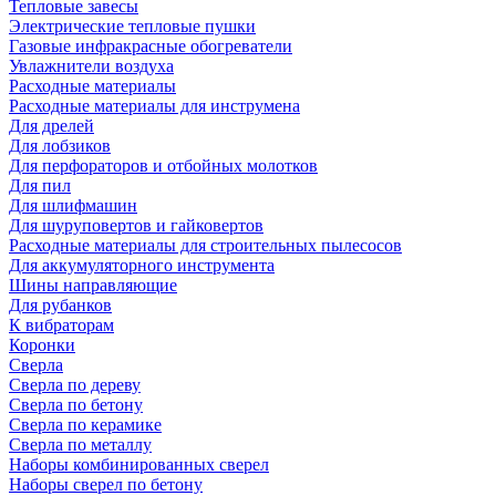
Тепловые завесы
Электрические тепловые пушки
Газовые инфракрасные обогреватели
Увлажнители воздуха
Расходные материалы
Расходные материалы для инструмена
Для дрелей
Для лобзиков
Для перфораторов и отбойных молотков
Для пил
Для шлифмашин
Для шуруповертов и гайковертов
Расходные материалы для строительных пылесосов
Для аккумуляторного инструмента
Шины направляющие
Для рубанков
К вибраторам
Коронки
Сверла
Сверла по дереву
Сверла по бетону
Сверла по керамике
Сверла по металлу
Наборы комбинированных сверел
Наборы сверел по бетону