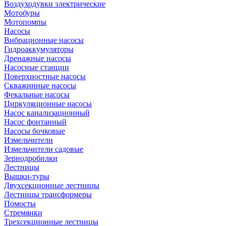
Воздуходувки электрические
Мотобуры
Мотопомпы
Насосы
Вибрационные насосы
Гидроаккумуляторы
Дренажные насосы
Насосные станции
Поверхностные насосы
Скважинные насосы
Фекальные насосы
Циркуляционные насосы
Насос канализационный
Насос фонтанный
Насосы бочковые
Измельчители
Измельчители садовые
Зернодробилки
Лестницы
Вышки-туры
Двухсекционные лестницы
Лестницы трансформеры
Помосты
Стремянки
Трехсекционные лестницы