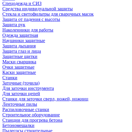
Спецодежда и СИЗ
Средства индивидуальной защиты
Стекла и светофильтры для сварочных масок
Защита от падения с высоты
Защита рук
Наколенники для работы
Одежда защитная
Наушники защитные
Защита дыхания
Защита глаз и лица
Защитные щитки
Маски сварщика
Очки защитные
Каски защитные
Станки
Заточные (точила)
Для заточки инструмента
Для заточки цепей
Станки для заточки сверл, ножей, ножниц
Ленточные пилы
Распиловочные станки
Строительное оборудование
Станции для прогрева бетона
Бетономешалки
Пылесосы строительные