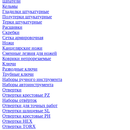
Шпатели
Кельмы
Гладилки штукатурные
Полутерки штукатурные
Терки штукатурные
Расшивки
Скребки
Сетка армировочная
Ножи
Канцелярские ножи
Сменные лезвия для ножей
Коврики непрорезаемые
Ключи
Разводные ключи
Трубные ключи
Наборы ручного инструмента
Наборы автоинструмента
Отвертки
Отвертки крестовые PZ
Наборы отвёрток
Отвертки для точных работ
Отвертки шлицевые SL
Отвертки крестовые PH
Отвертки HEX
Отвертки TORX