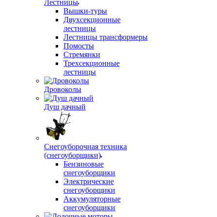
Лестницы
Вышки-туры
Двухсекционные
лестницы
Лестницы трансформеры
Помосты
Стремянки
Трехсекционные
лестницы
Дровоколы
Душ дачный
Снегоуборочная техника
(снегоуборщики)
Бензиновые
снегоуборщики
Электрические
снегоуборщики
Аккумуляторные
снегоуборщики