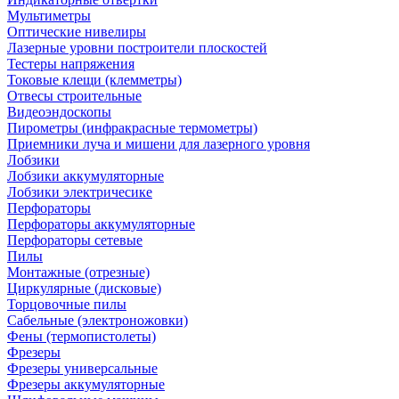
Мультиметры
Оптические нивелиры
Лазерные уровни построители плоскостей
Тестеры напряжения
Токовые клещи (клемметры)
Отвесы строительные
Видеоэндоскопы
Пирометры (инфракрасные термометры)
Приемники луча и мишени для лазерного уровня
Лобзики
Лобзики аккумуляторные
Лобзики электричесике
Перфораторы
Перфораторы аккумуляторные
Перфораторы сетевые
Пилы
Монтажные (отрезные)
Циркулярные (дисковые)
Торцовочные пилы
Сабельные (электроножовки)
Фены (термопистолеты)
Фрезеры
Фрезеры универсальные
Фрезеры аккумуляторные