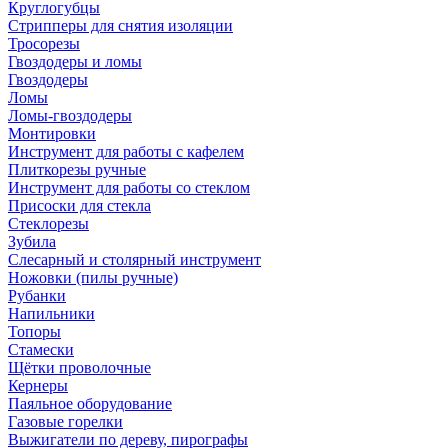
Круглогубцы
Стрипперы для снятия изоляции
Тросорезы
Гвоздодеры и ломы
Гвоздодеры
Ломы
Ломы-гвоздодеры
Монтировки
Инструмент для работы с кафелем
Плиткорезы ручные
Инструмент для работы со стеклом
Присоски для стекла
Стеклорезы
Зубила
Слесарный и столярный инструмент
Ножовки (пилы ручные)
Рубанки
Напильники
Топоры
Стамески
Щётки проволочные
Кернеры
Паяльное оборудование
Газовые горелки
Выжигатели по дереву, пирографы