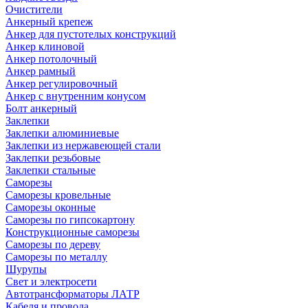
Очистители
Анкерный крепеж
Анкер для пустотелых конструкций
Анкер клиновой
Анкер потолочный
Анкер рамный
Анкер регулировочный
Анкер с внутренним конусом
Болт анкерный
Заклепки
Заклепки алюминиевые
Заклепки из нержавеющей стали
Заклепки резьбовые
Заклепки стальные
Саморезы
Саморезы кровельные
Саморезы оконные
Саморезы по гипсокартону
Конструкционные саморезы
Саморезы по дереву
Саморезы по металлу
Шурупы
Свет и электросети
Автотрансформаторы ЛАТР
Кабеля и провода