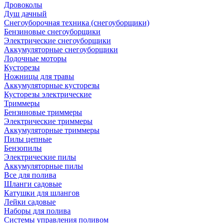
Дровоколы
Душ дачный
Снегоуборочная техника (снегоуборщики)
Бензиновые снегоуборщики
Электрические снегоуборщики
Аккумуляторные снегоуборщики
Лодочные моторы
Кусторезы
Ножницы для травы
Аккумуляторные кусторезы
Кусторезы электрические
Триммеры
Бензиновые триммеры
Электрические триммеры
Аккумуляторные триммеры
Пилы цепные
Бензопилы
Электрические пилы
Аккумуляторные пилы
Все для полива
Шланги садовые
Катушки для шлангов
Лейки садовые
Наборы для полива
Системы управления поливом