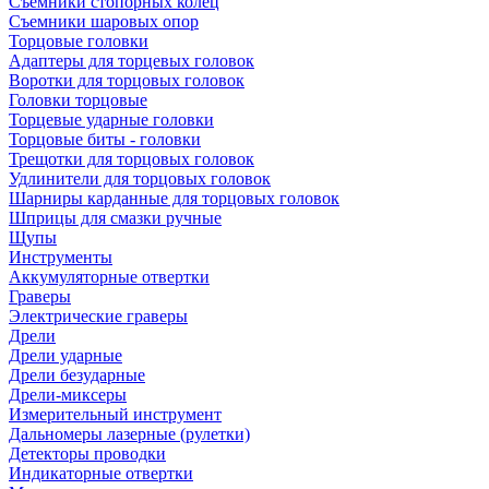
Съемники стопорных колец
Съемники шаровых опор
Торцовые головки
Адаптеры для торцевых головок
Воротки для торцовых головок
Головки торцовые
Торцевые ударные головки
Торцовые биты - головки
Трещотки для торцовых головок
Удлинители для торцовых головок
Шарниры карданные для торцовых головок
Шприцы для смазки ручные
Щупы
Инструменты
Аккумуляторные отвертки
Граверы
Электрические граверы
Дрели
Дрели ударные
Дрели безударные
Дрели-миксеры
Измерительный инструмент
Дальномеры лазерные (рулетки)
Детекторы проводки
Индикаторные отвертки