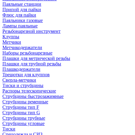
Паяльные станции
Припой для пайки
Флюс для пайки
Паяльники газовые
Лампы паяльные
Резьбонарезной инструмент
Клуппы
Метчики
Метчикодержатели
Наборы резьбонарезные
Плашки для метрической резьбы
Плашки для трубной резьбы
Плашкодержатели
Трещотки для клуппов
Сверла-метчики
Тиски и струбцины
Распоры телескопические
Струбцины быстрозажимные
Струбцины ременные
Струбцины тип F
Струбцины тип G
Струбцины трубные
Струбцины угловые
Тиски
Спецодежда и СИЗ