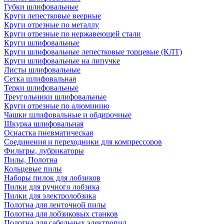
Губки шлифовальные
Круги лепестковые веерные
Круги отрезные по металлу
Круги отрезные по нержавеющей стали
Круги шлифовальные
Круги шлифовальные лепестковые торцевые (КЛТ)
Круги шлифовальные на липучке
Листы шлифовальные
Сетка шлифовальная
Терки шлифовальные
Треугольники шлифовальные
Круги отрезные по алюминию
Чашки шлифовальные и обдирочные
Шкурка шлифовальная
Оснастка пневматическая
Соединения и переходники для компрессоров
Фильтры, лубрикаторы
Пилы, Полотна
Кольцевые пилы
Наборы пилок для лобзиков
Пилки для ручного лобзика
Пилки для электролобзика
Полотна для ленточной пилы
Полотна для лобзиковых станков
Полотна для сабельных электропил