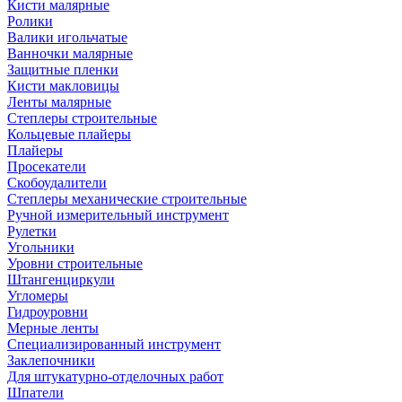
Кисти малярные
Ролики
Валики игольчатые
Ванночки малярные
Защитные пленки
Кисти макловицы
Ленты малярные
Степлеры строительные
Кольцевые плайеры
Плайеры
Просекатели
Скобоудалители
Степлеры механические строительные
Ручной измерительный инструмент
Рулетки
Угольники
Уровни строительные
Штангенциркули
Угломеры
Гидроуровни
Мерные ленты
Специализированный инструмент
Заклепочники
Для штукатурно-отделочных работ
Шпатели