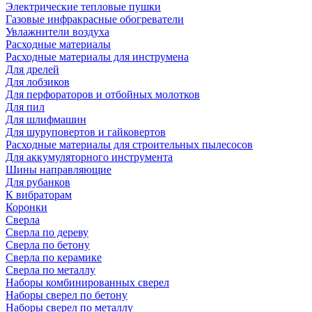
Электрические тепловые пушки
Газовые инфракрасные обогреватели
Увлажнители воздуха
Расходные материалы
Расходные материалы для инструмена
Для дрелей
Для лобзиков
Для перфораторов и отбойных молотков
Для пил
Для шлифмашин
Для шуруповертов и гайковертов
Расходные материалы для строительных пылесосов
Для аккумуляторного инструмента
Шины направляющие
Для рубанков
К вибраторам
Коронки
Сверла
Сверла по дереву
Сверла по бетону
Сверла по керамике
Сверла по металлу
Наборы комбинированных сверел
Наборы сверел по бетону
Наборы сверел по металлу