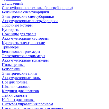
Душ дачный
Снегоуборочная техника (снегоуборщики)
Бензиновые снегоуборщики
Электрические снегоуборщики
Аккумуляторные снегоуборщики
Лодочные моторы
Кусторезы
Ножницы для травы
Аккумуляторные кусторезы
Кусторезы электрические
Триммеры
Бензиновые триммеры
Электрические триммеры
Аккумуляторные триммеры
Пилы цепные
Бензопилы
Электрические пилы
Аккумуляторные пилы
Все для полива
Шланги садовые
Катушки для шлангов
Лейки садовые
Наборы для полива
Системы управления поливом
Пистолеты распылители для полива