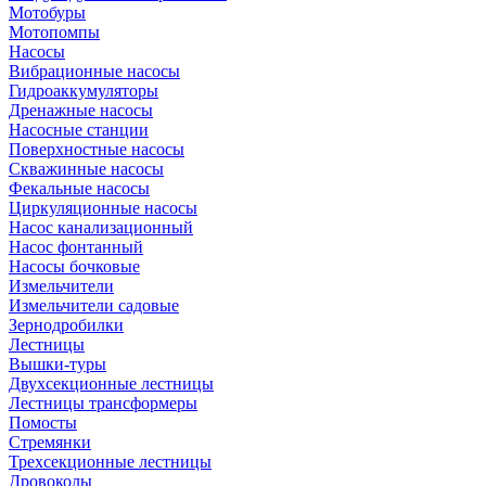
Мотобуры
Мотопомпы
Насосы
Вибрационные насосы
Гидроаккумуляторы
Дренажные насосы
Насосные станции
Поверхностные насосы
Скважинные насосы
Фекальные насосы
Циркуляционные насосы
Насос канализационный
Насос фонтанный
Насосы бочковые
Измельчители
Измельчители садовые
Зернодробилки
Лестницы
Вышки-туры
Двухсекционные лестницы
Лестницы трансформеры
Помосты
Стремянки
Трехсекционные лестницы
Дровоколы