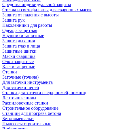
Средства индивидуальной защиты
Стекла и светофильтры для сварочных масок
Защита от падения с высоты
Защита рук
Наколенники для работы
Одежда защитная
Наушники защитные
Защита дыхания
Защита глаз и лица
Защитные щитки
Маски сварщика
Очки защитные
Каски защитные
Станки
Заточные (точила)
Для заточки инструмента
Для заточки цепей
Станки для заточки сверл, ножей, ножниц
Ленточные пилы
Распиловочные станки
Строительное оборудование
Станции для прогрева бетона
Бетономешалки
Пылесосы строительные
Виброплиты