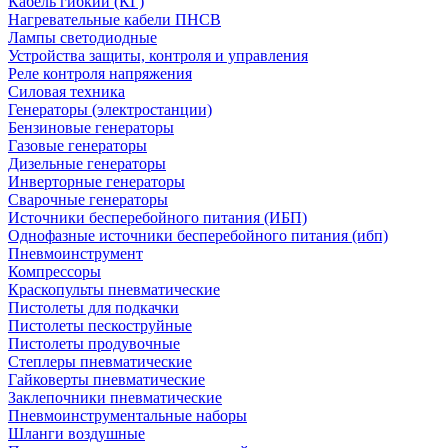
Кабель гибкий (КГ)
Нагревательные кабели ПНСВ
Лампы светодиодные
Устройства защиты, контроля и управления
Реле контроля напряжения
Силовая техника
Генераторы (электростанции)
Бензиновые генераторы
Газовые генераторы
Дизельные генераторы
Инверторные генераторы
Сварочные генераторы
Источники бесперебойного питания (ИБП)
Однофазные источники бесперебойного питания (ибп)
Пневмоинструмент
Компрессоры
Краскопульты пневматические
Пистолеты для подкачки
Пистолеты пескоструйные
Пистолеты продувочные
Степлеры пневматические
Гайковерты пневматические
Заклепочники пневматические
Пневмоинструментальные наборы
Шланги воздушные