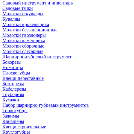
Садовый инструмент и инвентарь
Садовые тачки
Молотки и кувалды
Кувалды
Молотки кровельщика
Молотки безынерционные
Молотки гвоздодеры
Молотки каменщика
Молотки сборочные
Молотки слесарные
Шарнирно-губцевый инструмент
Бокорезы
Ножницы
Плоскогубцы
Клещи переставные
Болторезы
Кабелерезы
Труборезы
Кусачки
Набор шарнирно-губцевых инструментов
Тонкогубцы
Зажимы
Кримперы
Клещи строительные
Круглогубцы