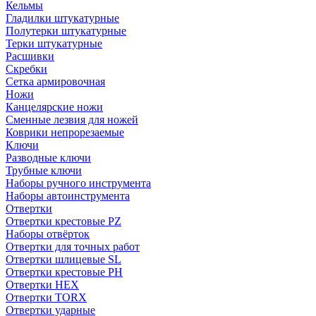
Кельмы
Гладилки штукатурные
Полутерки штукатурные
Терки штукатурные
Расшивки
Скребки
Сетка армировочная
Ножи
Канцелярские ножи
Сменные лезвия для ножей
Коврики непрорезаемые
Ключи
Разводные ключи
Трубные ключи
Наборы ручного инструмента
Наборы автоинструмента
Отвертки
Отвертки крестовые PZ
Наборы отвёрток
Отвертки для точных работ
Отвертки шлицевые SL
Отвертки крестовые PH
Отвертки HEX
Отвертки TORX
Отвертки ударные