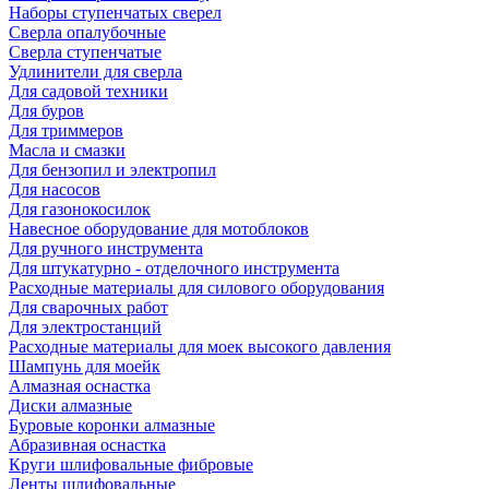
Наборы ступенчатых сверел
Сверла опалубочные
Сверла ступенчатые
Удлинители для сверла
Для садовой техники
Для буров
Для триммеров
Масла и смазки
Для бензопил и электропил
Для насосов
Для газонокосилок
Навесное оборудование для мотоблоков
Для ручного инструмента
Для штукатурно - отделочного инструмента
Расходные материалы для силового оборудования
Для сварочных работ
Для электростанций
Расходные материалы для моек высокого давления
Шампунь для моейк
Алмазная оснастка
Диски алмазные
Буровые коронки алмазные
Абразивная оснастка
Круги шлифовальные фибровые
Ленты шлифовальные