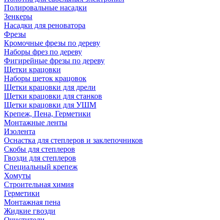
Полировальные насадки
Зенкеры
Насадки для реноватора
Фрезы
Кромочные фрезы по дереву
Наборы фрез по дереву
Фигирейные фрезы по дереву
Щетки крацовки
Наборы щеток крацовок
Щетки крацовки для дрели
Щетки крацовки для станков
Щетки крацовки для УШМ
Крепеж, Пена, Герметики
Монтажные ленты
Изолента
Оснастка для степлеров и заклепочников
Скобы для степлеров
Гвозди для степлеров
Специальный крепеж
Хомуты
Строительная химия
Герметики
Монтажная пена
Жидкие гвозди
Очистители