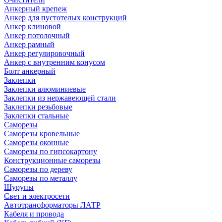
Анкерный крепеж
Анкер для пустотелых конструкций
Анкер клиновой
Анкер потолочный
Анкер рамный
Анкер регулировочный
Анкер с внутренним конусом
Болт анкерный
Заклепки
Заклепки алюминиевые
Заклепки из нержавеющей стали
Заклепки резьбовые
Заклепки стальные
Саморезы
Саморезы кровельные
Саморезы оконные
Саморезы по гипсокартону
Конструкционные саморезы
Саморезы по дереву
Саморезы по металлу
Шурупы
Свет и электросети
Автотрансформаторы ЛАТР
Кабеля и провода