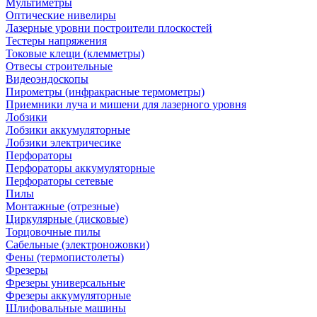
Мультиметры
Оптические нивелиры
Лазерные уровни построители плоскостей
Тестеры напряжения
Токовые клещи (клемметры)
Отвесы строительные
Видеоэндоскопы
Пирометры (инфракрасные термометры)
Приемники луча и мишени для лазерного уровня
Лобзики
Лобзики аккумуляторные
Лобзики электричесике
Перфораторы
Перфораторы аккумуляторные
Перфораторы сетевые
Пилы
Монтажные (отрезные)
Циркулярные (дисковые)
Торцовочные пилы
Сабельные (электроножовки)
Фены (термопистолеты)
Фрезеры
Фрезеры универсальные
Фрезеры аккумуляторные
Шлифовальные машины