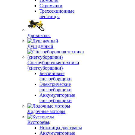
Помосты
Стремянки
Трехсекционные
лестницы
Дровоколы
Душ дачный
Снегоуборочная техника
(снегоуборщики)
Бензиновые
снегоуборщики
Электрические
снегоуборщики
Аккумуляторные
снегоуборщики
Лодочные моторы
Кусторезы
Ножницы для травы
Аккумуляторные