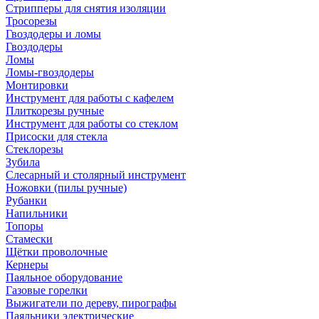
Стрипперы для снятия изоляции
Тросорезы
Гвоздодеры и ломы
Гвоздодеры
Ломы
Ломы-гвоздодеры
Монтировки
Инструмент для работы с кафелем
Плиткорезы ручные
Инструмент для работы со стеклом
Присоски для стекла
Стеклорезы
Зубила
Слесарный и столярный инструмент
Ножовки (пилы ручные)
Рубанки
Напильники
Топоры
Стамески
Щётки проволочные
Кернеры
Паяльное оборудование
Газовые горелки
Выжигатели по дереву, пирографы
Паяльники электрические