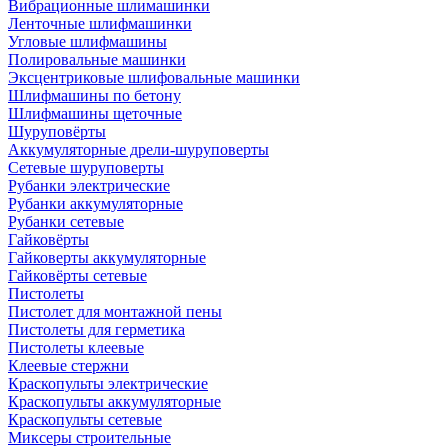
Вибрационные шлимашинки
Ленточные шлифмашинки
Угловые шлифмашины
Полировальные машинки
Эксцентриковые шлифовальные машинки
Шлифмашины по бетону
Шлифмашины щеточные
Шуруповёрты
Аккумуляторные дрели-шуруповерты
Сетевые шуруповерты
Рубанки электрические
Рубанки аккумуляторные
Рубанки сетевые
Гайковёрты
Гайковерты аккумуляторные
Гайковёрты сетевые
Пистолеты
Пистолет для монтажной пены
Пистолеты для герметика
Пистолеты клеевые
Клеевые стержни
Краскопульты электрические
Краскопульты аккумуляторные
Краскопульты сетевые
Миксеры строительные