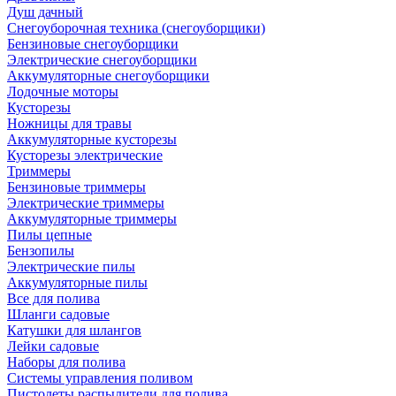
Душ дачный
Снегоуборочная техника (снегоуборщики)
Бензиновые снегоуборщики
Электрические снегоуборщики
Аккумуляторные снегоуборщики
Лодочные моторы
Кусторезы
Ножницы для травы
Аккумуляторные кусторезы
Кусторезы электрические
Триммеры
Бензиновые триммеры
Электрические триммеры
Аккумуляторные триммеры
Пилы цепные
Бензопилы
Электрические пилы
Аккумуляторные пилы
Все для полива
Шланги садовые
Катушки для шлангов
Лейки садовые
Наборы для полива
Системы управления поливом
Пистолеты распылители для полива