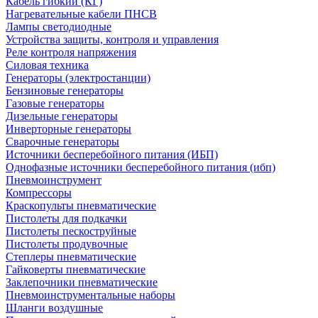
Кабель гибкий (КГ)
Нагревательные кабели ПНСВ
Лампы светодиодные
Устройства защиты, контроля и управления
Реле контроля напряжения
Силовая техника
Генераторы (электростанции)
Бензиновые генераторы
Газовые генераторы
Дизельные генераторы
Инверторные генераторы
Сварочные генераторы
Источники бесперебойного питания (ИБП)
Однофазные источники бесперебойного питания (ибп)
Пневмоинструмент
Компрессоры
Краскопульты пневматические
Пистолеты для подкачки
Пистолеты пескоструйные
Пистолеты продувочные
Степлеры пневматические
Гайковерты пневматические
Заклепочники пневматические
Пневмоинструментальные наборы
Шланги воздушные