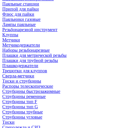
Паяльные станции
Припой для пайки
Флюс для пайки
Паяльники газовые
Лампы паяльные
Резьбонарезной инструмент
Клуппы
Метчики
Метчикодержатели
Наборы резьбонарезные
Плашки для метрической резьбы
Плашки для трубной резьбы
Плашкодержатели
Трещотки для клуппов
Сверла-метчики
Тиски и струбцины
Распоры телескопические
Струбцины быстрозажимные
Струбцины ременные
Струбцины тип F
Струбцины тип G
Струбцины трубные
Струбцины угловые
Тиски
Спецодежда и СИЗ