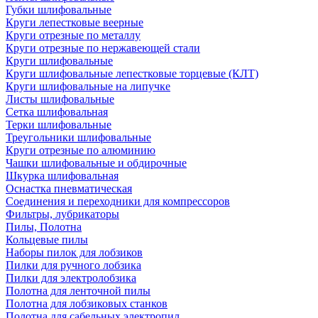
Губки шлифовальные
Круги лепестковые веерные
Круги отрезные по металлу
Круги отрезные по нержавеющей стали
Круги шлифовальные
Круги шлифовальные лепестковые торцевые (КЛТ)
Круги шлифовальные на липучке
Листы шлифовальные
Сетка шлифовальная
Терки шлифовальные
Треугольники шлифовальные
Круги отрезные по алюминию
Чашки шлифовальные и обдирочные
Шкурка шлифовальная
Оснастка пневматическая
Соединения и переходники для компрессоров
Фильтры, лубрикаторы
Пилы, Полотна
Кольцевые пилы
Наборы пилок для лобзиков
Пилки для ручного лобзика
Пилки для электролобзика
Полотна для ленточной пилы
Полотна для лобзиковых станков
Полотна для сабельных электропил