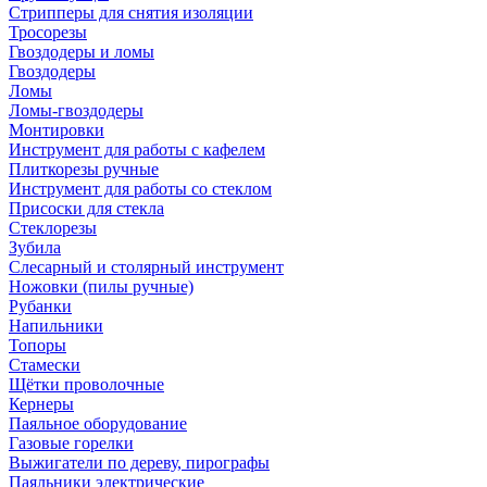
Стрипперы для снятия изоляции
Тросорезы
Гвоздодеры и ломы
Гвоздодеры
Ломы
Ломы-гвоздодеры
Монтировки
Инструмент для работы с кафелем
Плиткорезы ручные
Инструмент для работы со стеклом
Присоски для стекла
Стеклорезы
Зубила
Слесарный и столярный инструмент
Ножовки (пилы ручные)
Рубанки
Напильники
Топоры
Стамески
Щётки проволочные
Кернеры
Паяльное оборудование
Газовые горелки
Выжигатели по дереву, пирографы
Паяльники электрические