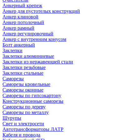
Анкерный крепеж
Анкер для пустотелых конструкций
Анкер клиновой
Анкер потолочный
Анкер рамный
Анкер регулировочный
Анкер с внутренним конусом
Болт анкерный
Заклепки
Заклепки алюминиевые
Заклепки из нержавеющей стали
Заклепки резьбовые
Заклепки стальные
Саморезы
Саморезы кровельные
Саморезы оконные
Саморезы по гипсокартону
Конструкционные саморезы
Саморезы по дереву
Саморезы по металлу
Шурупы
Свет и электросети
Автотрансформаторы ЛАТР
Кабеля и провода