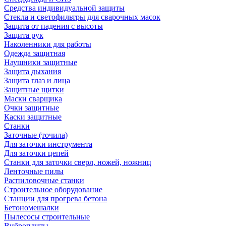
Средства индивидуальной защиты
Стекла и светофильтры для сварочных масок
Защита от падения с высоты
Защита рук
Наколенники для работы
Одежда защитная
Наушники защитные
Защита дыхания
Защита глаз и лица
Защитные щитки
Маски сварщика
Очки защитные
Каски защитные
Станки
Заточные (точила)
Для заточки инструмента
Для заточки цепей
Станки для заточки сверл, ножей, ножниц
Ленточные пилы
Распиловочные станки
Строительное оборудование
Станции для прогрева бетона
Бетономешалки
Пылесосы строительные
Виброплиты