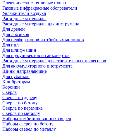
Электрические тепловые пушки
Газовые инфракрасные обогреватели
Увлажнители воздуха
Расходные материалы
Расходные материалы для инструмена
Для дрелей
Для лобзиков
Для перфораторов и отбойных молотков
Для пил
Для шлифмашин
Для шуруповертов и гайковертов
Расходные материалы для строительных пылесосов
Для аккумуляторного инструмента
Шины направляющие
Для рубанков
К вибраторам
Коронки
Сверла
Сверла по дереву
Сверла по бетону
Сверла по керамике
Сверла по металлу
Наборы комбинированных сверел
Наборы сверел по бетону
Наборы сверел по металлу