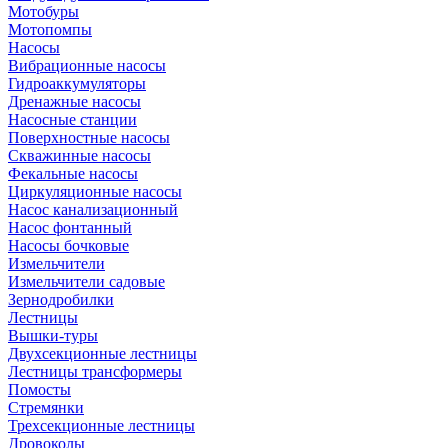
Мотобуры
Мотопомпы
Насосы
Вибрационные насосы
Гидроаккумуляторы
Дренажные насосы
Насосные станции
Поверхностные насосы
Скважинные насосы
Фекальные насосы
Циркуляционные насосы
Насос канализационный
Насос фонтанный
Насосы бочковые
Измельчители
Измельчители садовые
Зернодробилки
Лестницы
Вышки-туры
Двухсекционные лестницы
Лестницы трансформеры
Помосты
Стремянки
Трехсекционные лестницы
Дровоколы