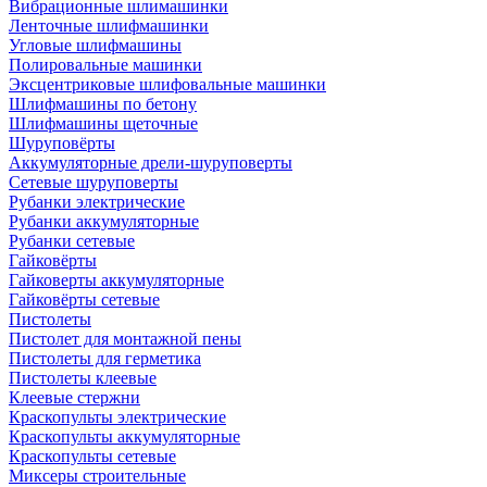
Вибрационные шлимашинки
Ленточные шлифмашинки
Угловые шлифмашины
Полировальные машинки
Эксцентриковые шлифовальные машинки
Шлифмашины по бетону
Шлифмашины щеточные
Шуруповёрты
Аккумуляторные дрели-шуруповерты
Сетевые шуруповерты
Рубанки электрические
Рубанки аккумуляторные
Рубанки сетевые
Гайковёрты
Гайковерты аккумуляторные
Гайковёрты сетевые
Пистолеты
Пистолет для монтажной пены
Пистолеты для герметика
Пистолеты клеевые
Клеевые стержни
Краскопульты электрические
Краскопульты аккумуляторные
Краскопульты сетевые
Миксеры строительные