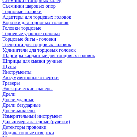
Съемники стопорных колец
Съемники шаровых опор
Торцовые головки
Адаптеры для торцевых головок
Воротки для торцовых головок
Головки торцовые
Торцевые ударные головки
Торцовые биты - головки
Трещотки для торцовых головок
Удлинители для торцовых головок
Шарниры карданные для торцовых головок
Шприцы для смазки ручные
Щупы
Инструменты
Аккумуляторные отвертки
Граверы
Электрические граверы
Дрели
Дрели ударные
Дрели безударные
Дрели-миксеры
Измерительный инструмент
Дальномеры лазерные (рулетки)
Детекторы проводки
Индикаторные отвертки