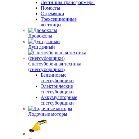
Лестницы трансформеры
Помосты
Стремянки
Трехсекционные
лестницы
Дровоколы
Душ дачный
Снегоуборочная техника
(снегоуборщики)
Бензиновые
снегоуборщики
Электрические
снегоуборщики
Аккумуляторные
снегоуборщики
Лодочные моторы