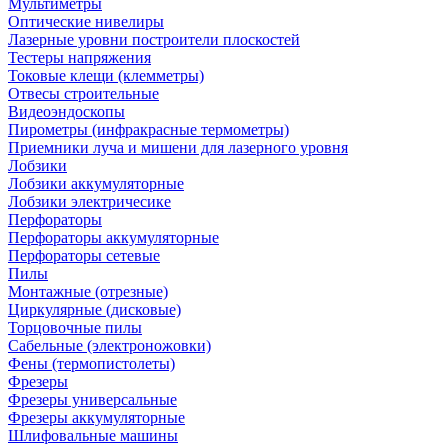
Мультиметры
Оптические нивелиры
Лазерные уровни построители плоскостей
Тестеры напряжения
Токовые клещи (клемметры)
Отвесы строительные
Видеоэндоскопы
Пирометры (инфракрасные термометры)
Приемники луча и мишени для лазерного уровня
Лобзики
Лобзики аккумуляторные
Лобзики электричесике
Перфораторы
Перфораторы аккумуляторные
Перфораторы сетевые
Пилы
Монтажные (отрезные)
Циркулярные (дисковые)
Торцовочные пилы
Сабельные (электроножовки)
Фены (термопистолеты)
Фрезеры
Фрезеры универсальные
Фрезеры аккумуляторные
Шлифовальные машины