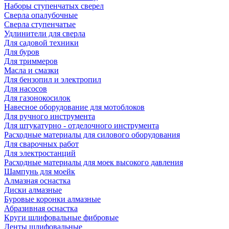
Наборы ступенчатых сверел
Сверла опалубочные
Сверла ступенчатые
Удлинители для сверла
Для садовой техники
Для буров
Для триммеров
Масла и смазки
Для бензопил и электропил
Для насосов
Для газонокосилок
Навесное оборудование для мотоблоков
Для ручного инструмента
Для штукатурно - отделочного инструмента
Расходные материалы для силового оборудования
Для сварочных работ
Для электростанций
Расходные материалы для моек высокого давления
Шампунь для моейк
Алмазная оснастка
Диски алмазные
Буровые коронки алмазные
Абразивная оснастка
Круги шлифовальные фибровые
Ленты шлифовальные