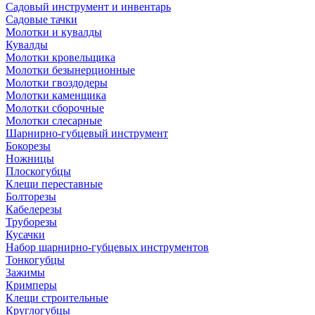
Садовый инструмент и инвентарь
Садовые тачки
Молотки и кувалды
Кувалды
Молотки кровельщика
Молотки безынерционные
Молотки гвоздодеры
Молотки каменщика
Молотки сборочные
Молотки слесарные
Шарнирно-губцевый инструмент
Бокорезы
Ножницы
Плоскогубцы
Клещи переставные
Болторезы
Кабелерезы
Труборезы
Кусачки
Набор шарнирно-губцевых инструментов
Тонкогубцы
Зажимы
Кримперы
Клещи строительные
Круглогубцы