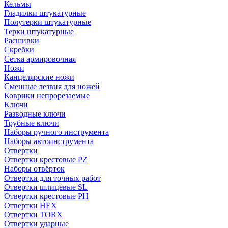
Кельмы
Гладилки штукатурные
Полутерки штукатурные
Терки штукатурные
Расшивки
Скребки
Сетка армировочная
Ножи
Канцелярские ножи
Сменные лезвия для ножей
Коврики непрорезаемые
Ключи
Разводные ключи
Трубные ключи
Наборы ручного инструмента
Наборы автоинструмента
Отвертки
Отвертки крестовые PZ
Наборы отвёрток
Отвертки для точных работ
Отвертки шлицевые SL
Отвертки крестовые PH
Отвертки HEX
Отвертки TORX
Отвертки ударные