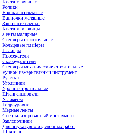
Кисти малярные
Ролики
Валики игольчатые
Ванночки малярные
Защитные пленки
Кисти макловицы
Ленты малярные
Степлеры строительные
Кольцевые плайеры
Плайеры
Просекатели
Скобоудалители
Степлеры механические строительные
Ручной измерительный инструмент
Рулетки
Угольники
Уровни строительные
Штангенциркули
Угломеры
Гидроуровни
Мерные ленты
Специализированный инструмент
Заклепочники
Для штукатурно-отделочных работ
Шпатели