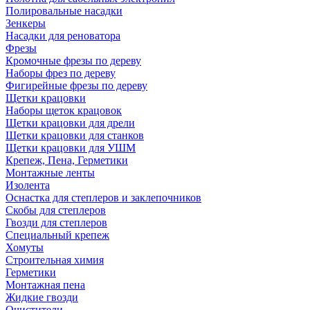
Полировальные насадки
Зенкеры
Насадки для реноватора
Фрезы
Кромочные фрезы по дереву
Наборы фрез по дереву
Фигирейные фрезы по дереву
Щетки крацовки
Наборы щеток крацовок
Щетки крацовки для дрели
Щетки крацовки для станков
Щетки крацовки для УШМ
Крепеж, Пена, Герметики
Монтажные ленты
Изолента
Оснастка для степлеров и заклепочников
Скобы для степлеров
Гвозди для степлеров
Специальный крепеж
Хомуты
Строительная химия
Герметики
Монтажная пена
Жидкие гвозди
Очистители