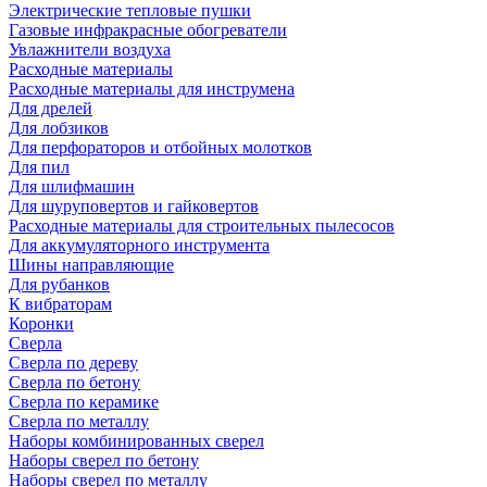
Электрические тепловые пушки
Газовые инфракрасные обогреватели
Увлажнители воздуха
Расходные материалы
Расходные материалы для инструмена
Для дрелей
Для лобзиков
Для перфораторов и отбойных молотков
Для пил
Для шлифмашин
Для шуруповертов и гайковертов
Расходные материалы для строительных пылесосов
Для аккумуляторного инструмента
Шины направляющие
Для рубанков
К вибраторам
Коронки
Сверла
Сверла по дереву
Сверла по бетону
Сверла по керамике
Сверла по металлу
Наборы комбинированных сверел
Наборы сверел по бетону
Наборы сверел по металлу