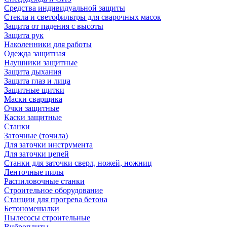
Средства индивидуальной защиты
Стекла и светофильтры для сварочных масок
Защита от падения с высоты
Защита рук
Наколенники для работы
Одежда защитная
Наушники защитные
Защита дыхания
Защита глаз и лица
Защитные щитки
Маски сварщика
Очки защитные
Каски защитные
Станки
Заточные (точила)
Для заточки инструмента
Для заточки цепей
Станки для заточки сверл, ножей, ножниц
Ленточные пилы
Распиловочные станки
Строительное оборудование
Станции для прогрева бетона
Бетономешалки
Пылесосы строительные
Виброплиты