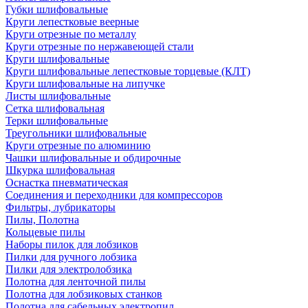
Губки шлифовальные
Круги лепестковые веерные
Круги отрезные по металлу
Круги отрезные по нержавеющей стали
Круги шлифовальные
Круги шлифовальные лепестковые торцевые (КЛТ)
Круги шлифовальные на липучке
Листы шлифовальные
Сетка шлифовальная
Терки шлифовальные
Треугольники шлифовальные
Круги отрезные по алюминию
Чашки шлифовальные и обдирочные
Шкурка шлифовальная
Оснастка пневматическая
Соединения и переходники для компрессоров
Фильтры, лубрикаторы
Пилы, Полотна
Кольцевые пилы
Наборы пилок для лобзиков
Пилки для ручного лобзика
Пилки для электролобзика
Полотна для ленточной пилы
Полотна для лобзиковых станков
Полотна для сабельных электропил