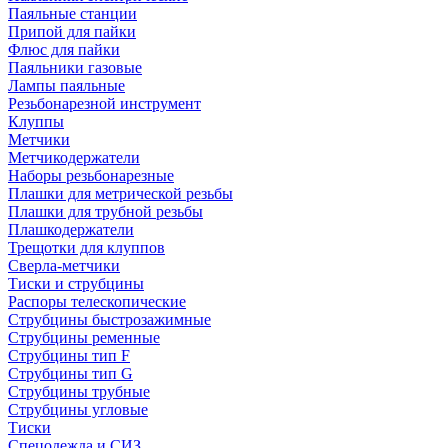
Паяльные станции
Припой для пайки
Флюс для пайки
Паяльники газовые
Лампы паяльные
Резьбонарезной инструмент
Клуппы
Метчики
Метчикодержатели
Наборы резьбонарезные
Плашки для метрической резьбы
Плашки для трубной резьбы
Плашкодержатели
Трещотки для клуппов
Сверла-метчики
Тиски и струбцины
Распоры телескопические
Струбцины быстрозажимные
Струбцины ременные
Струбцины тип F
Струбцины тип G
Струбцины трубные
Струбцины угловые
Тиски
Спецодежда и СИЗ