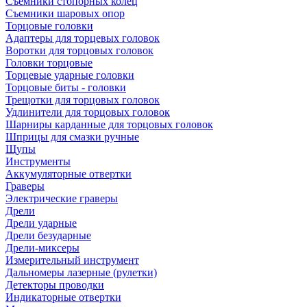
Съемники стопорных колец
Съемники шаровых опор
Торцовые головки
Адаптеры для торцевых головок
Воротки для торцовых головок
Головки торцовые
Торцевые ударные головки
Торцовые биты - головки
Трещотки для торцовых головок
Удлинители для торцовых головок
Шарниры карданные для торцовых головок
Шприцы для смазки ручные
Щупы
Инструменты
Аккумуляторные отвертки
Граверы
Электрические граверы
Дрели
Дрели ударные
Дрели безударные
Дрели-миксеры
Измерительный инструмент
Дальномеры лазерные (рулетки)
Детекторы проводки
Индикаторные отвертки