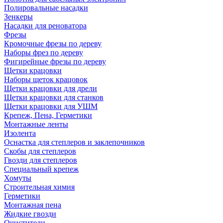
Полировальные насадки
Зенкеры
Насадки для реноватора
Фрезы
Кромочные фрезы по дереву
Наборы фрез по дереву
Фигирейные фрезы по дереву
Щетки крацовки
Наборы щеток крацовок
Щетки крацовки для дрели
Щетки крацовки для станков
Щетки крацовки для УШМ
Крепеж, Пена, Герметики
Монтажные ленты
Изолента
Оснастка для степлеров и заклепочников
Скобы для степлеров
Гвозди для степлеров
Специальный крепеж
Хомуты
Строительная химия
Герметики
Монтажная пена
Жидкие гвозди
Очистители