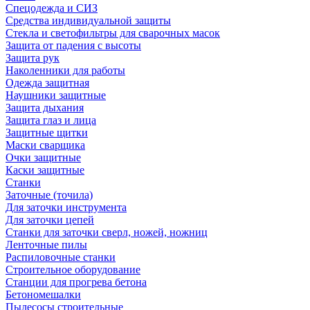
Спецодежда и СИЗ
Средства индивидуальной защиты
Стекла и светофильтры для сварочных масок
Защита от падения с высоты
Защита рук
Наколенники для работы
Одежда защитная
Наушники защитные
Защита дыхания
Защита глаз и лица
Защитные щитки
Маски сварщика
Очки защитные
Каски защитные
Станки
Заточные (точила)
Для заточки инструмента
Для заточки цепей
Станки для заточки сверл, ножей, ножниц
Ленточные пилы
Распиловочные станки
Строительное оборудование
Станции для прогрева бетона
Бетономешалки
Пылесосы строительные