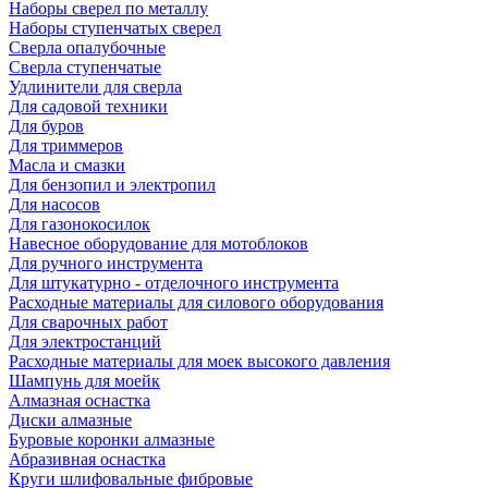
Наборы сверел по металлу
Наборы ступенчатых сверел
Сверла опалубочные
Сверла ступенчатые
Удлинители для сверла
Для садовой техники
Для буров
Для триммеров
Масла и смазки
Для бензопил и электропил
Для насосов
Для газонокосилок
Навесное оборудование для мотоблоков
Для ручного инструмента
Для штукатурно - отделочного инструмента
Расходные материалы для силового оборудования
Для сварочных работ
Для электростанций
Расходные материалы для моек высокого давления
Шампунь для моейк
Алмазная оснастка
Диски алмазные
Буровые коронки алмазные
Абразивная оснастка
Круги шлифовальные фибровые