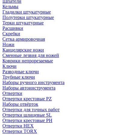
Шпатели
Кельмы
Гладилки штукатурные
Полутерки штукатурные
Терки штукатурные
Расшивки
Скребки
Сетка армировочная
Ножи
Канцелярские ножи
Сменные лезвия для ножей
Коврики непрорезаемые
Ключи
Разводные ключи
Трубные ключи
Наборы ручного инструмента
Наборы автоинструмента
Отвертки
Отвертки крестовые PZ
Наборы отвёрток
Отвертки для точных работ
Отвертки шлицевые SL
Отвертки крестовые PH
Отвертки HEX
Отвертки TORX