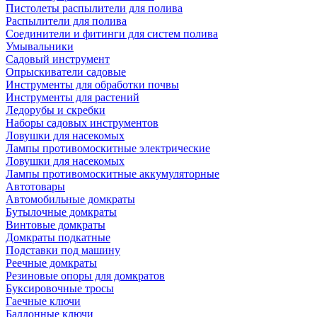
Пистолеты распылители для полива
Распылители для полива
Соединители и фитинги для систем полива
Умывальники
Садовый инструмент
Опрыскиватели садовые
Инструменты для обработки почвы
Инструменты для растений
Ледорубы и скребки
Наборы садовых инструментов
Ловушки для насекомых
Лампы противомоскитные электрические
Ловушки для насекомых
Лампы противомоскитные аккумуляторные
Автотовары
Автомобильные домкраты
Бутылочные домкраты
Винтовые домкраты
Домкраты подкатные
Подставки под машину
Реечные домкраты
Резиновые опоры для домкратов
Буксировочные тросы
Гаечные ключи
Баллонные ключи