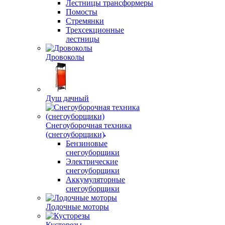
Лестницы трансформеры
Помосты
Стремянки
Трехсекционные
лестницы
Дровоколы
Душ дачный
Снегоуборочная техника
(снегоуборщики)
Бензиновые
снегоуборщики
Электрические
снегоуборщики
Аккумуляторные
снегоуборщики
Лодочные моторы
Кусторезы