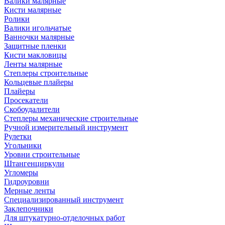
Валики малярные
Кисти малярные
Ролики
Валики игольчатые
Ванночки малярные
Защитные пленки
Кисти макловицы
Ленты малярные
Степлеры строительные
Кольцевые плайеры
Плайеры
Просекатели
Скобоудалители
Степлеры механические строительные
Ручной измерительный инструмент
Рулетки
Угольники
Уровни строительные
Штангенциркули
Угломеры
Гидроуровни
Мерные ленты
Специализированный инструмент
Заклепочники
Для штукатурно-отделочных работ