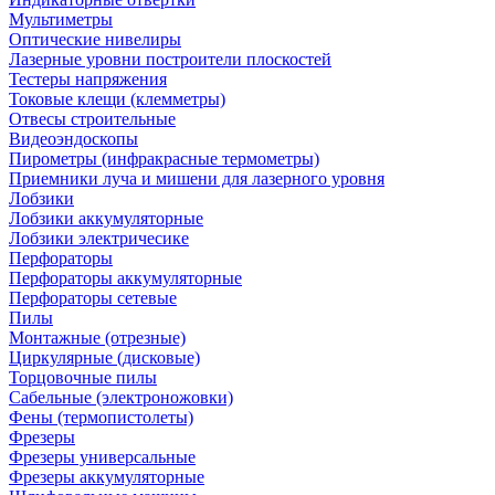
Мультиметры
Оптические нивелиры
Лазерные уровни построители плоскостей
Тестеры напряжения
Токовые клещи (клемметры)
Отвесы строительные
Видеоэндоскопы
Пирометры (инфракрасные термометры)
Приемники луча и мишени для лазерного уровня
Лобзики
Лобзики аккумуляторные
Лобзики электричесике
Перфораторы
Перфораторы аккумуляторные
Перфораторы сетевые
Пилы
Монтажные (отрезные)
Циркулярные (дисковые)
Торцовочные пилы
Сабельные (электроножовки)
Фены (термопистолеты)
Фрезеры
Фрезеры универсальные
Фрезеры аккумуляторные