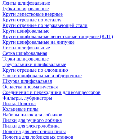
Ленты шлифовальные
Губки шлифовальные
Круги лепестковые веерные
Круги отрезные по металлу
Круги отрезные по нержавеющей стали
Круги шлифовальные
Круги шлифовальные лепестковые торцевые (КЛТ)
Круги шлифовальные на липучке
Листы шлифовальные
Сетка шлифовальная
Терки шлифовальные
Треугольники шлифовальные
Круги отрезные по алюминию
Чашки шлифовальные и обдирочные
Шкурка шлифовальная
Оснастка пневматическая
Соединения и переходники для компрессоров
Фильтры, лубрикаторы
Пилы, Полотна
Кольцевые пилы
Наборы пилок для лобзиков
Пилки для ручного лобзика
Пилки для электролобзика
Полотна для ленточной пилы
Полотна для лобзиковых станков