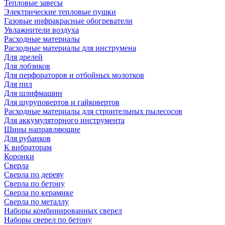
Тепловые завесы
Электрические тепловые пушки
Газовые инфракрасные обогреватели
Увлажнители воздуха
Расходные материалы
Расходные материалы для инструмена
Для дрелей
Для лобзиков
Для перфораторов и отбойных молотков
Для пил
Для шлифмашин
Для шуруповертов и гайковертов
Расходные материалы для строительных пылесосов
Для аккумуляторного инструмента
Шины направляющие
Для рубанков
К вибраторам
Коронки
Сверла
Сверла по дереву
Сверла по бетону
Сверла по керамике
Сверла по металлу
Наборы комбинированных сверел
Наборы сверел по бетону