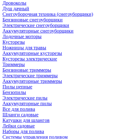
Дровоколы
Душ дачный
Снегоуборочная техника (снегоуборщики)
Бензиновые снегоуборщики
Электрические снегоуборщики
Аккумуляторные снегоуборщики
Лодочные моторы
Кусторезы
Ножницы для травы
Аккумуляторные кусторезы
Кусторезы электрические
Триммеры
Бензиновые триммеры
Электрические триммеры
Аккумуляторные триммеры
Пилы цепные
Бензопилы
Электрические пилы
Аккумуляторные пилы
Все для полива
Шланги садовые
Катушки для шлангов
Лейки садовые
Наборы для полива
Системы управления поливом