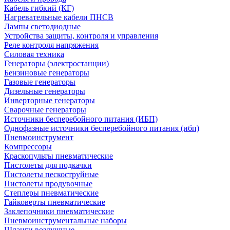
Кабель гибкий (КГ)
Нагревательные кабели ПНСВ
Лампы светодиодные
Устройства защиты, контроля и управления
Реле контроля напряжения
Силовая техника
Генераторы (электростанции)
Бензиновые генераторы
Газовые генераторы
Дизельные генераторы
Инверторные генераторы
Сварочные генераторы
Источники бесперебойного питания (ИБП)
Однофазные источники бесперебойного питания (ибп)
Пневмоинструмент
Компрессоры
Краскопульты пневматические
Пистолеты для подкачки
Пистолеты пескоструйные
Пистолеты продувочные
Степлеры пневматические
Гайковерты пневматические
Заклепочники пневматические
Пневмоинструментальные наборы
Шланги воздушные