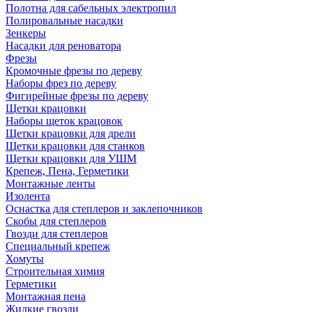
Полотна для сабельных электропил
Полировальные насадки
Зенкеры
Насадки для реноватора
Фрезы
Кромочные фрезы по дереву
Наборы фрез по дереву
Фигирейные фрезы по дереву
Щетки крацовки
Наборы щеток крацовок
Щетки крацовки для дрели
Щетки крацовки для станков
Щетки крацовки для УШМ
Крепеж, Пена, Герметики
Монтажные ленты
Изолента
Оснастка для степлеров и заклепочников
Скобы для степлеров
Гвозди для степлеров
Специальный крепеж
Хомуты
Строительная химия
Герметики
Монтажная пена
Жидкие гвозди