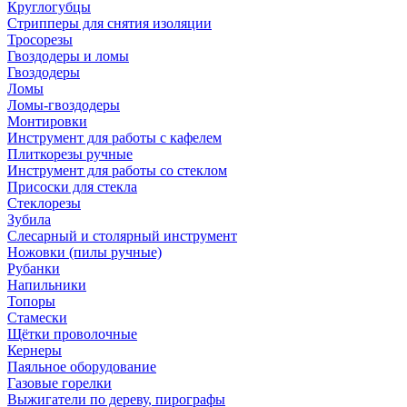
Круглогубцы
Стрипперы для снятия изоляции
Тросорезы
Гвоздодеры и ломы
Гвоздодеры
Ломы
Ломы-гвоздодеры
Монтировки
Инструмент для работы с кафелем
Плиткорезы ручные
Инструмент для работы со стеклом
Присоски для стекла
Стеклорезы
Зубила
Слесарный и столярный инструмент
Ножовки (пилы ручные)
Рубанки
Напильники
Топоры
Стамески
Щётки проволочные
Кернеры
Паяльное оборудование
Газовые горелки
Выжигатели по дереву, пирографы