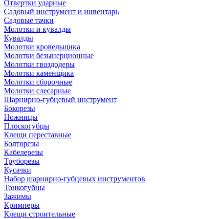
Отвертки ударные
Садовый инструмент и инвентарь
Садовые тачки
Молотки и кувалды
Кувалды
Молотки кровельщика
Молотки безынерционные
Молотки гвоздодеры
Молотки каменщика
Молотки сборочные
Молотки слесарные
Шарнирно-губцевый инструмент
Бокорезы
Ножницы
Плоскогубцы
Клещи переставные
Болторезы
Кабелерезы
Труборезы
Кусачки
Набор шарнирно-губцевых инструментов
Тонкогубцы
Зажимы
Кримперы
Клещи строительные