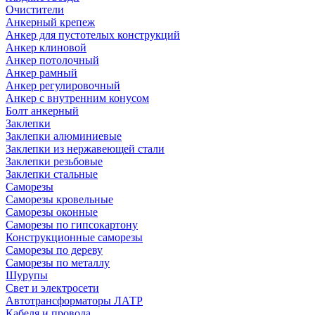
Очистители
Анкерный крепеж
Анкер для пустотелых конструкций
Анкер клиновой
Анкер потолочный
Анкер рамный
Анкер регулировочный
Анкер с внутренним конусом
Болт анкерный
Заклепки
Заклепки алюминиевые
Заклепки из нержавеющей стали
Заклепки резьбовые
Заклепки стальные
Саморезы
Саморезы кровельные
Саморезы оконные
Саморезы по гипсокартону
Конструкционные саморезы
Саморезы по дереву
Саморезы по металлу
Шурупы
Свет и электросети
Автотрансформаторы ЛАТР
Кабеля и провода