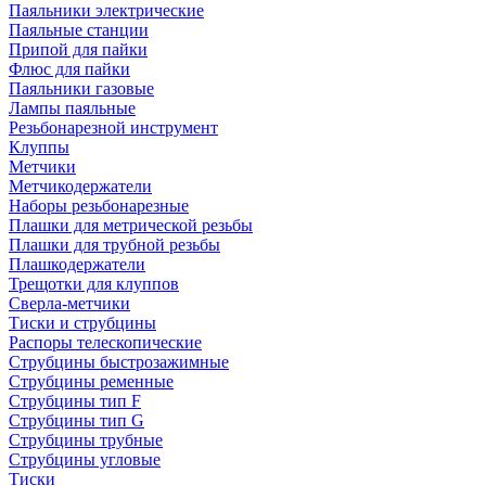
Паяльники электрические
Паяльные станции
Припой для пайки
Флюс для пайки
Паяльники газовые
Лампы паяльные
Резьбонарезной инструмент
Клуппы
Метчики
Метчикодержатели
Наборы резьбонарезные
Плашки для метрической резьбы
Плашки для трубной резьбы
Плашкодержатели
Трещотки для клуппов
Сверла-метчики
Тиски и струбцины
Распоры телескопические
Струбцины быстрозажимные
Струбцины ременные
Струбцины тип F
Струбцины тип G
Струбцины трубные
Струбцины угловые
Тиски