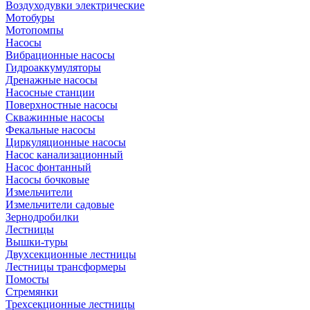
Воздуходувки электрические
Мотобуры
Мотопомпы
Насосы
Вибрационные насосы
Гидроаккумуляторы
Дренажные насосы
Насосные станции
Поверхностные насосы
Скважинные насосы
Фекальные насосы
Циркуляционные насосы
Насос канализационный
Насос фонтанный
Насосы бочковые
Измельчители
Измельчители садовые
Зернодробилки
Лестницы
Вышки-туры
Двухсекционные лестницы
Лестницы трансформеры
Помосты
Стремянки
Трехсекционные лестницы