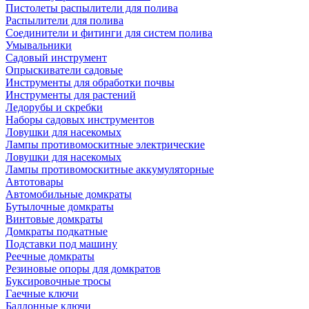
Пистолеты распылители для полива
Распылители для полива
Соединители и фитинги для систем полива
Умывальники
Садовый инструмент
Опрыскиватели садовые
Инструменты для обработки почвы
Инструменты для растений
Ледорубы и скребки
Наборы садовых инструментов
Ловушки для насекомых
Лампы противомоскитные электрические
Ловушки для насекомых
Лампы противомоскитные аккумуляторные
Автотовары
Автомобильные домкраты
Бутылочные домкраты
Винтовые домкраты
Домкраты подкатные
Подставки под машину
Реечные домкраты
Резиновые опоры для домкратов
Буксировочные тросы
Гаечные ключи
Баллонные ключи