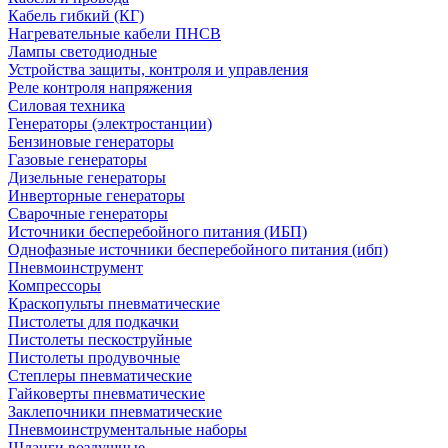
Кабель гибкий (КГ)
Нагревательные кабели ПНСВ
Лампы светодиодные
Устройства защиты, контроля и управления
Реле контроля напряжения
Силовая техника
Генераторы (электростанции)
Бензиновые генераторы
Газовые генераторы
Дизельные генераторы
Инверторные генераторы
Сварочные генераторы
Источники бесперебойного питания (ИБП)
Однофазные источники бесперебойного питания (ибп)
Пневмоинструмент
Компрессоры
Краскопульты пневматические
Пистолеты для подкачки
Пистолеты пескоструйные
Пистолеты продувочные
Степлеры пневматические
Гайковерты пневматические
Заклепочники пневматические
Пневмоинструментальные наборы
Шланги воздушные