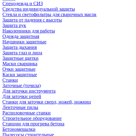
Спецодежда и СИЗ
Средства индивидуальной защиты
Стекла и светофильтры для сварочных масок
Защита от падения с высоты
Защита рук
Наколенники для работы
Одежда защитная
Наушники защитные
Защита дыхания
Защита глаз и лица
Защитные щитки
Маски сварщика
Очки защитные
Каски защитные
Станки
Заточные (точила)
Для заточки инструмента
Для заточки цепей
Станки для заточки сверл, ножей, ножниц
Ленточные пилы
Распиловочные станки
Строительное оборудование
Станции для прогрева бетона
Бетономешалки
Пылесосы строительные