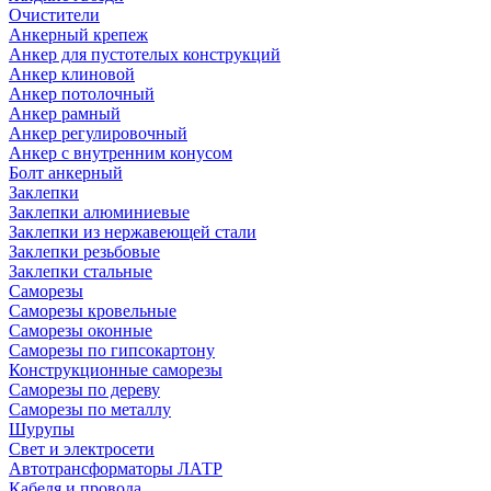
Очистители
Анкерный крепеж
Анкер для пустотелых конструкций
Анкер клиновой
Анкер потолочный
Анкер рамный
Анкер регулировочный
Анкер с внутренним конусом
Болт анкерный
Заклепки
Заклепки алюминиевые
Заклепки из нержавеющей стали
Заклепки резьбовые
Заклепки стальные
Саморезы
Саморезы кровельные
Саморезы оконные
Саморезы по гипсокартону
Конструкционные саморезы
Саморезы по дереву
Саморезы по металлу
Шурупы
Свет и электросети
Автотрансформаторы ЛАТР
Кабеля и провода