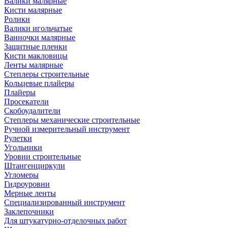
Валики малярные
Кисти малярные
Ролики
Валики игольчатые
Ванночки малярные
Защитные пленки
Кисти макловицы
Ленты малярные
Степлеры строительные
Кольцевые плайеры
Плайеры
Просекатели
Скобоудалители
Степлеры механические строительные
Ручной измерительный инструмент
Рулетки
Угольники
Уровни строительные
Штангенциркули
Угломеры
Гидроуровни
Мерные ленты
Специализированный инструмент
Заклепочники
Для штукатурно-отделочных работ