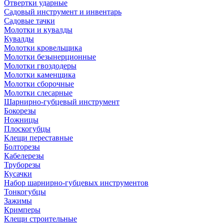
Отвертки ударные
Садовый инструмент и инвентарь
Садовые тачки
Молотки и кувалды
Кувалды
Молотки кровельщика
Молотки безынерционные
Молотки гвоздодеры
Молотки каменщика
Молотки сборочные
Молотки слесарные
Шарнирно-губцевый инструмент
Бокорезы
Ножницы
Плоскогубцы
Клещи переставные
Болторезы
Кабелерезы
Труборезы
Кусачки
Набор шарнирно-губцевых инструментов
Тонкогубцы
Зажимы
Кримперы
Клещи строительные