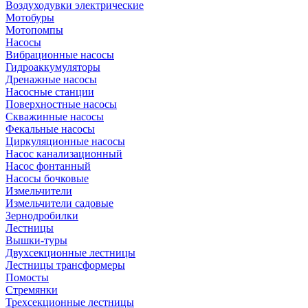
Воздуходувки электрические
Мотобуры
Мотопомпы
Насосы
Вибрационные насосы
Гидроаккумуляторы
Дренажные насосы
Насосные станции
Поверхностные насосы
Скважинные насосы
Фекальные насосы
Циркуляционные насосы
Насос канализационный
Насос фонтанный
Насосы бочковые
Измельчители
Измельчители садовые
Зернодробилки
Лестницы
Вышки-туры
Двухсекционные лестницы
Лестницы трансформеры
Помосты
Стремянки
Трехсекционные лестницы