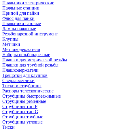
Паяльники электрические
Паяльные станции
Припой для пайки
Флюс для пайки
Паяльники газовые
Лампы паяльные
Резьбонарезной инструмент
Клуппы
Метчики
Метчикодержатели
Наборы резьбонарезные
Плашки для метрической резьбы
Плашки для трубной резьбы
Плашкодержатели
Трещотки для клуппов
Сверла-метчики
Тиски и струбцины
Распоры телескопические
Струбцины быстрозажимные
Струбцины ременные
Струбцины тип F
Струбцины тип G
Струбцины трубные
Струбцины угловые
Тиски