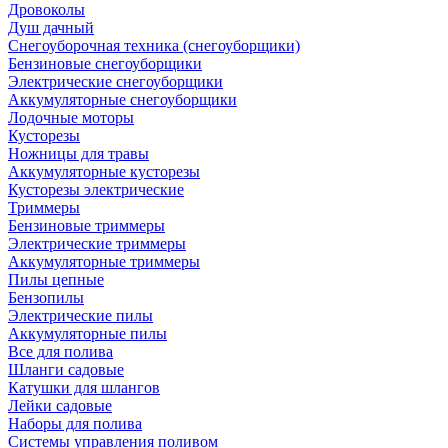
Дровоколы
Душ дачный
Снегоуборочная техника (снегоуборщики)
Бензиновые снегоуборщики
Электрические снегоуборщики
Аккумуляторные снегоуборщики
Лодочные моторы
Кусторезы
Ножницы для травы
Аккумуляторные кусторезы
Кусторезы электрические
Триммеры
Бензиновые триммеры
Электрические триммеры
Аккумуляторные триммеры
Пилы цепные
Бензопилы
Электрические пилы
Аккумуляторные пилы
Все для полива
Шланги садовые
Катушки для шлангов
Лейки садовые
Наборы для полива
Системы управления поливом