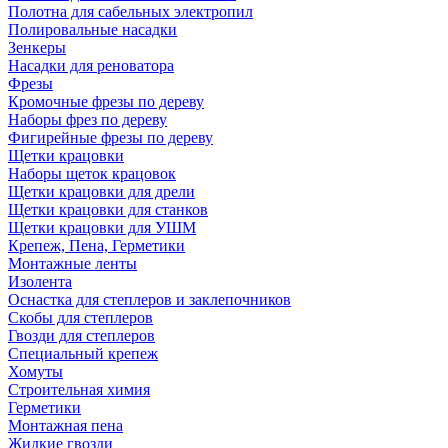
Полотна для сабельных электропил
Полировальные насадки
Зенкеры
Насадки для реноватора
Фрезы
Кромочные фрезы по дереву
Наборы фрез по дереву
Фигирейные фрезы по дереву
Щетки крацовки
Наборы щеток крацовок
Щетки крацовки для дрели
Щетки крацовки для станков
Щетки крацовки для УШМ
Крепеж, Пена, Герметики
Монтажные ленты
Изолента
Оснастка для степлеров и заклепочников
Скобы для степлеров
Гвозди для степлеров
Специальный крепеж
Хомуты
Строительная химия
Герметики
Монтажная пена
Жидкие гвозди