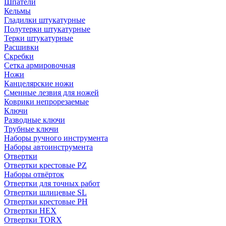
Шпатели
Кельмы
Гладилки штукатурные
Полутерки штукатурные
Терки штукатурные
Расшивки
Скребки
Сетка армировочная
Ножи
Канцелярские ножи
Сменные лезвия для ножей
Коврики непрорезаемые
Ключи
Разводные ключи
Трубные ключи
Наборы ручного инструмента
Наборы автоинструмента
Отвертки
Отвертки крестовые PZ
Наборы отвёрток
Отвертки для точных работ
Отвертки шлицевые SL
Отвертки крестовые PH
Отвертки HEX
Отвертки TORX