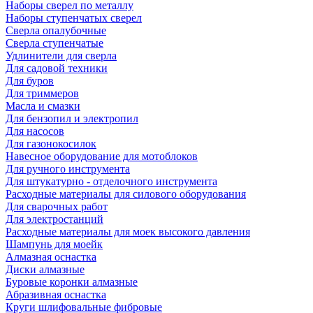
Наборы сверел по металлу
Наборы ступенчатых сверел
Сверла опалубочные
Сверла ступенчатые
Удлинители для сверла
Для садовой техники
Для буров
Для триммеров
Масла и смазки
Для бензопил и электропил
Для насосов
Для газонокосилок
Навесное оборудование для мотоблоков
Для ручного инструмента
Для штукатурно - отделочного инструмента
Расходные материалы для силового оборудования
Для сварочных работ
Для электростанций
Расходные материалы для моек высокого давления
Шампунь для моейк
Алмазная оснастка
Диски алмазные
Буровые коронки алмазные
Абразивная оснастка
Круги шлифовальные фибровые