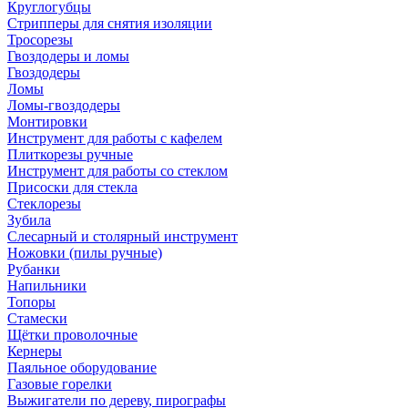
Круглогубцы
Стрипперы для снятия изоляции
Тросорезы
Гвоздодеры и ломы
Гвоздодеры
Ломы
Ломы-гвоздодеры
Монтировки
Инструмент для работы с кафелем
Плиткорезы ручные
Инструмент для работы со стеклом
Присоски для стекла
Стеклорезы
Зубила
Слесарный и столярный инструмент
Ножовки (пилы ручные)
Рубанки
Напильники
Топоры
Стамески
Щётки проволочные
Кернеры
Паяльное оборудование
Газовые горелки
Выжигатели по дереву, пирографы