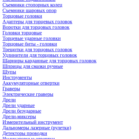
Съемники стопорных колец
Съемники шаровых опор
Торцовые головки
Адаптеры для торцевых головок
Воротки для торцовых головок
Головки торцовые
Торцевые ударные головки
Торцовые биты - головки
Трещотки для торцовых головок
Удлинители для торцовых головок
Шарниры карданные для торцовых головок
Шприцы для смазки ручные
Щупы
Инструменты
Аккумуляторные отвертки
Граверы
Электрические граверы
Дрели
Дрели ударные
Дрели безударные
Дрели-миксеры
Измерительный инструмент
Дальномеры лазерные (рулетки)
Детекторы проводки
Индикаторные отвертки