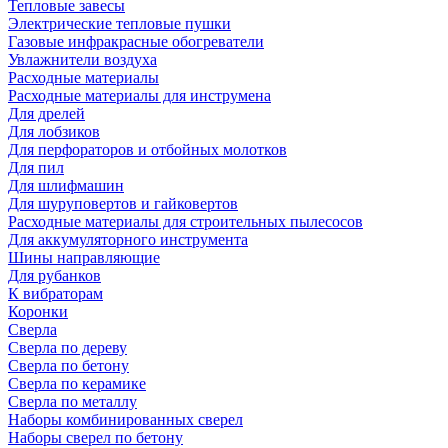
Тепловые завесы
Электрические тепловые пушки
Газовые инфракрасные обогреватели
Увлажнители воздуха
Расходные материалы
Расходные материалы для инструмена
Для дрелей
Для лобзиков
Для перфораторов и отбойных молотков
Для пил
Для шлифмашин
Для шуруповертов и гайковертов
Расходные материалы для строительных пылесосов
Для аккумуляторного инструмента
Шины направляющие
Для рубанков
К вибраторам
Коронки
Сверла
Сверла по дереву
Сверла по бетону
Сверла по керамике
Сверла по металлу
Наборы комбинированных сверел
Наборы сверел по бетону