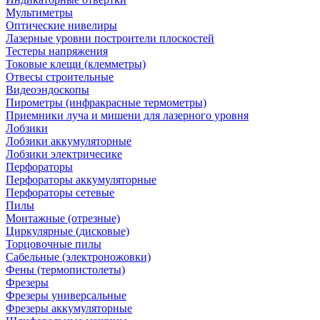
Мультиметры
Оптические нивелиры
Лазерные уровни построители плоскостей
Тестеры напряжения
Токовые клещи (клемметры)
Отвесы строительные
Видеоэндоскопы
Пирометры (инфракрасные термометры)
Приемники луча и мишени для лазерного уровня
Лобзики
Лобзики аккумуляторные
Лобзики электричесике
Перфораторы
Перфораторы аккумуляторные
Перфораторы сетевые
Пилы
Монтажные (отрезные)
Циркулярные (дисковые)
Торцовочные пилы
Сабельные (электроножовки)
Фены (термопистолеты)
Фрезеры
Фрезеры универсальные
Фрезеры аккумуляторные