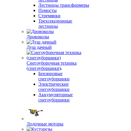
Лестницы трансформеры
Помосты
Стремянки
Трехсекционные
лестницы
Дровоколы
Душ дачный
Снегоуборочная техника
(снегоуборщики)
Бензиновые
снегоуборщики
Электрические
снегоуборщики
Аккумуляторные
снегоуборщики
Лодочные моторы