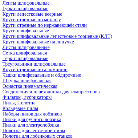
Ленты шлифовальные
Губки шлифовальные
Круги лепестковые веерные
Круги отрезные по металлу
Круги отрезные по нержавеющей стали
Круги шлифовальные
Круги шлифовальные лепестковые торцевые (КЛТ)
Круги шлифовальные на липучке
Листы шлифовальные
Сетка шлифовальная
Терки шлифовальные
Треугольники шлифовальные
Круги отрезные по алюминию
Чашки шлифовальные и обдирочные
Шкурка шлифовальная
Оснастка пневматическая
Соединения и переходники для компрессоров
Фильтры, лубрикаторы
Пилы, Полотна
Кольцевые пилы
Наборы пилок для лобзиков
Пилки для ручного лобзика
Пилки для электролобзика
Полотна для ленточной пилы
Полотна для лобзиковых станков