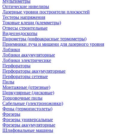
Мультиметры
Оптические нивелиры
Лазерные уровни построители плоскостей
Тестеры напряжения
Токовые клещи (клемметры)
Отвесы строительные
Видеоэндоскопы
Пирометры (инфракрасные термометры)
Приемники луча и мишени для лазерного уровня
Лобзики
Лобзики аккумуляторные
Лобзики электричесике
Перфораторы
Перфораторы аккумуляторные
Перфораторы сетевые
Пилы
Монтажные (отрезные)
Циркулярные (дисковые)
Торцовочные пилы
Сабельные (электроножовки)
Фены (термопистолеты)
Фрезеры
Фрезеры универсальные
Фрезеры аккумуляторные
Шлифовальные машины