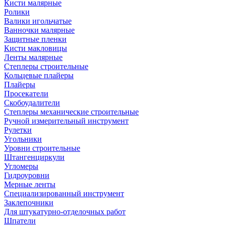
Кисти малярные
Ролики
Валики игольчатые
Ванночки малярные
Защитные пленки
Кисти макловицы
Ленты малярные
Степлеры строительные
Кольцевые плайеры
Плайеры
Просекатели
Скобоудалители
Степлеры механические строительные
Ручной измерительный инструмент
Рулетки
Угольники
Уровни строительные
Штангенциркули
Угломеры
Гидроуровни
Мерные ленты
Специализированный инструмент
Заклепочники
Для штукатурно-отделочных работ
Шпатели