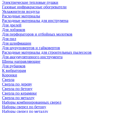
Электрические тепловые пушки
Газовые инфракрасные обогреватели
Увлажнители воздуха
Расходные материалы
Расходные материалы для инструмена
Для дрелей
Для лобзиков
Для перфораторов и отбойных молотков
Для пил
Для шлифмашин
Для шуруповертов и гайковертов
Расходные материалы для строительных пылесосов
Для аккумуляторного инструмента
Шины направляющие
Для рубанков
К вибраторам
Коронки
Сверла
Сверла по дереву
Сверла по бетону
Сверла по керамике
Сверла по металлу
Наборы комбинированных сверел
Наборы сверел по бетону
Наборы сверел по металлу