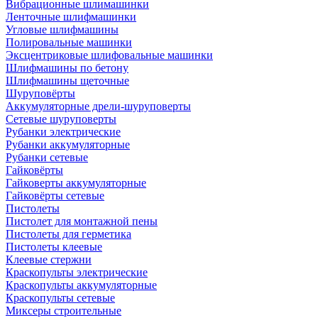
Вибрационные шлимашинки
Ленточные шлифмашинки
Угловые шлифмашины
Полировальные машинки
Эксцентриковые шлифовальные машинки
Шлифмашины по бетону
Шлифмашины щеточные
Шуруповёрты
Аккумуляторные дрели-шуруповерты
Сетевые шуруповерты
Рубанки электрические
Рубанки аккумуляторные
Рубанки сетевые
Гайковёрты
Гайковерты аккумуляторные
Гайковёрты сетевые
Пистолеты
Пистолет для монтажной пены
Пистолеты для герметика
Пистолеты клеевые
Клеевые стержни
Краскопульты электрические
Краскопульты аккумуляторные
Краскопульты сетевые
Миксеры строительные