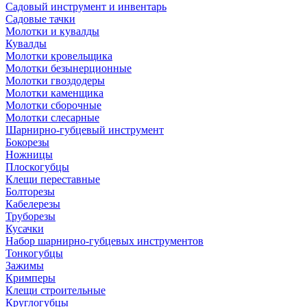
Садовый инструмент и инвентарь
Садовые тачки
Молотки и кувалды
Кувалды
Молотки кровельщика
Молотки безынерционные
Молотки гвоздодеры
Молотки каменщика
Молотки сборочные
Молотки слесарные
Шарнирно-губцевый инструмент
Бокорезы
Ножницы
Плоскогубцы
Клещи переставные
Болторезы
Кабелерезы
Труборезы
Кусачки
Набор шарнирно-губцевых инструментов
Тонкогубцы
Зажимы
Кримперы
Клещи строительные
Круглогубцы