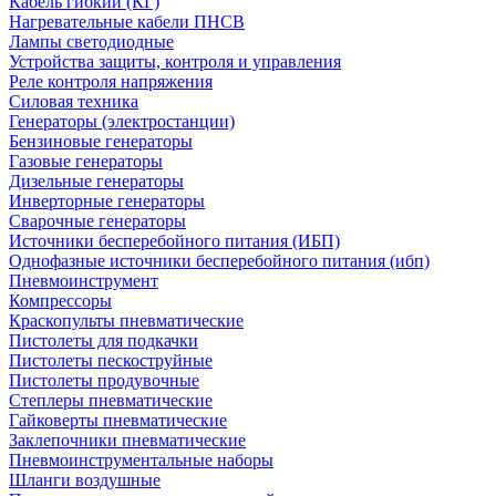
Кабель гибкий (КГ)
Нагревательные кабели ПНСВ
Лампы светодиодные
Устройства защиты, контроля и управления
Реле контроля напряжения
Силовая техника
Генераторы (электростанции)
Бензиновые генераторы
Газовые генераторы
Дизельные генераторы
Инверторные генераторы
Сварочные генераторы
Источники бесперебойного питания (ИБП)
Однофазные источники бесперебойного питания (ибп)
Пневмоинструмент
Компрессоры
Краскопульты пневматические
Пистолеты для подкачки
Пистолеты пескоструйные
Пистолеты продувочные
Степлеры пневматические
Гайковерты пневматические
Заклепочники пневматические
Пневмоинструментальные наборы
Шланги воздушные