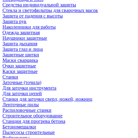
Средства индивидуальной защиты
Стекла и светофильтры для сварочных масок
Защита от падения с высоты
Защита рук
Наколенники для работы
Одежда защитная
Наушники защитные
Защита дыхания
Защита глаз и лица
Защитные щитки
Маски сварщика
Очки защитные
Каски защитные
Станки
Заточные (точила)
Для заточки инструмента
Для заточки цепей
Станки для заточки сверл, ножей, ножниц
Ленточные пилы
Распиловочные станки
Строительное оборудование
Станции для прогрева бетона
Бетономешалки
Пылесосы строительные
Виброплиты