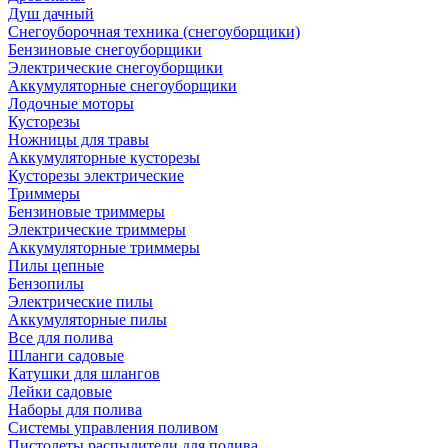
Душ дачный
Снегоуборочная техника (снегоуборщики)
Бензиновые снегоуборщики
Электрические снегоуборщики
Аккумуляторные снегоуборщики
Лодочные моторы
Кусторезы
Ножницы для травы
Аккумуляторные кусторезы
Кусторезы электрические
Триммеры
Бензиновые триммеры
Электрические триммеры
Аккумуляторные триммеры
Пилы цепные
Бензопилы
Электрические пилы
Аккумуляторные пилы
Все для полива
Шланги садовые
Катушки для шлангов
Лейки садовые
Наборы для полива
Системы управления поливом
Пистолеты распылители для полива