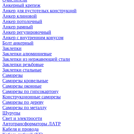
Анкерный крепеж
Анкер для пустотелых конструкций
Анкер клиновой
Анкер потолочный
Анкер рамный
Анкер регулировочный
Анкер с внутренним конусом
Болт анкерный
Заклепки
Заклепки алюминиевые
Заклепки из нержавеющей стали
Заклепки резьбовые
Заклепки стальные
Саморезы
Саморезы кровельные
Саморезы оконные
Саморезы по гипсокартону
Конструкционные саморезы
Саморезы по дереву
Саморезы по металлу
Шурупы
Свет и электросети
Автотрансформаторы ЛАТР
Кабеля и провода