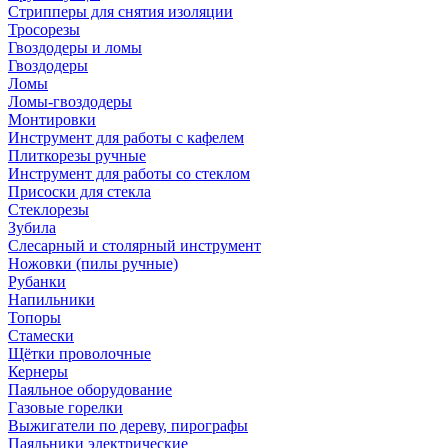
Стрипперы для снятия изоляции
Тросорезы
Гвоздодеры и ломы
Гвоздодеры
Ломы
Ломы-гвоздодеры
Монтировки
Инструмент для работы с кафелем
Плиткорезы ручные
Инструмент для работы со стеклом
Присоски для стекла
Стеклорезы
Зубила
Слесарный и столярный инструмент
Ножовки (пилы ручные)
Рубанки
Напильники
Топоры
Стамески
Щётки проволочные
Кернеры
Паяльное оборудование
Газовые горелки
Выжигатели по дереву, пирографы
Паяльники электрические