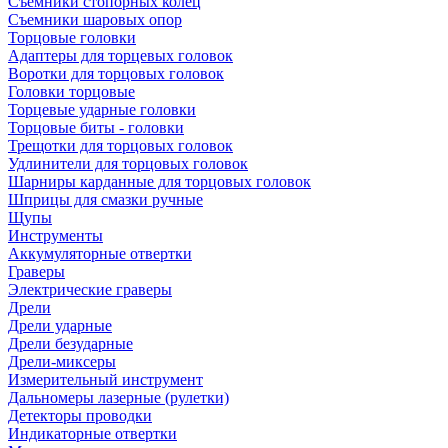
Съемники стопорных колец
Съемники шаровых опор
Торцовые головки
Адаптеры для торцевых головок
Воротки для торцовых головок
Головки торцовые
Торцевые ударные головки
Торцовые биты - головки
Трещотки для торцовых головок
Удлинители для торцовых головок
Шарниры карданные для торцовых головок
Шприцы для смазки ручные
Щупы
Инструменты
Аккумуляторные отвертки
Граверы
Электрические граверы
Дрели
Дрели ударные
Дрели безударные
Дрели-миксеры
Измерительный инструмент
Дальномеры лазерные (рулетки)
Детекторы проводки
Индикаторные отвертки