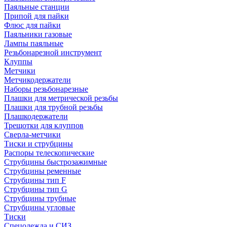
Паяльные станции
Припой для пайки
Флюс для пайки
Паяльники газовые
Лампы паяльные
Резьбонарезной инструмент
Клуппы
Метчики
Метчикодержатели
Наборы резьбонарезные
Плашки для метрической резьбы
Плашки для трубной резьбы
Плашкодержатели
Трещотки для клуппов
Сверла-метчики
Тиски и струбцины
Распоры телескопические
Струбцины быстрозажимные
Струбцины ременные
Струбцины тип F
Струбцины тип G
Струбцины трубные
Струбцины угловые
Тиски
Спецодежда и СИЗ