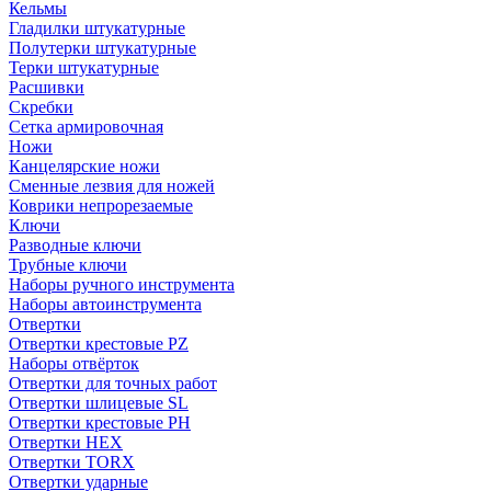
Кельмы
Гладилки штукатурные
Полутерки штукатурные
Терки штукатурные
Расшивки
Скребки
Сетка армировочная
Ножи
Канцелярские ножи
Сменные лезвия для ножей
Коврики непрорезаемые
Ключи
Разводные ключи
Трубные ключи
Наборы ручного инструмента
Наборы автоинструмента
Отвертки
Отвертки крестовые PZ
Наборы отвёрток
Отвертки для точных работ
Отвертки шлицевые SL
Отвертки крестовые PH
Отвертки HEX
Отвертки TORX
Отвертки ударные