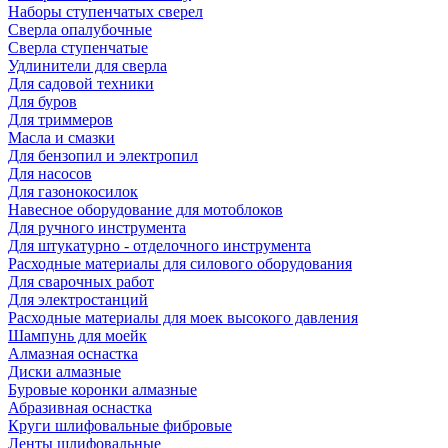
Наборы ступенчатых сверел
Сверла опалубочные
Сверла ступенчатые
Удлинители для сверла
Для садовой техники
Для буров
Для триммеров
Масла и смазки
Для бензопил и электропил
Для насосов
Для газонокосилок
Навесное оборудование для мотоблоков
Для ручного инструмента
Для штукатурно - отделочного инструмента
Расходные материалы для силового оборудования
Для сварочных работ
Для электростанций
Расходные материалы для моек высокого давления
Шампунь для моейк
Алмазная оснастка
Диски алмазные
Буровые коронки алмазные
Абразивная оснастка
Круги шлифовальные фибровые
Ленты шлифовальные