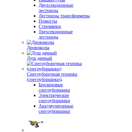
Двухсекционные
лестницы
Лестницы трансформеры
Помосты
Стремянки
Трехсекционные
лестницы
Дровоколы
Душ дачный
Снегоуборочная техника
(снегоуборщики)
Бензиновые
снегоуборщики
Электрические
снегоуборщики
Аккумуляторные
снегоуборщики