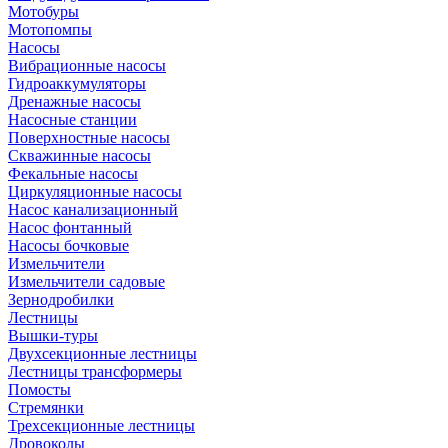
Мотобуры
Мотопомпы
Насосы
Вибрационные насосы
Гидроаккумуляторы
Дренажные насосы
Насосные станции
Поверхностные насосы
Скважинные насосы
Фекальные насосы
Циркуляционные насосы
Насос канализационный
Насос фонтанный
Насосы бочковые
Измельчители
Измельчители садовые
Зернодробилки
Лестницы
Вышки-туры
Двухсекционные лестницы
Лестницы трансформеры
Помосты
Стремянки
Трехсекционные лестницы
Дровоколы