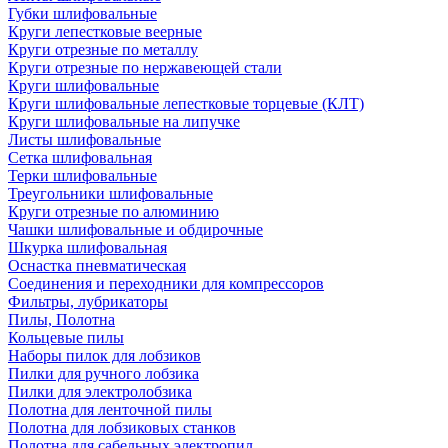
Губки шлифовальные
Круги лепестковые веерные
Круги отрезные по металлу
Круги отрезные по нержавеющей стали
Круги шлифовальные
Круги шлифовальные лепестковые торцевые (КЛТ)
Круги шлифовальные на липучке
Листы шлифовальные
Сетка шлифовальная
Терки шлифовальные
Треугольники шлифовальные
Круги отрезные по алюминию
Чашки шлифовальные и обдирочные
Шкурка шлифовальная
Оснастка пневматическая
Соединения и переходники для компрессоров
Фильтры, лубрикаторы
Пилы, Полотна
Кольцевые пилы
Наборы пилок для лобзиков
Пилки для ручного лобзика
Пилки для электролобзика
Полотна для ленточной пилы
Полотна для лобзиковых станков
Полотна для сабельных электропил