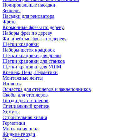
Полировальные насадки
Зенкеры
Насадки для реноватора
Фрезы
Кромочные фрезы по дереву
Наборы фрез по дереву
Фигирейные фрезы по дереву
Щетки крацовки
Наборы щеток крацовок
Щетки крацовки для дрели
Щетки крацовки для станков
Щетки крацовки для УШМ
Крепеж, Пена, Герметики
Монтажные ленты
Изолента
Оснастка для степлеров и заклепочников
Скобы для степлеров
Гвозди для степлеров
Специальный крепеж
Хомуты
Строительная химия
Герметики
Монтажная пена
Жидкие гвозди
Очистители