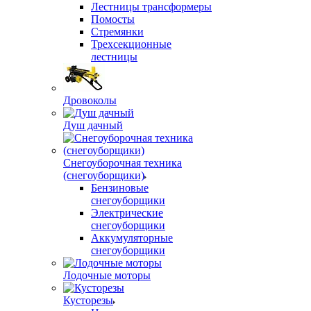
Лестницы трансформеры
Помосты
Стремянки
Трехсекционные
лестницы
Дровоколы
Душ дачный
Снегоуборочная техника
(снегоуборщики)
Бензиновые
снегоуборщики
Электрические
снегоуборщики
Аккумуляторные
снегоуборщики
Лодочные моторы
Кусторезы