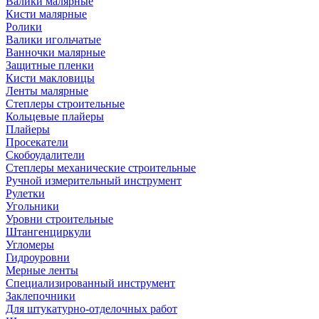
Валики малярные
Кисти малярные
Ролики
Валики игольчатые
Ванночки малярные
Защитные пленки
Кисти макловицы
Ленты малярные
Степлеры строительные
Кольцевые плайеры
Плайеры
Просекатели
Скобоудалители
Степлеры механические строительные
Ручной измерительный инструмент
Рулетки
Угольники
Уровни строительные
Штангенциркули
Угломеры
Гидроуровни
Мерные ленты
Специализированный инструмент
Заклепочники
Для штукатурно-отделочных работ