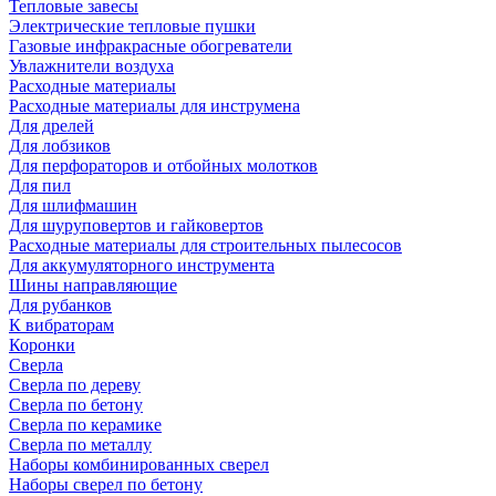
Тепловые завесы
Электрические тепловые пушки
Газовые инфракрасные обогреватели
Увлажнители воздуха
Расходные материалы
Расходные материалы для инструмена
Для дрелей
Для лобзиков
Для перфораторов и отбойных молотков
Для пил
Для шлифмашин
Для шуруповертов и гайковертов
Расходные материалы для строительных пылесосов
Для аккумуляторного инструмента
Шины направляющие
Для рубанков
К вибраторам
Коронки
Сверла
Сверла по дереву
Сверла по бетону
Сверла по керамике
Сверла по металлу
Наборы комбинированных сверел
Наборы сверел по бетону