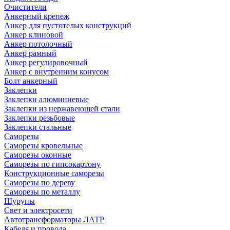
Очистители
Анкерный крепеж
Анкер для пустотелых конструкций
Анкер клиновой
Анкер потолочный
Анкер рамный
Анкер регулировочный
Анкер с внутренним конусом
Болт анкерный
Заклепки
Заклепки алюминиевые
Заклепки из нержавеющей стали
Заклепки резьбовые
Заклепки стальные
Саморезы
Саморезы кровельные
Саморезы оконные
Саморезы по гипсокартону
Конструкционные саморезы
Саморезы по дереву
Саморезы по металлу
Шурупы
Свет и электросети
Автотрансформаторы ЛАТР
Кабеля и провода