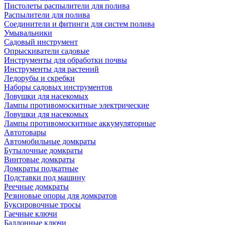
Пистолеты распылители для полива
Распылители для полива
Соединители и фитинги для систем полива
Умывальники
Садовый инструмент
Опрыскиватели садовые
Инструменты для обработки почвы
Инструменты для растений
Ледорубы и скребки
Наборы садовых инструментов
Ловушки для насекомых
Лампы противомоскитные электрические
Ловушки для насекомых
Лампы противомоскитные аккумуляторные
Автотовары
Автомобильные домкраты
Бутылочные домкраты
Винтовые домкраты
Домкраты подкатные
Подставки под машину
Реечные домкраты
Резиновые опоры для домкратов
Буксировочные тросы
Гаечные ключи
Баллонные ключи