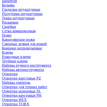
Шпатели
Кельмы
Гладилки штукатурные
Полутерки штукатурные
Терки штукатурные
Расшивки
Скребки
Сетка армировочная
Ножи
Канцелярские ножи
Сменные лезвия для ножей
Коврики непрорезаемые
Ключи
Разводные ключи
Трубные ключи
Наборы ручного инструмента
Наборы автоинструмента
Отвертки
Отвертки крестовые PZ
Наборы отвёрток
Отвертки для точных работ
Отвертки шлицевые SL
Отвертки крестовые PH
Отвертки HEX
Отвертки TORX