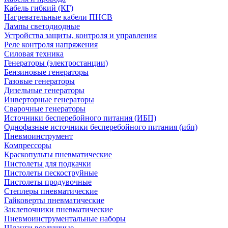
Кабель гибкий (КГ)
Нагревательные кабели ПНСВ
Лампы светодиодные
Устройства защиты, контроля и управления
Реле контроля напряжения
Силовая техника
Генераторы (электростанции)
Бензиновые генераторы
Газовые генераторы
Дизельные генераторы
Инверторные генераторы
Сварочные генераторы
Источники бесперебойного питания (ИБП)
Однофазные источники бесперебойного питания (ибп)
Пневмоинструмент
Компрессоры
Краскопульты пневматические
Пистолеты для подкачки
Пистолеты пескоструйные
Пистолеты продувочные
Степлеры пневматические
Гайковерты пневматические
Заклепочники пневматические
Пневмоинструментальные наборы
Шланги воздушные