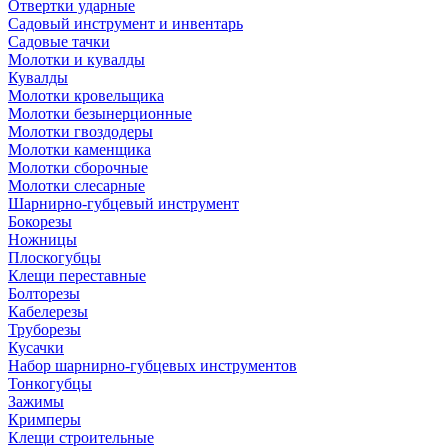
Отвертки ударные
Садовый инструмент и инвентарь
Садовые тачки
Молотки и кувалды
Кувалды
Молотки кровельщика
Молотки безынерционные
Молотки гвоздодеры
Молотки каменщика
Молотки сборочные
Молотки слесарные
Шарнирно-губцевый инструмент
Бокорезы
Ножницы
Плоскогубцы
Клещи переставные
Болторезы
Кабелерезы
Труборезы
Кусачки
Набор шарнирно-губцевых инструментов
Тонкогубцы
Зажимы
Кримперы
Клещи строительные