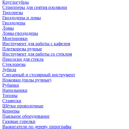
Круглогубцы
Стрипперы для снятия изоляции
Тросорезы
Гвоздодеры и ломы
Гвоздодеры
Ломы
Ломы-гвоздодеры
Монтировки
Инструмент для работы с кафелем
Плиткорезы ручные
Инструмент для работы со стеклом
Присоски для стекла
Стеклорезы
Зубила
Слесарный и столярный инструмент
Ножовки (пилы ручные)
Рубанки
Напильники
Топоры
Стамески
Щётки проволочные
Кернеры
Паяльное оборудование
Газовые горелки
Выжигатели по дереву, пирографы