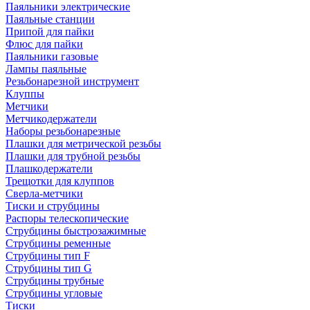
Паяльники электрические
Паяльные станции
Припой для пайки
Флюс для пайки
Паяльники газовые
Лампы паяльные
Резьбонарезной инструмент
Клуппы
Метчики
Метчикодержатели
Наборы резьбонарезные
Плашки для метрической резьбы
Плашки для трубной резьбы
Плашкодержатели
Трещотки для клуппов
Сверла-метчики
Тиски и струбцины
Распоры телескопические
Струбцины быстрозажимные
Струбцины ременные
Струбцины тип F
Струбцины тип G
Струбцины трубные
Струбцины угловые
Тиски