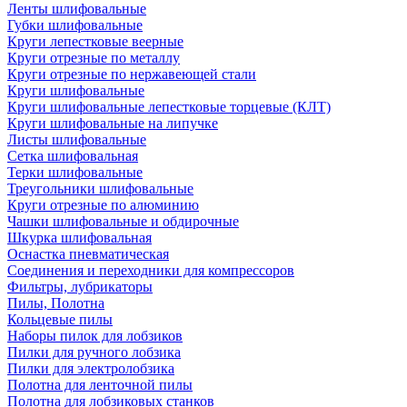
Ленты шлифовальные
Губки шлифовальные
Круги лепестковые веерные
Круги отрезные по металлу
Круги отрезные по нержавеющей стали
Круги шлифовальные
Круги шлифовальные лепестковые торцевые (КЛТ)
Круги шлифовальные на липучке
Листы шлифовальные
Сетка шлифовальная
Терки шлифовальные
Треугольники шлифовальные
Круги отрезные по алюминию
Чашки шлифовальные и обдирочные
Шкурка шлифовальная
Оснастка пневматическая
Соединения и переходники для компрессоров
Фильтры, лубрикаторы
Пилы, Полотна
Кольцевые пилы
Наборы пилок для лобзиков
Пилки для ручного лобзика
Пилки для электролобзика
Полотна для ленточной пилы
Полотна для лобзиковых станков