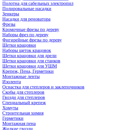
Полотна для сабельных электропил
Полировальные насадки
Зенкеры
Насадки для реноватора
Фрезы
Кромочные фрезы по дереву
Наборы фрез по дереву
Фигирейные фрезы по дереву
Щетки крацовки
Наборы щеток крацовок
Щетки крацовки для дрели
Щетки крацовки для станков
Щетки крацовки для УШМ
Крепеж, Пена, Герметики
Монтажные ленты
Изолента
Оснастка для степлеров и заклепочников
Скобы для степлеров
Гвозди для степлеров
Специальный крепеж
Хомуты
Строительная химия
Герметики
Монтажная пена
Жидкие гвозди