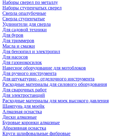
Наборы сверел по металлу
Наборы ступенчатых сверел
Сверла опалубочные
Сверла ступенчатые
Удлинители для сверла
Для садовой техники
Для буров
Для триммеров
Масла и смазки
Для бензопил и электропил
Для насосов
Для газонокосилок
Навесное оборудование для мотоблоков
Для ручного инструмента
Для штукатурно - отделочного инструмента
Расходные материалы для силового оборудования
Для сварочных работ
Для электростанций
Расходные материалы для моек высокого давления
Шампунь для моейк
Алмазная оснастка
Диски алмазные
Буровые коронки алмазные
Абразивная оснастка
Круги шлифовальные фибровые