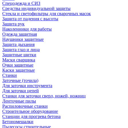
Спецодежда и СИЗ
Средства индивидуальной защиты
Стекла и светофильтры для сварочных масок
Защита от падения с высоты
Защита рук
Наколенники для работы
Одежда защитная
Наушники защитные
Защита дыхания
Защита глаз и лица
Защитные щитки
Маски сварщика
Очки защитные
Каски защитные
Станки
Заточные (точила)
Для заточки инструмента
Для заточки цепей
Станки для заточки сверл, ножей, ножниц
Ленточные пилы
Распиловочные станки
Строительное оборудование
Станции для прогрева бетона
Бетономешалки
Пылесосы строительные