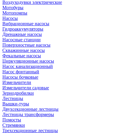
Воздуходувки электрические
Мотобуры
Мотопомпы
Насосы
Вибрационные насосы
Гидроаккумуляторы
Дренажные насосы
Насосные станции
Поверхностные насосы
Скважинные насосы
Фекальные насосы
Циркуляционные насосы
Насос канализационный
Насос фонтанный
Насосы бочковые
Измельчители
Измельчители садовые
Зернодробилки
Лестницы
Вышки-туры
Двухсекционные лестницы
Лестницы трансформеры
Помосты
Стремянки
Трехсекционные лестницы