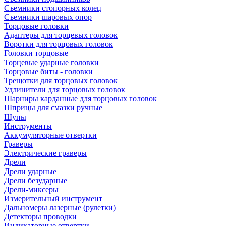
Съемники стопорных колец
Съемники шаровых опор
Торцовые головки
Адаптеры для торцевых головок
Воротки для торцовых головок
Головки торцовые
Торцевые ударные головки
Торцовые биты - головки
Трещотки для торцовых головок
Удлинители для торцовых головок
Шарниры карданные для торцовых головок
Шприцы для смазки ручные
Щупы
Инструменты
Аккумуляторные отвертки
Граверы
Электрические граверы
Дрели
Дрели ударные
Дрели безударные
Дрели-миксеры
Измерительный инструмент
Дальномеры лазерные (рулетки)
Детекторы проводки
Индикаторные отвертки