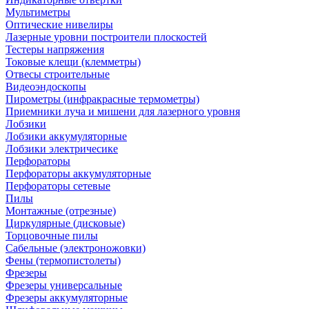
Мультиметры
Оптические нивелиры
Лазерные уровни построители плоскостей
Тестеры напряжения
Токовые клещи (клемметры)
Отвесы строительные
Видеоэндоскопы
Пирометры (инфракрасные термометры)
Приемники луча и мишени для лазерного уровня
Лобзики
Лобзики аккумуляторные
Лобзики электричесике
Перфораторы
Перфораторы аккумуляторные
Перфораторы сетевые
Пилы
Монтажные (отрезные)
Циркулярные (дисковые)
Торцовочные пилы
Сабельные (электроножовки)
Фены (термопистолеты)
Фрезеры
Фрезеры универсальные
Фрезеры аккумуляторные