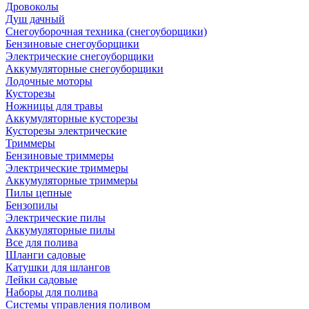
Дровоколы
Душ дачный
Снегоуборочная техника (снегоуборщики)
Бензиновые снегоуборщики
Электрические снегоуборщики
Аккумуляторные снегоуборщики
Лодочные моторы
Кусторезы
Ножницы для травы
Аккумуляторные кусторезы
Кусторезы электрические
Триммеры
Бензиновые триммеры
Электрические триммеры
Аккумуляторные триммеры
Пилы цепные
Бензопилы
Электрические пилы
Аккумуляторные пилы
Все для полива
Шланги садовые
Катушки для шлангов
Лейки садовые
Наборы для полива
Системы управления поливом