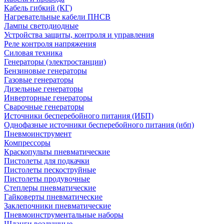
Кабель гибкий (КГ)
Нагревательные кабели ПНСВ
Лампы светодиодные
Устройства защиты, контроля и управления
Реле контроля напряжения
Силовая техника
Генераторы (электростанции)
Бензиновые генераторы
Газовые генераторы
Дизельные генераторы
Инверторные генераторы
Сварочные генераторы
Источники бесперебойного питания (ИБП)
Однофазные источники бесперебойного питания (ибп)
Пневмоинструмент
Компрессоры
Краскопульты пневматические
Пистолеты для подкачки
Пистолеты пескоструйные
Пистолеты продувочные
Степлеры пневматические
Гайковерты пневматические
Заклепочники пневматические
Пневмоинструментальные наборы
Шланги воздушные