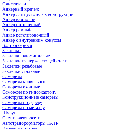
Очистители
Анкерный крепеж
Анкер для пустотелых конструкций
Анкер клиновой
Анкер потолочный
Анкер рамный
Анкер регулировочный
Анкер с внутренним конусом
Болт анкерный
Заклепки
Заклепки алюминиевые
Заклепки из нержавеющей стали
Заклепки резьбовые
Заклепки стальные
Саморезы
Саморезы кровельные
Саморезы оконные
Саморезы по гипсокартону
Конструкционные саморезы
Саморезы по дереву
Саморезы по металлу
Шурупы
Свет и электросети
Автотрансформаторы ЛАТР
Кабеля и провода