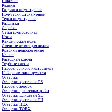
Шпатели
Кельмы
Гладилки штукатурные
Полутерки штукатурные
Терки штукатурные
Расшивки
Скребки
Сетка армировочная
Ножи
Канцелярские ножи
Сменные лезвия для ножей
Коврики непрорезаемые
Ключи
Разводные ключи
Трубные ключи
Наборы ручного инструмента
Наборы автоинструмента
Отвертки
Отвертки крестовые PZ
Наборы отвёрток
Отвертки для точных работ
Отвертки шлицевые SL
Отвертки крестовые PH
Отвертки HEX
Отвертки TORX