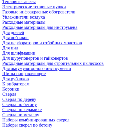
Тепловые завесы
Электрические тепловые пушки
Газовые инфракрасные обогреватели
Увлажнители воздуха
Расходные материалы
Расходные материалы для инструмена
Для дрелей
Для лобзиков
Для перфораторов и отбойных молотков
Для пил
Для шлифмашин
Для шуруповертов и гайковертов
Расходные материалы для строительных пылесосов
Для аккумуляторного инструмента
Шины направляющие
Для рубанков
К вибраторам
Коронки
Сверла
Сверла по дереву
Сверла по бетону
Сверла по керамике
Сверла по металлу
Наборы комбинированных сверел
Наборы сверел по бетону