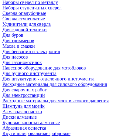
Наборы сверел по металлу
Наборы ступенчатых сверел
Сверла опалубочные
Сверла ступенчатые
Удлинители для сверла
Для садовой техники
Для буров
Для триммеров
Масла и смазки
Для бензопил и электропил
Для насосов
Для газонокосилок
Навесное оборудование для мотоблоков
Для ручного инструмента
Для штукатурно - отделочного инструмента
Расходные материалы для силового оборудования
Для сварочных работ
Для электростанций
Расходные материалы для моек высокого давления
Шампунь для моейк
Алмазная оснастка
Диски алмазные
Буровые коронки алмазные
Абразивная оснастка
Круги шлифовальные фибровые