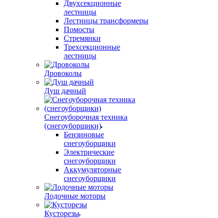
Двухсекционные
лестницы
Лестницы трансформеры
Помосты
Стремянки
Трехсекционные
лестницы
Дровоколы
Душ дачный
Снегоуборочная техника
(снегоуборщики)
Бензиновые
снегоуборщики
Электрические
снегоуборщики
Аккумуляторные
снегоуборщики
Лодочные моторы
Кусторезы