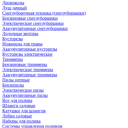
Дровоколы
Душ дачный
Снегоуборочная техника (снегоуборщики)
Бензиновые снегоуборщики
Электрические снегоуборщики
Аккумуляторные снегоуборщики
Лодочные моторы
Кусторезы
Ножницы для травы
Аккумуляторные кусторезы
Кусторезы электрические
Триммеры
Бензиновые триммеры
Электрические триммеры
Аккумуляторные триммеры
Пилы цепные
Бензопилы
Электрические пилы
Аккумуляторные пилы
Все для полива
Шланги садовые
Катушки для шлангов
Лейки садовые
Наборы для полива
Системы управления поливом