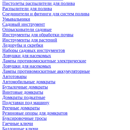
Пистолеты распылители для полива
Распылители для полива
Соединители и фитинги для систем полива
Умывальники
Садовый инструмент
Опрыскиватели садовые
Инструменты для обработки почвы
Инструменты для растений
Ледорубы и скребки
Наборы садовых инструментов
Ловушки для насекомых
Лампы противомоскитные электрические
Ловушки для насекомых
Лампы противомоскитные аккумуляторные
Автотовары
Автомобильные домкраты
Бутылочные домкраты
Винтовые домкраты
Домкраты подкатные
Подставки под машину
Реечные домкраты
Резиновые опоры для домкратов
Буксировочные тросы
Гаечные ключи
Баллонные ключи