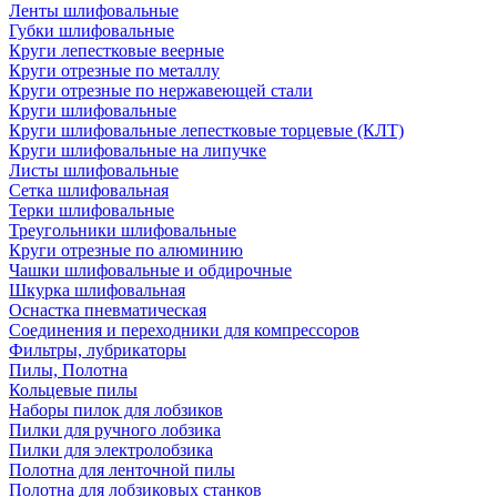
Ленты шлифовальные
Губки шлифовальные
Круги лепестковые веерные
Круги отрезные по металлу
Круги отрезные по нержавеющей стали
Круги шлифовальные
Круги шлифовальные лепестковые торцевые (КЛТ)
Круги шлифовальные на липучке
Листы шлифовальные
Сетка шлифовальная
Терки шлифовальные
Треугольники шлифовальные
Круги отрезные по алюминию
Чашки шлифовальные и обдирочные
Шкурка шлифовальная
Оснастка пневматическая
Соединения и переходники для компрессоров
Фильтры, лубрикаторы
Пилы, Полотна
Кольцевые пилы
Наборы пилок для лобзиков
Пилки для ручного лобзика
Пилки для электролобзика
Полотна для ленточной пилы
Полотна для лобзиковых станков