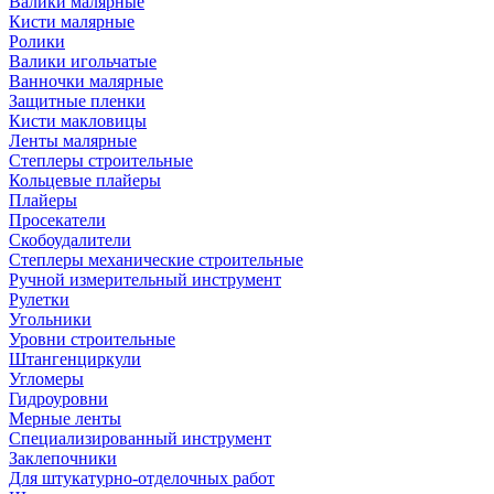
Валики малярные
Кисти малярные
Ролики
Валики игольчатые
Ванночки малярные
Защитные пленки
Кисти макловицы
Ленты малярные
Степлеры строительные
Кольцевые плайеры
Плайеры
Просекатели
Скобоудалители
Степлеры механические строительные
Ручной измерительный инструмент
Рулетки
Угольники
Уровни строительные
Штангенциркули
Угломеры
Гидроуровни
Мерные ленты
Специализированный инструмент
Заклепочники
Для штукатурно-отделочных работ