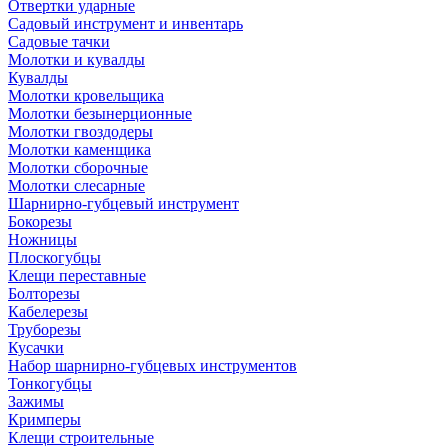
Отвертки ударные
Садовый инструмент и инвентарь
Садовые тачки
Молотки и кувалды
Кувалды
Молотки кровельщика
Молотки безынерционные
Молотки гвоздодеры
Молотки каменщика
Молотки сборочные
Молотки слесарные
Шарнирно-губцевый инструмент
Бокорезы
Ножницы
Плоскогубцы
Клещи переставные
Болторезы
Кабелерезы
Труборезы
Кусачки
Набор шарнирно-губцевых инструментов
Тонкогубцы
Зажимы
Кримперы
Клещи строительные