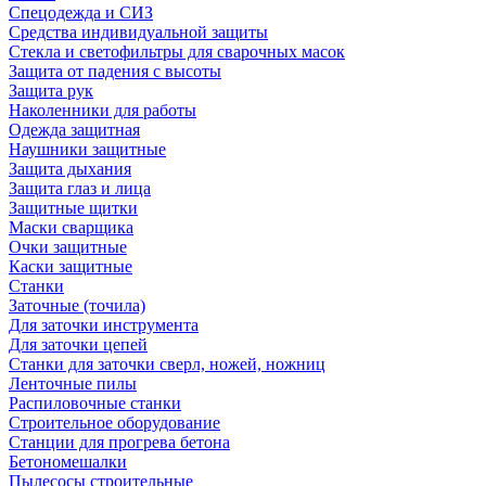
Спецодежда и СИЗ
Средства индивидуальной защиты
Стекла и светофильтры для сварочных масок
Защита от падения с высоты
Защита рук
Наколенники для работы
Одежда защитная
Наушники защитные
Защита дыхания
Защита глаз и лица
Защитные щитки
Маски сварщика
Очки защитные
Каски защитные
Станки
Заточные (точила)
Для заточки инструмента
Для заточки цепей
Станки для заточки сверл, ножей, ножниц
Ленточные пилы
Распиловочные станки
Строительное оборудование
Станции для прогрева бетона
Бетономешалки
Пылесосы строительные