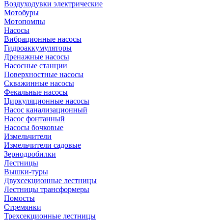
Воздуходувки электрические
Мотобуры
Мотопомпы
Насосы
Вибрационные насосы
Гидроаккумуляторы
Дренажные насосы
Насосные станции
Поверхностные насосы
Скважинные насосы
Фекальные насосы
Циркуляционные насосы
Насос канализационный
Насос фонтанный
Насосы бочковые
Измельчители
Измельчители садовые
Зернодробилки
Лестницы
Вышки-туры
Двухсекционные лестницы
Лестницы трансформеры
Помосты
Стремянки
Трехсекционные лестницы