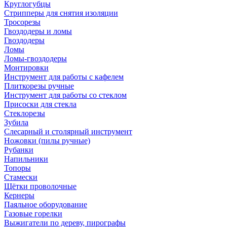
Круглогубцы
Стрипперы для снятия изоляции
Тросорезы
Гвоздодеры и ломы
Гвоздодеры
Ломы
Ломы-гвоздодеры
Монтировки
Инструмент для работы с кафелем
Плиткорезы ручные
Инструмент для работы со стеклом
Присоски для стекла
Стеклорезы
Зубила
Слесарный и столярный инструмент
Ножовки (пилы ручные)
Рубанки
Напильники
Топоры
Стамески
Щётки проволочные
Кернеры
Паяльное оборудование
Газовые горелки
Выжигатели по дереву, пирографы