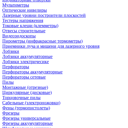
Мультиметры
Оптические нивелиры
Лазерные уровни построители плоскостей
Тестеры напряжения
Токовые клещи (клемметры)
Отвесы строительные
Видеоэндоскопы
Пирометры (инфракрасные термометры)
Приемники луча и мишени для лазерного уровня
Лобзики
Лобзики аккумуляторные
Лобзики электричесике
Перфораторы
Перфораторы аккумуляторные
Перфораторы сетевые
Пилы
Монтажные (отрезные)
Циркулярные (дисковые)
Торцовочные пилы
Сабельные (электроножовки)
Фены (термопистолеты)
Фрезеры
Фрезеры универсальные
Фрезеры аккумуляторные