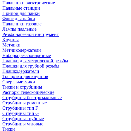
Паяльники электрические
Паяльные станции
Припой для пайки
Флюс для пайки
Паяльники газовые
Лампы паяльные
Резьбонарезной инструмент
Клуппы
Метчики
Метчикодержатели
Наборы резьбонарезные
Плашки для метрической резьбы
Плашки для трубной резьбы
Плашкодержатели
Трещотки для клуппов
Сверла-метчики
Тиски и струбцины
Распоры телескопические
Струбцины быстрозажимные
Струбцины ременные
Струбцины тип F
Струбцины тип G
Струбцины трубные
Струбцины угловые
Тиски