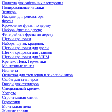
Полотна для сабельных электропил
Полировальные насадки
Зенкеры
Насадки для реноватора
Фрезы
Кромочные фрезы по дереву
Наборы фрез по дереву
Фигирейные фрезы по дереву
Щетки крацовки
Наборы щеток крацовок
Щетки крацовки для дрели
Щетки крацовки для станков
Щетки крацовки для УШМ
Крепеж, Пена, Герметики
Монтажные ленты
Изолента
Оснастка для степлеров и заклепочников
Скобы для степлеров
Гвозди для степлеров
Специальный крепеж
Хомуты
Строительная химия
Герметики
Монтажная пена
Жидкие гвозди