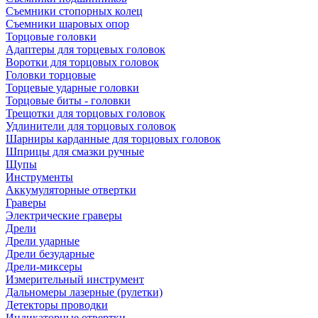
Съемники стопорных колец
Съемники шаровых опор
Торцовые головки
Адаптеры для торцевых головок
Воротки для торцовых головок
Головки торцовые
Торцевые ударные головки
Торцовые биты - головки
Трещотки для торцовых головок
Удлинители для торцовых головок
Шарниры карданные для торцовых головок
Шприцы для смазки ручные
Щупы
Инструменты
Аккумуляторные отвертки
Граверы
Электрические граверы
Дрели
Дрели ударные
Дрели безударные
Дрели-миксеры
Измерительный инструмент
Дальномеры лазерные (рулетки)
Детекторы проводки
Индикаторные отвертки