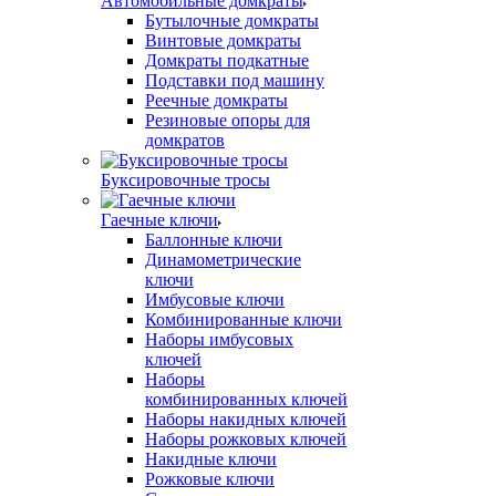
Автомобильные домкраты
Бутылочные домкраты
Винтовые домкраты
Домкраты подкатные
Подставки под машину
Реечные домкраты
Резиновые опоры для
домкратов
Буксировочные тросы
Гаечные ключи
Баллонные ключи
Динамометрические
ключи
Имбусовые ключи
Комбинированные ключи
Наборы имбусовых
ключей
Наборы
комбинированных ключей
Наборы накидных ключей
Наборы рожковых ключей
Накидные ключи
Рожковые ключи