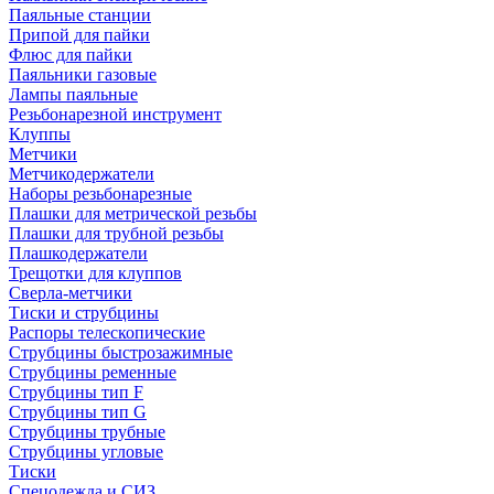
Паяльные станции
Припой для пайки
Флюс для пайки
Паяльники газовые
Лампы паяльные
Резьбонарезной инструмент
Клуппы
Метчики
Метчикодержатели
Наборы резьбонарезные
Плашки для метрической резьбы
Плашки для трубной резьбы
Плашкодержатели
Трещотки для клуппов
Сверла-метчики
Тиски и струбцины
Распоры телескопические
Струбцины быстрозажимные
Струбцины ременные
Струбцины тип F
Струбцины тип G
Струбцины трубные
Струбцины угловые
Тиски
Спецодежда и СИЗ