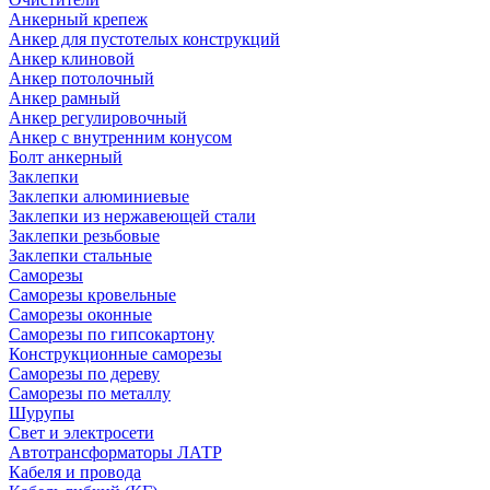
Анкерный крепеж
Анкер для пустотелых конструкций
Анкер клиновой
Анкер потолочный
Анкер рамный
Анкер регулировочный
Анкер с внутренним конусом
Болт анкерный
Заклепки
Заклепки алюминиевые
Заклепки из нержавеющей стали
Заклепки резьбовые
Заклепки стальные
Саморезы
Саморезы кровельные
Саморезы оконные
Саморезы по гипсокартону
Конструкционные саморезы
Саморезы по дереву
Саморезы по металлу
Шурупы
Свет и электросети
Автотрансформаторы ЛАТР
Кабеля и провода