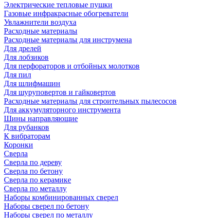
Электрические тепловые пушки
Газовые инфракрасные обогреватели
Увлажнители воздуха
Расходные материалы
Расходные материалы для инструмена
Для дрелей
Для лобзиков
Для перфораторов и отбойных молотков
Для пил
Для шлифмашин
Для шуруповертов и гайковертов
Расходные материалы для строительных пылесосов
Для аккумуляторного инструмента
Шины направляющие
Для рубанков
К вибраторам
Коронки
Сверла
Сверла по дереву
Сверла по бетону
Сверла по керамике
Сверла по металлу
Наборы комбинированных сверел
Наборы сверел по бетону
Наборы сверел по металлу