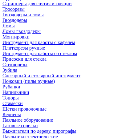
Стрипперы для снятия изоляции
Тросорезы
Гвоздодеры и ломы
Гвоздодеры
Ломы
Ломы-гвоздодеры
Монтировки
Инструмент для работы с кафелем
Плиткорезы ручные
Инструмент для работы со стеклом
Присоски для стекла
Стеклорезы
Зубила
Слесарный и столярный инструмент
Ножовки (пилы ручные)
Рубанки
Напильники
Топоры
Стамески
Щётки проволочные
Кернеры
Паяльное оборудование
Газовые горелки
Выжигатели по дереву, пирографы
Паяльники электрические