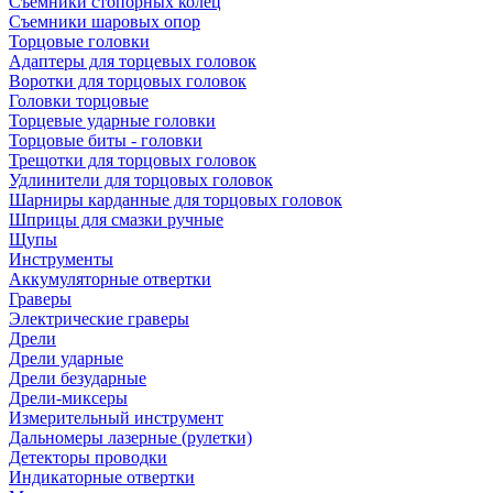
Съемники стопорных колец
Съемники шаровых опор
Торцовые головки
Адаптеры для торцевых головок
Воротки для торцовых головок
Головки торцовые
Торцевые ударные головки
Торцовые биты - головки
Трещотки для торцовых головок
Удлинители для торцовых головок
Шарниры карданные для торцовых головок
Шприцы для смазки ручные
Щупы
Инструменты
Аккумуляторные отвертки
Граверы
Электрические граверы
Дрели
Дрели ударные
Дрели безударные
Дрели-миксеры
Измерительный инструмент
Дальномеры лазерные (рулетки)
Детекторы проводки
Индикаторные отвертки