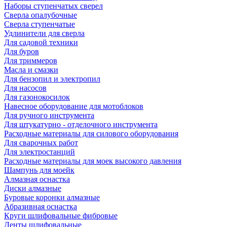
Наборы ступенчатых сверел
Сверла опалубочные
Сверла ступенчатые
Удлинители для сверла
Для садовой техники
Для буров
Для триммеров
Масла и смазки
Для бензопил и электропил
Для насосов
Для газонокосилок
Навесное оборудование для мотоблоков
Для ручного инструмента
Для штукатурно - отделочного инструмента
Расходные материалы для силового оборудования
Для сварочных работ
Для электростанций
Расходные материалы для моек высокого давления
Шампунь для моейк
Алмазная оснастка
Диски алмазные
Буровые коронки алмазные
Абразивная оснастка
Круги шлифовальные фибровые
Ленты шлифовальные