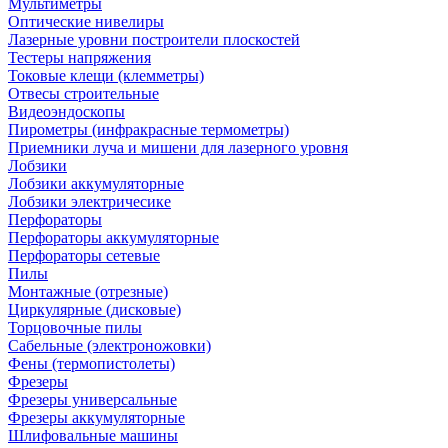
Мультиметры
Оптические нивелиры
Лазерные уровни построители плоскостей
Тестеры напряжения
Токовые клещи (клемметры)
Отвесы строительные
Видеоэндоскопы
Пирометры (инфракрасные термометры)
Приемники луча и мишени для лазерного уровня
Лобзики
Лобзики аккумуляторные
Лобзики электричесике
Перфораторы
Перфораторы аккумуляторные
Перфораторы сетевые
Пилы
Монтажные (отрезные)
Циркулярные (дисковые)
Торцовочные пилы
Сабельные (электроножовки)
Фены (термопистолеты)
Фрезеры
Фрезеры универсальные
Фрезеры аккумуляторные
Шлифовальные машины