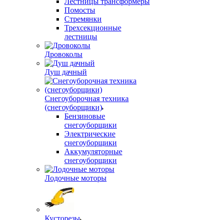
Лестницы трансформеры
Помосты
Стремянки
Трехсекционные
лестницы
Дровоколы
Душ дачный
Снегоуборочная техника
(снегоуборщики)
Бензиновые
снегоуборщики
Электрические
снегоуборщики
Аккумуляторные
снегоуборщики
Лодочные моторы
Кусторезы