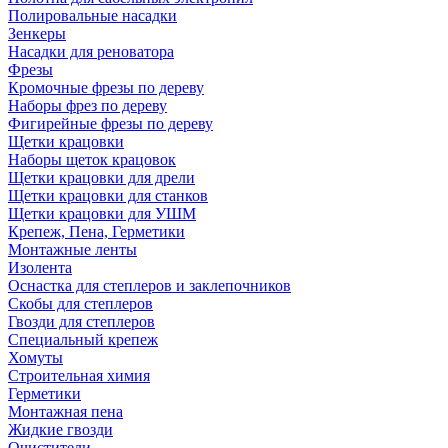
Полировальные насадки
Зенкеры
Насадки для реноватора
Фрезы
Кромочные фрезы по дереву
Наборы фрез по дереву
Фигирейные фрезы по дереву
Щетки крацовки
Наборы щеток крацовок
Щетки крацовки для дрели
Щетки крацовки для станков
Щетки крацовки для УШМ
Крепеж, Пена, Герметики
Монтажные ленты
Изолента
Оснастка для степлеров и заклепочников
Скобы для степлеров
Гвозди для степлеров
Специальный крепеж
Хомуты
Строительная химия
Герметики
Монтажная пена
Жидкие гвозди
Очистители