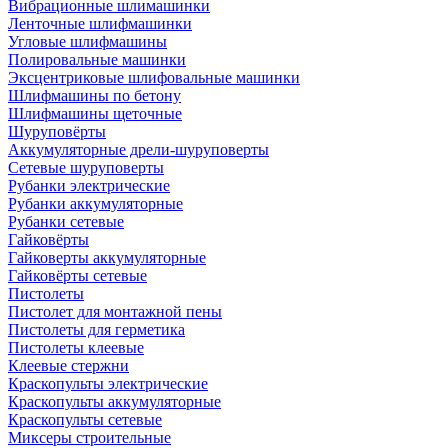
Вибрационные шлимашинки
Ленточные шлифмашинки
Угловые шлифмашины
Полировальные машинки
Эксцентриковые шлифовальные машинки
Шлифмашины по бетону
Шлифмашины щеточные
Шуруповёрты
Аккумуляторные дрели-шуруповерты
Сетевые шуруповерты
Рубанки электрические
Рубанки аккумуляторные
Рубанки сетевые
Гайковёрты
Гайковерты аккумуляторные
Гайковёрты сетевые
Пистолеты
Пистолет для монтажной пены
Пистолеты для герметика
Пистолеты клеевые
Клеевые стержни
Краскопульты электрические
Краскопульты аккумуляторные
Краскопульты сетевые
Миксеры строительные