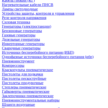
Кабель гибкий (КГ)
Нагревательные кабели ПНСВ
Лампы светодиодные
Устройства защиты, контроля и управления
Реле контроля напряжения
Силовая техника
Генераторы (электростанции)
Бензиновые генераторы
Газовые генераторы
Дизельные генераторы
Инверторные генераторы
Сварочные генераторы
Источники бесперебойного питания (ИБП)
Однофазные источники бесперебойного питания (ибп)
Пневмоинструмент
Компрессоры
Краскопульты пневматические
Пистолеты для подкачки
Пистолеты пескоструйные
Пистолеты продувочные
Степлеры пневматические
Гайковерты пневматические
Заклепочники пневматические
Пневмоинструментальные наборы
Шланги воздушные