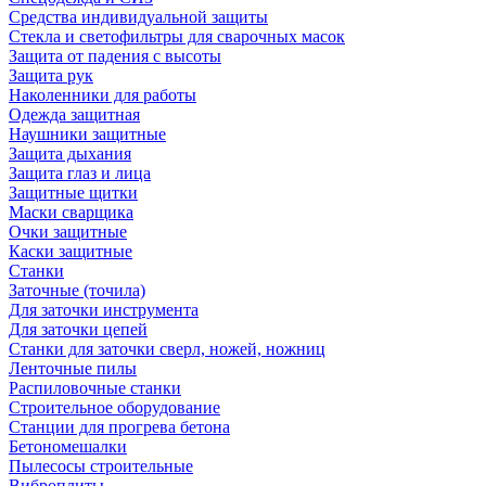
Средства индивидуальной защиты
Стекла и светофильтры для сварочных масок
Защита от падения с высоты
Защита рук
Наколенники для работы
Одежда защитная
Наушники защитные
Защита дыхания
Защита глаз и лица
Защитные щитки
Маски сварщика
Очки защитные
Каски защитные
Станки
Заточные (точила)
Для заточки инструмента
Для заточки цепей
Станки для заточки сверл, ножей, ножниц
Ленточные пилы
Распиловочные станки
Строительное оборудование
Станции для прогрева бетона
Бетономешалки
Пылесосы строительные
Виброплиты