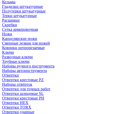
Кельмы
Гладилки штукатурные
Полутерки штукатурные
Терки штукатурные
Расшивки
Скребки
Сетка армировочная
Ножи
Канцелярские ножи
Сменные лезвия для ножей
Коврики непрорезаемые
Ключи
Разводные ключи
Трубные ключи
Наборы ручного инструмента
Наборы автоинструмента
Отвертки
Отвертки крестовые PZ
Наборы отвёрток
Отвертки для точных работ
Отвертки шлицевые SL
Отвертки крестовые PH
Отвертки HEX
Отвертки TORX
Отвертки ударные