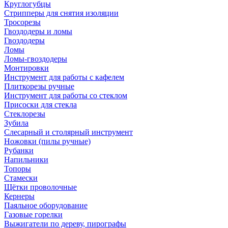
Круглогубцы
Стрипперы для снятия изоляции
Тросорезы
Гвоздодеры и ломы
Гвоздодеры
Ломы
Ломы-гвоздодеры
Монтировки
Инструмент для работы с кафелем
Плиткорезы ручные
Инструмент для работы со стеклом
Присоски для стекла
Стеклорезы
Зубила
Слесарный и столярный инструмент
Ножовки (пилы ручные)
Рубанки
Напильники
Топоры
Стамески
Щётки проволочные
Кернеры
Паяльное оборудование
Газовые горелки
Выжигатели по дереву, пирографы