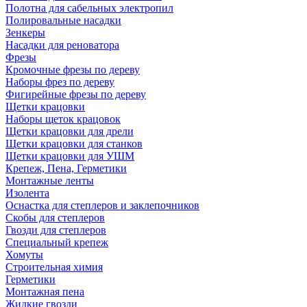
Полотна для сабельных электропил
Полировальные насадки
Зенкеры
Насадки для реноватора
Фрезы
Кромочные фрезы по дереву
Наборы фрез по дереву
Фигирейные фрезы по дереву
Щетки крацовки
Наборы щеток крацовок
Щетки крацовки для дрели
Щетки крацовки для станков
Щетки крацовки для УШМ
Крепеж, Пена, Герметики
Монтажные ленты
Изолента
Оснастка для степлеров и заклепочников
Скобы для степлеров
Гвозди для степлеров
Специальный крепеж
Хомуты
Строительная химия
Герметики
Монтажная пена
Жидкие гвозди