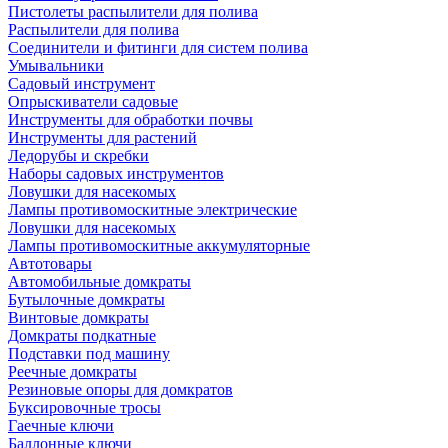
Пистолеты распылители для полива
Распылители для полива
Соединители и фитинги для систем полива
Умывальники
Садовый инструмент
Опрыскиватели садовые
Инструменты для обработки почвы
Инструменты для растений
Ледорубы и скребки
Наборы садовых инструментов
Ловушки для насекомых
Лампы противомоскитные электрические
Ловушки для насекомых
Лампы противомоскитные аккумуляторные
Автотовары
Автомобильные домкраты
Бутылочные домкраты
Винтовые домкраты
Домкраты подкатные
Подставки под машину
Реечные домкраты
Резиновые опоры для домкратов
Буксировочные тросы
Гаечные ключи
Баллонные ключи