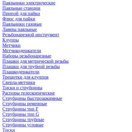
Паяльники электрические
Паяльные станции
Припой для пайки
Флюс для пайки
Паяльники газовые
Лампы паяльные
Резьбонарезной инструмент
Клуппы
Метчики
Метчикодержатели
Наборы резьбонарезные
Плашки для метрической резьбы
Плашки для трубной резьбы
Плашкодержатели
Трещотки для клуппов
Сверла-метчики
Тиски и струбцины
Распоры телескопические
Струбцины быстрозажимные
Струбцины ременные
Струбцины тип F
Струбцины тип G
Струбцины трубные
Струбцины угловые
Тиски