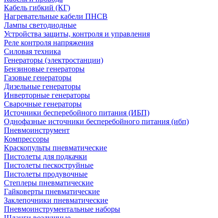
Кабель гибкий (КГ)
Нагревательные кабели ПНСВ
Лампы светодиодные
Устройства защиты, контроля и управления
Реле контроля напряжения
Силовая техника
Генераторы (электростанции)
Бензиновые генераторы
Газовые генераторы
Дизельные генераторы
Инверторные генераторы
Сварочные генераторы
Источники бесперебойного питания (ИБП)
Однофазные источники бесперебойного питания (ибп)
Пневмоинструмент
Компрессоры
Краскопульты пневматические
Пистолеты для подкачки
Пистолеты пескоструйные
Пистолеты продувочные
Степлеры пневматические
Гайковерты пневматические
Заклепочники пневматические
Пневмоинструментальные наборы
Шланги воздушные