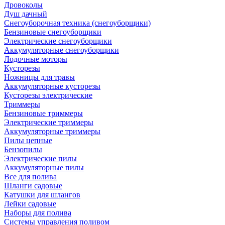
Дровоколы
Душ дачный
Снегоуборочная техника (снегоуборщики)
Бензиновые снегоуборщики
Электрические снегоуборщики
Аккумуляторные снегоуборщики
Лодочные моторы
Кусторезы
Ножницы для травы
Аккумуляторные кусторезы
Кусторезы электрические
Триммеры
Бензиновые триммеры
Электрические триммеры
Аккумуляторные триммеры
Пилы цепные
Бензопилы
Электрические пилы
Аккумуляторные пилы
Все для полива
Шланги садовые
Катушки для шлангов
Лейки садовые
Наборы для полива
Системы управления поливом