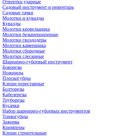
Отвертки ударные
Садовый инструмент и инвентарь
Садовые тачки
Молотки и кувалды
Кувалды
Молотки кровельщика
Молотки безынерционные
Молотки гвоздодеры
Молотки каменщика
Молотки сборочные
Молотки слесарные
Шарнирно-губцевый инструмент
Бокорезы
Ножницы
Плоскогубцы
Клещи переставные
Болторезы
Кабелерезы
Труборезы
Кусачки
Набор шарнирно-губцевых инструментов
Тонкогубцы
Зажимы
Кримперы
Клещи строительные