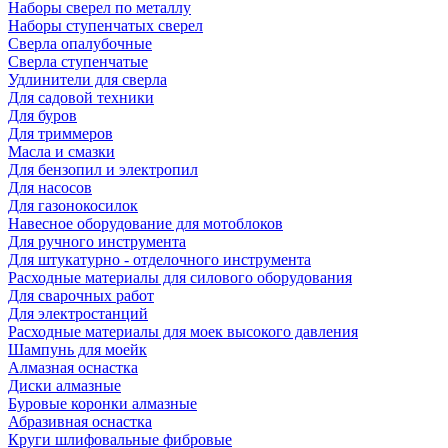
Наборы сверел по металлу
Наборы ступенчатых сверел
Сверла опалубочные
Сверла ступенчатые
Удлинители для сверла
Для садовой техники
Для буров
Для триммеров
Масла и смазки
Для бензопил и электропил
Для насосов
Для газонокосилок
Навесное оборудование для мотоблоков
Для ручного инструмента
Для штукатурно - отделочного инструмента
Расходные материалы для силового оборудования
Для сварочных работ
Для электростанций
Расходные материалы для моек высокого давления
Шампунь для моейк
Алмазная оснастка
Диски алмазные
Буровые коронки алмазные
Абразивная оснастка
Круги шлифовальные фибровые