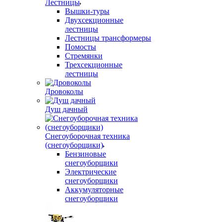
Лестницы
Вышки-туры
Двухсекционные
лестницы
Лестницы трансформеры
Помосты
Стремянки
Трехсекционные
лестницы
Дровоколы
Душ дачный
Снегоуборочная техника
(снегоуборщики)
Бензиновые
снегоуборщики
Электрические
снегоуборщики
Аккумуляторные
снегоуборщики