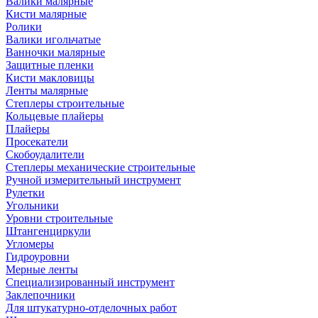
Валики малярные
Кисти малярные
Ролики
Валики игольчатые
Ванночки малярные
Защитные пленки
Кисти макловицы
Ленты малярные
Степлеры строительные
Кольцевые плайеры
Плайеры
Просекатели
Скобоудалители
Степлеры механические строительные
Ручной измерительный инструмент
Рулетки
Угольники
Уровни строительные
Штангенциркули
Угломеры
Гидроуровни
Мерные ленты
Специализированный инструмент
Заклепочники
Для штукатурно-отделочных работ