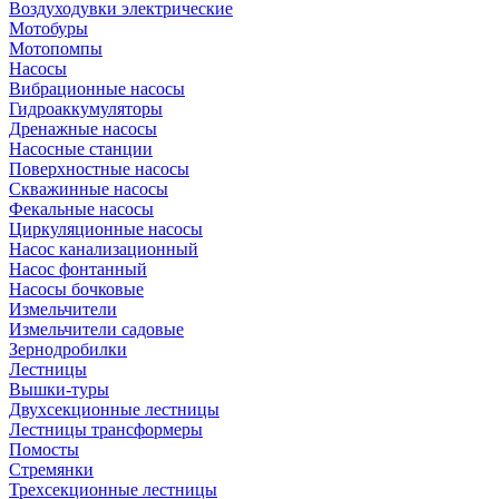
Воздуходувки электрические
Мотобуры
Мотопомпы
Насосы
Вибрационные насосы
Гидроаккумуляторы
Дренажные насосы
Насосные станции
Поверхностные насосы
Скважинные насосы
Фекальные насосы
Циркуляционные насосы
Насос канализационный
Насос фонтанный
Насосы бочковые
Измельчители
Измельчители садовые
Зернодробилки
Лестницы
Вышки-туры
Двухсекционные лестницы
Лестницы трансформеры
Помосты
Стремянки
Трехсекционные лестницы