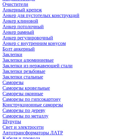
Очистители
Анкерный крепеж
Анкер для пустотелых конструкций
Анкер клиновой
Анкер потолочный
Анкер рамный
Анкер регулировочный
Анкер с внутренним конусом
Болт анкерный
Заклепки
Заклепки алюминиевые
Заклепки из нержавеющей стали
Заклепки резьбовые
Заклепки стальные
Саморезы
Саморезы кровельные
Саморезы оконные
Саморезы по гипсокартону
Конструкционные саморезы
Саморезы по дереву
Саморезы по металлу
Шурупы
Свет и электросети
Автотрансформаторы ЛАТР
Кабеля и провода