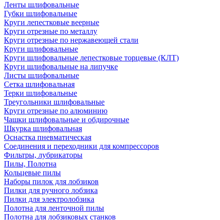
Ленты шлифовальные
Губки шлифовальные
Круги лепестковые веерные
Круги отрезные по металлу
Круги отрезные по нержавеющей стали
Круги шлифовальные
Круги шлифовальные лепестковые торцевые (КЛТ)
Круги шлифовальные на липучке
Листы шлифовальные
Сетка шлифовальная
Терки шлифовальные
Треугольники шлифовальные
Круги отрезные по алюминию
Чашки шлифовальные и обдирочные
Шкурка шлифовальная
Оснастка пневматическая
Соединения и переходники для компрессоров
Фильтры, лубрикаторы
Пилы, Полотна
Кольцевые пилы
Наборы пилок для лобзиков
Пилки для ручного лобзика
Пилки для электролобзика
Полотна для ленточной пилы
Полотна для лобзиковых станков