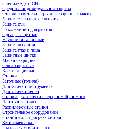
Спецодежда и СИЗ
Средства индивидуальной защиты
Стекла и светофильтры для сварочных масок
Защита от падения с высоты
Защита рук
Наколенники для работы
Одежда защитная
Наушники защитные
Защита дыхания
Защита глаз и лица
Защитные щитки
Маски сварщика
Очки защитные
Каски защитные
Станки
Заточные (точила)
Для заточки инструмента
Для заточки цепей
Станки для заточки сверл, ножей, ножниц
Ленточные пилы
Распиловочные станки
Строительное оборудование
Станции для прогрева бетона
Бетономешалки
Пылесосы строительные