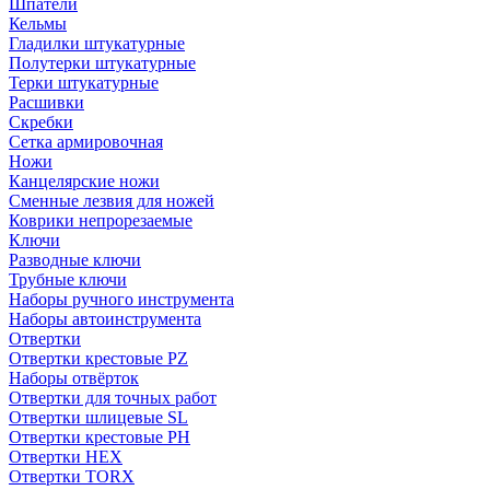
Шпатели
Кельмы
Гладилки штукатурные
Полутерки штукатурные
Терки штукатурные
Расшивки
Скребки
Сетка армировочная
Ножи
Канцелярские ножи
Сменные лезвия для ножей
Коврики непрорезаемые
Ключи
Разводные ключи
Трубные ключи
Наборы ручного инструмента
Наборы автоинструмента
Отвертки
Отвертки крестовые PZ
Наборы отвёрток
Отвертки для точных работ
Отвертки шлицевые SL
Отвертки крестовые PH
Отвертки HEX
Отвертки TORX