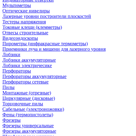
Мультиметры
Оптические нивелиры
Лазерные уровни построители плоскостей
Тестеры напряжения
Токовые клещи (клемметры)
Отвесы строительные
Видеоэндоскопы
Пирометры (инфракрасные термометры)
Приемники луча и мишени для лазерного уровня
Лобзики
Лобзики аккумуляторные
Лобзики электричесике
Перфораторы
Перфораторы аккумуляторные
Перфораторы сетевые
Пилы
Монтажные (отрезные)
Циркулярные (дисковые)
Торцовочные пилы
Сабельные (электроножовки)
Фены (термопистолеты)
Фрезеры
Фрезеры универсальные
Фрезеры аккумуляторные