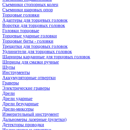
Съемники стопорных колец
Съемники шаровых опор
Торцовые головки
Адаптеры для торцевых головок
Воротки для торцовых головок
Головки торцовые
Торцевые ударные головки
Торцовые биты - головки
Трещотки для торцовых головок
Удлинители для торцовых головок
Шарниры карданные для торцовых головок
Шприцы для смазки ручные
Щупы
Инструменты
Аккумуляторные отвертки
Граверы
Электрические граверы
Дрели
Дрели ударные
Дрели безударные
Дрели-миксеры
Измерительный инструмент
Дальномеры лазерные (рулетки)
Детекторы проводки
Индикаторные отвертки