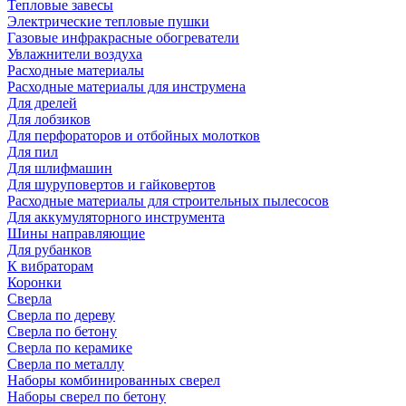
Тепловые завесы
Электрические тепловые пушки
Газовые инфракрасные обогреватели
Увлажнители воздуха
Расходные материалы
Расходные материалы для инструмена
Для дрелей
Для лобзиков
Для перфораторов и отбойных молотков
Для пил
Для шлифмашин
Для шуруповертов и гайковертов
Расходные материалы для строительных пылесосов
Для аккумуляторного инструмента
Шины направляющие
Для рубанков
К вибраторам
Коронки
Сверла
Сверла по дереву
Сверла по бетону
Сверла по керамике
Сверла по металлу
Наборы комбинированных сверел
Наборы сверел по бетону