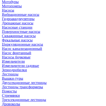
Мотобуры
Мотопомпы
Насосы
Вибрационные насосы
Гидроаккумуляторы
Дренажные насосы
Насосные станции
Поверхностные насосы
Скважинные насосы
Фекальные насосы
Циркуляционные насосы
Насос канализационный
Насос фонтанный
Насосы бочковые
Измельчители
Измельчители садовые
Зернодробилки
Лестницы
Вышки-туры
Двухсекционные лестницы
Лестницы трансформеры
Помосты
Стремянки
Трехсекционные лестницы
Дровоколы