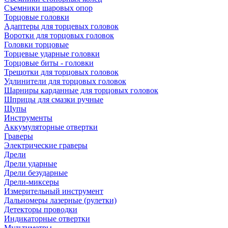
Съемники шаровых опор
Торцовые головки
Адаптеры для торцевых головок
Воротки для торцовых головок
Головки торцовые
Торцевые ударные головки
Торцовые биты - головки
Трещотки для торцовых головок
Удлинители для торцовых головок
Шарниры карданные для торцовых головок
Шприцы для смазки ручные
Щупы
Инструменты
Аккумуляторные отвертки
Граверы
Электрические граверы
Дрели
Дрели ударные
Дрели безударные
Дрели-миксеры
Измерительный инструмент
Дальномеры лазерные (рулетки)
Детекторы проводки
Индикаторные отвертки
Мультиметры