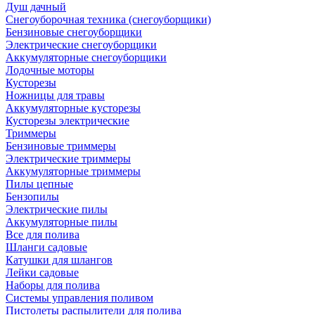
Душ дачный
Снегоуборочная техника (снегоуборщики)
Бензиновые снегоуборщики
Электрические снегоуборщики
Аккумуляторные снегоуборщики
Лодочные моторы
Кусторезы
Ножницы для травы
Аккумуляторные кусторезы
Кусторезы электрические
Триммеры
Бензиновые триммеры
Электрические триммеры
Аккумуляторные триммеры
Пилы цепные
Бензопилы
Электрические пилы
Аккумуляторные пилы
Все для полива
Шланги садовые
Катушки для шлангов
Лейки садовые
Наборы для полива
Системы управления поливом
Пистолеты распылители для полива