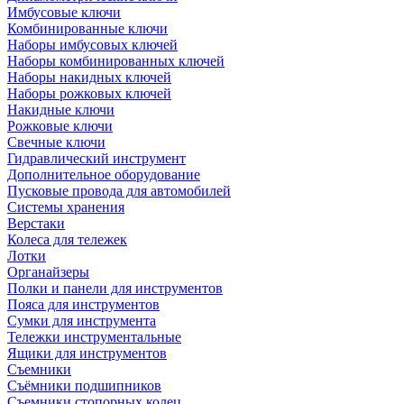
Имбусовые ключи
Комбинированные ключи
Наборы имбусовых ключей
Наборы комбинированных ключей
Наборы накидных ключей
Наборы рожковых ключей
Накидные ключи
Рожковые ключи
Свечные ключи
Гидравлический инструмент
Дополнительное оборудование
Пусковые провода для автомобилей
Системы хранения
Верстаки
Колеса для тележек
Лотки
Органайзеры
Полки и панели для инструментов
Пояса для инструментов
Сумки для инструмента
Тележки инструментальные
Ящики для инструментов
Съемники
Съёмники подшипников
Съемники стопорных колец