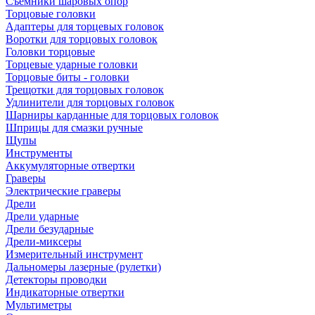
Съемники шаровых опор
Торцовые головки
Адаптеры для торцевых головок
Воротки для торцовых головок
Головки торцовые
Торцевые ударные головки
Торцовые биты - головки
Трещотки для торцовых головок
Удлинители для торцовых головок
Шарниры карданные для торцовых головок
Шприцы для смазки ручные
Щупы
Инструменты
Аккумуляторные отвертки
Граверы
Электрические граверы
Дрели
Дрели ударные
Дрели безударные
Дрели-миксеры
Измерительный инструмент
Дальномеры лазерные (рулетки)
Детекторы проводки
Индикаторные отвертки
Мультиметры