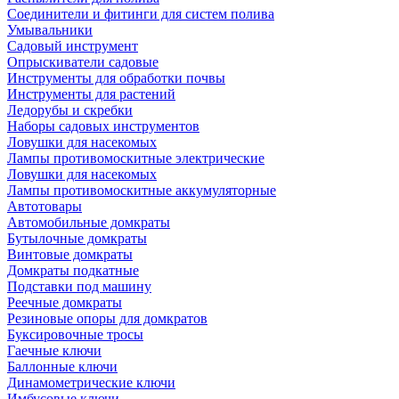
Соединители и фитинги для систем полива
Умывальники
Садовый инструмент
Опрыскиватели садовые
Инструменты для обработки почвы
Инструменты для растений
Ледорубы и скребки
Наборы садовых инструментов
Ловушки для насекомых
Лампы противомоскитные электрические
Ловушки для насекомых
Лампы противомоскитные аккумуляторные
Автотовары
Автомобильные домкраты
Бутылочные домкраты
Винтовые домкраты
Домкраты подкатные
Подставки под машину
Реечные домкраты
Резиновые опоры для домкратов
Буксировочные тросы
Гаечные ключи
Баллонные ключи
Динамометрические ключи
Имбусовые ключи