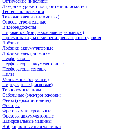
Оптические нивелиры
Лазерные уровни построители плоскостей
Тестеры напряжения
Токовые клещи (клемметры)
Отвесы строительные
Видеоэндоскопы
Пирометры (инфракрасные термометры)
Приемники луча и мишени для лазерного уровня
Лобзики
Лобзики аккумуляторные
Лобзики электричесике
Перфораторы
Перфораторы аккумуляторные
Перфораторы сетевые
Пилы
Монтажные (отрезные)
Циркулярные (дисковые)
Торцовочные пилы
Сабельные (электроножовки)
Фены (термопистолеты)
Фрезеры
Фрезеры универсальные
Фрезеры аккумуляторные
Шлифовальные машины
Вибрационные шлимашинки