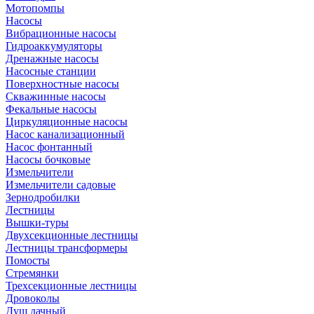
Мотопомпы
Насосы
Вибрационные насосы
Гидроаккумуляторы
Дренажные насосы
Насосные станции
Поверхностные насосы
Скважинные насосы
Фекальные насосы
Циркуляционные насосы
Насос канализационный
Насос фонтанный
Насосы бочковые
Измельчители
Измельчители садовые
Зернодробилки
Лестницы
Вышки-туры
Двухсекционные лестницы
Лестницы трансформеры
Помосты
Стремянки
Трехсекционные лестницы
Дровоколы
Душ дачный