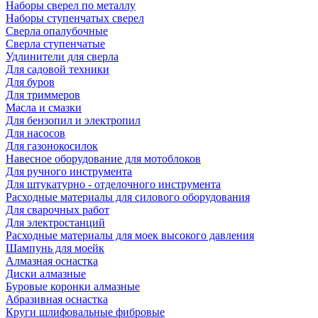
Наборы сверел по металлу
Наборы ступенчатых сверел
Сверла опалубочные
Сверла ступенчатые
Удлинители для сверла
Для садовой техники
Для буров
Для триммеров
Масла и смазки
Для бензопил и электропил
Для насосов
Для газонокосилок
Навесное оборудование для мотоблоков
Для ручного инструмента
Для штукатурно - отделочного инструмента
Расходные материалы для силового оборудования
Для сварочных работ
Для электростанций
Расходные материалы для моек высокого давления
Шампунь для моейк
Алмазная оснастка
Диски алмазные
Буровые коронки алмазные
Абразивная оснастка
Круги шлифовальные фибровые