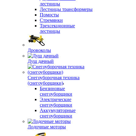
лестницы
Лестницы трансформеры
Помосты
Стремянки
Трехсекционные
лестницы
Дровоколы
Душ дачный
Снегоуборочная техника
(снегоуборщики)
Бензиновые
снегоуборщики
Электрические
снегоуборщики
Аккумуляторные
снегоуборщики
Лодочные моторы