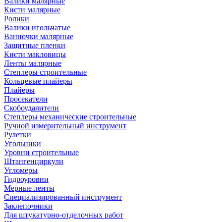
Валики малярные
Кисти малярные
Ролики
Валики игольчатые
Ванночки малярные
Защитные пленки
Кисти макловицы
Ленты малярные
Степлеры строительные
Кольцевые плайеры
Плайеры
Просекатели
Скобоудалители
Степлеры механические строительные
Ручной измерительный инструмент
Рулетки
Угольники
Уровни строительные
Штангенциркули
Угломеры
Гидроуровни
Мерные ленты
Специализированный инструмент
Заклепочники
Для штукатурно-отделочных работ