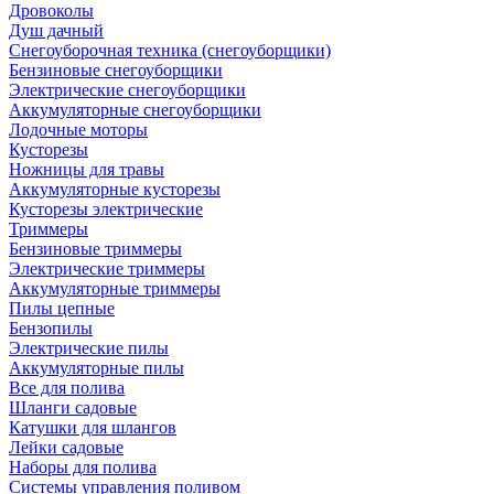
Дровоколы
Душ дачный
Снегоуборочная техника (снегоуборщики)
Бензиновые снегоуборщики
Электрические снегоуборщики
Аккумуляторные снегоуборщики
Лодочные моторы
Кусторезы
Ножницы для травы
Аккумуляторные кусторезы
Кусторезы электрические
Триммеры
Бензиновые триммеры
Электрические триммеры
Аккумуляторные триммеры
Пилы цепные
Бензопилы
Электрические пилы
Аккумуляторные пилы
Все для полива
Шланги садовые
Катушки для шлангов
Лейки садовые
Наборы для полива
Системы управления поливом