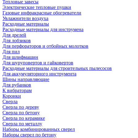
Тепловые завесы
Электрические тепловые пушки
Газовые инфракрасные обогреватели
Увлажнители воздуха
Расходные материалы
Расходные материалы для инструмена
Для дрелей
Для лобзиков
Для перфораторов и отбойных молотков
Для пил
Для шлифмашин
Для шуруповертов и гайковертов
Расходные материалы для строительных пылесосов
Для аккумуляторного инструмента
Шины направляющие
Для рубанков
К вибраторам
Коронки
Сверла
Сверла по дереву
Сверла по бетону
Сверла по керамике
Сверла по металлу
Наборы комбинированных сверел
Наборы сверел по бетону