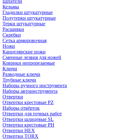
Шпатели
Кельмы
Гладилки штукатурные
Полутерки штукатурные
Терки штукатурные
Расшивки
Скребки
Сетка армировочная
Ножи
Канцелярские ножи
Сменные лезвия для ножей
Коврики непрорезаемые
Ключи
Разводные ключи
Трубные ключи
Наборы ручного инструмента
Наборы автоинструмента
Отвертки
Отвертки крестовые PZ
Наборы отвёрток
Отвертки для точных работ
Отвертки шлицевые SL
Отвертки крестовые PH
Отвертки HEX
Отвертки TORX