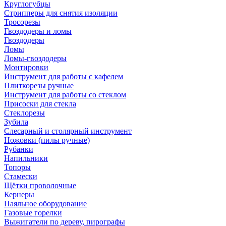
Круглогубцы
Стрипперы для снятия изоляции
Тросорезы
Гвоздодеры и ломы
Гвоздодеры
Ломы
Ломы-гвоздодеры
Монтировки
Инструмент для работы с кафелем
Плиткорезы ручные
Инструмент для работы со стеклом
Присоски для стекла
Стеклорезы
Зубила
Слесарный и столярный инструмент
Ножовки (пилы ручные)
Рубанки
Напильники
Топоры
Стамески
Щётки проволочные
Кернеры
Паяльное оборудование
Газовые горелки
Выжигатели по дереву, пирографы