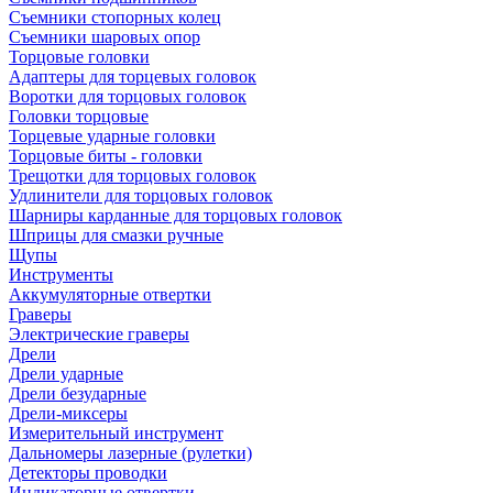
Съемники стопорных колец
Съемники шаровых опор
Торцовые головки
Адаптеры для торцевых головок
Воротки для торцовых головок
Головки торцовые
Торцевые ударные головки
Торцовые биты - головки
Трещотки для торцовых головок
Удлинители для торцовых головок
Шарниры карданные для торцовых головок
Шприцы для смазки ручные
Щупы
Инструменты
Аккумуляторные отвертки
Граверы
Электрические граверы
Дрели
Дрели ударные
Дрели безударные
Дрели-миксеры
Измерительный инструмент
Дальномеры лазерные (рулетки)
Детекторы проводки
Индикаторные отвертки