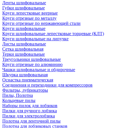
Ленты шлифовальные
Губки шлифовальные
Круги лепестковые веерные
Круги отрезные по металлу
Круги отрезные по нержавеющей стали
Круги шлифовальные
Круги шлифовальные лепестковые торцевые (КЛТ)
Круги шлифовальные на липучке
Листы шлифовальные
Сетка шлифовальная
Терки шлифовальные
Треугольники шлифовальные
Круги отрезные по алюминию
Чашки шлифовальные и обдирочные
Шкурка шлифовальная
Оснастка пневматическая
Соединения и переходники для компрессоров
Фильтры, лубрикаторы
Пилы, Полотна
Кольцевые пилы
Наборы пилок для лобзиков
Пилки для ручного лобзика
Пилки для электролобзика
Полотна для ленточной пилы
Полотна для лобзиковых станков