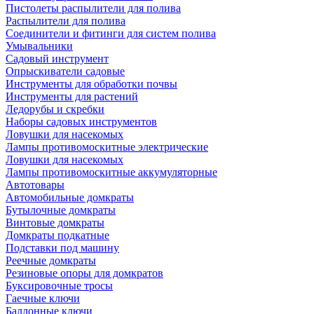
Пистолеты распылители для полива
Распылители для полива
Соединители и фитинги для систем полива
Умывальники
Садовый инструмент
Опрыскиватели садовые
Инструменты для обработки почвы
Инструменты для растений
Ледорубы и скребки
Наборы садовых инструментов
Ловушки для насекомых
Лампы противомоскитные электрические
Ловушки для насекомых
Лампы противомоскитные аккумуляторные
Автотовары
Автомобильные домкраты
Бутылочные домкраты
Винтовые домкраты
Домкраты подкатные
Подставки под машину
Реечные домкраты
Резиновые опоры для домкратов
Буксировочные тросы
Гаечные ключи
Баллонные ключи