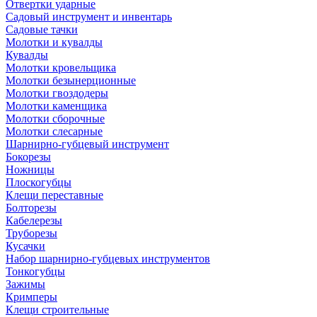
Отвертки ударные
Садовый инструмент и инвентарь
Садовые тачки
Молотки и кувалды
Кувалды
Молотки кровельщика
Молотки безынерционные
Молотки гвоздодеры
Молотки каменщика
Молотки сборочные
Молотки слесарные
Шарнирно-губцевый инструмент
Бокорезы
Ножницы
Плоскогубцы
Клещи переставные
Болторезы
Кабелерезы
Труборезы
Кусачки
Набор шарнирно-губцевых инструментов
Тонкогубцы
Зажимы
Кримперы
Клещи строительные