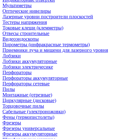
Мультиметры
Оптические нивелиры
Лазерные уровни построители плоскостей
Тестеры напряжения
Токовые клещи (клемметры)
Отвесы строительные
Видеоэндоскопы
Пирометры (инфракрасные термометры)
Приемники луча и мишени для лазерного уровня
Лобзики
Лобзики аккумуляторные
Лобзики электричесике
Перфораторы
Перфораторы аккумуляторные
Перфораторы сетевые
Пилы
Монтажные (отрезные)
Циркулярные (дисковые)
Торцовочные пилы
Сабельные (электроножовки)
Фены (термопистолеты)
Фрезеры
Фрезеры универсальные
Фрезеры аккумуляторные