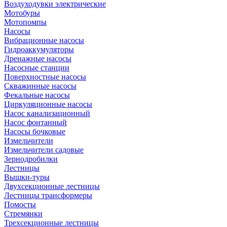
Воздуходувки электрические
Мотобуры
Мотопомпы
Насосы
Вибрационные насосы
Гидроаккумуляторы
Дренажные насосы
Насосные станции
Поверхностные насосы
Скважинные насосы
Фекальные насосы
Циркуляционные насосы
Насос канализационный
Насос фонтанный
Насосы бочковые
Измельчители
Измельчители садовые
Зернодробилки
Лестницы
Вышки-туры
Двухсекционные лестницы
Лестницы трансформеры
Помосты
Стремянки
Трехсекционные лестницы