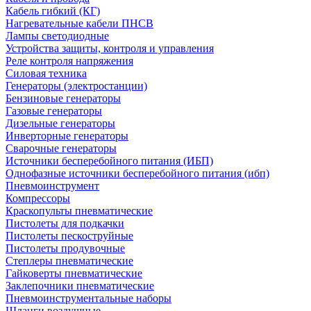
Кабель гибкий (КГ)
Нагревательные кабели ПНСВ
Лампы светодиодные
Устройства защиты, контроля и управления
Реле контроля напряжения
Силовая техника
Генераторы (электростанции)
Бензиновые генераторы
Газовые генераторы
Дизельные генераторы
Инверторные генераторы
Сварочные генераторы
Источники бесперебойного питания (ИБП)
Однофазные источники бесперебойного питания (ибп)
Пневмоинструмент
Компрессоры
Краскопульты пневматические
Пистолеты для подкачки
Пистолеты пескоструйные
Пистолеты продувочные
Степлеры пневматические
Гайковерты пневматические
Заклепочники пневматические
Пневмоинструментальные наборы
Шланги воздушные