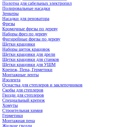
Полотна для сабельных электропил
Полировальные насадки
Зенкеры
Насадки для реноватора
Фрезы
Кромочные фрезы по дереву
Наборы фрез по дереву
Фигирейные фрезы по дереву
Щетки крацовки
Наборы щеток крацовок
Щетки крацовки для дрели
Щетки крацовки для станков
Щетки крацовки для УШМ
Крепеж, Пена, Герметики
Монтажные ленты
Изолента
Оснастка для степлеров и заклепочников
Скобы для степлеров
Гвозди для степлеров
Специальный крепеж
Хомуты
Строительная химия
Герметики
Монтажная пена
Жидкие гвозди