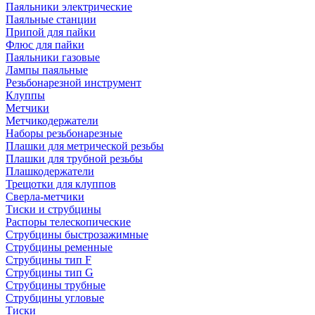
Паяльники электрические
Паяльные станции
Припой для пайки
Флюс для пайки
Паяльники газовые
Лампы паяльные
Резьбонарезной инструмент
Клуппы
Метчики
Метчикодержатели
Наборы резьбонарезные
Плашки для метрической резьбы
Плашки для трубной резьбы
Плашкодержатели
Трещотки для клуппов
Сверла-метчики
Тиски и струбцины
Распоры телескопические
Струбцины быстрозажимные
Струбцины ременные
Струбцины тип F
Струбцины тип G
Струбцины трубные
Струбцины угловые
Тиски