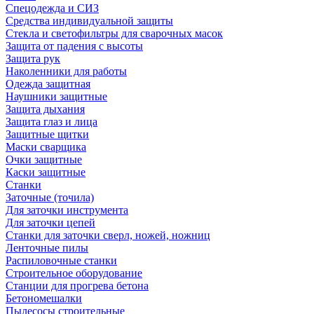
Спецодежда и СИЗ
Средства индивидуальной защиты
Стекла и светофильтры для сварочных масок
Защита от падения с высоты
Защита рук
Наколенники для работы
Одежда защитная
Наушники защитные
Защита дыхания
Защита глаз и лица
Защитные щитки
Маски сварщика
Очки защитные
Каски защитные
Станки
Заточные (точила)
Для заточки инструмента
Для заточки цепей
Станки для заточки сверл, ножей, ножниц
Ленточные пилы
Распиловочные станки
Строительное оборудование
Станции для прогрева бетона
Бетономешалки
Пылесосы строительные