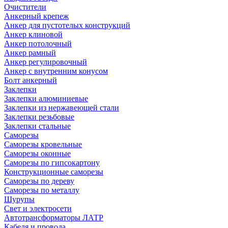
Очистители
Анкерный крепеж
Анкер для пустотелых конструкций
Анкер клиновой
Анкер потолочный
Анкер рамный
Анкер регулировочный
Анкер с внутренним конусом
Болт анкерный
Заклепки
Заклепки алюминиевые
Заклепки из нержавеющей стали
Заклепки резьбовые
Заклепки стальные
Саморезы
Саморезы кровельные
Саморезы оконные
Саморезы по гипсокартону
Конструкционные саморезы
Саморезы по дереву
Саморезы по металлу
Шурупы
Свет и электросети
Автотрансформаторы ЛАТР
Кабеля и провода