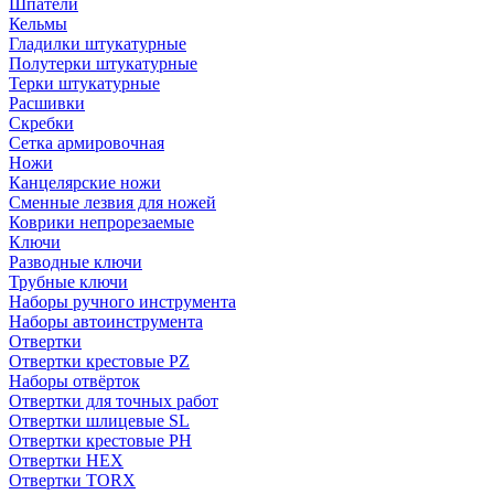
Шпатели
Кельмы
Гладилки штукатурные
Полутерки штукатурные
Терки штукатурные
Расшивки
Скребки
Сетка армировочная
Ножи
Канцелярские ножи
Сменные лезвия для ножей
Коврики непрорезаемые
Ключи
Разводные ключи
Трубные ключи
Наборы ручного инструмента
Наборы автоинструмента
Отвертки
Отвертки крестовые PZ
Наборы отвёрток
Отвертки для точных работ
Отвертки шлицевые SL
Отвертки крестовые PH
Отвертки HEX
Отвертки TORX