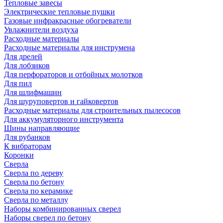
Тепловые завесы
Электрические тепловые пушки
Газовые инфракрасные обогреватели
Увлажнители воздуха
Расходные материалы
Расходные материалы для инструмена
Для дрелей
Для лобзиков
Для перфораторов и отбойных молотков
Для пил
Для шлифмашин
Для шуруповертов и гайковертов
Расходные материалы для строительных пылесосов
Для аккумуляторного инструмента
Шины направляющие
Для рубанков
К вибраторам
Коронки
Сверла
Сверла по дереву
Сверла по бетону
Сверла по керамике
Сверла по металлу
Наборы комбинированных сверел
Наборы сверел по бетону