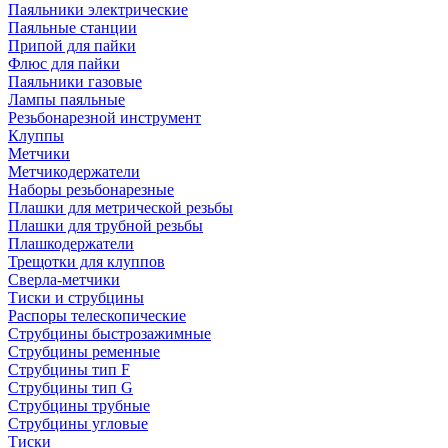
Паяльники электрические
Паяльные станции
Припой для пайки
Флюс для пайки
Паяльники газовые
Лампы паяльные
Резьбонарезной инструмент
Клуппы
Метчики
Метчикодержатели
Наборы резьбонарезные
Плашки для метрической резьбы
Плашки для трубной резьбы
Плашкодержатели
Трещотки для клуппов
Сверла-метчики
Тиски и струбцины
Распоры телескопические
Струбцины быстрозажимные
Струбцины ременные
Струбцины тип F
Струбцины тип G
Струбцины трубные
Струбцины угловые
Тиски