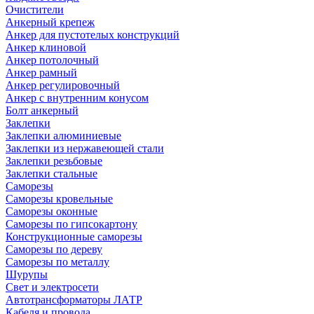
Очистители
Анкерный крепеж
Анкер для пустотелых конструкций
Анкер клиновой
Анкер потолочный
Анкер рамный
Анкер регулировочный
Анкер с внутренним конусом
Болт анкерный
Заклепки
Заклепки алюминиевые
Заклепки из нержавеющей стали
Заклепки резьбовые
Заклепки стальные
Саморезы
Саморезы кровельные
Саморезы оконные
Саморезы по гипсокартону
Конструкционные саморезы
Саморезы по дереву
Саморезы по металлу
Шурупы
Свет и электросети
Автотрансформаторы ЛАТР
Кабеля и провода