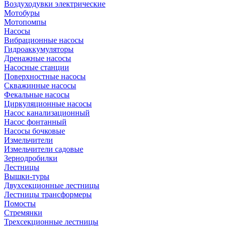
Воздуходувки электрические
Мотобуры
Мотопомпы
Насосы
Вибрационные насосы
Гидроаккумуляторы
Дренажные насосы
Насосные станции
Поверхностные насосы
Скважинные насосы
Фекальные насосы
Циркуляционные насосы
Насос канализационный
Насос фонтанный
Насосы бочковые
Измельчители
Измельчители садовые
Зернодробилки
Лестницы
Вышки-туры
Двухсекционные лестницы
Лестницы трансформеры
Помосты
Стремянки
Трехсекционные лестницы