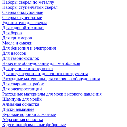
Наборы сверел по металлу
Наборы ступенчатых сверел
Сверла опалубочные
Сверла ступенчатые
Удлинители для сверла
Для садовой техники
Для буров
Для триммеров
Масла и смазки
Для бензопил и электропил
Для насосов
Для газонокосилок
Навесное оборудование для мотоблоков
Для ручного инструмента
Для штукатурно - отделочного инструмента
Расходные материалы для силового оборудования
Для сварочных работ
Для электростанций
Расходные материалы для моек высокого давления
Шампунь для моейк
Алмазная оснастка
Диски алмазные
Буровые коронки алмазные
Абразивная оснастка
Круги шлифовальные фибровые