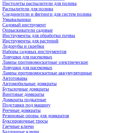
Пистолеты распылители для полива
Распылители для полива
Соединители и фитинги для систем полива
Умывальники
Садовый инструмент
Опрыскиватели садовые
Инструменты для обработки почвы
Инструменты для растений
Ледорубы и скребки
Наборы садовых инструментов
Ловушки для насекомых
Лампы противомоскитные электрические
Ловушки для насекомых
Лампы противомоскитные аккумуляторные
Автотовары
Автомобильные домкраты
Бутылочные домкраты
Винтовые домкраты
Домкраты подкатные
Подставки под машину
Реечные домкраты
Резиновые опоры для домкратов
Буксировочные тросы
Гаечные ключи
Баллонные ключи