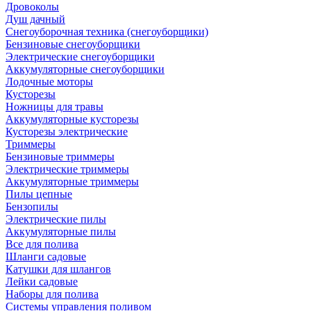
Дровоколы
Душ дачный
Снегоуборочная техника (снегоуборщики)
Бензиновые снегоуборщики
Электрические снегоуборщики
Аккумуляторные снегоуборщики
Лодочные моторы
Кусторезы
Ножницы для травы
Аккумуляторные кусторезы
Кусторезы электрические
Триммеры
Бензиновые триммеры
Электрические триммеры
Аккумуляторные триммеры
Пилы цепные
Бензопилы
Электрические пилы
Аккумуляторные пилы
Все для полива
Шланги садовые
Катушки для шлангов
Лейки садовые
Наборы для полива
Системы управления поливом