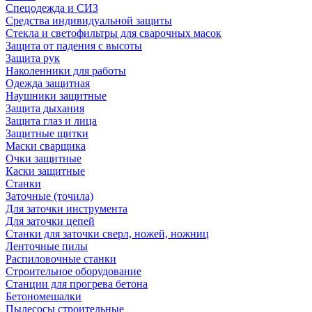
Спецодежда и СИЗ
Средства индивидуальной защиты
Стекла и светофильтры для сварочных масок
Защита от падения с высоты
Защита рук
Наколенники для работы
Одежда защитная
Наушники защитные
Защита дыхания
Защита глаз и лица
Защитные щитки
Маски сварщика
Очки защитные
Каски защитные
Станки
Заточные (точила)
Для заточки инструмента
Для заточки цепей
Станки для заточки сверл, ножей, ножниц
Ленточные пилы
Распиловочные станки
Строительное оборудование
Станции для прогрева бетона
Бетономешалки
Пылесосы строительные