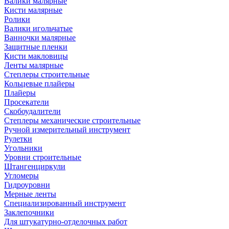
Валики малярные
Кисти малярные
Ролики
Валики игольчатые
Ванночки малярные
Защитные пленки
Кисти макловицы
Ленты малярные
Степлеры строительные
Кольцевые плайеры
Плайеры
Просекатели
Скобоудалители
Степлеры механические строительные
Ручной измерительный инструмент
Рулетки
Угольники
Уровни строительные
Штангенциркули
Угломеры
Гидроуровни
Мерные ленты
Специализированный инструмент
Заклепочники
Для штукатурно-отделочных работ