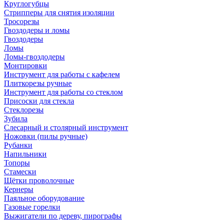
Круглогубцы
Стрипперы для снятия изоляции
Тросорезы
Гвоздодеры и ломы
Гвоздодеры
Ломы
Ломы-гвоздодеры
Монтировки
Инструмент для работы с кафелем
Плиткорезы ручные
Инструмент для работы со стеклом
Присоски для стекла
Стеклорезы
Зубила
Слесарный и столярный инструмент
Ножовки (пилы ручные)
Рубанки
Напильники
Топоры
Стамески
Щётки проволочные
Кернеры
Паяльное оборудование
Газовые горелки
Выжигатели по дереву, пирографы