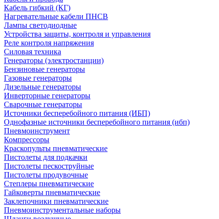
Кабель гибкий (КГ)
Нагревательные кабели ПНСВ
Лампы светодиодные
Устройства защиты, контроля и управления
Реле контроля напряжения
Силовая техника
Генераторы (электростанции)
Бензиновые генераторы
Газовые генераторы
Дизельные генераторы
Инверторные генераторы
Сварочные генераторы
Источники бесперебойного питания (ИБП)
Однофазные источники бесперебойного питания (ибп)
Пневмоинструмент
Компрессоры
Краскопульты пневматические
Пистолеты для подкачки
Пистолеты пескоструйные
Пистолеты продувочные
Степлеры пневматические
Гайковерты пневматические
Заклепочники пневматические
Пневмоинструментальные наборы
Шланги воздушные