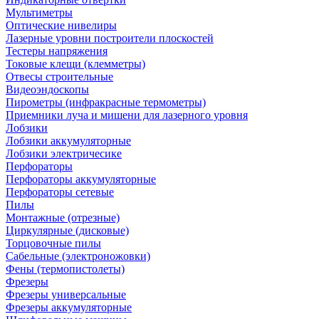
Мультиметры
Оптические нивелиры
Лазерные уровни построители плоскостей
Тестеры напряжения
Токовые клещи (клемметры)
Отвесы строительные
Видеоэндоскопы
Пирометры (инфракрасные термометры)
Приемники луча и мишени для лазерного уровня
Лобзики
Лобзики аккумуляторные
Лобзики электричесике
Перфораторы
Перфораторы аккумуляторные
Перфораторы сетевые
Пилы
Монтажные (отрезные)
Циркулярные (дисковые)
Торцовочные пилы
Сабельные (электроножовки)
Фены (термопистолеты)
Фрезеры
Фрезеры универсальные
Фрезеры аккумуляторные