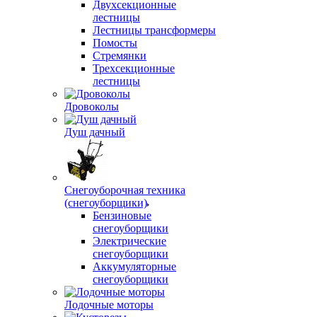
Двухсекционные
лестницы
Лестницы трансформеры
Помосты
Стремянки
Трехсекционные
лестницы
Дровоколы
Душ дачный
Снегоуборочная техника
(снегоуборщики)
Бензиновые
снегоуборщики
Электрические
снегоуборщики
Аккумуляторные
снегоуборщики
Лодочные моторы