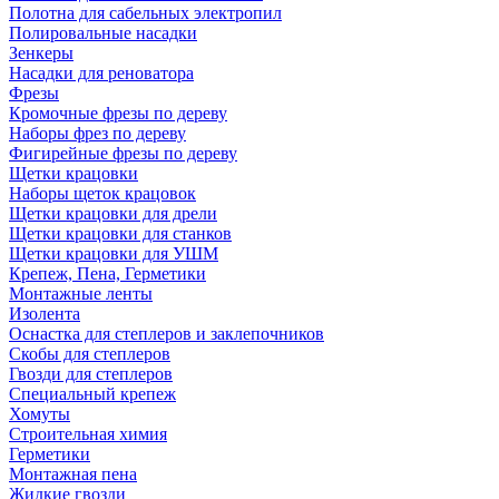
Полотна для сабельных электропил
Полировальные насадки
Зенкеры
Насадки для реноватора
Фрезы
Кромочные фрезы по дереву
Наборы фрез по дереву
Фигирейные фрезы по дереву
Щетки крацовки
Наборы щеток крацовок
Щетки крацовки для дрели
Щетки крацовки для станков
Щетки крацовки для УШМ
Крепеж, Пена, Герметики
Монтажные ленты
Изолента
Оснастка для степлеров и заклепочников
Скобы для степлеров
Гвозди для степлеров
Специальный крепеж
Хомуты
Строительная химия
Герметики
Монтажная пена
Жидкие гвозди