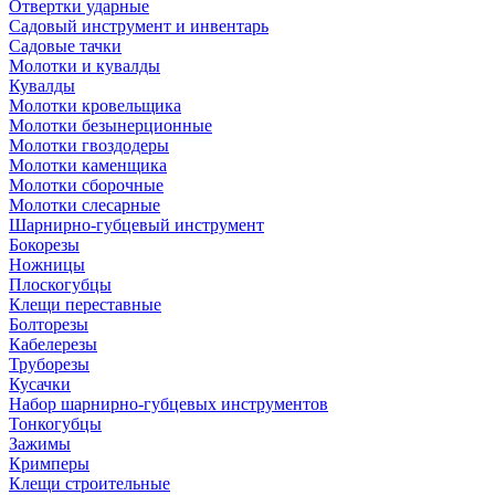
Отвертки ударные
Садовый инструмент и инвентарь
Садовые тачки
Молотки и кувалды
Кувалды
Молотки кровельщика
Молотки безынерционные
Молотки гвоздодеры
Молотки каменщика
Молотки сборочные
Молотки слесарные
Шарнирно-губцевый инструмент
Бокорезы
Ножницы
Плоскогубцы
Клещи переставные
Болторезы
Кабелерезы
Труборезы
Кусачки
Набор шарнирно-губцевых инструментов
Тонкогубцы
Зажимы
Кримперы
Клещи строительные