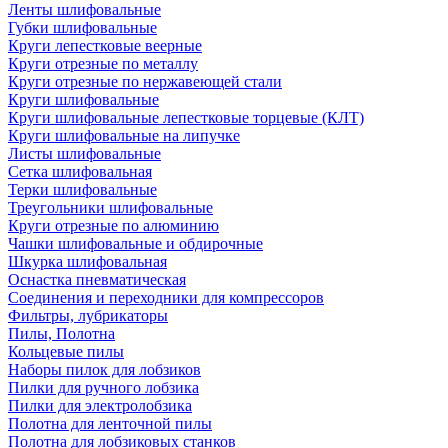
Ленты шлифовальные
Губки шлифовальные
Круги лепестковые веерные
Круги отрезные по металлу
Круги отрезные по нержавеющей стали
Круги шлифовальные
Круги шлифовальные лепестковые торцевые (КЛТ)
Круги шлифовальные на липучке
Листы шлифовальные
Сетка шлифовальная
Терки шлифовальные
Треугольники шлифовальные
Круги отрезные по алюминию
Чашки шлифовальные и обдирочные
Шкурка шлифовальная
Оснастка пневматическая
Соединения и переходники для компрессоров
Фильтры, лубрикаторы
Пилы, Полотна
Кольцевые пилы
Наборы пилок для лобзиков
Пилки для ручного лобзика
Пилки для электролобзика
Полотна для ленточной пилы
Полотна для лобзиковых станков