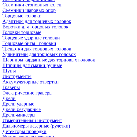
Съемники стопорных колец
Съемники шаровых опор
Торцовые головки
Адаптеры для торцевых головок
Воротки для торцовых головок
Головки торцовые
Торцевые ударные головки
Торцовые биты - головки
Трещотки для торцовых головок
Удлинители для торцовых головок
Шарниры карданные для торцовых головок
Шприцы для смазки ручные
Щупы
Инструменты
Аккумуляторные отвертки
Граверы
Электрические граверы
Дрели
Дрели ударные
Дрели безударные
Дрели-миксеры
Измерительный инструмент
Дальномеры лазерные (рулетки)
Детекторы проводки
Индикаторные отвертки