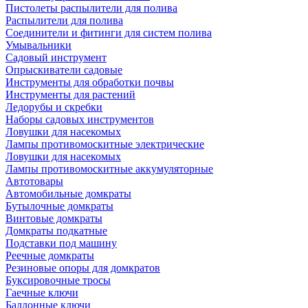
Пистолеты распылители для полива
Распылители для полива
Соединители и фитинги для систем полива
Умывальники
Садовый инструмент
Опрыскиватели садовые
Инструменты для обработки почвы
Инструменты для растений
Ледорубы и скребки
Наборы садовых инструментов
Ловушки для насекомых
Лампы противомоскитные электрические
Ловушки для насекомых
Лампы противомоскитные аккумуляторные
Автотовары
Автомобильные домкраты
Бутылочные домкраты
Винтовые домкраты
Домкраты подкатные
Подставки под машину
Реечные домкраты
Резиновые опоры для домкратов
Буксировочные тросы
Гаечные ключи
Баллонные ключи