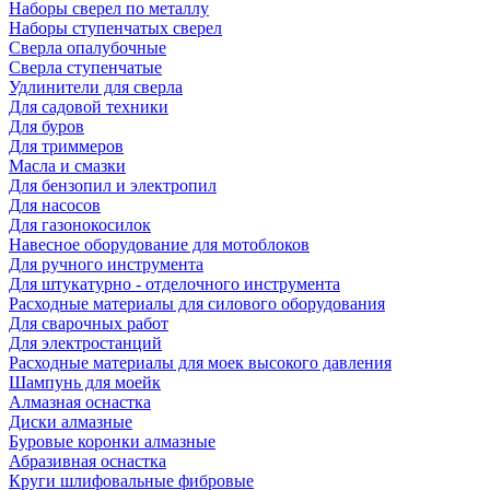
Наборы сверел по металлу
Наборы ступенчатых сверел
Сверла опалубочные
Сверла ступенчатые
Удлинители для сверла
Для садовой техники
Для буров
Для триммеров
Масла и смазки
Для бензопил и электропил
Для насосов
Для газонокосилок
Навесное оборудование для мотоблоков
Для ручного инструмента
Для штукатурно - отделочного инструмента
Расходные материалы для силового оборудования
Для сварочных работ
Для электростанций
Расходные материалы для моек высокого давления
Шампунь для моейк
Алмазная оснастка
Диски алмазные
Буровые коронки алмазные
Абразивная оснастка
Круги шлифовальные фибровые