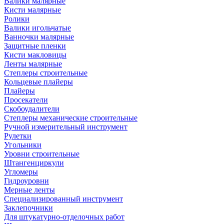
Валики малярные
Кисти малярные
Ролики
Валики игольчатые
Ванночки малярные
Защитные пленки
Кисти макловицы
Ленты малярные
Степлеры строительные
Кольцевые плайеры
Плайеры
Просекатели
Скобоудалители
Степлеры механические строительные
Ручной измерительный инструмент
Рулетки
Угольники
Уровни строительные
Штангенциркули
Угломеры
Гидроуровни
Мерные ленты
Специализированный инструмент
Заклепочники
Для штукатурно-отделочных работ