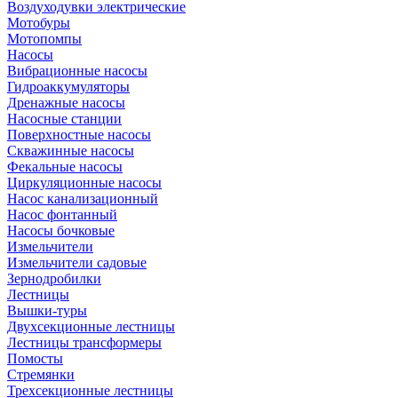
Воздуходувки электрические
Мотобуры
Мотопомпы
Насосы
Вибрационные насосы
Гидроаккумуляторы
Дренажные насосы
Насосные станции
Поверхностные насосы
Скважинные насосы
Фекальные насосы
Циркуляционные насосы
Насос канализационный
Насос фонтанный
Насосы бочковые
Измельчители
Измельчители садовые
Зернодробилки
Лестницы
Вышки-туры
Двухсекционные лестницы
Лестницы трансформеры
Помосты
Стремянки
Трехсекционные лестницы