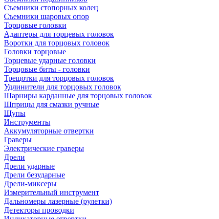
Съемники стопорных колец
Съемники шаровых опор
Торцовые головки
Адаптеры для торцевых головок
Воротки для торцовых головок
Головки торцовые
Торцевые ударные головки
Торцовые биты - головки
Трещотки для торцовых головок
Удлинители для торцовых головок
Шарниры карданные для торцовых головок
Шприцы для смазки ручные
Щупы
Инструменты
Аккумуляторные отвертки
Граверы
Электрические граверы
Дрели
Дрели ударные
Дрели безударные
Дрели-миксеры
Измерительный инструмент
Дальномеры лазерные (рулетки)
Детекторы проводки
Индикаторные отвертки