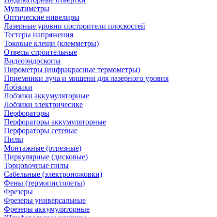
Мультиметры
Оптические нивелиры
Лазерные уровни построители плоскостей
Тестеры напряжения
Токовые клещи (клемметры)
Отвесы строительные
Видеоэндоскопы
Пирометры (инфракрасные термометры)
Приемники луча и мишени для лазерного уровня
Лобзики
Лобзики аккумуляторные
Лобзики электричесике
Перфораторы
Перфораторы аккумуляторные
Перфораторы сетевые
Пилы
Монтажные (отрезные)
Циркулярные (дисковые)
Торцовочные пилы
Сабельные (электроножовки)
Фены (термопистолеты)
Фрезеры
Фрезеры универсальные
Фрезеры аккумуляторные