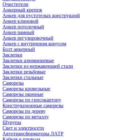
Очистители
Анкерный крепеж
Анкер для пустотелых конструкций
Анкер клиновой
Анкер потолочный
Анкер рамный
Анкер регулировочный
Анкер с внутренним конусом
Болт анкерный
Заклепки
Заклепки алюминиевые
Заклепки из нержавеющей стали
Заклепки резьбовые
Заклепки стальные
Саморезы
Саморезы кровельные
Саморезы оконные
Саморезы по гипсокартону
Конструкционные саморезы
Саморезы по дереву
Саморезы по металлу
Шурупы
Свет и электросети
Автотрансформаторы ЛАТР
Кабеля и провода