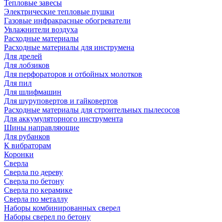
Тепловые завесы
Электрические тепловые пушки
Газовые инфракрасные обогреватели
Увлажнители воздуха
Расходные материалы
Расходные материалы для инструмена
Для дрелей
Для лобзиков
Для перфораторов и отбойных молотков
Для пил
Для шлифмашин
Для шуруповертов и гайковертов
Расходные материалы для строительных пылесосов
Для аккумуляторного инструмента
Шины направляющие
Для рубанков
К вибраторам
Коронки
Сверла
Сверла по дереву
Сверла по бетону
Сверла по керамике
Сверла по металлу
Наборы комбинированных сверел
Наборы сверел по бетону