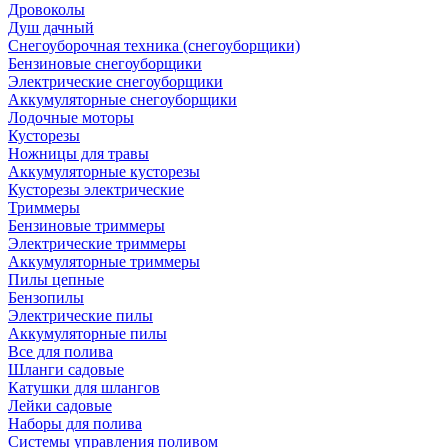
Дровоколы
Душ дачный
Снегоуборочная техника (снегоуборщики)
Бензиновые снегоуборщики
Электрические снегоуборщики
Аккумуляторные снегоуборщики
Лодочные моторы
Кусторезы
Ножницы для травы
Аккумуляторные кусторезы
Кусторезы электрические
Триммеры
Бензиновые триммеры
Электрические триммеры
Аккумуляторные триммеры
Пилы цепные
Бензопилы
Электрические пилы
Аккумуляторные пилы
Все для полива
Шланги садовые
Катушки для шлангов
Лейки садовые
Наборы для полива
Системы управления поливом