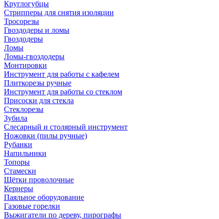
Круглогубцы
Стрипперы для снятия изоляции
Тросорезы
Гвоздодеры и ломы
Гвоздодеры
Ломы
Ломы-гвоздодеры
Монтировки
Инструмент для работы с кафелем
Плиткорезы ручные
Инструмент для работы со стеклом
Присоски для стекла
Стеклорезы
Зубила
Слесарный и столярный инструмент
Ножовки (пилы ручные)
Рубанки
Напильники
Топоры
Стамески
Щётки проволочные
Кернеры
Паяльное оборудование
Газовые горелки
Выжигатели по дереву, пирографы