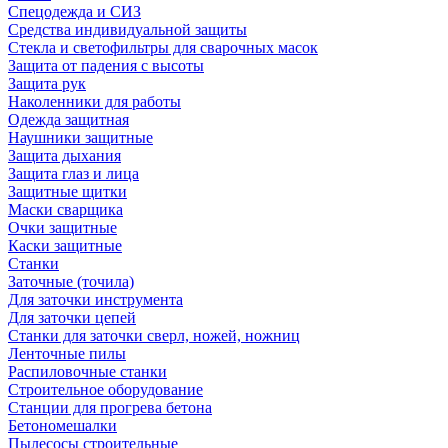
Спецодежда и СИЗ
Средства индивидуальной защиты
Стекла и светофильтры для сварочных масок
Защита от падения с высоты
Защита рук
Наколенники для работы
Одежда защитная
Наушники защитные
Защита дыхания
Защита глаз и лица
Защитные щитки
Маски сварщика
Очки защитные
Каски защитные
Станки
Заточные (точила)
Для заточки инструмента
Для заточки цепей
Станки для заточки сверл, ножей, ножниц
Ленточные пилы
Распиловочные станки
Строительное оборудование
Станции для прогрева бетона
Бетономешалки
Пылесосы строительные