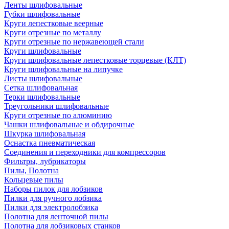
Ленты шлифовальные
Губки шлифовальные
Круги лепестковые веерные
Круги отрезные по металлу
Круги отрезные по нержавеющей стали
Круги шлифовальные
Круги шлифовальные лепестковые торцевые (КЛТ)
Круги шлифовальные на липучке
Листы шлифовальные
Сетка шлифовальная
Терки шлифовальные
Треугольники шлифовальные
Круги отрезные по алюминию
Чашки шлифовальные и обдирочные
Шкурка шлифовальная
Оснастка пневматическая
Соединения и переходники для компрессоров
Фильтры, лубрикаторы
Пилы, Полотна
Кольцевые пилы
Наборы пилок для лобзиков
Пилки для ручного лобзика
Пилки для электролобзика
Полотна для ленточной пилы
Полотна для лобзиковых станков