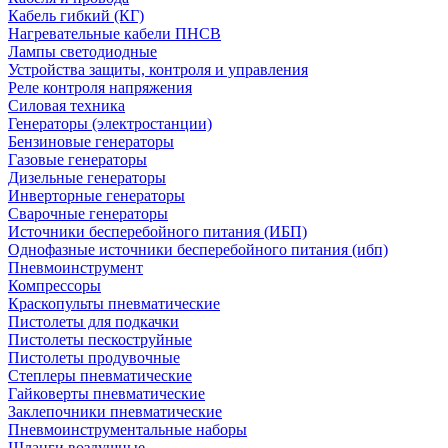
Кабель гибкий (КГ)
Нагревательные кабели ПНСВ
Лампы светодиодные
Устройства защиты, контроля и управления
Реле контроля напряжения
Силовая техника
Генераторы (электростанции)
Бензиновые генераторы
Газовые генераторы
Дизельные генераторы
Инверторные генераторы
Сварочные генераторы
Источники бесперебойного питания (ИБП)
Однофазные источники бесперебойного питания (ибп)
Пневмоинструмент
Компрессоры
Краскопульты пневматические
Пистолеты для подкачки
Пистолеты пескоструйные
Пистолеты продувочные
Степлеры пневматические
Гайковерты пневматические
Заклепочники пневматические
Пневмоинструментальные наборы
Шланги воздушные