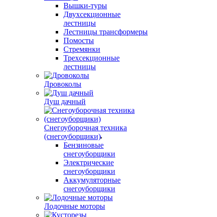
Вышки-туры
Двухсекционные
лестницы
Лестницы трансформеры
Помосты
Стремянки
Трехсекционные
лестницы
Дровоколы
Душ дачный
Снегоуборочная техника
(снегоуборщики)
Бензиновые
снегоуборщики
Электрические
снегоуборщики
Аккумуляторные
снегоуборщики
Лодочные моторы