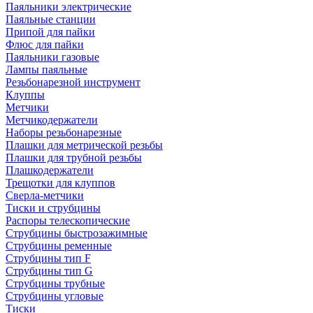
Паяльники электрические
Паяльные станции
Припой для пайки
Флюс для пайки
Паяльники газовые
Лампы паяльные
Резьбонарезной инструмент
Клуппы
Метчики
Метчикодержатели
Наборы резьбонарезные
Плашки для метрической резьбы
Плашки для трубной резьбы
Плашкодержатели
Трещотки для клуппов
Сверла-метчики
Тиски и струбцины
Распоры телескопические
Струбцины быстрозажимные
Струбцины ременные
Струбцины тип F
Струбцины тип G
Струбцины трубные
Струбцины угловые
Тиски