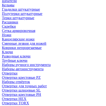
Шпатели
Кельмы
Гладилки штукатурные
Полутерки штукатурные
Терки штукатурные
Расшивки
Скребки
Сетка армировочная
Ножи
Канцелярские ножи
Сменные лезвия для ножей
Коврики непрорезаемые
Ключи
Разводные ключи
Трубные ключи
Наборы ручного инструмента
Наборы автоинструмента
Отвертки
Отвертки крестовые PZ
Наборы отвёрток
Отвертки для точных работ
Отвертки шлицевые SL
Отвертки крестовые PH
Отвертки HEX
Отвертки TORX