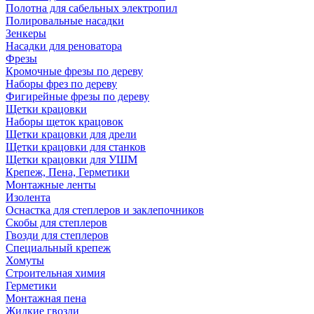
Полотна для сабельных электропил
Полировальные насадки
Зенкеры
Насадки для реноватора
Фрезы
Кромочные фрезы по дереву
Наборы фрез по дереву
Фигирейные фрезы по дереву
Щетки крацовки
Наборы щеток крацовок
Щетки крацовки для дрели
Щетки крацовки для станков
Щетки крацовки для УШМ
Крепеж, Пена, Герметики
Монтажные ленты
Изолента
Оснастка для степлеров и заклепочников
Скобы для степлеров
Гвозди для степлеров
Специальный крепеж
Хомуты
Строительная химия
Герметики
Монтажная пена
Жидкие гвозди