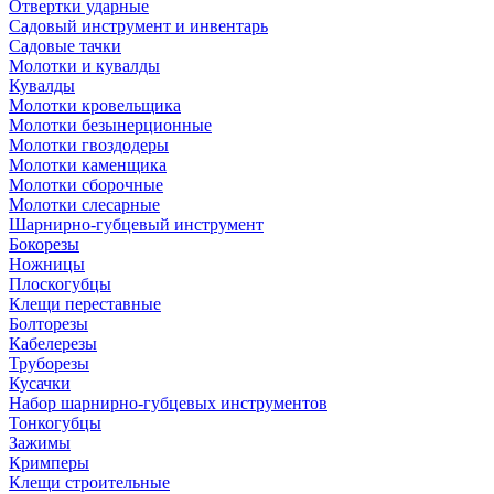
Отвертки ударные
Садовый инструмент и инвентарь
Садовые тачки
Молотки и кувалды
Кувалды
Молотки кровельщика
Молотки безынерционные
Молотки гвоздодеры
Молотки каменщика
Молотки сборочные
Молотки слесарные
Шарнирно-губцевый инструмент
Бокорезы
Ножницы
Плоскогубцы
Клещи переставные
Болторезы
Кабелерезы
Труборезы
Кусачки
Набор шарнирно-губцевых инструментов
Тонкогубцы
Зажимы
Кримперы
Клещи строительные