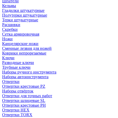
Шпатели
Кельмы
Гладилки штукатурные
Полутерки штукатурные
Терки штукатурные
Расшивки
Скребки
Сетка армировочная
Ножи
Канцелярские ножи
Сменные лезвия для ножей
Коврики непрорезаемые
Ключи
Разводные ключи
Трубные ключи
Наборы ручного инструмента
Наборы автоинструмента
Отвертки
Отвертки крестовые PZ
Наборы отвёрток
Отвертки для точных работ
Отвертки шлицевые SL
Отвертки крестовые PH
Отвертки HEX
Отвертки TORX