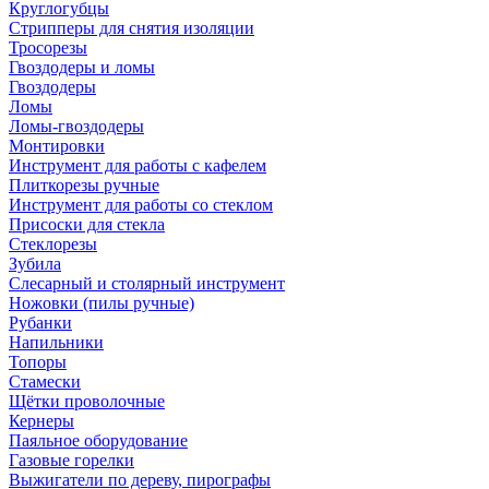
Круглогубцы
Стрипперы для снятия изоляции
Тросорезы
Гвоздодеры и ломы
Гвоздодеры
Ломы
Ломы-гвоздодеры
Монтировки
Инструмент для работы с кафелем
Плиткорезы ручные
Инструмент для работы со стеклом
Присоски для стекла
Стеклорезы
Зубила
Слесарный и столярный инструмент
Ножовки (пилы ручные)
Рубанки
Напильники
Топоры
Стамески
Щётки проволочные
Кернеры
Паяльное оборудование
Газовые горелки
Выжигатели по дереву, пирографы