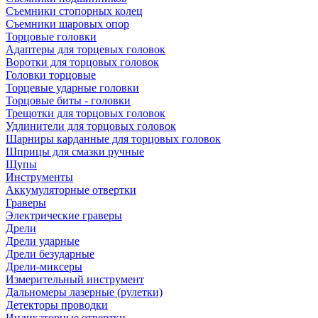
Съемники стопорных колец
Съемники шаровых опор
Торцовые головки
Адаптеры для торцевых головок
Воротки для торцовых головок
Головки торцовые
Торцевые ударные головки
Торцовые биты - головки
Трещотки для торцовых головок
Удлинители для торцовых головок
Шарниры карданные для торцовых головок
Шприцы для смазки ручные
Щупы
Инструменты
Аккумуляторные отвертки
Граверы
Электрические граверы
Дрели
Дрели ударные
Дрели безударные
Дрели-миксеры
Измерительный инструмент
Дальномеры лазерные (рулетки)
Детекторы проводки
Индикаторные отвертки