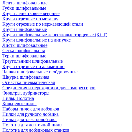
Ленты шлифовальные
Губки шлифовальные
Круги лепестковые веерные
Круги отрезные по металлу
Круги отрезные по нержавеющей стали
Круги шлифовальные
Круги шлифовальные лепестковые торцевые (КЛТ)
Круги шлифовальные на липучке
Листы шлифовальные
Сетка шлифовальная
Терки шлифовальные
Треугольники шлифовальные
Круги отрезные по алюминию
Чашки шлифовальные и обдирочные
Шкурка шлифовальная
Оснастка пневматическая
Соединения и переходники для компрессоров
Фильтры, лубрикаторы
Пилы, Полотна
Кольцевые пилы
Наборы пилок для лобзиков
Пилки для ручного лобзика
Пилки для электролобзика
Полотна для ленточной пилы
Полотна для лобзиковых станков