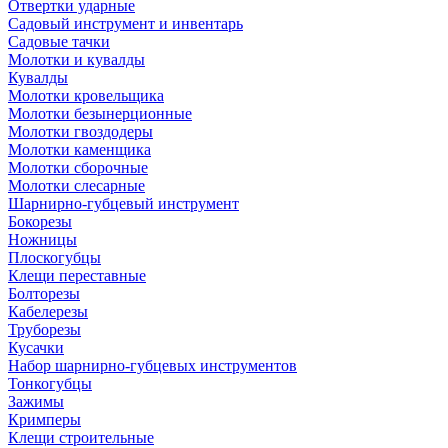
Отвертки ударные
Садовый инструмент и инвентарь
Садовые тачки
Молотки и кувалды
Кувалды
Молотки кровельщика
Молотки безынерционные
Молотки гвоздодеры
Молотки каменщика
Молотки сборочные
Молотки слесарные
Шарнирно-губцевый инструмент
Бокорезы
Ножницы
Плоскогубцы
Клещи переставные
Болторезы
Кабелерезы
Труборезы
Кусачки
Набор шарнирно-губцевых инструментов
Тонкогубцы
Зажимы
Кримперы
Клещи строительные