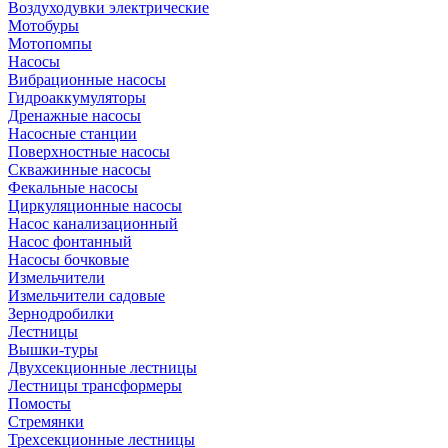
Воздуходувки электрические
Мотобуры
Мотопомпы
Насосы
Вибрационные насосы
Гидроаккумуляторы
Дренажные насосы
Насосные станции
Поверхностные насосы
Скважинные насосы
Фекальные насосы
Циркуляционные насосы
Насос канализационный
Насос фонтанный
Насосы бочковые
Измельчители
Измельчители садовые
Зернодробилки
Лестницы
Вышки-туры
Двухсекционные лестницы
Лестницы трансформеры
Помосты
Стремянки
Трехсекционные лестницы