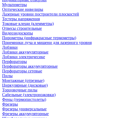
Мультиметры
Оптические нивелиры
Лазерные уровни построители плоскостей
Тестеры напряжения
Токовые клещи (клемметры)
Отвесы строительные
Видеоэндоскопы
Пирометры (инфракрасные термометры)
Приемники луча и мишени для лазерного уровня
Лобзики
Лобзики аккумуляторные
Лобзики электричесике
Перфораторы
Перфораторы аккумуляторные
Перфораторы сетевые
Пилы
Монтажные (отрезные)
Циркулярные (дисковые)
Торцовочные пилы
Сабельные (электроножовки)
Фены (термопистолеты)
Фрезеры
Фрезеры универсальные
Фрезеры аккумуляторные