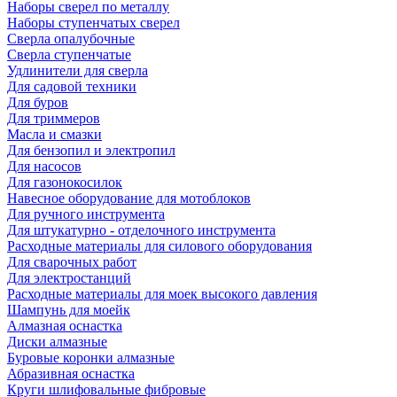
Наборы сверел по металлу
Наборы ступенчатых сверел
Сверла опалубочные
Сверла ступенчатые
Удлинители для сверла
Для садовой техники
Для буров
Для триммеров
Масла и смазки
Для бензопил и электропил
Для насосов
Для газонокосилок
Навесное оборудование для мотоблоков
Для ручного инструмента
Для штукатурно - отделочного инструмента
Расходные материалы для силового оборудования
Для сварочных работ
Для электростанций
Расходные материалы для моек высокого давления
Шампунь для моейк
Алмазная оснастка
Диски алмазные
Буровые коронки алмазные
Абразивная оснастка
Круги шлифовальные фибровые