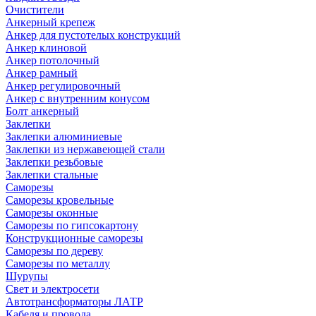
Очистители
Анкерный крепеж
Анкер для пустотелых конструкций
Анкер клиновой
Анкер потолочный
Анкер рамный
Анкер регулировочный
Анкер с внутренним конусом
Болт анкерный
Заклепки
Заклепки алюминиевые
Заклепки из нержавеющей стали
Заклепки резьбовые
Заклепки стальные
Саморезы
Саморезы кровельные
Саморезы оконные
Саморезы по гипсокартону
Конструкционные саморезы
Саморезы по дереву
Саморезы по металлу
Шурупы
Свет и электросети
Автотрансформаторы ЛАТР
Кабеля и провода