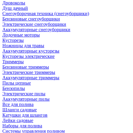
Дровоколы
Душ дачный
Снегоуборочная техника (снегоуборщики)
Бензиновые снегоуборщики
Электрические снегоуборщики
Аккумуляторные снегоуборщики
Лодочные моторы
Кусторезы
Ножницы для травы
Аккумуляторные кусторезы
Кусторезы электрические
Триммеры
Бензиновые триммеры
Электрические триммеры
Аккумуляторные триммеры
Пилы цепные
Бензопилы
Электрические пилы
Аккумуляторные пилы
Все для полива
Шланги садовые
Катушки для шлангов
Лейки садовые
Наборы для полива
Системы управления поливом