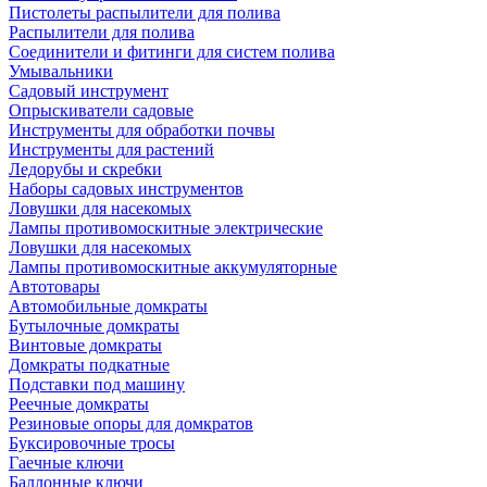
Пистолеты распылители для полива
Распылители для полива
Соединители и фитинги для систем полива
Умывальники
Садовый инструмент
Опрыскиватели садовые
Инструменты для обработки почвы
Инструменты для растений
Ледорубы и скребки
Наборы садовых инструментов
Ловушки для насекомых
Лампы противомоскитные электрические
Ловушки для насекомых
Лампы противомоскитные аккумуляторные
Автотовары
Автомобильные домкраты
Бутылочные домкраты
Винтовые домкраты
Домкраты подкатные
Подставки под машину
Реечные домкраты
Резиновые опоры для домкратов
Буксировочные тросы
Гаечные ключи
Баллонные ключи