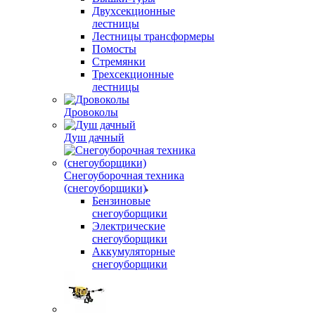
Двухсекционные
лестницы
Лестницы трансформеры
Помосты
Стремянки
Трехсекционные
лестницы
Дровоколы
Душ дачный
Снегоуборочная техника
(снегоуборщики)
Бензиновые
снегоуборщики
Электрические
снегоуборщики
Аккумуляторные
снегоуборщики