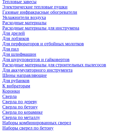
Тепловые завесы
Электрические тепловые пушки
Газовые инфракрасные обогреватели
Увлажнители воздуха
Расходные материалы
Расходные материалы для инструмена
Для дрелей
Для лобзиков
Для перфораторов и отбойных молотков
Для пил
Для шлифмашин
Для шуруповертов и гайковертов
Расходные материалы для строительных пылесосов
Для аккумуляторного инструмента
Шины направляющие
Для рубанков
К вибраторам
Коронки
Сверла
Сверла по дереву
Сверла по бетону
Сверла по керамике
Сверла по металлу
Наборы комбинированных сверел
Наборы сверел по бетону