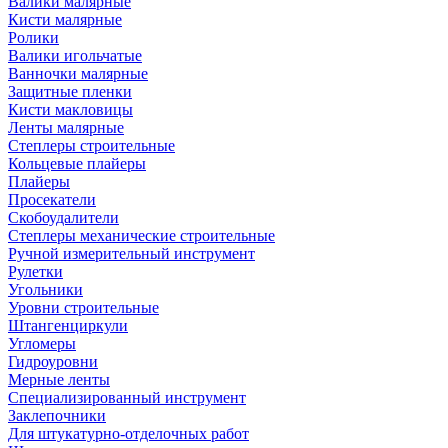
Валики малярные
Кисти малярные
Ролики
Валики игольчатые
Ванночки малярные
Защитные пленки
Кисти макловицы
Ленты малярные
Степлеры строительные
Кольцевые плайеры
Плайеры
Просекатели
Скобоудалители
Степлеры механические строительные
Ручной измерительный инструмент
Рулетки
Угольники
Уровни строительные
Штангенциркули
Угломеры
Гидроуровни
Мерные ленты
Специализированный инструмент
Заклепочники
Для штукатурно-отделочных работ