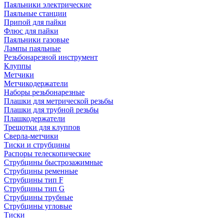
Паяльники электрические
Паяльные станции
Припой для пайки
Флюс для пайки
Паяльники газовые
Лампы паяльные
Резьбонарезной инструмент
Клуппы
Метчики
Метчикодержатели
Наборы резьбонарезные
Плашки для метрической резьбы
Плашки для трубной резьбы
Плашкодержатели
Трещотки для клуппов
Сверла-метчики
Тиски и струбцины
Распоры телескопические
Струбцины быстрозажимные
Струбцины ременные
Струбцины тип F
Струбцины тип G
Струбцины трубные
Струбцины угловые
Тиски