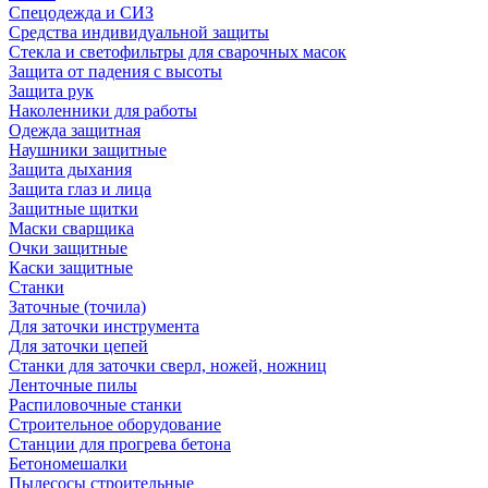
Спецодежда и СИЗ
Средства индивидуальной защиты
Стекла и светофильтры для сварочных масок
Защита от падения с высоты
Защита рук
Наколенники для работы
Одежда защитная
Наушники защитные
Защита дыхания
Защита глаз и лица
Защитные щитки
Маски сварщика
Очки защитные
Каски защитные
Станки
Заточные (точила)
Для заточки инструмента
Для заточки цепей
Станки для заточки сверл, ножей, ножниц
Ленточные пилы
Распиловочные станки
Строительное оборудование
Станции для прогрева бетона
Бетономешалки
Пылесосы строительные