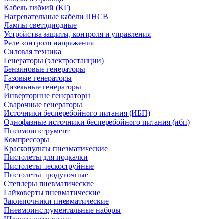
Кабель гибкий (КГ)
Нагревательные кабели ПНСВ
Лампы светодиодные
Устройства защиты, контроля и управления
Реле контроля напряжения
Силовая техника
Генераторы (электростанции)
Бензиновые генераторы
Газовые генераторы
Дизельные генераторы
Инверторные генераторы
Сварочные генераторы
Источники бесперебойного питания (ИБП)
Однофазные источники бесперебойного питания (ибп)
Пневмоинструмент
Компрессоры
Краскопульты пневматические
Пистолеты для подкачки
Пистолеты пескоструйные
Пистолеты продувочные
Степлеры пневматические
Гайковерты пневматические
Заклепочники пневматические
Пневмоинструментальные наборы
Шланги воздушные