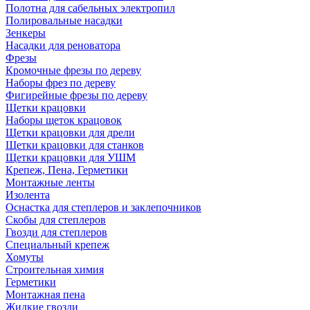
Полотна для сабельных электропил
Полировальные насадки
Зенкеры
Насадки для реноватора
Фрезы
Кромочные фрезы по дереву
Наборы фрез по дереву
Фигирейные фрезы по дереву
Щетки крацовки
Наборы щеток крацовок
Щетки крацовки для дрели
Щетки крацовки для станков
Щетки крацовки для УШМ
Крепеж, Пена, Герметики
Монтажные ленты
Изолента
Оснастка для степлеров и заклепочников
Скобы для степлеров
Гвозди для степлеров
Специальный крепеж
Хомуты
Строительная химия
Герметики
Монтажная пена
Жидкие гвозди