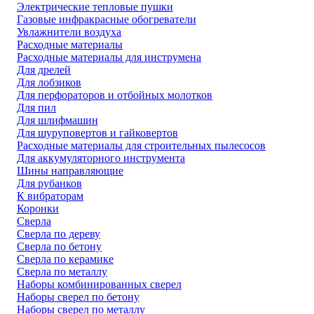
Электрические тепловые пушки
Газовые инфракрасные обогреватели
Увлажнители воздуха
Расходные материалы
Расходные материалы для инструмена
Для дрелей
Для лобзиков
Для перфораторов и отбойных молотков
Для пил
Для шлифмашин
Для шуруповертов и гайковертов
Расходные материалы для строительных пылесосов
Для аккумуляторного инструмента
Шины направляющие
Для рубанков
К вибраторам
Коронки
Сверла
Сверла по дереву
Сверла по бетону
Сверла по керамике
Сверла по металлу
Наборы комбинированных сверел
Наборы сверел по бетону
Наборы сверел по металлу