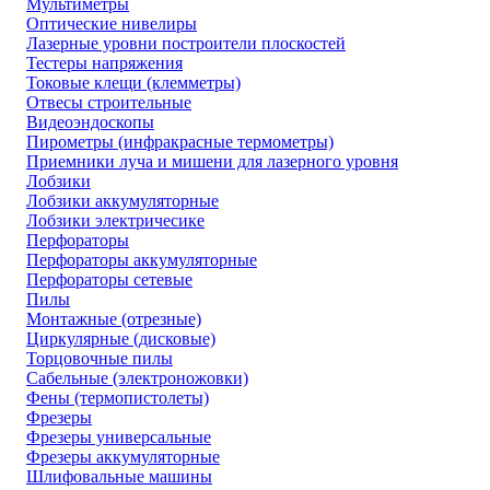
Мультиметры
Оптические нивелиры
Лазерные уровни построители плоскостей
Тестеры напряжения
Токовые клещи (клемметры)
Отвесы строительные
Видеоэндоскопы
Пирометры (инфракрасные термометры)
Приемники луча и мишени для лазерного уровня
Лобзики
Лобзики аккумуляторные
Лобзики электричесике
Перфораторы
Перфораторы аккумуляторные
Перфораторы сетевые
Пилы
Монтажные (отрезные)
Циркулярные (дисковые)
Торцовочные пилы
Сабельные (электроножовки)
Фены (термопистолеты)
Фрезеры
Фрезеры универсальные
Фрезеры аккумуляторные
Шлифовальные машины