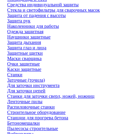
Средства индивидуальной защиты
Стекла и светофильтры для сварочных масок
Защита от падения с высоты
Защита рук
Наколенники для работы
Одежда защитная
Наушники защитные
Защита дыхания
Защита глаз и лица
Защитные щитки
Маски сварщика
Очки защитные
Каски защитные
Станки
Заточные (точила)
Для заточки инструмента
Для заточки цепей
Станки для заточки сверл, ножей, ножниц
Ленточные пилы
Распиловочные станки
Строительное оборудование
Станции для прогрева бетона
Бетономешалки
Пылесосы строительные
Виброплиты