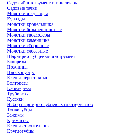
Садовый инструмент и инвентарь
Садовые тачки
Молотки и кувалды
Кувалды
Молотки кровельщика
Молотки безынерционные
Молотки гвоздодеры
Молотки каменщика
Молотки сборочные
Молотки слесарные
Шарнирно-губцевый инструмент
Бокорезы
Ножницы
Плоскогубцы
Клещи переставные
Болторезы
Кабелерезы
Труборезы
Кусачки
Набор шарнирно-губцевых инструментов
Тонкогубцы
Зажимы
Кримперы
Клещи строительные
Круглогубцы