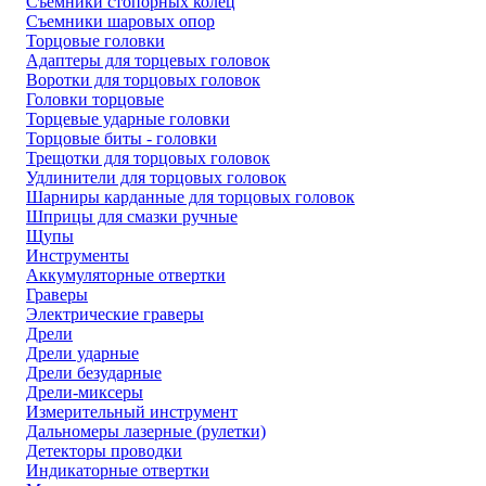
Съемники стопорных колец
Съемники шаровых опор
Торцовые головки
Адаптеры для торцевых головок
Воротки для торцовых головок
Головки торцовые
Торцевые ударные головки
Торцовые биты - головки
Трещотки для торцовых головок
Удлинители для торцовых головок
Шарниры карданные для торцовых головок
Шприцы для смазки ручные
Щупы
Инструменты
Аккумуляторные отвертки
Граверы
Электрические граверы
Дрели
Дрели ударные
Дрели безударные
Дрели-миксеры
Измерительный инструмент
Дальномеры лазерные (рулетки)
Детекторы проводки
Индикаторные отвертки