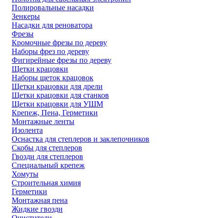
Полировальные насадки
Зенкеры
Насадки для реноватора
Фрезы
Кромочные фрезы по дереву
Наборы фрез по дереву
Фигирейные фрезы по дереву
Щетки крацовки
Наборы щеток крацовок
Щетки крацовки для дрели
Щетки крацовки для станков
Щетки крацовки для УШМ
Крепеж, Пена, Герметики
Монтажные ленты
Изолента
Оснастка для степлеров и заклепочников
Скобы для степлеров
Гвозди для степлеров
Специальный крепеж
Хомуты
Строительная химия
Герметики
Монтажная пена
Жидкие гвозди
Очистители