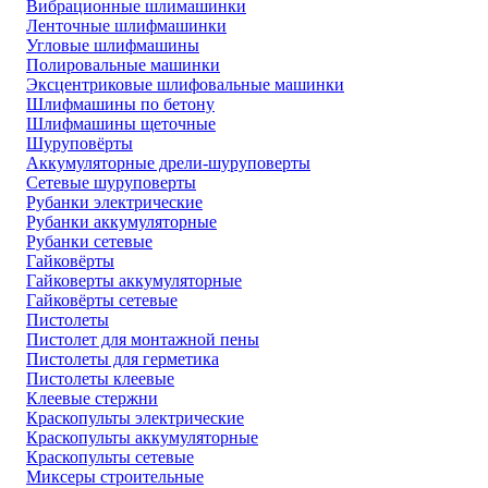
Вибрационные шлимашинки
Ленточные шлифмашинки
Угловые шлифмашины
Полировальные машинки
Эксцентриковые шлифовальные машинки
Шлифмашины по бетону
Шлифмашины щеточные
Шуруповёрты
Аккумуляторные дрели-шуруповерты
Сетевые шуруповерты
Рубанки электрические
Рубанки аккумуляторные
Рубанки сетевые
Гайковёрты
Гайковерты аккумуляторные
Гайковёрты сетевые
Пистолеты
Пистолет для монтажной пены
Пистолеты для герметика
Пистолеты клеевые
Клеевые стержни
Краскопульты электрические
Краскопульты аккумуляторные
Краскопульты сетевые
Миксеры строительные