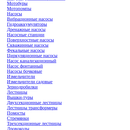
Мотобуры
Мотопомпы
Насосы
Вибрационные насосы
Гидроаккумуляторы
Дренажные насосы
Насосные станции
Поверхностные насосы
Скважинные насосы
Фекальные насосы
Циркуляционные насосы
Насос канализационный
Насос фонтанный
Насосы бочковые
Измельчители
Измельчители садовые
Зернодробилки
Лестницы
Вышки-туры
Двухсекционные лестницы
Лестницы трансформеры
Помосты
Стремянки
Трехсекционные лестницы
Дровоколы