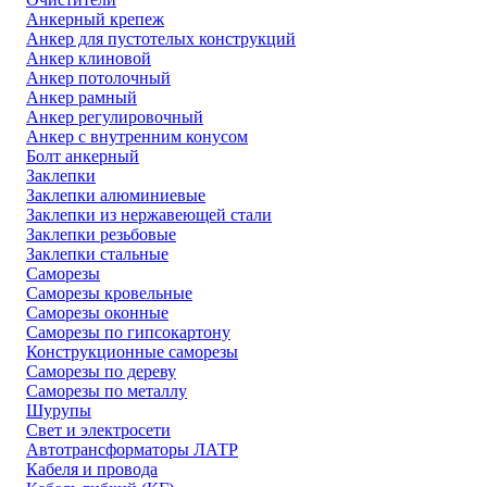
Анкерный крепеж
Анкер для пустотелых конструкций
Анкер клиновой
Анкер потолочный
Анкер рамный
Анкер регулировочный
Анкер с внутренним конусом
Болт анкерный
Заклепки
Заклепки алюминиевые
Заклепки из нержавеющей стали
Заклепки резьбовые
Заклепки стальные
Саморезы
Саморезы кровельные
Саморезы оконные
Саморезы по гипсокартону
Конструкционные саморезы
Саморезы по дереву
Саморезы по металлу
Шурупы
Свет и электросети
Автотрансформаторы ЛАТР
Кабеля и провода