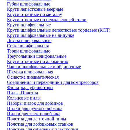
Губки шлифовальные
Круги лепестковые веерные
Круги отрезные по металлу
Круги отрезные по нержавеющей стали
Круги шлифовальные
Круги шлифовальные лепестковые торцевые (КЛТ)
Круги шлифовальные на липучке
Листы шлифовальные
Сетка шлифовальная
Терки шлифовальные
Треугольники шлифовальные
Круги отрезные по алюминию
Чашки шлифовальные и обдирочные
Шкурка шлифовальная
Оснастка пневматическая
Соединения и переходники для компрессоров
Фильтры, лубрикаторы
Пилы, Полотна
Кольцевые пилы
Наборы пилок для лобзиков
Пилки для ручного лобзика
Пилки для электролобзика
Полотна для ленточной пилы
Полотна для лобзиковых станков
Полотна для сабельных электропил