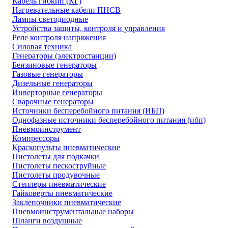
Кабель гибкий (КГ)
Нагревательные кабели ПНСВ
Лампы светодиодные
Устройства защиты, контроля и управления
Реле контроля напряжения
Силовая техника
Генераторы (электростанции)
Бензиновые генераторы
Газовые генераторы
Дизельные генераторы
Инверторные генераторы
Сварочные генераторы
Источники бесперебойного питания (ИБП)
Однофазные источники бесперебойного питания (ибп)
Пневмоинструмент
Компрессоры
Краскопульты пневматические
Пистолеты для подкачки
Пистолеты пескоструйные
Пистолеты продувочные
Степлеры пневматические
Гайковерты пневматические
Заклепочники пневматические
Пневмоинструментальные наборы
Шланги воздушные