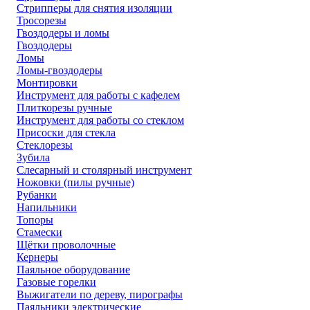
Стрипперы для снятия изоляции
Тросорезы
Гвоздодеры и ломы
Гвоздодеры
Ломы
Ломы-гвоздодеры
Монтировки
Инструмент для работы с кафелем
Плиткорезы ручные
Инструмент для работы со стеклом
Присоски для стекла
Стеклорезы
Зубила
Слесарный и столярный инструмент
Ножовки (пилы ручные)
Рубанки
Напильники
Топоры
Стамески
Щётки проволочные
Кернеры
Паяльное оборудование
Газовые горелки
Выжигатели по дереву, пирографы
Паяльники электрические