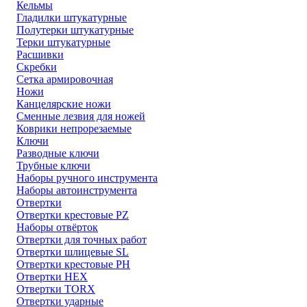
Кельмы
Гладилки штукатурные
Полутерки штукатурные
Терки штукатурные
Расшивки
Скребки
Сетка армировочная
Ножи
Канцелярские ножи
Сменные лезвия для ножей
Коврики непрорезаемые
Ключи
Разводные ключи
Трубные ключи
Наборы ручного инструмента
Наборы автоинструмента
Отвертки
Отвертки крестовые PZ
Наборы отвёрток
Отвертки для точных работ
Отвертки шлицевые SL
Отвертки крестовые PH
Отвертки HEX
Отвертки TORX
Отвертки ударные