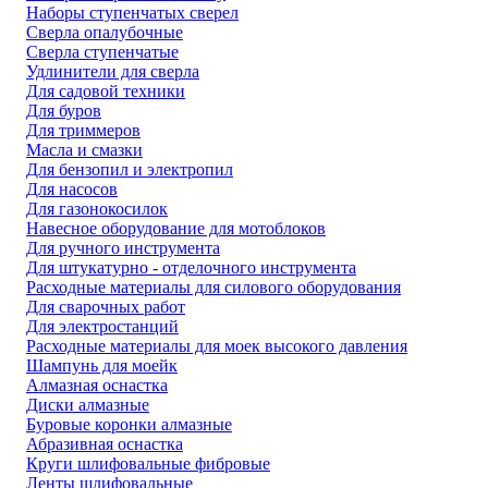
Наборы ступенчатых сверел
Сверла опалубочные
Сверла ступенчатые
Удлинители для сверла
Для садовой техники
Для буров
Для триммеров
Масла и смазки
Для бензопил и электропил
Для насосов
Для газонокосилок
Навесное оборудование для мотоблоков
Для ручного инструмента
Для штукатурно - отделочного инструмента
Расходные материалы для силового оборудования
Для сварочных работ
Для электростанций
Расходные материалы для моек высокого давления
Шампунь для моейк
Алмазная оснастка
Диски алмазные
Буровые коронки алмазные
Абразивная оснастка
Круги шлифовальные фибровые
Ленты шлифовальные