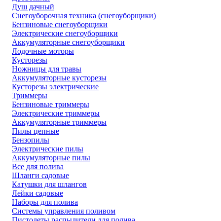
Душ дачный
Снегоуборочная техника (снегоуборщики)
Бензиновые снегоуборщики
Электрические снегоуборщики
Аккумуляторные снегоуборщики
Лодочные моторы
Кусторезы
Ножницы для травы
Аккумуляторные кусторезы
Кусторезы электрические
Триммеры
Бензиновые триммеры
Электрические триммеры
Аккумуляторные триммеры
Пилы цепные
Бензопилы
Электрические пилы
Аккумуляторные пилы
Все для полива
Шланги садовые
Катушки для шлангов
Лейки садовые
Наборы для полива
Системы управления поливом
Пистолеты распылители для полива