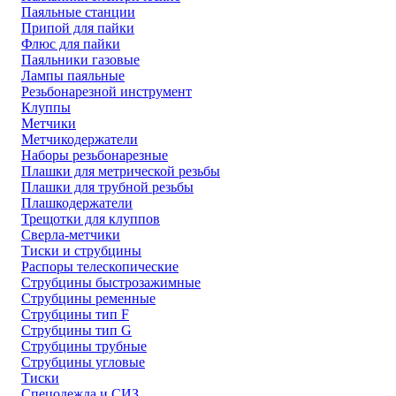
Паяльные станции
Припой для пайки
Флюс для пайки
Паяльники газовые
Лампы паяльные
Резьбонарезной инструмент
Клуппы
Метчики
Метчикодержатели
Наборы резьбонарезные
Плашки для метрической резьбы
Плашки для трубной резьбы
Плашкодержатели
Трещотки для клуппов
Сверла-метчики
Тиски и струбцины
Распоры телескопические
Струбцины быстрозажимные
Струбцины ременные
Струбцины тип F
Струбцины тип G
Струбцины трубные
Струбцины угловые
Тиски
Спецодежда и СИЗ