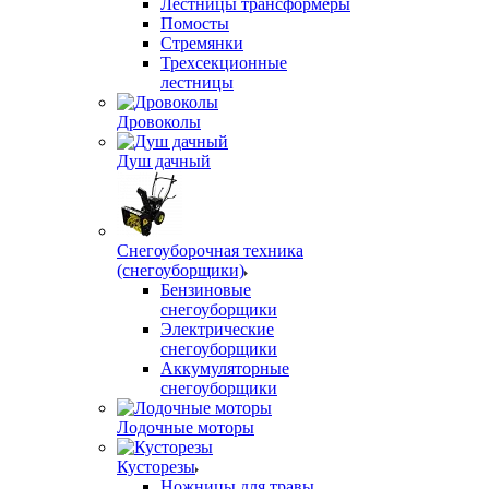
Лестницы трансформеры
Помосты
Стремянки
Трехсекционные
лестницы
Дровоколы
Душ дачный
Снегоуборочная техника
(снегоуборщики)
Бензиновые
снегоуборщики
Электрические
снегоуборщики
Аккумуляторные
снегоуборщики
Лодочные моторы
Кусторезы
Ножницы для травы