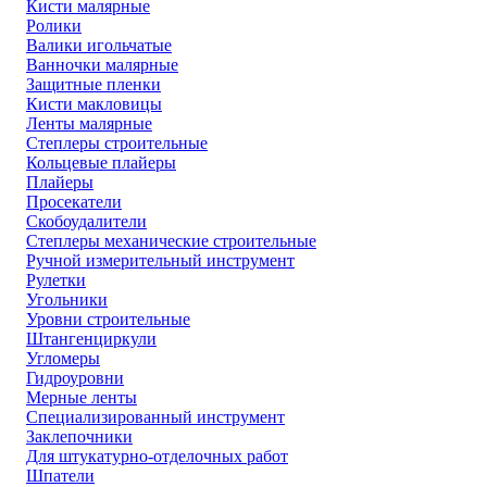
Кисти малярные
Ролики
Валики игольчатые
Ванночки малярные
Защитные пленки
Кисти макловицы
Ленты малярные
Степлеры строительные
Кольцевые плайеры
Плайеры
Просекатели
Скобоудалители
Степлеры механические строительные
Ручной измерительный инструмент
Рулетки
Угольники
Уровни строительные
Штангенциркули
Угломеры
Гидроуровни
Мерные ленты
Специализированный инструмент
Заклепочники
Для штукатурно-отделочных работ
Шпатели