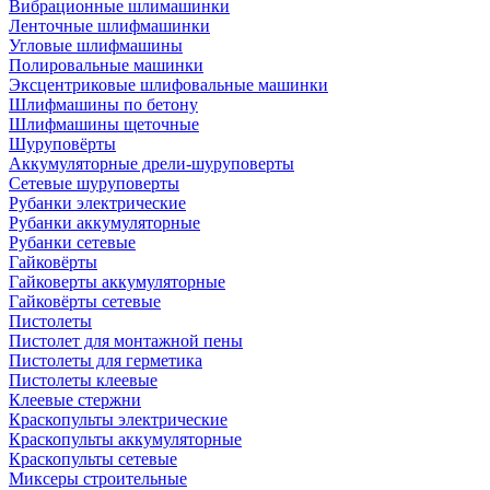
Вибрационные шлимашинки
Ленточные шлифмашинки
Угловые шлифмашины
Полировальные машинки
Эксцентриковые шлифовальные машинки
Шлифмашины по бетону
Шлифмашины щеточные
Шуруповёрты
Аккумуляторные дрели-шуруповерты
Сетевые шуруповерты
Рубанки электрические
Рубанки аккумуляторные
Рубанки сетевые
Гайковёрты
Гайковерты аккумуляторные
Гайковёрты сетевые
Пистолеты
Пистолет для монтажной пены
Пистолеты для герметика
Пистолеты клеевые
Клеевые стержни
Краскопульты электрические
Краскопульты аккумуляторные
Краскопульты сетевые
Миксеры строительные