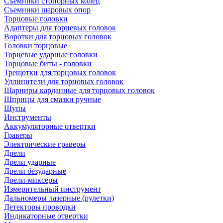
Съемники стопорных колец
Съемники шаровых опор
Торцовые головки
Адаптеры для торцевых головок
Воротки для торцовых головок
Головки торцовые
Торцевые ударные головки
Торцовые биты - головки
Трещотки для торцовых головок
Удлинители для торцовых головок
Шарниры карданные для торцовых головок
Шприцы для смазки ручные
Щупы
Инструменты
Аккумуляторные отвертки
Граверы
Электрические граверы
Дрели
Дрели ударные
Дрели безударные
Дрели-миксеры
Измерительный инструмент
Дальномеры лазерные (рулетки)
Детекторы проводки
Индикаторные отвертки