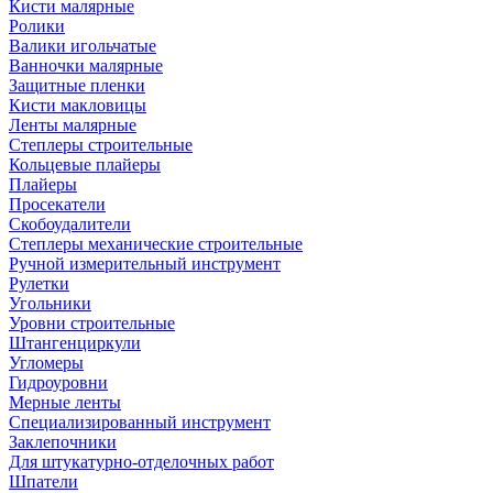
Кисти малярные
Ролики
Валики игольчатые
Ванночки малярные
Защитные пленки
Кисти макловицы
Ленты малярные
Степлеры строительные
Кольцевые плайеры
Плайеры
Просекатели
Скобоудалители
Степлеры механические строительные
Ручной измерительный инструмент
Рулетки
Угольники
Уровни строительные
Штангенциркули
Угломеры
Гидроуровни
Мерные ленты
Специализированный инструмент
Заклепочники
Для штукатурно-отделочных работ
Шпатели