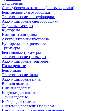
Душ дачный
Снегоуборочная техника (снегоуборщики)
Бензиновые снегоуборщики
Электрические снегоуборщики
Аккумуляторные снегоуборщики
Лодочные моторы
Кусторезы
Ножницы для травы
Аккумуляторные кусторезы
Кусторезы электрические
Триммеры
Бензиновые триммеры
Электрические триммеры
Аккумуляторные триммеры
Пилы цепные
Бензопилы
Электрические пилы
Аккумуляторные пилы
Все для полива
Шланги садовые
Катушки для шлангов
Лейки садовые
Наборы для полива
Системы управления поливом
Пистолеты распылители для полива