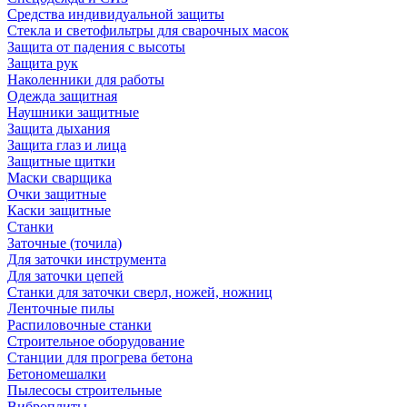
Средства индивидуальной защиты
Стекла и светофильтры для сварочных масок
Защита от падения с высоты
Защита рук
Наколенники для работы
Одежда защитная
Наушники защитные
Защита дыхания
Защита глаз и лица
Защитные щитки
Маски сварщика
Очки защитные
Каски защитные
Станки
Заточные (точила)
Для заточки инструмента
Для заточки цепей
Станки для заточки сверл, ножей, ножниц
Ленточные пилы
Распиловочные станки
Строительное оборудование
Станции для прогрева бетона
Бетономешалки
Пылесосы строительные
Виброплиты