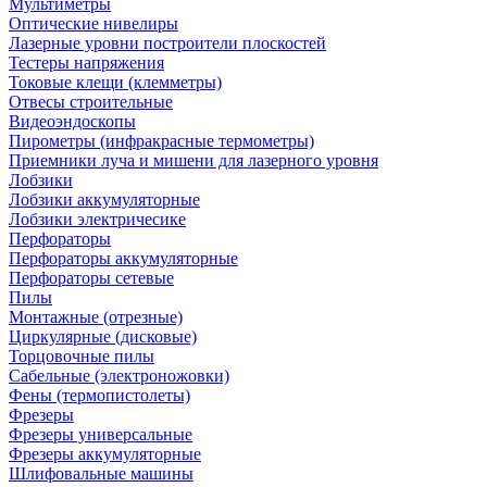
Мультиметры
Оптические нивелиры
Лазерные уровни построители плоскостей
Тестеры напряжения
Токовые клещи (клемметры)
Отвесы строительные
Видеоэндоскопы
Пирометры (инфракрасные термометры)
Приемники луча и мишени для лазерного уровня
Лобзики
Лобзики аккумуляторные
Лобзики электричесике
Перфораторы
Перфораторы аккумуляторные
Перфораторы сетевые
Пилы
Монтажные (отрезные)
Циркулярные (дисковые)
Торцовочные пилы
Сабельные (электроножовки)
Фены (термопистолеты)
Фрезеры
Фрезеры универсальные
Фрезеры аккумуляторные
Шлифовальные машины