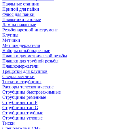
Паяльные станции
Припой для пайки
Флюс для пайки
Паяльники газовые
Лампы паяльные
Резьбонарезной инструмент
Клуппы
Метчики
Метчикодержатели
Наборы резьбонарезные
Плашки для метрической резьбы
Плашки для трубной резьбы
Плашкодержатели
Трещотки для клуппов
Сверла-метчики
Тиски и струбцины
Распоры телескопические
Струбцины быстрозажимные
Струбцины ременные
Струбцины тип F
Струбцины тип G
Струбцины трубные
Струбцины угловые
Тиски
Спецодежда и СИЗ