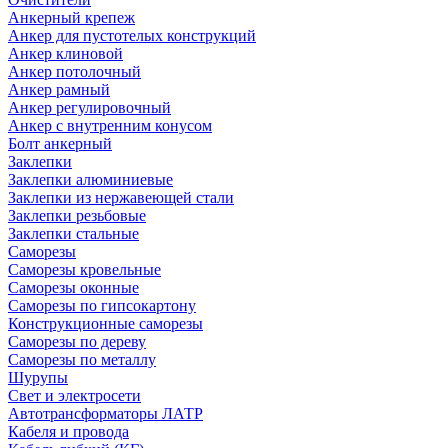
Анкерный крепеж
Анкер для пустотелых конструкций
Анкер клиновой
Анкер потолочный
Анкер рамный
Анкер регулировочный
Анкер с внутренним конусом
Болт анкерный
Заклепки
Заклепки алюминиевые
Заклепки из нержавеющей стали
Заклепки резьбовые
Заклепки стальные
Саморезы
Саморезы кровельные
Саморезы оконные
Саморезы по гипсокартону
Конструкционные саморезы
Саморезы по дереву
Саморезы по металлу
Шурупы
Свет и электросети
Автотрансформаторы ЛАТР
Кабеля и провода