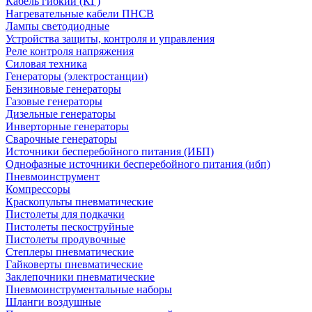
Кабель гибкий (КГ)
Нагревательные кабели ПНСВ
Лампы светодиодные
Устройства защиты, контроля и управления
Реле контроля напряжения
Силовая техника
Генераторы (электростанции)
Бензиновые генераторы
Газовые генераторы
Дизельные генераторы
Инверторные генераторы
Сварочные генераторы
Источники бесперебойного питания (ИБП)
Однофазные источники бесперебойного питания (ибп)
Пневмоинструмент
Компрессоры
Краскопульты пневматические
Пистолеты для подкачки
Пистолеты пескоструйные
Пистолеты продувочные
Степлеры пневматические
Гайковерты пневматические
Заклепочники пневматические
Пневмоинструментальные наборы
Шланги воздушные