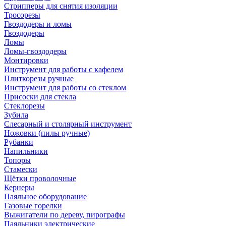
Стрипперы для снятия изоляции
Тросорезы
Гвоздодеры и ломы
Гвоздодеры
Ломы
Ломы-гвоздодеры
Монтировки
Инструмент для работы с кафелем
Плиткорезы ручные
Инструмент для работы со стеклом
Присоски для стекла
Стеклорезы
Зубила
Слесарный и столярный инструмент
Ножовки (пилы ручные)
Рубанки
Напильники
Топоры
Стамески
Щётки проволочные
Кернеры
Паяльное оборудование
Газовые горелки
Выжигатели по дереву, пирографы
Паяльники электрические