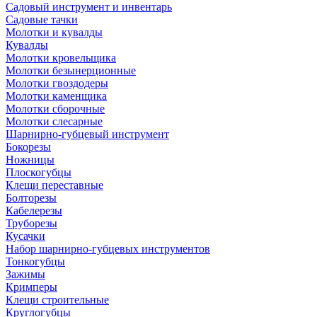
Садовый инструмент и инвентарь
Садовые тачки
Молотки и кувалды
Кувалды
Молотки кровельщика
Молотки безынерционные
Молотки гвоздодеры
Молотки каменщика
Молотки сборочные
Молотки слесарные
Шарнирно-губцевый инструмент
Бокорезы
Ножницы
Плоскогубцы
Клещи переставные
Болторезы
Кабелерезы
Труборезы
Кусачки
Набор шарнирно-губцевых инструментов
Тонкогубцы
Зажимы
Кримперы
Клещи строительные
Круглогубцы