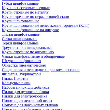
Губки шлифовальные
Круги лепестковые веерные
Круги отрезные по металлу
Круги отрезные по нержавеющей стали
Круги шлифовальные
Круги шлифовальные лепестковые торцевые (КЛТ)
Круги шлифовальные на липучке
Листы шлифовальные
Сетка шлифовальная
Терки шлифовальные
Треугольники шлифовальные
Круги отрезные по алюминию
Чашки шлифовальные и обдирочные
Шкурка шлифовальная
Оснастка пневматическая
Соединения и переходники для компрессоров
Фильтры, лубрикаторы
Пилы, Полотна
Кольцевые пилы
Наборы пилок для лобзиков
Пилки для ручного лобзика
Пилки для электролобзика
Полотна для ленточной пилы
Полотна для лобзиковых станков
Полотна для сабельных электропил