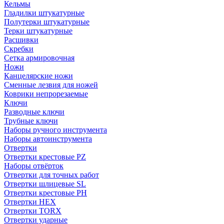
Кельмы
Гладилки штукатурные
Полутерки штукатурные
Терки штукатурные
Расшивки
Скребки
Сетка армировочная
Ножи
Канцелярские ножи
Сменные лезвия для ножей
Коврики непрорезаемые
Ключи
Разводные ключи
Трубные ключи
Наборы ручного инструмента
Наборы автоинструмента
Отвертки
Отвертки крестовые PZ
Наборы отвёрток
Отвертки для точных работ
Отвертки шлицевые SL
Отвертки крестовые PH
Отвертки HEX
Отвертки TORX
Отвертки ударные