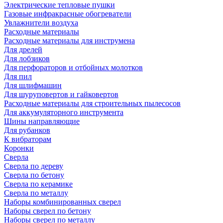
Электрические тепловые пушки
Газовые инфракрасные обогреватели
Увлажнители воздуха
Расходные материалы
Расходные материалы для инструмена
Для дрелей
Для лобзиков
Для перфораторов и отбойных молотков
Для пил
Для шлифмашин
Для шуруповертов и гайковертов
Расходные материалы для строительных пылесосов
Для аккумуляторного инструмента
Шины направляющие
Для рубанков
К вибраторам
Коронки
Сверла
Сверла по дереву
Сверла по бетону
Сверла по керамике
Сверла по металлу
Наборы комбинированных сверел
Наборы сверел по бетону
Наборы сверел по металлу