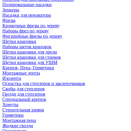
Полировальные насадки
Зенкеры
Насадки для реноватора
Фрезы
Кромочные фрезы по дереву
Наборы фрез по дереву
Фигирейные фрезы по дереву
Щетки крацовки
Наборы щеток крацовок
Щетки крацовки для дрели
Щетки крацовки для станков
Щетки крацовки для УШМ
Крепеж, Пена, Герметики
Монтажные ленты
Изолента
Оснастка для степлеров и заклепочников
Скобы для степлеров
Гвозди для степлеров
Специальный крепеж
Хомуты
Строительная химия
Герметики
Монтажная пена
Жидкие гвозди
Очистители