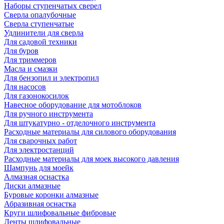
Наборы ступенчатых сверел
Сверла опалубочные
Сверла ступенчатые
Удлинители для сверла
Для садовой техники
Для буров
Для триммеров
Масла и смазки
Для бензопил и электропил
Для насосов
Для газонокосилок
Навесное оборудование для мотоблоков
Для ручного инструмента
Для штукатурно - отделочного инструмента
Расходные материалы для силового оборудования
Для сварочных работ
Для электростанций
Расходные материалы для моек высокого давления
Шампунь для моейк
Алмазная оснастка
Диски алмазные
Буровые коронки алмазные
Абразивная оснастка
Круги шлифовальные фибровые
Ленты шлифовальные