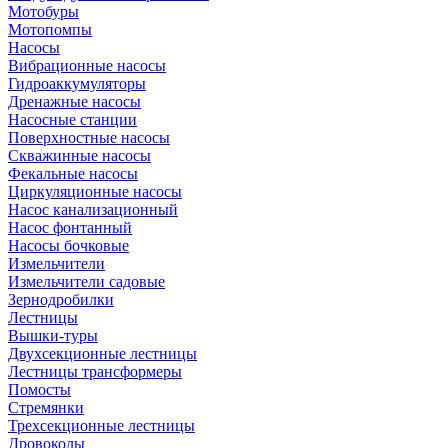
Мотобуры
Мотопомпы
Насосы
Вибрационные насосы
Гидроаккумуляторы
Дренажные насосы
Насосные станции
Поверхностные насосы
Скважинные насосы
Фекальные насосы
Циркуляционные насосы
Насос канализационный
Насос фонтанный
Насосы бочковые
Измельчители
Измельчители садовые
Зернодробилки
Лестницы
Вышки-туры
Двухсекционные лестницы
Лестницы трансформеры
Помосты
Стремянки
Трехсекционные лестницы
Дровоколы