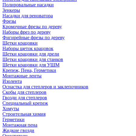
Полировальные насадки
Зенкеры
Насадки для реноватора
Фрезы
Кромочные фрезы по дереву
Наборы фрез по дереву
Фигирейные фрезы по дереву
Щетки крацовки
Наборы щеток крацовок
Щетки крацовки для дрели
Щетки крацовки для станков
Щетки крацовки для УШМ
Крепеж, Пена, Герметики
Монтажные ленты
Изолента
Оснастка для степлеров и заклепочников
Скобы для степлеров
Гвозди для степлеров
Специальный крепеж
Хомуты
Строительная химия
Герметики
Монтажная пена
Жидкие гвозди
Очистители