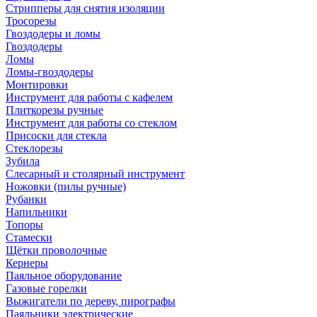
Стрипперы для снятия изоляции
Тросорезы
Гвоздодеры и ломы
Гвоздодеры
Ломы
Ломы-гвоздодеры
Монтировки
Инструмент для работы с кафелем
Плиткорезы ручные
Инструмент для работы со стеклом
Присоски для стекла
Стеклорезы
Зубила
Слесарный и столярный инструмент
Ножовки (пилы ручные)
Рубанки
Напильники
Топоры
Стамески
Щётки проволочные
Кернеры
Паяльное оборудование
Газовые горелки
Выжигатели по дереву, пирографы
Паяльники электрические