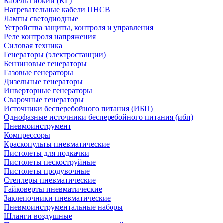
Кабель гибкий (КГ)
Нагревательные кабели ПНСВ
Лампы светодиодные
Устройства защиты, контроля и управления
Реле контроля напряжения
Силовая техника
Генераторы (электростанции)
Бензиновые генераторы
Газовые генераторы
Дизельные генераторы
Инверторные генераторы
Сварочные генераторы
Источники бесперебойного питания (ИБП)
Однофазные источники бесперебойного питания (ибп)
Пневмоинструмент
Компрессоры
Краскопульты пневматические
Пистолеты для подкачки
Пистолеты пескоструйные
Пистолеты продувочные
Степлеры пневматические
Гайковерты пневматические
Заклепочники пневматические
Пневмоинструментальные наборы
Шланги воздушные