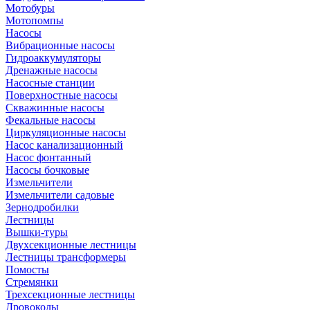
Мотобуры
Мотопомпы
Насосы
Вибрационные насосы
Гидроаккумуляторы
Дренажные насосы
Насосные станции
Поверхностные насосы
Скважинные насосы
Фекальные насосы
Циркуляционные насосы
Насос канализационный
Насос фонтанный
Насосы бочковые
Измельчители
Измельчители садовые
Зернодробилки
Лестницы
Вышки-туры
Двухсекционные лестницы
Лестницы трансформеры
Помосты
Стремянки
Трехсекционные лестницы
Дровоколы