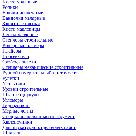
Кисти малярные
Ролики
Валики игольчатые
Ванночки малярные
Защитные пленки
Кисти макловицы
Ленты малярные
Степлеры строительные
Кольцевые плайеры
Плайеры
Просекатели
Скобоудалители
Степлеры механические строительные
Ручной измерительный инструмент
Рулетки
Угольники
Уровни строительные
Штангенциркули
Угломеры
Гидроуровни
Мерные ленты
Специализированный инструмент
Заклепочники
Для штукатурно-отделочных работ
Шпатели