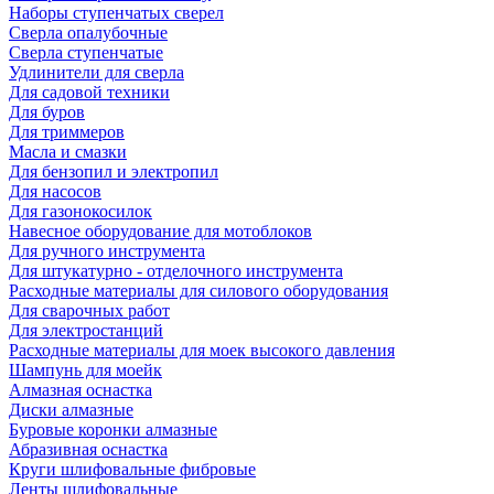
Наборы ступенчатых сверел
Сверла опалубочные
Сверла ступенчатые
Удлинители для сверла
Для садовой техники
Для буров
Для триммеров
Масла и смазки
Для бензопил и электропил
Для насосов
Для газонокосилок
Навесное оборудование для мотоблоков
Для ручного инструмента
Для штукатурно - отделочного инструмента
Расходные материалы для силового оборудования
Для сварочных работ
Для электростанций
Расходные материалы для моек высокого давления
Шампунь для моейк
Алмазная оснастка
Диски алмазные
Буровые коронки алмазные
Абразивная оснастка
Круги шлифовальные фибровые
Ленты шлифовальные