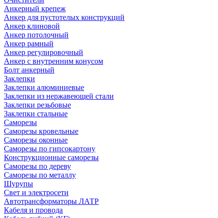
Анкерный крепеж
Анкер для пустотелых конструкций
Анкер клиновой
Анкер потолочный
Анкер рамный
Анкер регулировочный
Анкер с внутренним конусом
Болт анкерный
Заклепки
Заклепки алюминиевые
Заклепки из нержавеющей стали
Заклепки резьбовые
Заклепки стальные
Саморезы
Саморезы кровельные
Саморезы оконные
Саморезы по гипсокартону
Конструкционные саморезы
Саморезы по дереву
Саморезы по металлу
Шурупы
Свет и электросети
Автотрансформаторы ЛАТР
Кабеля и провода