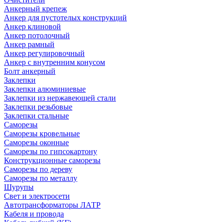
Анкерный крепеж
Анкер для пустотелых конструкций
Анкер клиновой
Анкер потолочный
Анкер рамный
Анкер регулировочный
Анкер с внутренним конусом
Болт анкерный
Заклепки
Заклепки алюминиевые
Заклепки из нержавеющей стали
Заклепки резьбовые
Заклепки стальные
Саморезы
Саморезы кровельные
Саморезы оконные
Саморезы по гипсокартону
Конструкционные саморезы
Саморезы по дереву
Саморезы по металлу
Шурупы
Свет и электросети
Автотрансформаторы ЛАТР
Кабеля и провода