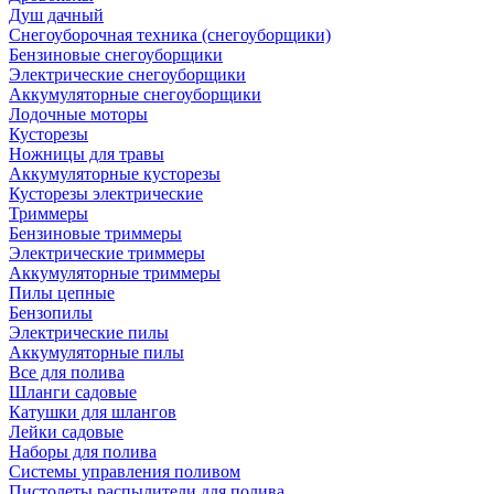
Душ дачный
Снегоуборочная техника (снегоуборщики)
Бензиновые снегоуборщики
Электрические снегоуборщики
Аккумуляторные снегоуборщики
Лодочные моторы
Кусторезы
Ножницы для травы
Аккумуляторные кусторезы
Кусторезы электрические
Триммеры
Бензиновые триммеры
Электрические триммеры
Аккумуляторные триммеры
Пилы цепные
Бензопилы
Электрические пилы
Аккумуляторные пилы
Все для полива
Шланги садовые
Катушки для шлангов
Лейки садовые
Наборы для полива
Системы управления поливом
Пистолеты распылители для полива