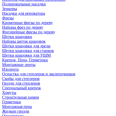
Полировальные насадки
Зенкеры
Насадки для реноватора
Фрезы
Кромочные фрезы по дереву
Наборы фрез по дереву
Фигирейные фрезы по дереву
Щетки крацовки
Наборы щеток крацовок
Щетки крацовки для дрели
Щетки крацовки для станков
Щетки крацовки для УШМ
Крепеж, Пена, Герметики
Монтажные ленты
Изолента
Оснастка для степлеров и заклепочников
Скобы для степлеров
Гвозди для степлеров
Специальный крепеж
Хомуты
Строительная химия
Герметики
Монтажная пена
Жидкие гвозди
Очистители