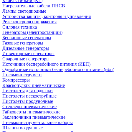
Кабель гибкий (КГ)
Нагревательные кабели ПНСВ
Лампы светодиодные
Устройства защиты, контроля и управления
Реле контроля напряжения
Силовая техника
Генераторы (электростанции)
Бензиновые генераторы
Газовые генераторы
Дизельные генераторы
Инверторные генераторы
Сварочные генераторы
Источники бесперебойного питания (ИБП)
Однофазные источники бесперебойного питания (ибп)
Пневмоинструмент
Компрессоры
Краскопульты пневматические
Пистолеты для подкачки
Пистолеты пескоструйные
Пистолеты продувочные
Степлеры пневматические
Гайковерты пневматические
Заклепочники пневматические
Пневмоинструментальные наборы
Шланги воздушные