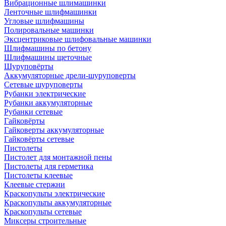
Вибрационные шлимашинки
Ленточные шлифмашинки
Угловые шлифмашины
Полировальные машинки
Эксцентриковые шлифовальные машинки
Шлифмашины по бетону
Шлифмашины щеточные
Шуруповёрты
Аккумуляторные дрели-шуруповерты
Сетевые шуруповерты
Рубанки электрические
Рубанки аккумуляторные
Рубанки сетевые
Гайковёрты
Гайковерты аккумуляторные
Гайковёрты сетевые
Пистолеты
Пистолет для монтажной пены
Пистолеты для герметика
Пистолеты клеевые
Клеевые стержни
Краскопульты электрические
Краскопульты аккумуляторные
Краскопульты сетевые
Миксеры строительные