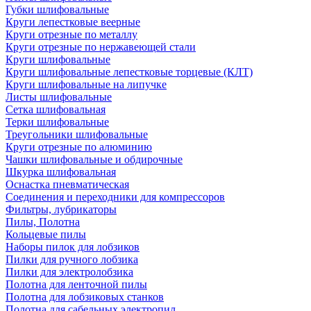
Губки шлифовальные
Круги лепестковые веерные
Круги отрезные по металлу
Круги отрезные по нержавеющей стали
Круги шлифовальные
Круги шлифовальные лепестковые торцевые (КЛТ)
Круги шлифовальные на липучке
Листы шлифовальные
Сетка шлифовальная
Терки шлифовальные
Треугольники шлифовальные
Круги отрезные по алюминию
Чашки шлифовальные и обдирочные
Шкурка шлифовальная
Оснастка пневматическая
Соединения и переходники для компрессоров
Фильтры, лубрикаторы
Пилы, Полотна
Кольцевые пилы
Наборы пилок для лобзиков
Пилки для ручного лобзика
Пилки для электролобзика
Полотна для ленточной пилы
Полотна для лобзиковых станков
Полотна для сабельных электропил