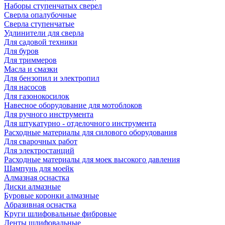
Наборы ступенчатых сверел
Сверла опалубочные
Сверла ступенчатые
Удлинители для сверла
Для садовой техники
Для буров
Для триммеров
Масла и смазки
Для бензопил и электропил
Для насосов
Для газонокосилок
Навесное оборудование для мотоблоков
Для ручного инструмента
Для штукатурно - отделочного инструмента
Расходные материалы для силового оборудования
Для сварочных работ
Для электростанций
Расходные материалы для моек высокого давления
Шампунь для моейк
Алмазная оснастка
Диски алмазные
Буровые коронки алмазные
Абразивная оснастка
Круги шлифовальные фибровые
Ленты шлифовальные