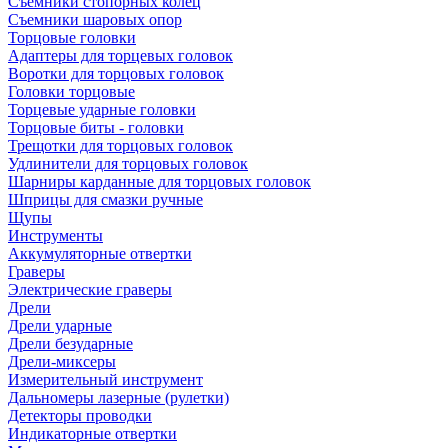
Съемники стопорных колец
Съемники шаровых опор
Торцовые головки
Адаптеры для торцевых головок
Воротки для торцовых головок
Головки торцовые
Торцевые ударные головки
Торцовые биты - головки
Трещотки для торцовых головок
Удлинители для торцовых головок
Шарниры карданные для торцовых головок
Шприцы для смазки ручные
Щупы
Инструменты
Аккумуляторные отвертки
Граверы
Электрические граверы
Дрели
Дрели ударные
Дрели безударные
Дрели-миксеры
Измерительный инструмент
Дальномеры лазерные (рулетки)
Детекторы проводки
Индикаторные отвертки