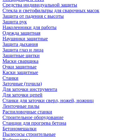
Средства индивидуальной защиты
Стекла и светофильтры для сварочных масок
Защита от падения с высоты
Защита рук
Наколенники для работы
Одежда защитная
Наушники защитные
Защита дыхания
Защита глаз и лица
Защитные щитки
Маски сварщика
Очки защитные
Каски защитные
Станки
Заточные (точила)
Для заточки инструмента
Для заточки цепей
Станки для заточки сверл, ножей, ножниц
Ленточные пилы
Распиловочные станки
Строительное оборудование
Станции для прогрева бетона
Бетономешалки
Пылесосы строительные
Виброплиты