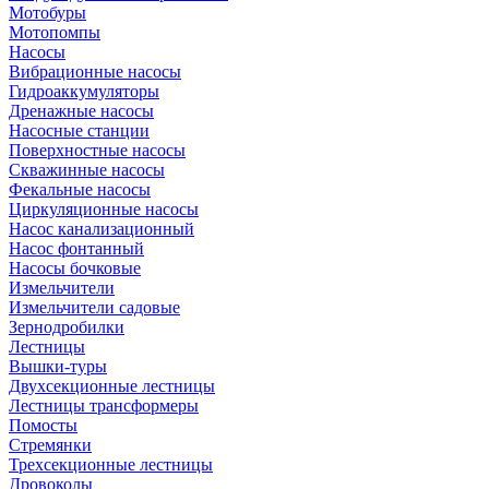
Мотобуры
Мотопомпы
Насосы
Вибрационные насосы
Гидроаккумуляторы
Дренажные насосы
Насосные станции
Поверхностные насосы
Скважинные насосы
Фекальные насосы
Циркуляционные насосы
Насос канализационный
Насос фонтанный
Насосы бочковые
Измельчители
Измельчители садовые
Зернодробилки
Лестницы
Вышки-туры
Двухсекционные лестницы
Лестницы трансформеры
Помосты
Стремянки
Трехсекционные лестницы
Дровоколы