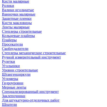
Кисти малярные
Ролики
Валики игольчатые
Ванночки малярные
Защитные пленки
Кисти макловицы
Ленты малярные
Степлеры строительные
Кольцевые плайеры
Плайеры
Просекатели
Скобоудалители
Степлеры механические строительные
Ручной измерительный инструмент
Рулетки
Угольники
Уровни строительные
Штангенциркули
Угломеры
Гидроуровни
Мерные ленты
Специализированный инструмент
Заклепочники
Для штукатурно-отделочных работ
Шпатели