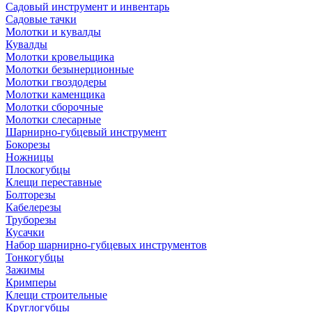
Садовый инструмент и инвентарь
Садовые тачки
Молотки и кувалды
Кувалды
Молотки кровельщика
Молотки безынерционные
Молотки гвоздодеры
Молотки каменщика
Молотки сборочные
Молотки слесарные
Шарнирно-губцевый инструмент
Бокорезы
Ножницы
Плоскогубцы
Клещи переставные
Болторезы
Кабелерезы
Труборезы
Кусачки
Набор шарнирно-губцевых инструментов
Тонкогубцы
Зажимы
Кримперы
Клещи строительные
Круглогубцы