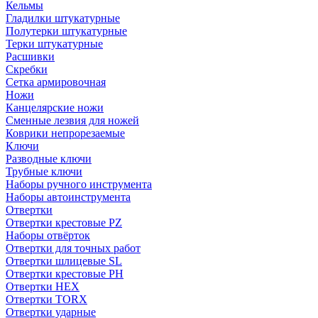
Кельмы
Гладилки штукатурные
Полутерки штукатурные
Терки штукатурные
Расшивки
Скребки
Сетка армировочная
Ножи
Канцелярские ножи
Сменные лезвия для ножей
Коврики непрорезаемые
Ключи
Разводные ключи
Трубные ключи
Наборы ручного инструмента
Наборы автоинструмента
Отвертки
Отвертки крестовые PZ
Наборы отвёрток
Отвертки для точных работ
Отвертки шлицевые SL
Отвертки крестовые PH
Отвертки HEX
Отвертки TORX
Отвертки ударные