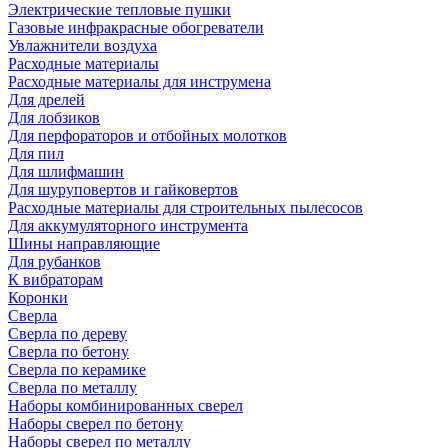
Электрические тепловые пушки
Газовые инфракрасные обогреватели
Увлажнители воздуха
Расходные материалы
Расходные материалы для инструмена
Для дрелей
Для лобзиков
Для перфораторов и отбойных молотков
Для пил
Для шлифмашин
Для шуруповертов и гайковертов
Расходные материалы для строительных пылесосов
Для аккумуляторного инструмента
Шины направляющие
Для рубанков
К вибраторам
Коронки
Сверла
Сверла по дереву
Сверла по бетону
Сверла по керамике
Сверла по металлу
Наборы комбинированных сверел
Наборы сверел по бетону
Наборы сверел по металлу