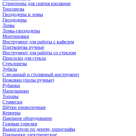
Стрипперы для снятия изоляции
Тросорезы
Гвоздодеры и ломы
Гвоздодеры
Ломы
Ломы-гвоздодеры
Монтировки
Инструмент для работы с кафелем
Плиткорезы ручные
Инструмент для работы со стеклом
Присоски для стекла
Стеклорезы
Зубила
Слесарный и столярный инструмент
Ножовки (пилы ручные)
Рубанки
Напильники
Топоры
Стамески
Щётки проволочные
Кернеры
Паяльное оборудование
Газовые горелки
Выжигатели по дереву, пирографы
Паяльники электрические