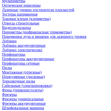
Мультиметры
Оптические нивелиры
Лазерные уровни построители плоскостей
Тестеры напряжения
Токовые клещи (клемметры)
Отвесы строительные
Видеоэндоскопы
Пирометры (инфракрасные термометры)
Приемники луча и мишени для лазерного уровня
Лобзики
Лобзики аккумуляторные
Лобзики электричесике
Перфораторы
Перфораторы аккумуляторные
Перфораторы сетевые
Пилы
Монтажные (отрезные)
Циркулярные (дисковые)
Торцовочные пилы
Сабельные (электроножовки)
Фены (термопистолеты)
Фрезеры
Фрезеры универсальные
Фрезеры аккумуляторные
Шлифовальные машины