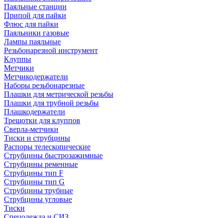
Паяльные станции
Припой для пайки
Флюс для пайки
Паяльники газовые
Лампы паяльные
Резьбонарезной инструмент
Клуппы
Метчики
Метчикодержатели
Наборы резьбонарезные
Плашки для метрической резьбы
Плашки для трубной резьбы
Плашкодержатели
Трещотки для клуппов
Сверла-метчики
Тиски и струбцины
Распоры телескопические
Струбцины быстрозажимные
Струбцины ременные
Струбцины тип F
Струбцины тип G
Струбцины трубные
Струбцины угловые
Тиски
Спецодежда и СИЗ