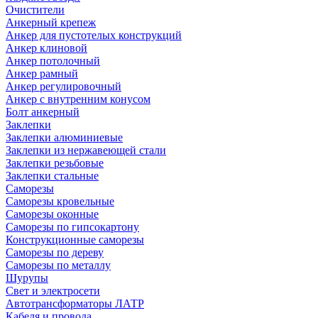
Очистители
Анкерный крепеж
Анкер для пустотелых конструкций
Анкер клиновой
Анкер потолочный
Анкер рамный
Анкер регулировочный
Анкер с внутренним конусом
Болт анкерный
Заклепки
Заклепки алюминиевые
Заклепки из нержавеющей стали
Заклепки резьбовые
Заклепки стальные
Саморезы
Саморезы кровельные
Саморезы оконные
Саморезы по гипсокартону
Конструкционные саморезы
Саморезы по дереву
Саморезы по металлу
Шурупы
Свет и электросети
Автотрансформаторы ЛАТР
Кабеля и провода