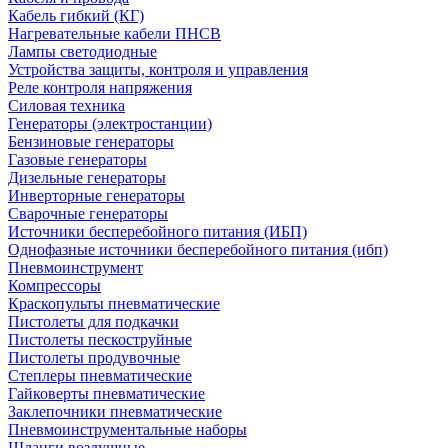
Кабель гибкий (КГ)
Нагревательные кабели ПНСВ
Лампы светодиодные
Устройства защиты, контроля и управления
Реле контроля напряжения
Силовая техника
Генераторы (электростанции)
Бензиновые генераторы
Газовые генераторы
Дизельные генераторы
Инверторные генераторы
Сварочные генераторы
Источники бесперебойного питания (ИБП)
Однофазные источники бесперебойного питания (ибп)
Пневмоинструмент
Компрессоры
Краскопульты пневматические
Пистолеты для подкачки
Пистолеты пескоструйные
Пистолеты продувочные
Степлеры пневматические
Гайковерты пневматические
Заклепочники пневматические
Пневмоинструментальные наборы
Шланги воздушные