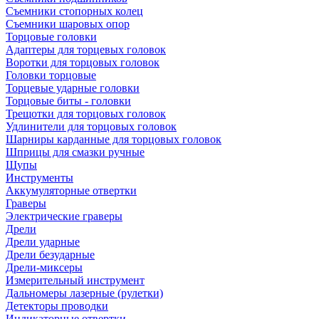
Съемники стопорных колец
Съемники шаровых опор
Торцовые головки
Адаптеры для торцевых головок
Воротки для торцовых головок
Головки торцовые
Торцевые ударные головки
Торцовые биты - головки
Трещотки для торцовых головок
Удлинители для торцовых головок
Шарниры карданные для торцовых головок
Шприцы для смазки ручные
Щупы
Инструменты
Аккумуляторные отвертки
Граверы
Электрические граверы
Дрели
Дрели ударные
Дрели безударные
Дрели-миксеры
Измерительный инструмент
Дальномеры лазерные (рулетки)
Детекторы проводки
Индикаторные отвертки