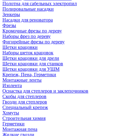
Полотна для сабельных электропил
Полировальные насадки
Зенкеры
Насадки для реноватора
Фрезы
Кромочные фрезы по дереву
Наборы фрез по дереву
Фигирейные фрезы по дереву
Щетки крацовки
Наборы щеток крацовок
Щетки крацовки для дрели
Щетки крацовки для станков
Щетки крацовки для УШМ
Крепеж, Пена, Герметики
Монтажные ленты
Изолента
Оснастка для степлеров и заклепочников
Скобы для степлеров
Гвозди для степлеров
Специальный крепеж
Хомуты
Строительная химия
Герметики
Монтажная пена
Жидкие гвозди