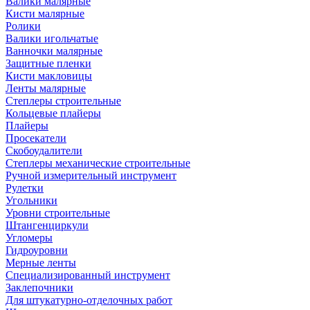
Валики малярные
Кисти малярные
Ролики
Валики игольчатые
Ванночки малярные
Защитные пленки
Кисти макловицы
Ленты малярные
Степлеры строительные
Кольцевые плайеры
Плайеры
Просекатели
Скобоудалители
Степлеры механические строительные
Ручной измерительный инструмент
Рулетки
Угольники
Уровни строительные
Штангенциркули
Угломеры
Гидроуровни
Мерные ленты
Специализированный инструмент
Заклепочники
Для штукатурно-отделочных работ