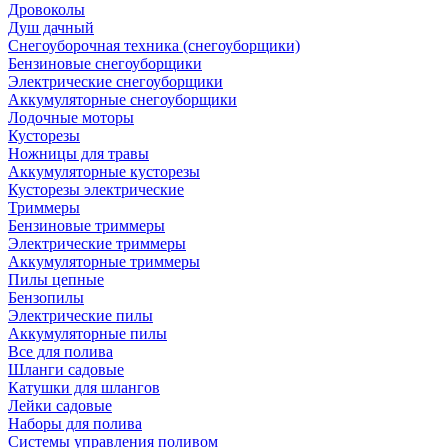
Дровоколы
Душ дачный
Снегоуборочная техника (снегоуборщики)
Бензиновые снегоуборщики
Электрические снегоуборщики
Аккумуляторные снегоуборщики
Лодочные моторы
Кусторезы
Ножницы для травы
Аккумуляторные кусторезы
Кусторезы электрические
Триммеры
Бензиновые триммеры
Электрические триммеры
Аккумуляторные триммеры
Пилы цепные
Бензопилы
Электрические пилы
Аккумуляторные пилы
Все для полива
Шланги садовые
Катушки для шлангов
Лейки садовые
Наборы для полива
Системы управления поливом