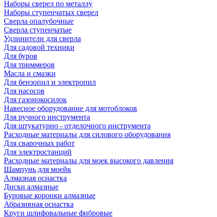
Наборы сверел по металлу
Наборы ступенчатых сверел
Сверла опалубочные
Сверла ступенчатые
Удлинители для сверла
Для садовой техники
Для буров
Для триммеров
Масла и смазки
Для бензопил и электропил
Для насосов
Для газонокосилок
Навесное оборудование для мотоблоков
Для ручного инструмента
Для штукатурно - отделочного инструмента
Расходные материалы для силового оборудования
Для сварочных работ
Для электростанций
Расходные материалы для моек высокого давления
Шампунь для моейк
Алмазная оснастка
Диски алмазные
Буровые коронки алмазные
Абразивная оснастка
Круги шлифовальные фибровые