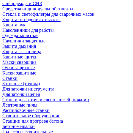
Спецодежда и СИЗ
Средства индивидуальной защиты
Стекла и светофильтры для сварочных масок
Защита от падения с высоты
Защита рук
Наколенники для работы
Одежда защитная
Наушники защитные
Защита дыхания
Защита глаз и лица
Защитные щитки
Маски сварщика
Очки защитные
Каски защитные
Станки
Заточные (точила)
Для заточки инструмента
Для заточки цепей
Станки для заточки сверл, ножей, ножниц
Ленточные пилы
Распиловочные станки
Строительное оборудование
Станции для прогрева бетона
Бетономешалки
Пылесосы строительные