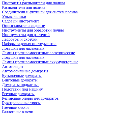
Пистолеты распылители для полива
Распылители для полива
Соединители и фитинги для систем полива
Умывальники
Садовый инструмент
Опрыскиватели садовые
Инструменты для обработки почвы
Инструменты для растений
Ледорубы и скребки
Наборы садовых инструментов
Ловушки для насекомых
Лампы противомоскитные электрические
Ловушки для насекомых
Лампы противомоскитные аккумуляторные
Автотовары
Автомобильные домкраты
Бутылочные домкраты
Винтовые домкраты
Домкраты подкатные
Подставки под машину
Реечные домкраты
Резиновые опоры для домкратов
Буксировочные тросы
Гаечные ключи
Баллонные ключи