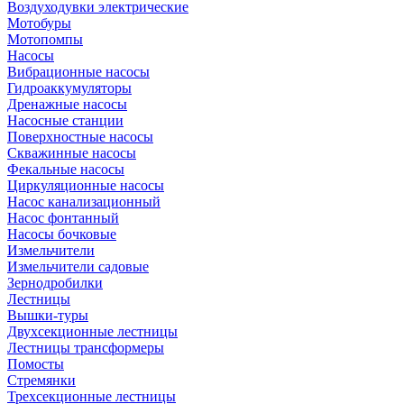
Воздуходувки электрические
Мотобуры
Мотопомпы
Насосы
Вибрационные насосы
Гидроаккумуляторы
Дренажные насосы
Насосные станции
Поверхностные насосы
Скважинные насосы
Фекальные насосы
Циркуляционные насосы
Насос канализационный
Насос фонтанный
Насосы бочковые
Измельчители
Измельчители садовые
Зернодробилки
Лестницы
Вышки-туры
Двухсекционные лестницы
Лестницы трансформеры
Помосты
Стремянки
Трехсекционные лестницы