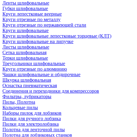
Ленты шлифовальные
Губки шлифовальные
Круги лепестковые веерные
Круги отрезные по металлу
Круги отрезные по нержавеющей стали
Круги шлифовальные
Круги шлифовальные лепестковые торцевые (КЛТ)
Круги шлифовальные на липучке
Листы шлифовальные
Сетка шлифовальная
Терки шлифовальные
Треугольники шлифовальные
Круги отрезные по алюминию
Чашки шлифовальные и обдирочные
Шкурка шлифовальная
Оснастка пневматическая
Соединения и переходники для компрессоров
Фильтры, лубрикаторы
Пилы, Полотна
Кольцевые пилы
Наборы пилок для лобзиков
Пилки для ручного лобзика
Пилки для электролобзика
Полотна для ленточной пилы
Полотна для лобзиковых станков