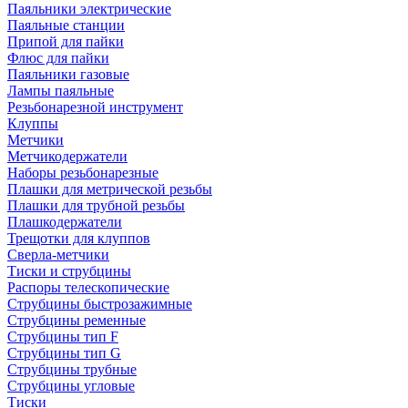
Паяльники электрические
Паяльные станции
Припой для пайки
Флюс для пайки
Паяльники газовые
Лампы паяльные
Резьбонарезной инструмент
Клуппы
Метчики
Метчикодержатели
Наборы резьбонарезные
Плашки для метрической резьбы
Плашки для трубной резьбы
Плашкодержатели
Трещотки для клуппов
Сверла-метчики
Тиски и струбцины
Распоры телескопические
Струбцины быстрозажимные
Струбцины ременные
Струбцины тип F
Струбцины тип G
Струбцины трубные
Струбцины угловые
Тиски