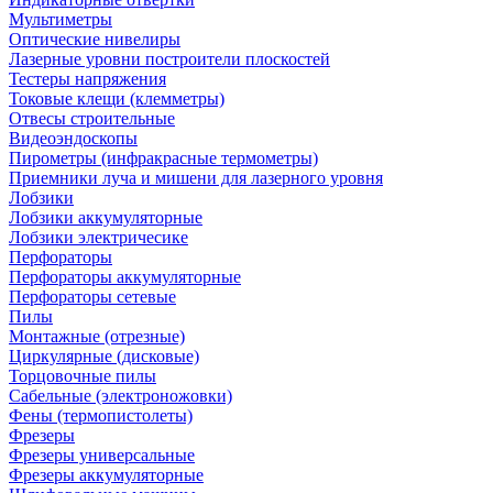
Мультиметры
Оптические нивелиры
Лазерные уровни построители плоскостей
Тестеры напряжения
Токовые клещи (клемметры)
Отвесы строительные
Видеоэндоскопы
Пирометры (инфракрасные термометры)
Приемники луча и мишени для лазерного уровня
Лобзики
Лобзики аккумуляторные
Лобзики электричесике
Перфораторы
Перфораторы аккумуляторные
Перфораторы сетевые
Пилы
Монтажные (отрезные)
Циркулярные (дисковые)
Торцовочные пилы
Сабельные (электроножовки)
Фены (термопистолеты)
Фрезеры
Фрезеры универсальные
Фрезеры аккумуляторные