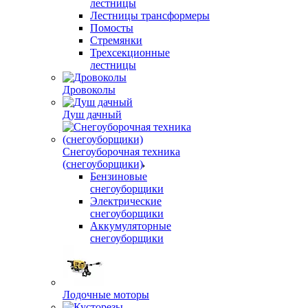
лестницы
Лестницы трансформеры
Помосты
Стремянки
Трехсекционные
лестницы
Дровоколы
Душ дачный
Снегоуборочная техника
(снегоуборщики)
Бензиновые
снегоуборщики
Электрические
снегоуборщики
Аккумуляторные
снегоуборщики
Лодочные моторы