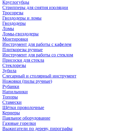
Круглогубцы
Стрипперы для снятия изоляции
Тросорезы
Гвоздодеры и ломы
Гвоздодеры
Ломы
Ломы-гвоздодеры
Монтировки
Инструмент для работы с кафелем
Плиткорезы ручные
Инструмент для работы со стеклом
Присоски для стекла
Стеклорезы
Зубила
Слесарный и столярный инструмент
Ножовки (пилы ручные)
Рубанки
Напильники
Топоры
Стамески
Щётки проволочные
Кернеры
Паяльное оборудование
Газовые горелки
Выжигатели по дереву, пирографы