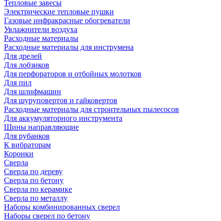
Тепловые завесы
Электрические тепловые пушки
Газовые инфракрасные обогреватели
Увлажнители воздуха
Расходные материалы
Расходные материалы для инструмена
Для дрелей
Для лобзиков
Для перфораторов и отбойных молотков
Для пил
Для шлифмашин
Для шуруповертов и гайковертов
Расходные материалы для строительных пылесосов
Для аккумуляторного инструмента
Шины направляющие
Для рубанков
К вибраторам
Коронки
Сверла
Сверла по дереву
Сверла по бетону
Сверла по керамике
Сверла по металлу
Наборы комбинированных сверел
Наборы сверел по бетону