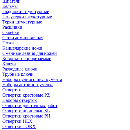
Шпатели
Кельмы
Гладилки штукатурные
Полутерки штукатурные
Терки штукатурные
Расшивки
Скребки
Сетка армировочная
Ножи
Канцелярские ножи
Сменные лезвия для ножей
Коврики непрорезаемые
Ключи
Разводные ключи
Трубные ключи
Наборы ручного инструмента
Наборы автоинструмента
Отвертки
Отвертки крестовые PZ
Наборы отвёрток
Отвертки для точных работ
Отвертки шлицевые SL
Отвертки крестовые PH
Отвертки HEX
Отвертки TORX