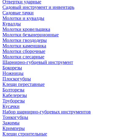
Отвертки ударные
Садовый инструмент и инвентарь
Садовые тачки
Молотки и кувалды
Кувалды
Молотки кровельщика
Молотки безынерционные
Молотки гвоздодеры
Молотки каменщика
Молотки сборочные
Молотки слесарные
Шарнирно-губцевый инструмент
Бокорезы
Ножницы
Плоскогубцы
Клещи переставные
Болторезы
Кабелерезы
Труборезы
Кусачки
Набор шарнирно-губцевых инструментов
Тонкогубцы
Зажимы
Кримперы
Клещи строительные