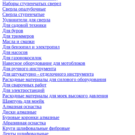
Наборы ступенчатых сверел
Сверла опалубочные
Сверла ступенчатые
Удлинители для сверла
Для садовой техники
Для буров
Для триммеров
Масла и смазки
Для бензопил и электропил
Для насосов
Для газонокосилок
Навесное оборудование для мотоблоков
Для ручного инструмента
Для штукатурно - отделочного инструмента
Расходные материалы для силового оборудования
Для сварочных работ
Для электростанций
Расходные материалы для моек высокого давления
Шампунь для моейк
Алмазная оснастка
Диски алмазные
Буровые коронки алмазные
Абразивная оснастка
Круги шлифовальные фибровые
Ленты шлифовальные