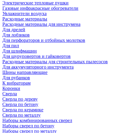
Электрические тепловые пушки
Газовые инфракрасные обогреватели
Увлажнители воздуха
Расходные материалы
Расходные материалы для инструмена
Для дрелей
Для лобзиков
Для перфораторов и отбойных молотков
Для пил
Для шлифмашин
Для шуруповертов и гайковертов
Расходные материалы для строительных пылесосов
Для аккумуляторного инструмента
Шины направляющие
Для рубанков
К вибраторам
Коронки
Сверла
Сверла по дереву
Сверла по бетону
Сверла по керамике
Сверла по металлу
Наборы комбинированных сверел
Наборы сверел по бетону
Наборы сверел по металлу