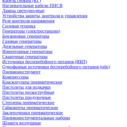
Кабель гибкий (КГ)
Нагревательные кабели ПНСВ
Лампы светодиодные
Устройства защиты, контроля и управления
Реле контроля напряжения
Силовая техника
Генераторы (электростанции)
Бензиновые генераторы
Газовые генераторы
Дизельные генераторы
Инверторные генераторы
Сварочные генераторы
Источники бесперебойного питания (ИБП)
Однофазные источники бесперебойного питания (ибп)
Пневмоинструмент
Компрессоры
Краскопульты пневматические
Пистолеты для подкачки
Пистолеты пескоструйные
Пистолеты продувочные
Степлеры пневматические
Гайковерты пневматические
Заклепочники пневматические
Пневмоинструментальные наборы
Шланги воздушные