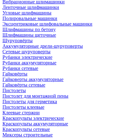
Вибрационные шлимашинки
Ленточные шлифмашинки
Угловые шлифмашины
Полировальные машинки
Эксцентриковые шлифовальные машинки
Шлифмашины по бетону
Шлифмашины щеточные
Шуруповёрты
Аккумуляторные дрели-шуруповерты
Сетевые шуруповерты
Рубанки электрические
Рубанки аккумуляторные
Рубанки сетевые
Гайковёрты
Гайковерты аккумуляторные
Гайковёрты сетевые
Пистолеты
Пистолет для монтажной пены
Пистолеты для герметика
Пистолеты клеевые
Клеевые стержни
Краскопульты электрические
Краскопульты аккумуляторные
Краскопульты сетевые
Миксеры строительные