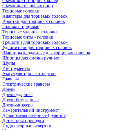
Съемники стопорных колец
Съемники шаровых опор
Торцовые головки
Адаптеры для торцевых головок
Воротки для торцовых головок
Головки торцовые
Торцевые ударные головки
Торцовые биты - головки
Трещотки для торцовых головок
Удлинители для торцовых головок
Шарниры карданные для торцовых головок
Шприцы для смазки ручные
Щупы
Инструменты
Аккумуляторные отвертки
Граверы
Электрические граверы
Дрели
Дрели ударные
Дрели безударные
Дрели-миксеры
Измерительный инструмент
Дальномеры лазерные (рулетки)
Детекторы проводки
Индикаторные отвертки