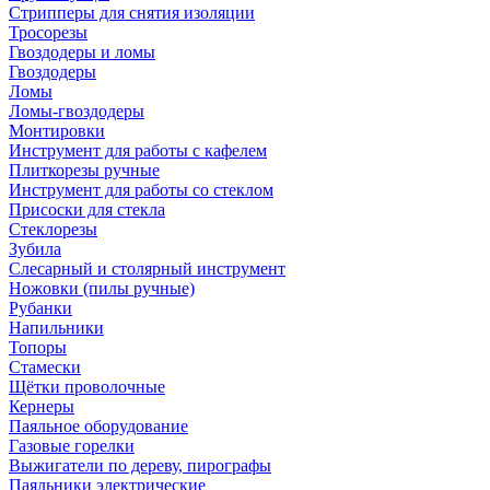
Стрипперы для снятия изоляции
Тросорезы
Гвоздодеры и ломы
Гвоздодеры
Ломы
Ломы-гвоздодеры
Монтировки
Инструмент для работы с кафелем
Плиткорезы ручные
Инструмент для работы со стеклом
Присоски для стекла
Стеклорезы
Зубила
Слесарный и столярный инструмент
Ножовки (пилы ручные)
Рубанки
Напильники
Топоры
Стамески
Щётки проволочные
Кернеры
Паяльное оборудование
Газовые горелки
Выжигатели по дереву, пирографы
Паяльники электрические