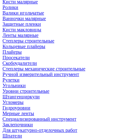
Кисти малярные
Ролики
Валики игольчатые
Ванночки малярные
Защитные пленки
Кисти макловицы
Ленты малярные
Степлеры строительные
Кольцевые плайеры
Плайеры
Просекатели
Скобоудалители
Степлеры механические строительные
Ручной измерительный инструмент
Рулетки
Угольники
Уровни строительные
Штангенциркули
Угломеры
Гидроуровни
Мерные ленты
Специализированный инструмент
Заклепочники
Для штукатурно-отделочных работ
Шпатели