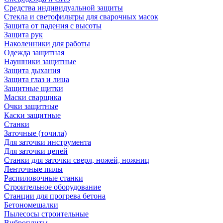
Средства индивидуальной защиты
Стекла и светофильтры для сварочных масок
Защита от падения с высоты
Защита рук
Наколенники для работы
Одежда защитная
Наушники защитные
Защита дыхания
Защита глаз и лица
Защитные щитки
Маски сварщика
Очки защитные
Каски защитные
Станки
Заточные (точила)
Для заточки инструмента
Для заточки цепей
Станки для заточки сверл, ножей, ножниц
Ленточные пилы
Распиловочные станки
Строительное оборудование
Станции для прогрева бетона
Бетономешалки
Пылесосы строительные
Виброплиты