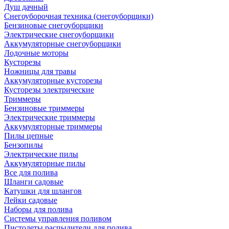
Душ дачный
Снегоуборочная техника (снегоуборщики)
Бензиновые снегоуборщики
Электрические снегоуборщики
Аккумуляторные снегоуборщики
Лодочные моторы
Кусторезы
Ножницы для травы
Аккумуляторные кусторезы
Кусторезы электрические
Триммеры
Бензиновые триммеры
Электрические триммеры
Аккумуляторные триммеры
Пилы цепные
Бензопилы
Электрические пилы
Аккумуляторные пилы
Все для полива
Шланги садовые
Катушки для шлангов
Лейки садовые
Наборы для полива
Системы управления поливом
Пистолеты распылители для полива