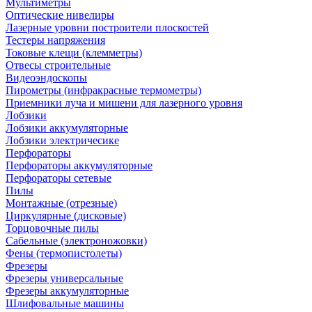
Мультиметры
Оптические нивелиры
Лазерные уровни построители плоскостей
Тестеры напряжения
Токовые клещи (клемметры)
Отвесы строительные
Видеоэндоскопы
Пирометры (инфракрасные термометры)
Приемники луча и мишени для лазерного уровня
Лобзики
Лобзики аккумуляторные
Лобзики электричесике
Перфораторы
Перфораторы аккумуляторные
Перфораторы сетевые
Пилы
Монтажные (отрезные)
Циркулярные (дисковые)
Торцовочные пилы
Сабельные (электроножовки)
Фены (термопистолеты)
Фрезеры
Фрезеры универсальные
Фрезеры аккумуляторные
Шлифовальные машины