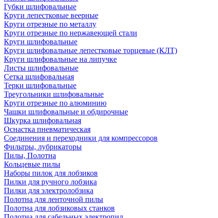
Губки шлифовальные
Круги лепестковые веерные
Круги отрезные по металлу
Круги отрезные по нержавеющей стали
Круги шлифовальные
Круги шлифовальные лепестковые торцевые (КЛТ)
Круги шлифовальные на липучке
Листы шлифовальные
Сетка шлифовальная
Терки шлифовальные
Треугольники шлифовальные
Круги отрезные по алюминию
Чашки шлифовальные и обдирочные
Шкурка шлифовальная
Оснастка пневматическая
Соединения и переходники для компрессоров
Фильтры, лубрикаторы
Пилы, Полотна
Кольцевые пилы
Наборы пилок для лобзиков
Пилки для ручного лобзика
Пилки для электролобзика
Полотна для ленточной пилы
Полотна для лобзиковых станков
Полотна для сабельных электропил