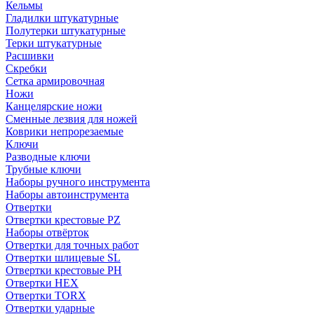
Кельмы
Гладилки штукатурные
Полутерки штукатурные
Терки штукатурные
Расшивки
Скребки
Сетка армировочная
Ножи
Канцелярские ножи
Сменные лезвия для ножей
Коврики непрорезаемые
Ключи
Разводные ключи
Трубные ключи
Наборы ручного инструмента
Наборы автоинструмента
Отвертки
Отвертки крестовые PZ
Наборы отвёрток
Отвертки для точных работ
Отвертки шлицевые SL
Отвертки крестовые PH
Отвертки HEX
Отвертки TORX
Отвертки ударные