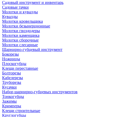
Садовый инструмент и инвентарь
Садовые тачки
Молотки и кувалды
Кувалды
Молотки кровельщика
Молотки безынерционные
Молотки гвоздодеры
Молотки каменщика
Молотки сборочные
Молотки слесарные
Шарнирно-губцевый инструмент
Бокорезы
Ножницы
Плоскогубцы
Клещи переставные
Болторезы
Кабелерезы
Труборезы
Кусачки
Набор шарнирно-губцевых инструментов
Тонкогубцы
Зажимы
Кримперы
Клещи строительные
Круглогубцы