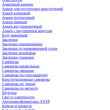
Анкерный крепеж
Анкер для пустотелых конструкций
Анкер клиновой
Анкер потолочный
Анкер рамный
Анкер регулировочный
Анкер с внутренним конусом
Болт анкерный
Заклепки
Заклепки алюминиевые
Заклепки из нержавеющей стали
Заклепки резьбовые
Заклепки стальные
Саморезы
Саморезы кровельные
Саморезы оконные
Саморезы по гипсокартону
Конструкционные саморезы
Саморезы по дереву
Саморезы по металлу
Шурупы
Свет и электросети
Автотрансформаторы ЛАТР
Кабеля и провода