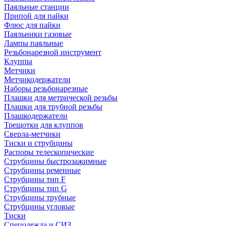
Паяльные станции
Припой для пайки
Флюс для пайки
Паяльники газовые
Лампы паяльные
Резьбонарезной инструмент
Клуппы
Метчики
Метчикодержатели
Наборы резьбонарезные
Плашки для метрической резьбы
Плашки для трубной резьбы
Плашкодержатели
Трещотки для клуппов
Сверла-метчики
Тиски и струбцины
Распоры телескопические
Струбцины быстрозажимные
Струбцины ременные
Струбцины тип F
Струбцины тип G
Струбцины трубные
Струбцины угловые
Тиски
Спецодежда и СИЗ