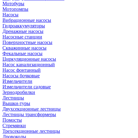
Мотобуры
Мотопомпы
Насосы
Вибрационные насосы
Гидроаккумуляторы
Дренажные насосы
Насосные станции
Поверхностные насосы
Скважинные насосы
Фекальные насосы
Циркуляционные насосы
Насос канализационный
Насос фонтанный
Насосы бочковые
Измельчители
Измельчители садовые
Зернодробилки
Лестницы
Вышки-туры
Двухсекционные лестницы
Лестницы трансформеры
Помосты
Стремянки
Трехсекционные лестницы
Дровоколы