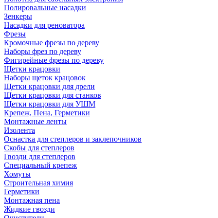
Полировальные насадки
Зенкеры
Насадки для реноватора
Фрезы
Кромочные фрезы по дереву
Наборы фрез по дереву
Фигирейные фрезы по дереву
Щетки крацовки
Наборы щеток крацовок
Щетки крацовки для дрели
Щетки крацовки для станков
Щетки крацовки для УШМ
Крепеж, Пена, Герметики
Монтажные ленты
Изолента
Оснастка для степлеров и заклепочников
Скобы для степлеров
Гвозди для степлеров
Специальный крепеж
Хомуты
Строительная химия
Герметики
Монтажная пена
Жидкие гвозди
Очистители