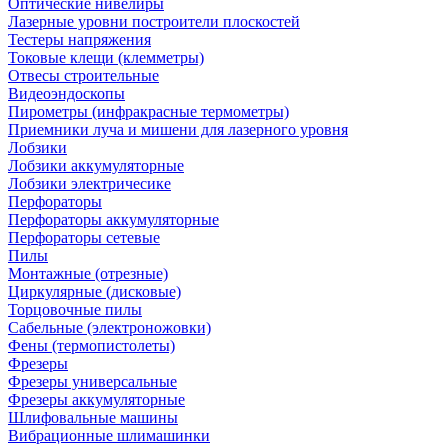
Оптические нивелиры
Лазерные уровни построители плоскостей
Тестеры напряжения
Токовые клещи (клемметры)
Отвесы строительные
Видеоэндоскопы
Пирометры (инфракрасные термометры)
Приемники луча и мишени для лазерного уровня
Лобзики
Лобзики аккумуляторные
Лобзики электричесике
Перфораторы
Перфораторы аккумуляторные
Перфораторы сетевые
Пилы
Монтажные (отрезные)
Циркулярные (дисковые)
Торцовочные пилы
Сабельные (электроножовки)
Фены (термопистолеты)
Фрезеры
Фрезеры универсальные
Фрезеры аккумуляторные
Шлифовальные машины
Вибрационные шлимашинки