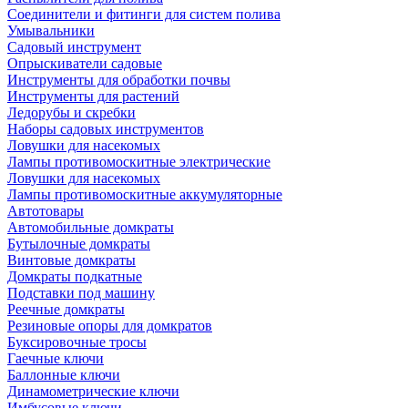
Соединители и фитинги для систем полива
Умывальники
Садовый инструмент
Опрыскиватели садовые
Инструменты для обработки почвы
Инструменты для растений
Ледорубы и скребки
Наборы садовых инструментов
Ловушки для насекомых
Лампы противомоскитные электрические
Ловушки для насекомых
Лампы противомоскитные аккумуляторные
Автотовары
Автомобильные домкраты
Бутылочные домкраты
Винтовые домкраты
Домкраты подкатные
Подставки под машину
Реечные домкраты
Резиновые опоры для домкратов
Буксировочные тросы
Гаечные ключи
Баллонные ключи
Динамометрические ключи
Имбусовые ключи