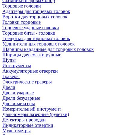
Съемники шаровых опор
Торцовые головки
Адаптеры для торцевых головок
Воротки для торцовых головок
Головки торцовые
Торцевые ударные головки
Торцовые биты - головки
Трещотки для торцовых головок
Удлинители для торцовых головок
Шарниры карданные для торцовых головок
Шприцы для смазки ручные
Щупы
Инструменты
Аккумуляторные отвертки
Граверы
Электрические граверы
Дрели
Дрели ударные
Дрели безударные
Дрели-миксеры
Измерительный инструмент
Дальномеры лазерные (рулетки)
Детекторы проводки
Индикаторные отвертки
Мультиметры