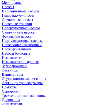
Мотопомпы
Насосы
Вибрационные насосы
Гидроаккумуляторы
Дренажные насосы
Насосные станции
Поверхностные насосы
Скважинные насосы
Фекальные насосы
Циркуляционные насосы
Насос канализационный
Насос фонтанный
Насосы бочковые
Измельчители
Измельчители садовые
Зернодробилки
Лестницы
Вышки-туры
Двухсекционные лестницы
Лестницы трансформеры
Помосты
Стремянки
Трехсекционные лестницы
Дровоколы
Душ дачный