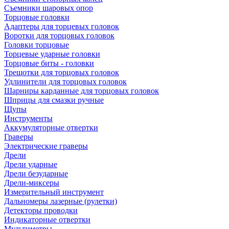
Съемники шаровых опор
Торцовые головки
Адаптеры для торцевых головок
Воротки для торцовых головок
Головки торцовые
Торцевые ударные головки
Торцовые биты - головки
Трещотки для торцовых головок
Удлинители для торцовых головок
Шарниры карданные для торцовых головок
Шприцы для смазки ручные
Щупы
Инструменты
Аккумуляторные отвертки
Граверы
Электрические граверы
Дрели
Дрели ударные
Дрели безударные
Дрели-миксеры
Измерительный инструмент
Дальномеры лазерные (рулетки)
Детекторы проводки
Индикаторные отвертки
Мультиметры