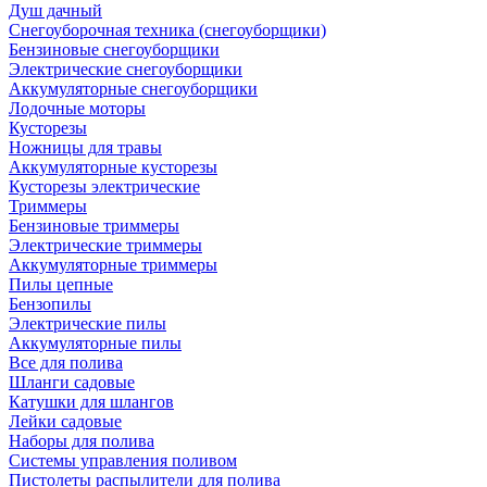
Душ дачный
Снегоуборочная техника (снегоуборщики)
Бензиновые снегоуборщики
Электрические снегоуборщики
Аккумуляторные снегоуборщики
Лодочные моторы
Кусторезы
Ножницы для травы
Аккумуляторные кусторезы
Кусторезы электрические
Триммеры
Бензиновые триммеры
Электрические триммеры
Аккумуляторные триммеры
Пилы цепные
Бензопилы
Электрические пилы
Аккумуляторные пилы
Все для полива
Шланги садовые
Катушки для шлангов
Лейки садовые
Наборы для полива
Системы управления поливом
Пистолеты распылители для полива