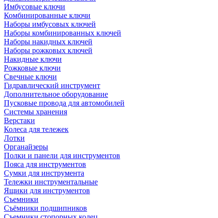
Имбусовые ключи
Комбинированные ключи
Наборы имбусовых ключей
Наборы комбинированных ключей
Наборы накидных ключей
Наборы рожковых ключей
Накидные ключи
Рожковые ключи
Свечные ключи
Гидравлический инструмент
Дополнительное оборудование
Пусковые провода для автомобилей
Системы хранения
Верстаки
Колеса для тележек
Лотки
Органайзеры
Полки и панели для инструментов
Пояса для инструментов
Сумки для инструмента
Тележки инструментальные
Ящики для инструментов
Съемники
Съёмники подшипников
Съемники стопорных колец