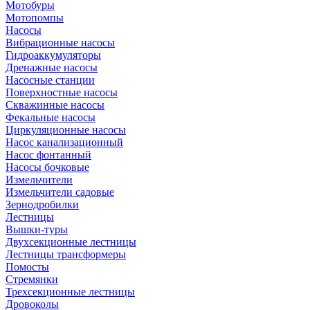
Мотобуры
Мотопомпы
Насосы
Вибрационные насосы
Гидроаккумуляторы
Дренажные насосы
Насосные станции
Поверхностные насосы
Скважинные насосы
Фекальные насосы
Циркуляционные насосы
Насос канализационный
Насос фонтанный
Насосы бочковые
Измельчители
Измельчители садовые
Зернодробилки
Лестницы
Вышки-туры
Двухсекционные лестницы
Лестницы трансформеры
Помосты
Стремянки
Трехсекционные лестницы
Дровоколы