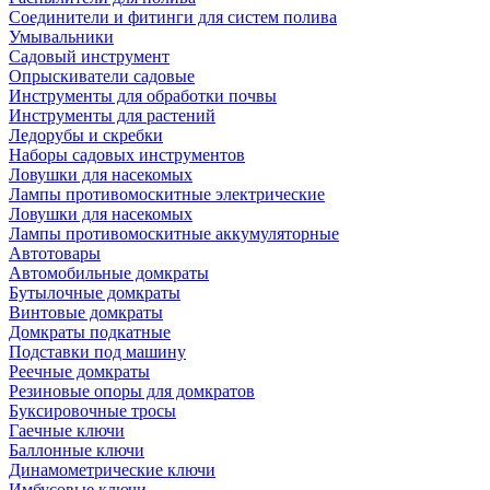
Соединители и фитинги для систем полива
Умывальники
Садовый инструмент
Опрыскиватели садовые
Инструменты для обработки почвы
Инструменты для растений
Ледорубы и скребки
Наборы садовых инструментов
Ловушки для насекомых
Лампы противомоскитные электрические
Ловушки для насекомых
Лампы противомоскитные аккумуляторные
Автотовары
Автомобильные домкраты
Бутылочные домкраты
Винтовые домкраты
Домкраты подкатные
Подставки под машину
Реечные домкраты
Резиновые опоры для домкратов
Буксировочные тросы
Гаечные ключи
Баллонные ключи
Динамометрические ключи
Имбусовые ключи