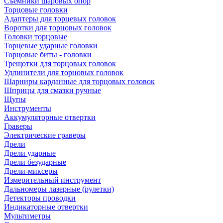
Съемники шаровых опор
Торцовые головки
Адаптеры для торцевых головок
Воротки для торцовых головок
Головки торцовые
Торцевые ударные головки
Торцовые биты - головки
Трещотки для торцовых головок
Удлинители для торцовых головок
Шарниры карданные для торцовых головок
Шприцы для смазки ручные
Щупы
Инструменты
Аккумуляторные отвертки
Граверы
Электрические граверы
Дрели
Дрели ударные
Дрели безударные
Дрели-миксеры
Измерительный инструмент
Дальномеры лазерные (рулетки)
Детекторы проводки
Индикаторные отвертки
Мультиметры