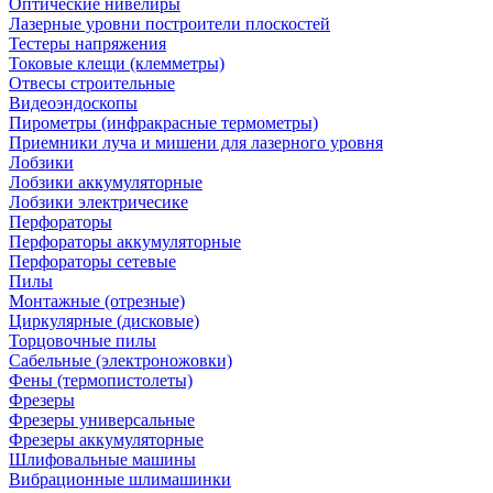
Оптические нивелиры
Лазерные уровни построители плоскостей
Тестеры напряжения
Токовые клещи (клемметры)
Отвесы строительные
Видеоэндоскопы
Пирометры (инфракрасные термометры)
Приемники луча и мишени для лазерного уровня
Лобзики
Лобзики аккумуляторные
Лобзики электричесике
Перфораторы
Перфораторы аккумуляторные
Перфораторы сетевые
Пилы
Монтажные (отрезные)
Циркулярные (дисковые)
Торцовочные пилы
Сабельные (электроножовки)
Фены (термопистолеты)
Фрезеры
Фрезеры универсальные
Фрезеры аккумуляторные
Шлифовальные машины
Вибрационные шлимашинки