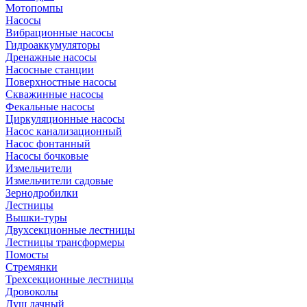
Мотопомпы
Насосы
Вибрационные насосы
Гидроаккумуляторы
Дренажные насосы
Насосные станции
Поверхностные насосы
Скважинные насосы
Фекальные насосы
Циркуляционные насосы
Насос канализационный
Насос фонтанный
Насосы бочковые
Измельчители
Измельчители садовые
Зернодробилки
Лестницы
Вышки-туры
Двухсекционные лестницы
Лестницы трансформеры
Помосты
Стремянки
Трехсекционные лестницы
Дровоколы
Душ дачный