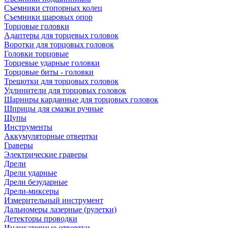
Съемники стопорных колец
Съемники шаровых опор
Торцовые головки
Адаптеры для торцевых головок
Воротки для торцовых головок
Головки торцовые
Торцевые ударные головки
Торцовые биты - головки
Трещотки для торцовых головок
Удлинители для торцовых головок
Шарниры карданные для торцовых головок
Шприцы для смазки ручные
Щупы
Инструменты
Аккумуляторные отвертки
Граверы
Электрические граверы
Дрели
Дрели ударные
Дрели безударные
Дрели-миксеры
Измерительный инструмент
Дальномеры лазерные (рулетки)
Детекторы проводки
Индикаторные отвертки