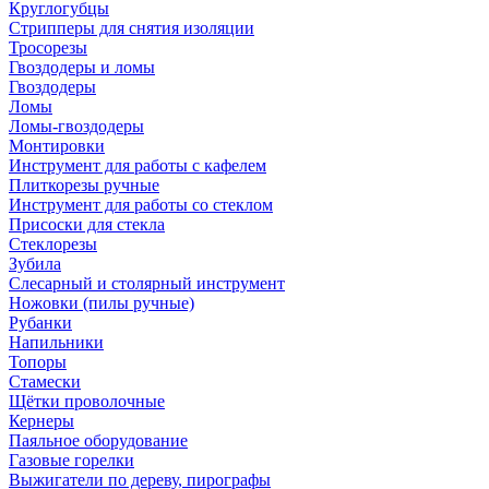
Круглогубцы
Стрипперы для снятия изоляции
Тросорезы
Гвоздодеры и ломы
Гвоздодеры
Ломы
Ломы-гвоздодеры
Монтировки
Инструмент для работы с кафелем
Плиткорезы ручные
Инструмент для работы со стеклом
Присоски для стекла
Стеклорезы
Зубила
Слесарный и столярный инструмент
Ножовки (пилы ручные)
Рубанки
Напильники
Топоры
Стамески
Щётки проволочные
Кернеры
Паяльное оборудование
Газовые горелки
Выжигатели по дереву, пирографы