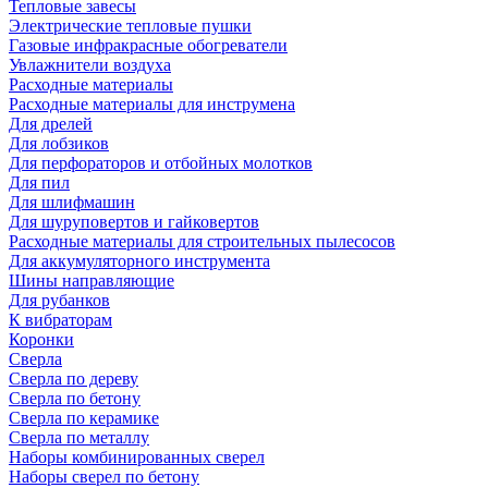
Тепловые завесы
Электрические тепловые пушки
Газовые инфракрасные обогреватели
Увлажнители воздуха
Расходные материалы
Расходные материалы для инструмена
Для дрелей
Для лобзиков
Для перфораторов и отбойных молотков
Для пил
Для шлифмашин
Для шуруповертов и гайковертов
Расходные материалы для строительных пылесосов
Для аккумуляторного инструмента
Шины направляющие
Для рубанков
К вибраторам
Коронки
Сверла
Сверла по дереву
Сверла по бетону
Сверла по керамике
Сверла по металлу
Наборы комбинированных сверел
Наборы сверел по бетону