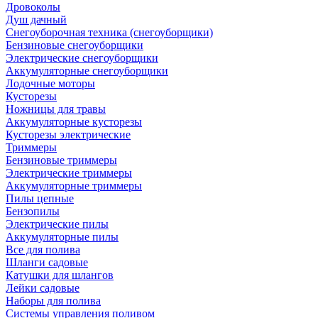
Дровоколы
Душ дачный
Снегоуборочная техника (снегоуборщики)
Бензиновые снегоуборщики
Электрические снегоуборщики
Аккумуляторные снегоуборщики
Лодочные моторы
Кусторезы
Ножницы для травы
Аккумуляторные кусторезы
Кусторезы электрические
Триммеры
Бензиновые триммеры
Электрические триммеры
Аккумуляторные триммеры
Пилы цепные
Бензопилы
Электрические пилы
Аккумуляторные пилы
Все для полива
Шланги садовые
Катушки для шлангов
Лейки садовые
Наборы для полива
Системы управления поливом