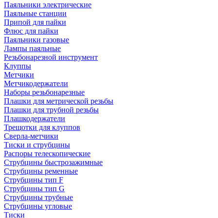
Паяльники электрические
Паяльные станции
Припой для пайки
Флюс для пайки
Паяльники газовые
Лампы паяльные
Резьбонарезной инструмент
Клуппы
Метчики
Метчикодержатели
Наборы резьбонарезные
Плашки для метрической резьбы
Плашки для трубной резьбы
Плашкодержатели
Трещотки для клуппов
Сверла-метчики
Тиски и струбцины
Распоры телескопические
Струбцины быстрозажимные
Струбцины ременные
Струбцины тип F
Струбцины тип G
Струбцины трубные
Струбцины угловые
Тиски