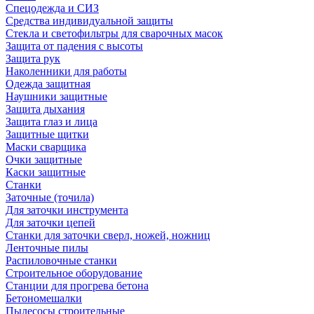
Спецодежда и СИЗ
Средства индивидуальной защиты
Стекла и светофильтры для сварочных масок
Защита от падения с высоты
Защита рук
Наколенники для работы
Одежда защитная
Наушники защитные
Защита дыхания
Защита глаз и лица
Защитные щитки
Маски сварщика
Очки защитные
Каски защитные
Станки
Заточные (точила)
Для заточки инструмента
Для заточки цепей
Станки для заточки сверл, ножей, ножниц
Ленточные пилы
Распиловочные станки
Строительное оборудование
Станции для прогрева бетона
Бетономешалки
Пылесосы строительные