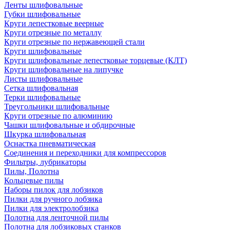
Ленты шлифовальные
Губки шлифовальные
Круги лепестковые веерные
Круги отрезные по металлу
Круги отрезные по нержавеющей стали
Круги шлифовальные
Круги шлифовальные лепестковые торцевые (КЛТ)
Круги шлифовальные на липучке
Листы шлифовальные
Сетка шлифовальная
Терки шлифовальные
Треугольники шлифовальные
Круги отрезные по алюминию
Чашки шлифовальные и обдирочные
Шкурка шлифовальная
Оснастка пневматическая
Соединения и переходники для компрессоров
Фильтры, лубрикаторы
Пилы, Полотна
Кольцевые пилы
Наборы пилок для лобзиков
Пилки для ручного лобзика
Пилки для электролобзика
Полотна для ленточной пилы
Полотна для лобзиковых станков