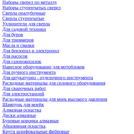
Наборы сверел по металлу
Наборы ступенчатых сверел
Сверла опалубочные
Сверла ступенчатые
Удлинители для сверла
Для садовой техники
Для буров
Для триммеров
Масла и смазки
Для бензопил и электропил
Для насосов
Для газонокосилок
Навесное оборудование для мотоблоков
Для ручного инструмента
Для штукатурно - отделочного инструмента
Расходные материалы для силового оборудования
Для сварочных работ
Для электростанций
Расходные материалы для моек высокого давления
Шампунь для моейк
Алмазная оснастка
Диски алмазные
Буровые коронки алмазные
Абразивная оснастка
Круги шлифовальные фибровые