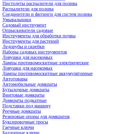
Пистолеты распылители для полива
Распылители для полива
Соединители и фитинги для систем полива
Умывальники
Садовый инструмент
Опрыскиватели садовые
Инструменты для обработки почвы
Инструменты для растений
Ледорубы и скребки
Наборы садовых инструментов
Ловушки для насекомых
Лампы противомоскитные электрические
Ловушки для насекомых
Лампы противомоскитные аккумуляторные
Автотовары
Автомобильные домкраты
Бутылочные домкраты
Винтовые домкраты
Домкраты подкатные
Подставки под машину
Реечные домкраты
Резиновые опоры для домкратов
Буксировочные тросы
Гаечные ключи
Баллонные ключи