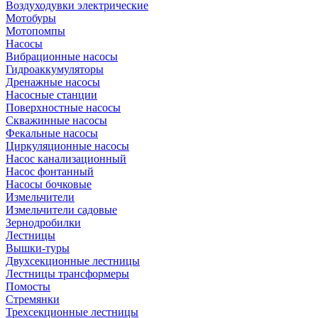
Воздуходувки электрические
Мотобуры
Мотопомпы
Насосы
Вибрационные насосы
Гидроаккумуляторы
Дренажные насосы
Насосные станции
Поверхностные насосы
Скважинные насосы
Фекальные насосы
Циркуляционные насосы
Насос канализационный
Насос фонтанный
Насосы бочковые
Измельчители
Измельчители садовые
Зернодробилки
Лестницы
Вышки-туры
Двухсекционные лестницы
Лестницы трансформеры
Помосты
Стремянки
Трехсекционные лестницы