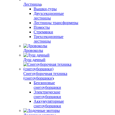
Лестницы
Вышки-туры
Двухсекционные
лестницы
Лестницы трансформеры
Помосты
Стремянки
Трехсекционные
лестницы
Дровоколы
Душ дачный
Снегоуборочная техника
(снегоуборщики)
Бензиновые
снегоуборщики
Электрические
снегоуборщики
Аккумуляторные
снегоуборщики