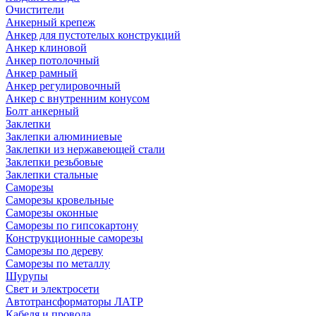
Очистители
Анкерный крепеж
Анкер для пустотелых конструкций
Анкер клиновой
Анкер потолочный
Анкер рамный
Анкер регулировочный
Анкер с внутренним конусом
Болт анкерный
Заклепки
Заклепки алюминиевые
Заклепки из нержавеющей стали
Заклепки резьбовые
Заклепки стальные
Саморезы
Саморезы кровельные
Саморезы оконные
Саморезы по гипсокартону
Конструкционные саморезы
Саморезы по дереву
Саморезы по металлу
Шурупы
Свет и электросети
Автотрансформаторы ЛАТР
Кабеля и провода