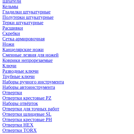
Шпатели
Кельмы
Гладилки штукатурные
Полутерки штукатурные
Терки штукатурные
Расшивки
Скребки
Сетка армировочная
Ножи
Канцелярские ножи
Сменные лезвия для ножей
Коврики непрорезаемые
Ключи
Разводные ключи
Трубные ключи
Наборы ручного инструмента
Наборы автоинструмента
Отвертки
Отвертки крестовые PZ
Наборы отвёрток
Отвертки для точных работ
Отвертки шлицевые SL
Отвертки крестовые PH
Отвертки HEX
Отвертки TORX