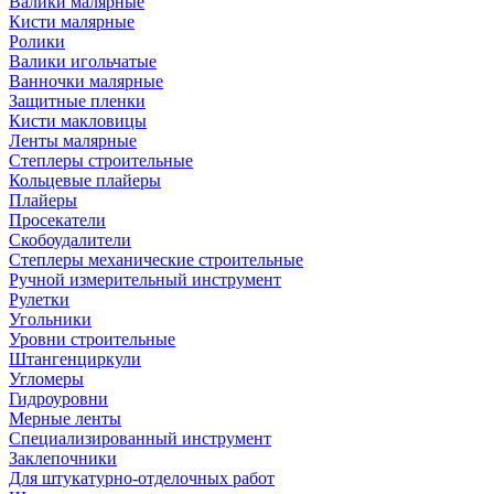
Валики малярные
Кисти малярные
Ролики
Валики игольчатые
Ванночки малярные
Защитные пленки
Кисти макловицы
Ленты малярные
Степлеры строительные
Кольцевые плайеры
Плайеры
Просекатели
Скобоудалители
Степлеры механические строительные
Ручной измерительный инструмент
Рулетки
Угольники
Уровни строительные
Штангенциркули
Угломеры
Гидроуровни
Мерные ленты
Специализированный инструмент
Заклепочники
Для штукатурно-отделочных работ