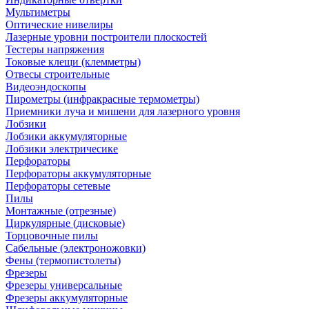
Мультиметры
Оптические нивелиры
Лазерные уровни построители плоскостей
Тестеры напряжения
Токовые клещи (клемметры)
Отвесы строительные
Видеоэндоскопы
Пирометры (инфракрасные термометры)
Приемники луча и мишени для лазерного уровня
Лобзики
Лобзики аккумуляторные
Лобзики электричесике
Перфораторы
Перфораторы аккумуляторные
Перфораторы сетевые
Пилы
Монтажные (отрезные)
Циркулярные (дисковые)
Торцовочные пилы
Сабельные (электроножовки)
Фены (термопистолеты)
Фрезеры
Фрезеры универсальные
Фрезеры аккумуляторные