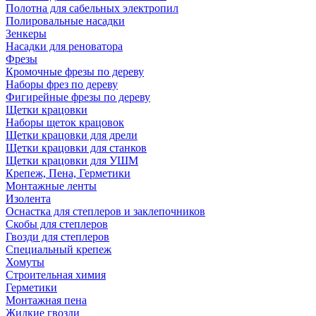
Полотна для сабельных электропил
Полировальные насадки
Зенкеры
Насадки для реноватора
Фрезы
Кромочные фрезы по дереву
Наборы фрез по дереву
Фигирейные фрезы по дереву
Щетки крацовки
Наборы щеток крацовок
Щетки крацовки для дрели
Щетки крацовки для станков
Щетки крацовки для УШМ
Крепеж, Пена, Герметики
Монтажные ленты
Изолента
Оснастка для степлеров и заклепочников
Скобы для степлеров
Гвозди для степлеров
Специальный крепеж
Хомуты
Строительная химия
Герметики
Монтажная пена
Жидкие гвозди