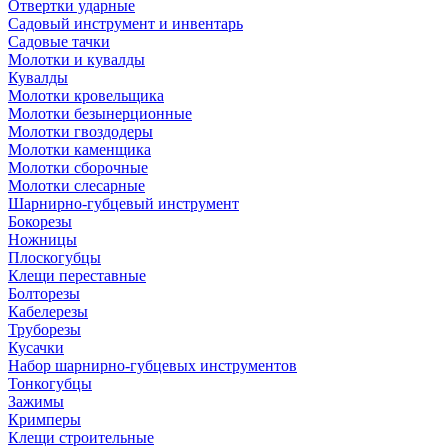
Отвертки ударные
Садовый инструмент и инвентарь
Садовые тачки
Молотки и кувалды
Кувалды
Молотки кровельщика
Молотки безынерционные
Молотки гвоздодеры
Молотки каменщика
Молотки сборочные
Молотки слесарные
Шарнирно-губцевый инструмент
Бокорезы
Ножницы
Плоскогубцы
Клещи переставные
Болторезы
Кабелерезы
Труборезы
Кусачки
Набор шарнирно-губцевых инструментов
Тонкогубцы
Зажимы
Кримперы
Клещи строительные