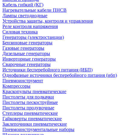
Кабель гибкий (КГ)
Нагревательные кабели ПНСВ
Лампы светодиодные
Устройства защиты, контроля и управления
Реле контроля напряжения
Силовая техника
Генераторы (электростанции)
Бензиновые генераторы
Газовые генераторы
Дизельные генераторы
Инверторные генераторы
Сварочные генераторы
Источники бесперебойного питания (ИБП)
Однофазные источники бесперебойного питания (ибп)
Пневмоинструмент
Компрессоры
Краскопульты пневматические
Пистолеты для подкачки
Пистолеты пескоструйные
Пистолеты продувочные
Степлеры пневматические
Гайковерты пневматические
Заклепочники пневматические
Пневмоинструментальные наборы
Шланги воздушные