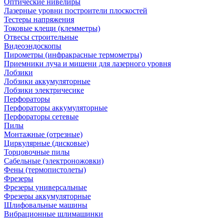
Оптические нивелиры
Лазерные уровни построители плоскостей
Тестеры напряжения
Токовые клещи (клемметры)
Отвесы строительные
Видеоэндоскопы
Пирометры (инфракрасные термометры)
Приемники луча и мишени для лазерного уровня
Лобзики
Лобзики аккумуляторные
Лобзики электричесике
Перфораторы
Перфораторы аккумуляторные
Перфораторы сетевые
Пилы
Монтажные (отрезные)
Циркулярные (дисковые)
Торцовочные пилы
Сабельные (электроножовки)
Фены (термопистолеты)
Фрезеры
Фрезеры универсальные
Фрезеры аккумуляторные
Шлифовальные машины
Вибрационные шлимашинки