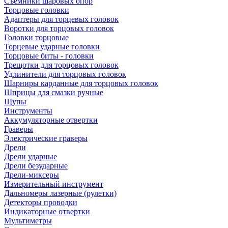
Съемники шаровых опор
Торцовые головки
Адаптеры для торцевых головок
Воротки для торцовых головок
Головки торцовые
Торцевые ударные головки
Торцовые биты - головки
Трещотки для торцовых головок
Удлинители для торцовых головок
Шарниры карданные для торцовых головок
Шприцы для смазки ручные
Щупы
Инструменты
Аккумуляторные отвертки
Граверы
Электрические граверы
Дрели
Дрели ударные
Дрели безударные
Дрели-миксеры
Измерительный инструмент
Дальномеры лазерные (рулетки)
Детекторы проводки
Индикаторные отвертки
Мультиметры