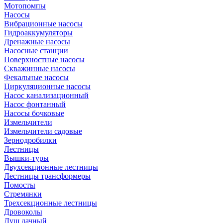
Мотопомпы
Насосы
Вибрационные насосы
Гидроаккумуляторы
Дренажные насосы
Насосные станции
Поверхностные насосы
Скважинные насосы
Фекальные насосы
Циркуляционные насосы
Насос канализационный
Насос фонтанный
Насосы бочковые
Измельчители
Измельчители садовые
Зернодробилки
Лестницы
Вышки-туры
Двухсекционные лестницы
Лестницы трансформеры
Помосты
Стремянки
Трехсекционные лестницы
Дровоколы
Душ дачный