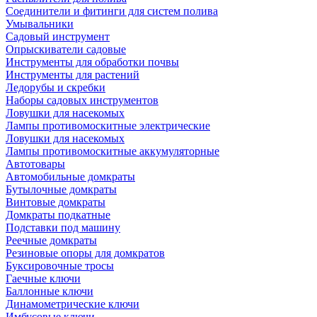
Соединители и фитинги для систем полива
Умывальники
Садовый инструмент
Опрыскиватели садовые
Инструменты для обработки почвы
Инструменты для растений
Ледорубы и скребки
Наборы садовых инструментов
Ловушки для насекомых
Лампы противомоскитные электрические
Ловушки для насекомых
Лампы противомоскитные аккумуляторные
Автотовары
Автомобильные домкраты
Бутылочные домкраты
Винтовые домкраты
Домкраты подкатные
Подставки под машину
Реечные домкраты
Резиновые опоры для домкратов
Буксировочные тросы
Гаечные ключи
Баллонные ключи
Динамометрические ключи
Имбусовые ключи