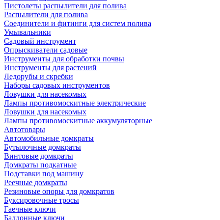
Пистолеты распылители для полива
Распылители для полива
Соединители и фитинги для систем полива
Умывальники
Садовый инструмент
Опрыскиватели садовые
Инструменты для обработки почвы
Инструменты для растений
Ледорубы и скребки
Наборы садовых инструментов
Ловушки для насекомых
Лампы противомоскитные электрические
Ловушки для насекомых
Лампы противомоскитные аккумуляторные
Автотовары
Автомобильные домкраты
Бутылочные домкраты
Винтовые домкраты
Домкраты подкатные
Подставки под машину
Реечные домкраты
Резиновые опоры для домкратов
Буксировочные тросы
Гаечные ключи
Баллонные ключи