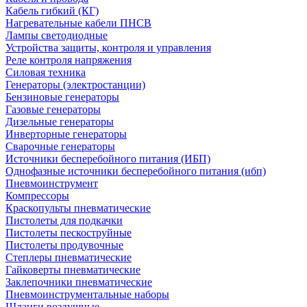
Кабель гибкий (КГ)
Нагревательные кабели ПНСВ
Лампы светодиодные
Устройства защиты, контроля и управления
Реле контроля напряжения
Силовая техника
Генераторы (электростанции)
Бензиновые генераторы
Газовые генераторы
Дизельные генераторы
Инверторные генераторы
Сварочные генераторы
Источники бесперебойного питания (ИБП)
Однофазные источники бесперебойного питания (ибп)
Пневмоинструмент
Компрессоры
Краскопульты пневматические
Пистолеты для подкачки
Пистолеты пескоструйные
Пистолеты продувочные
Степлеры пневматические
Гайковерты пневматические
Заклепочники пневматические
Пневмоинструментальные наборы
Шланги воздушные