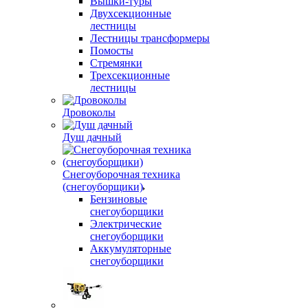
Вышки-туры
Двухсекционные
лестницы
Лестницы трансформеры
Помосты
Стремянки
Трехсекционные
лестницы
Дровоколы
Душ дачный
Снегоуборочная техника
(снегоуборщики)
Бензиновые
снегоуборщики
Электрические
снегоуборщики
Аккумуляторные
снегоуборщики