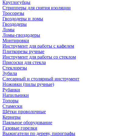
Круглогубцы
Стрипперы для снятия изоляции
Тросорезы
Гвоздодеры и ломы
Гвоздодеры
Ломы
Ломы-гвоздодеры
Монтировки
Инструмент для работы с кафелем
Плиткорезы ручные
Инструмент для работы со стеклом
Присоски для стекла
Стеклорезы
Зубила
Слесарный и столярный инструмент
Ножовки (пилы ручные)
Рубанки
Напильники
Топоры
Стамески
Щётки проволочные
Кернеры
Паяльное оборудование
Газовые горелки
Выжигатели по дереву, пирографы