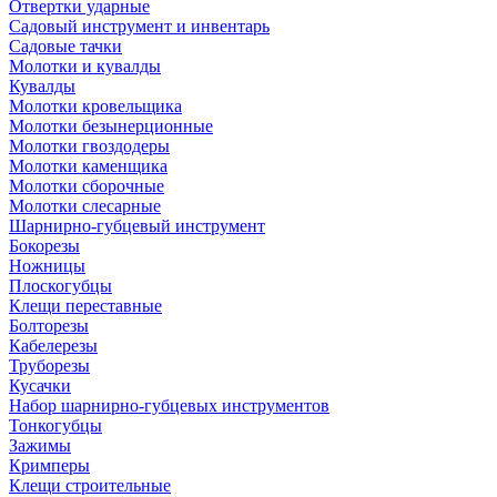
Отвертки ударные
Садовый инструмент и инвентарь
Садовые тачки
Молотки и кувалды
Кувалды
Молотки кровельщика
Молотки безынерционные
Молотки гвоздодеры
Молотки каменщика
Молотки сборочные
Молотки слесарные
Шарнирно-губцевый инструмент
Бокорезы
Ножницы
Плоскогубцы
Клещи переставные
Болторезы
Кабелерезы
Труборезы
Кусачки
Набор шарнирно-губцевых инструментов
Тонкогубцы
Зажимы
Кримперы
Клещи строительные