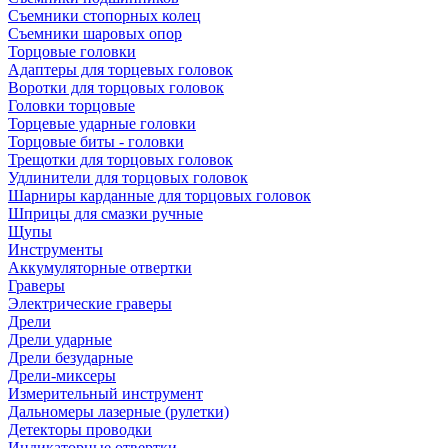
Съемники стопорных колец
Съемники шаровых опор
Торцовые головки
Адаптеры для торцевых головок
Воротки для торцовых головок
Головки торцовые
Торцевые ударные головки
Торцовые биты - головки
Трещотки для торцовых головок
Удлинители для торцовых головок
Шарниры карданные для торцовых головок
Шприцы для смазки ручные
Щупы
Инструменты
Аккумуляторные отвертки
Граверы
Электрические граверы
Дрели
Дрели ударные
Дрели безударные
Дрели-миксеры
Измерительный инструмент
Дальномеры лазерные (рулетки)
Детекторы проводки
Индикаторные отвертки