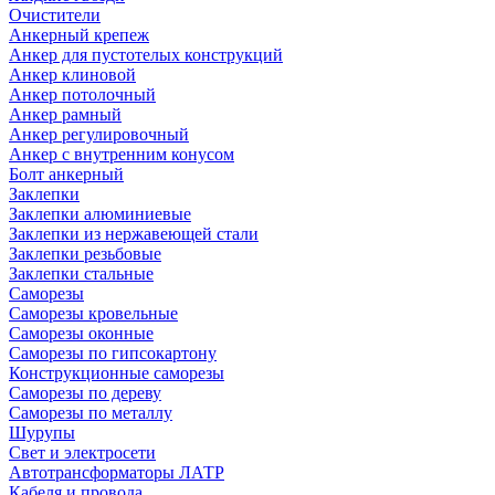
Очистители
Анкерный крепеж
Анкер для пустотелых конструкций
Анкер клиновой
Анкер потолочный
Анкер рамный
Анкер регулировочный
Анкер с внутренним конусом
Болт анкерный
Заклепки
Заклепки алюминиевые
Заклепки из нержавеющей стали
Заклепки резьбовые
Заклепки стальные
Саморезы
Саморезы кровельные
Саморезы оконные
Саморезы по гипсокартону
Конструкционные саморезы
Саморезы по дереву
Саморезы по металлу
Шурупы
Свет и электросети
Автотрансформаторы ЛАТР
Кабеля и провода