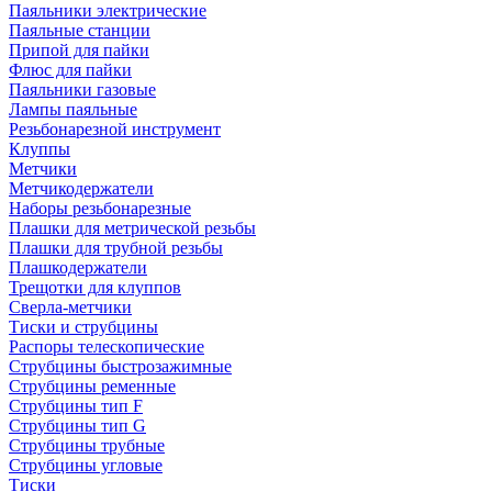
Паяльники электрические
Паяльные станции
Припой для пайки
Флюс для пайки
Паяльники газовые
Лампы паяльные
Резьбонарезной инструмент
Клуппы
Метчики
Метчикодержатели
Наборы резьбонарезные
Плашки для метрической резьбы
Плашки для трубной резьбы
Плашкодержатели
Трещотки для клуппов
Сверла-метчики
Тиски и струбцины
Распоры телескопические
Струбцины быстрозажимные
Струбцины ременные
Струбцины тип F
Струбцины тип G
Струбцины трубные
Струбцины угловые
Тиски