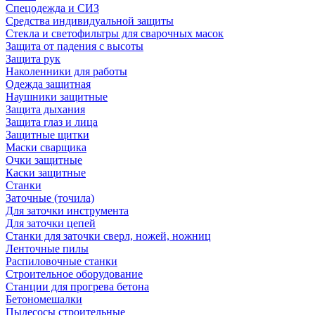
Спецодежда и СИЗ
Средства индивидуальной защиты
Стекла и светофильтры для сварочных масок
Защита от падения с высоты
Защита рук
Наколенники для работы
Одежда защитная
Наушники защитные
Защита дыхания
Защита глаз и лица
Защитные щитки
Маски сварщика
Очки защитные
Каски защитные
Станки
Заточные (точила)
Для заточки инструмента
Для заточки цепей
Станки для заточки сверл, ножей, ножниц
Ленточные пилы
Распиловочные станки
Строительное оборудование
Станции для прогрева бетона
Бетономешалки
Пылесосы строительные