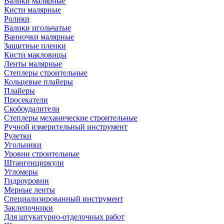
Валики малярные
Кисти малярные
Ролики
Валики игольчатые
Ванночки малярные
Защитные пленки
Кисти макловицы
Ленты малярные
Степлеры строительные
Кольцевые плайеры
Плайеры
Просекатели
Скобоудалители
Степлеры механические строительные
Ручной измерительный инструмент
Рулетки
Угольники
Уровни строительные
Штангенциркули
Угломеры
Гидроуровни
Мерные ленты
Специализированный инструмент
Заклепочники
Для штукатурно-отделочных работ