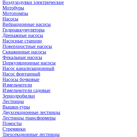
Воздуходувки электрические
Мотобуры
Мотопомпы
Насосы
Вибрационные насосы
Гидроаккумуляторы
Дренажные насосы
Насосные станции
Поверхностные насосы
Скважинные насосы
Фекальные насосы
Циркуляционные насосы
Насос канализационный
Насос фонтанный
Насосы бочковые
Измельчители
Измельчители садовые
Зернодробилки
Лестницы
Вышки-туры
Двухсекционные лестницы
Лестницы трансформеры
Помосты
Стремянки
Трехсекционные лестницы