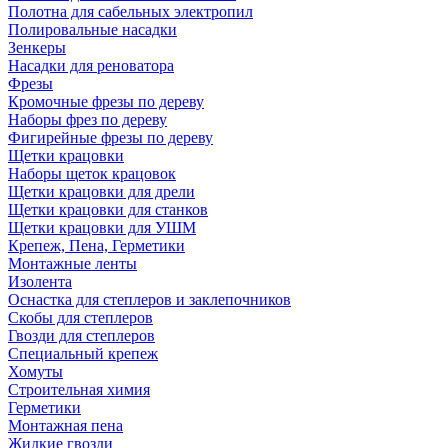
Полотна для сабельных электропил
Полировальные насадки
Зенкеры
Насадки для реноватора
Фрезы
Кромочные фрезы по дереву
Наборы фрез по дереву
Фигирейные фрезы по дереву
Щетки крацовки
Наборы щеток крацовок
Щетки крацовки для дрели
Щетки крацовки для станков
Щетки крацовки для УШМ
Крепеж, Пена, Герметики
Монтажные ленты
Изолента
Оснастка для степлеров и заклепочников
Скобы для степлеров
Гвозди для степлеров
Специальный крепеж
Хомуты
Строительная химия
Герметики
Монтажная пена
Жидкие гвозди