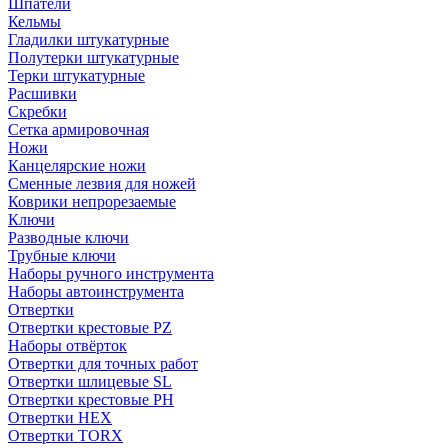
Шпатели
Кельмы
Гладилки штукатурные
Полутерки штукатурные
Терки штукатурные
Расшивки
Скребки
Сетка армировочная
Ножи
Канцелярские ножи
Сменные лезвия для ножей
Коврики непрорезаемые
Ключи
Разводные ключи
Трубные ключи
Наборы ручного инструмента
Наборы автоинструмента
Отвертки
Отвертки крестовые PZ
Наборы отвёрток
Отвертки для точных работ
Отвертки шлицевые SL
Отвертки крестовые PH
Отвертки HEX
Отвертки TORX