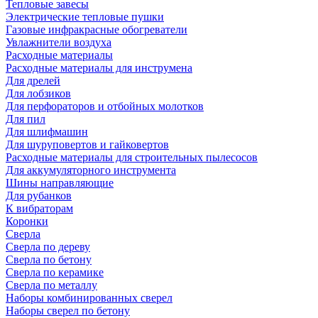
Тепловые завесы
Электрические тепловые пушки
Газовые инфракрасные обогреватели
Увлажнители воздуха
Расходные материалы
Расходные материалы для инструмена
Для дрелей
Для лобзиков
Для перфораторов и отбойных молотков
Для пил
Для шлифмашин
Для шуруповертов и гайковертов
Расходные материалы для строительных пылесосов
Для аккумуляторного инструмента
Шины направляющие
Для рубанков
К вибраторам
Коронки
Сверла
Сверла по дереву
Сверла по бетону
Сверла по керамике
Сверла по металлу
Наборы комбинированных сверел
Наборы сверел по бетону