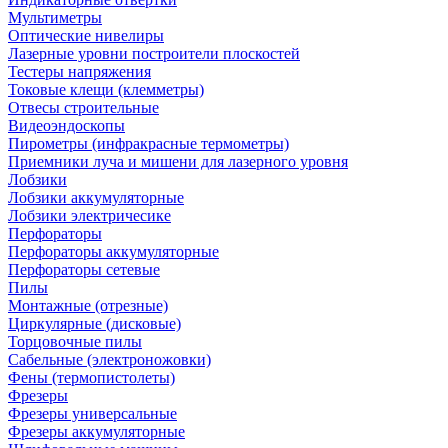
Мультиметры
Оптические нивелиры
Лазерные уровни построители плоскостей
Тестеры напряжения
Токовые клещи (клемметры)
Отвесы строительные
Видеоэндоскопы
Пирометры (инфракрасные термометры)
Приемники луча и мишени для лазерного уровня
Лобзики
Лобзики аккумуляторные
Лобзики электричесике
Перфораторы
Перфораторы аккумуляторные
Перфораторы сетевые
Пилы
Монтажные (отрезные)
Циркулярные (дисковые)
Торцовочные пилы
Сабельные (электроножовки)
Фены (термопистолеты)
Фрезеры
Фрезеры универсальные
Фрезеры аккумуляторные