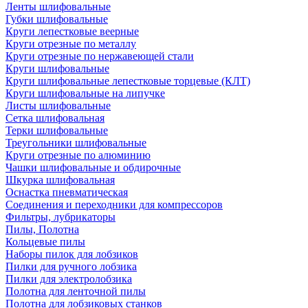
Ленты шлифовальные
Губки шлифовальные
Круги лепестковые веерные
Круги отрезные по металлу
Круги отрезные по нержавеющей стали
Круги шлифовальные
Круги шлифовальные лепестковые торцевые (КЛТ)
Круги шлифовальные на липучке
Листы шлифовальные
Сетка шлифовальная
Терки шлифовальные
Треугольники шлифовальные
Круги отрезные по алюминию
Чашки шлифовальные и обдирочные
Шкурка шлифовальная
Оснастка пневматическая
Соединения и переходники для компрессоров
Фильтры, лубрикаторы
Пилы, Полотна
Кольцевые пилы
Наборы пилок для лобзиков
Пилки для ручного лобзика
Пилки для электролобзика
Полотна для ленточной пилы
Полотна для лобзиковых станков