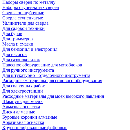
Наборы сверел по металлу
Наборы ступенчатых сверел
Сверла опалубочные
Сверла ступенчатые
Удлинители для сверла
Для садовой техники
Для буров
Для триммеров
Масла и смазки
Для бензопил и электропил
Для насосов
Для газонокосилок
Навесное оборудование для мотоблоков
Для ручного инструмента
Для штукатурно - отделочного инструмента
Расходные материалы для силового оборудования
Для сварочных работ
Для электростанций
Расходные материалы для моек высокого давления
Шампунь для моейк
Алмазная оснастка
Диски алмазные
Буровые коронки алмазные
Абразивная оснастка
Круги шлифовальные фибровые