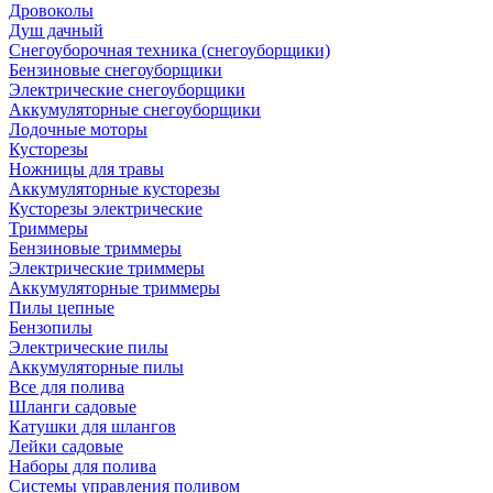
Дровоколы
Душ дачный
Снегоуборочная техника (снегоуборщики)
Бензиновые снегоуборщики
Электрические снегоуборщики
Аккумуляторные снегоуборщики
Лодочные моторы
Кусторезы
Ножницы для травы
Аккумуляторные кусторезы
Кусторезы электрические
Триммеры
Бензиновые триммеры
Электрические триммеры
Аккумуляторные триммеры
Пилы цепные
Бензопилы
Электрические пилы
Аккумуляторные пилы
Все для полива
Шланги садовые
Катушки для шлангов
Лейки садовые
Наборы для полива
Системы управления поливом