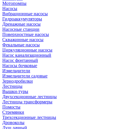
Мотопомпы
Насосы
Вибрационные насосы
Гидроаккумуляторы
Дренажные насосы
Насосные станции
Поверхностные насосы
Скважинные насосы
Фекальные насосы
Циркуляционные насосы
Насос канализационный
Насос фонтанный
Насосы бочковые
Измельчители
Измельчители садовые
Зернодробилки
Лестницы
Вышки-туры
Двухсекционные лестницы
Лестницы трансформеры
Помосты
Стремянки
Трехсекционные лестницы
Дровоколы
Душ дачный