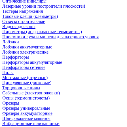
Оптические нивелиры
Лазерные уровни построители плоскостей
Тестеры напряжения
Токовые клещи (клемметры)
Отвесы строительные
Видеоэндоскопы
Пирометры (инфракрасные термометры)
Приемники луча и мишени для лазерного уровня
Лобзики
Лобзики аккумуляторные
Лобзики электричесике
Перфораторы
Перфораторы аккумуляторные
Перфораторы сетевые
Пилы
Монтажные (отрезные)
Циркулярные (дисковые)
Торцовочные пилы
Сабельные (электроножовки)
Фены (термопистолеты)
Фрезеры
Фрезеры универсальные
Фрезеры аккумуляторные
Шлифовальные машины
Вибрационные шлимашинки