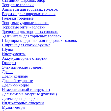
Съемники шаровых опор
Торцовые головки
Адаптеры для торцевых головок
Воротки для торцовых головок
Головки торцовые
Торцевые ударные головки
Торцовые биты - головки
Трещотки для торцовых головок
Удлинители для торцовых головок
Шарниры карданные для торцовых головок
Шприцы для смазки ручные
Щупы
Инструменты
Аккумуляторные отвертки
Граверы
Электрические граверы
Дрели
Дрели ударные
Дрели безударные
Дрели-миксеры
Измерительный инструмент
Дальномеры лазерные (рулетки)
Детекторы проводки
Индикаторные отвертки
Мультиметры