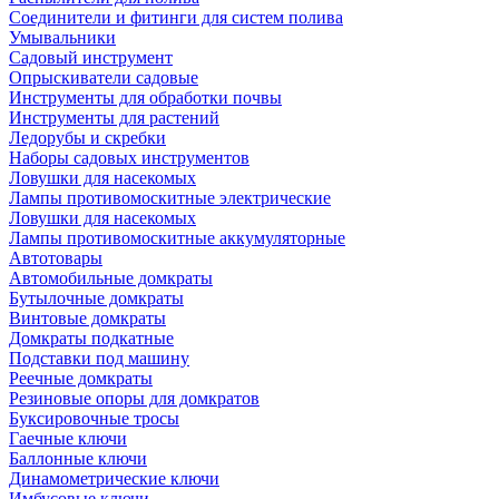
Соединители и фитинги для систем полива
Умывальники
Садовый инструмент
Опрыскиватели садовые
Инструменты для обработки почвы
Инструменты для растений
Ледорубы и скребки
Наборы садовых инструментов
Ловушки для насекомых
Лампы противомоскитные электрические
Ловушки для насекомых
Лампы противомоскитные аккумуляторные
Автотовары
Автомобильные домкраты
Бутылочные домкраты
Винтовые домкраты
Домкраты подкатные
Подставки под машину
Реечные домкраты
Резиновые опоры для домкратов
Буксировочные тросы
Гаечные ключи
Баллонные ключи
Динамометрические ключи
Имбусовые ключи