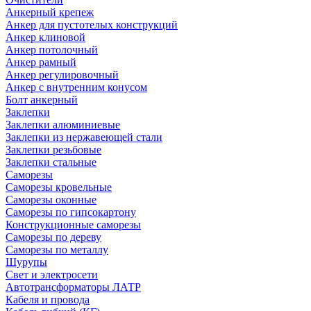
Анкерный крепеж
Анкер для пустотелых конструкций
Анкер клиновой
Анкер потолочный
Анкер рамный
Анкер регулировочный
Анкер с внутренним конусом
Болт анкерный
Заклепки
Заклепки алюминиевые
Заклепки из нержавеющей стали
Заклепки резьбовые
Заклепки стальные
Саморезы
Саморезы кровельные
Саморезы оконные
Саморезы по гипсокартону
Конструкционные саморезы
Саморезы по дереву
Саморезы по металлу
Шурупы
Свет и электросети
Автотрансформаторы ЛАТР
Кабеля и провода