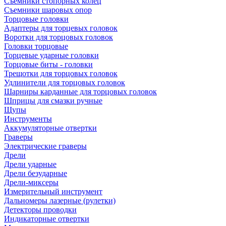
Съемники стопорных колец
Съемники шаровых опор
Торцовые головки
Адаптеры для торцевых головок
Воротки для торцовых головок
Головки торцовые
Торцевые ударные головки
Торцовые биты - головки
Трещотки для торцовых головок
Удлинители для торцовых головок
Шарниры карданные для торцовых головок
Шприцы для смазки ручные
Щупы
Инструменты
Аккумуляторные отвертки
Граверы
Электрические граверы
Дрели
Дрели ударные
Дрели безударные
Дрели-миксеры
Измерительный инструмент
Дальномеры лазерные (рулетки)
Детекторы проводки
Индикаторные отвертки