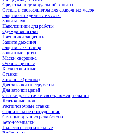
Средства индивидуальной защиты
Стекла и светофильтры для сварочных масок
Защита от падения с высоты
Защита рук
Наколенники для работы
Одежда защитная
Наушники защитные
Защита дыхания
Защита глаз и лица
Защитные щитки
Маски сварщика
Очки защитные
Каски защитные
Станки
Заточные (точила)
Для заточки инструмента
Для заточки цепей
Станки для заточки сверл, ножей, ножниц
Ленточные пилы
Распиловочные станки
Строительное оборудование
Станции для прогрева бетона
Бетономешалки
Пылесосы строительные
Виброплиты