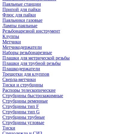
Паяльные станции
Припой для пайки
Флюс для пайки
Паяльники газовые
Лампы паяльные
Резьбонарезной инструмент
Клуппы
Метчики
Метчикодержатели
Наборы резьбонарезные
Плашки для метрической резьбы
Плашки для трубной резьбы
Плашкодержатели
Трещотки для клуппов
Сверла-метчики
Тиски и струбцины
Распоры телескопические
Струбцины быстрозажимные
Струбцины ременные
Струбцины тип F
Струбцины тип G
Струбцины трубные
Струбцины угловые
Тиски
Спецодежда и СИЗ