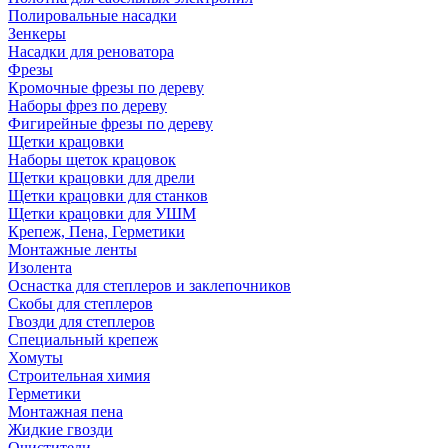
Полировальные насадки
Зенкеры
Насадки для реноватора
Фрезы
Кромочные фрезы по дереву
Наборы фрез по дереву
Фигирейные фрезы по дереву
Щетки крацовки
Наборы щеток крацовок
Щетки крацовки для дрели
Щетки крацовки для станков
Щетки крацовки для УШМ
Крепеж, Пена, Герметики
Монтажные ленты
Изолента
Оснастка для степлеров и заклепочников
Скобы для степлеров
Гвозди для степлеров
Специальный крепеж
Хомуты
Строительная химия
Герметики
Монтажная пена
Жидкие гвозди
Очистители