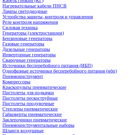
Кабель гибкий (КГ)
Нагревательные кабели ПНСВ
Лампы светодиодные
Устройства защиты, контроля и управления
Реле контроля напряжения
Силовая техника
Генераторы (электростанции)
Бензиновые генераторы
Газовые генераторы
Дизельные генераторы
Инверторные генераторы
Сварочные генераторы
Источники бесперебойного питания (ИБП)
Однофазные источники бесперебойного питания (ибп)
Пневмоинструмент
Компрессоры
Краскопульты пневматические
Пистолеты для подкачки
Пистолеты пескоструйные
Пистолеты продувочные
Степлеры пневматические
Гайковерты пневматические
Заклепочники пневматические
Пневмоинструментальные наборы
Шланги воздушные