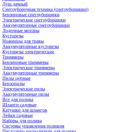
Душ дачный
Снегоуборочная техника (снегоуборщики)
Бензиновые снегоуборщики
Электрические снегоуборщики
Аккумуляторные снегоуборщики
Лодочные моторы
Кусторезы
Ножницы для травы
Аккумуляторные кусторезы
Кусторезы электрические
Триммеры
Бензиновые триммеры
Электрические триммеры
Аккумуляторные триммеры
Пилы цепные
Бензопилы
Электрические пилы
Аккумуляторные пилы
Все для полива
Шланги садовые
Катушки для шлангов
Лейки садовые
Наборы для полива
Системы управления поливом
Пистолеты распылители для полива