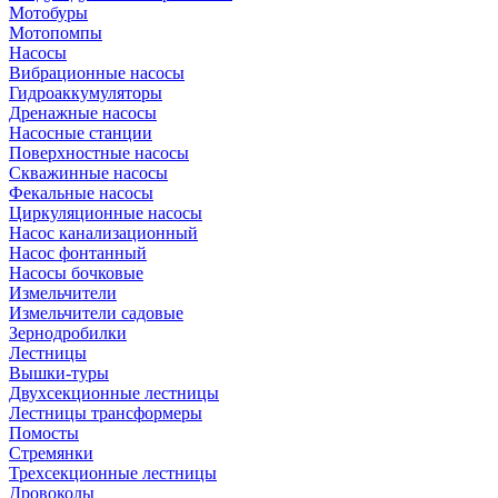
Мотобуры
Мотопомпы
Насосы
Вибрационные насосы
Гидроаккумуляторы
Дренажные насосы
Насосные станции
Поверхностные насосы
Скважинные насосы
Фекальные насосы
Циркуляционные насосы
Насос канализационный
Насос фонтанный
Насосы бочковые
Измельчители
Измельчители садовые
Зернодробилки
Лестницы
Вышки-туры
Двухсекционные лестницы
Лестницы трансформеры
Помосты
Стремянки
Трехсекционные лестницы
Дровоколы