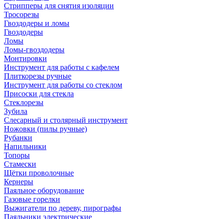
Стрипперы для снятия изоляции
Тросорезы
Гвоздодеры и ломы
Гвоздодеры
Ломы
Ломы-гвоздодеры
Монтировки
Инструмент для работы с кафелем
Плиткорезы ручные
Инструмент для работы со стеклом
Присоски для стекла
Стеклорезы
Зубила
Слесарный и столярный инструмент
Ножовки (пилы ручные)
Рубанки
Напильники
Топоры
Стамески
Щётки проволочные
Кернеры
Паяльное оборудование
Газовые горелки
Выжигатели по дереву, пирографы
Паяльники электрические