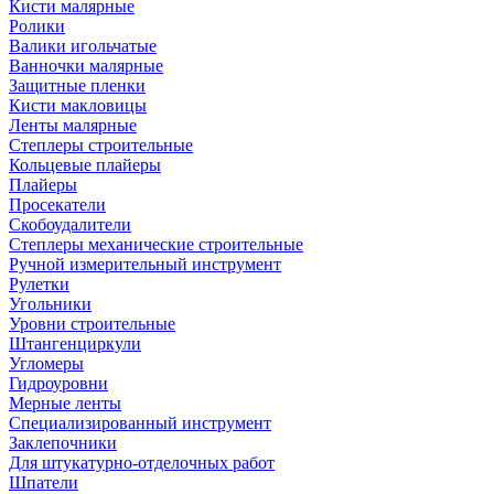
Кисти малярные
Ролики
Валики игольчатые
Ванночки малярные
Защитные пленки
Кисти макловицы
Ленты малярные
Степлеры строительные
Кольцевые плайеры
Плайеры
Просекатели
Скобоудалители
Степлеры механические строительные
Ручной измерительный инструмент
Рулетки
Угольники
Уровни строительные
Штангенциркули
Угломеры
Гидроуровни
Мерные ленты
Специализированный инструмент
Заклепочники
Для штукатурно-отделочных работ
Шпатели