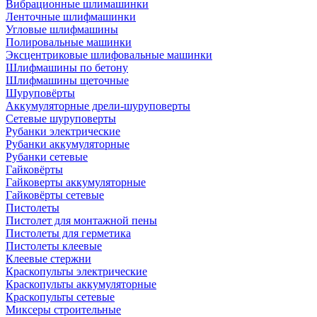
Вибрационные шлимашинки
Ленточные шлифмашинки
Угловые шлифмашины
Полировальные машинки
Эксцентриковые шлифовальные машинки
Шлифмашины по бетону
Шлифмашины щеточные
Шуруповёрты
Аккумуляторные дрели-шуруповерты
Сетевые шуруповерты
Рубанки электрические
Рубанки аккумуляторные
Рубанки сетевые
Гайковёрты
Гайковерты аккумуляторные
Гайковёрты сетевые
Пистолеты
Пистолет для монтажной пены
Пистолеты для герметика
Пистолеты клеевые
Клеевые стержни
Краскопульты электрические
Краскопульты аккумуляторные
Краскопульты сетевые
Миксеры строительные