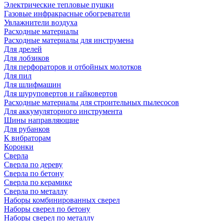
Электрические тепловые пушки
Газовые инфракрасные обогреватели
Увлажнители воздуха
Расходные материалы
Расходные материалы для инструмена
Для дрелей
Для лобзиков
Для перфораторов и отбойных молотков
Для пил
Для шлифмашин
Для шуруповертов и гайковертов
Расходные материалы для строительных пылесосов
Для аккумуляторного инструмента
Шины направляющие
Для рубанков
К вибраторам
Коронки
Сверла
Сверла по дереву
Сверла по бетону
Сверла по керамике
Сверла по металлу
Наборы комбинированных сверел
Наборы сверел по бетону
Наборы сверел по металлу