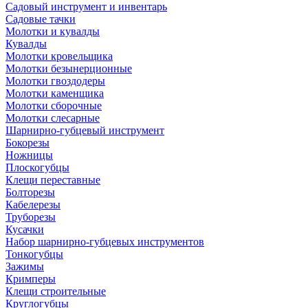
Садовый инструмент и инвентарь
Садовые тачки
Молотки и кувалды
Кувалды
Молотки кровельщика
Молотки безынерционные
Молотки гвоздодеры
Молотки каменщика
Молотки сборочные
Молотки слесарные
Шарнирно-губцевый инструмент
Бокорезы
Ножницы
Плоскогубцы
Клещи переставные
Болторезы
Кабелерезы
Труборезы
Кусачки
Набор шарнирно-губцевых инструментов
Тонкогубцы
Зажимы
Кримперы
Клещи строительные
Круглогубцы