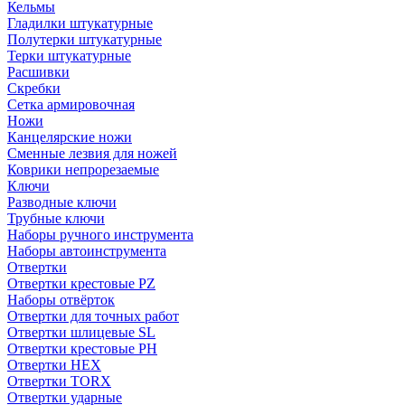
Кельмы
Гладилки штукатурные
Полутерки штукатурные
Терки штукатурные
Расшивки
Скребки
Сетка армировочная
Ножи
Канцелярские ножи
Сменные лезвия для ножей
Коврики непрорезаемые
Ключи
Разводные ключи
Трубные ключи
Наборы ручного инструмента
Наборы автоинструмента
Отвертки
Отвертки крестовые PZ
Наборы отвёрток
Отвертки для точных работ
Отвертки шлицевые SL
Отвертки крестовые PH
Отвертки HEX
Отвертки TORX
Отвертки ударные