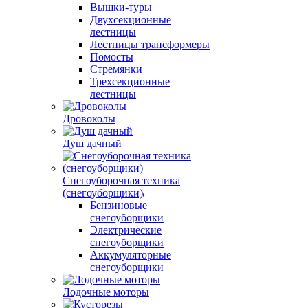
Вышки-туры
Двухсекционные
лестницы
Лестницы трансформеры
Помосты
Стремянки
Трехсекционные
лестницы
Дровоколы
Душ дачный
Снегоуборочная техника
(снегоуборщики)
Бензиновые
снегоуборщики
Электрические
снегоуборщики
Аккумуляторные
снегоуборщики
Лодочные моторы