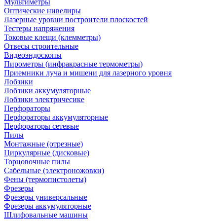
Мультиметры
Оптические нивелиры
Лазерные уровни построители плоскостей
Тестеры напряжения
Токовые клещи (клемметры)
Отвесы строительные
Видеоэндоскопы
Пирометры (инфракрасные термометры)
Приемники луча и мишени для лазерного уровня
Лобзики
Лобзики аккумуляторные
Лобзики электричесике
Перфораторы
Перфораторы аккумуляторные
Перфораторы сетевые
Пилы
Монтажные (отрезные)
Циркулярные (дисковые)
Торцовочные пилы
Сабельные (электроножовки)
Фены (термопистолеты)
Фрезеры
Фрезеры универсальные
Фрезеры аккумуляторные
Шлифовальные машины