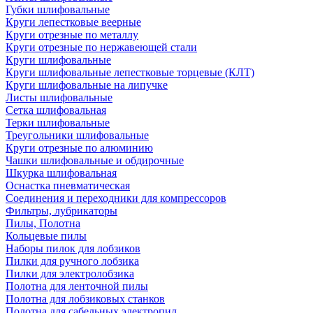
Губки шлифовальные
Круги лепестковые веерные
Круги отрезные по металлу
Круги отрезные по нержавеющей стали
Круги шлифовальные
Круги шлифовальные лепестковые торцевые (КЛТ)
Круги шлифовальные на липучке
Листы шлифовальные
Сетка шлифовальная
Терки шлифовальные
Треугольники шлифовальные
Круги отрезные по алюминию
Чашки шлифовальные и обдирочные
Шкурка шлифовальная
Оснастка пневматическая
Соединения и переходники для компрессоров
Фильтры, лубрикаторы
Пилы, Полотна
Кольцевые пилы
Наборы пилок для лобзиков
Пилки для ручного лобзика
Пилки для электролобзика
Полотна для ленточной пилы
Полотна для лобзиковых станков
Полотна для сабельных электропил