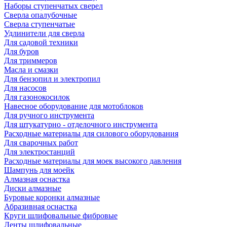
Наборы ступенчатых сверел
Сверла опалубочные
Сверла ступенчатые
Удлинители для сверла
Для садовой техники
Для буров
Для триммеров
Масла и смазки
Для бензопил и электропил
Для насосов
Для газонокосилок
Навесное оборудование для мотоблоков
Для ручного инструмента
Для штукатурно - отделочного инструмента
Расходные материалы для силового оборудования
Для сварочных работ
Для электростанций
Расходные материалы для моек высокого давления
Шампунь для моейк
Алмазная оснастка
Диски алмазные
Буровые коронки алмазные
Абразивная оснастка
Круги шлифовальные фибровые
Ленты шлифовальные