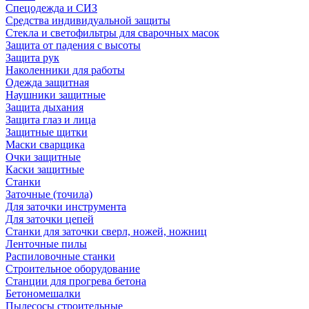
Спецодежда и СИЗ
Средства индивидуальной защиты
Стекла и светофильтры для сварочных масок
Защита от падения с высоты
Защита рук
Наколенники для работы
Одежда защитная
Наушники защитные
Защита дыхания
Защита глаз и лица
Защитные щитки
Маски сварщика
Очки защитные
Каски защитные
Станки
Заточные (точила)
Для заточки инструмента
Для заточки цепей
Станки для заточки сверл, ножей, ножниц
Ленточные пилы
Распиловочные станки
Строительное оборудование
Станции для прогрева бетона
Бетономешалки
Пылесосы строительные