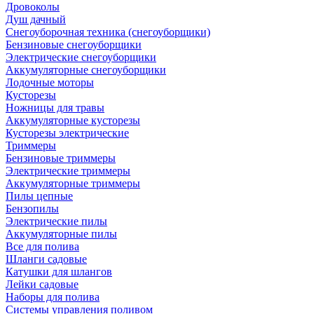
Дровоколы
Душ дачный
Снегоуборочная техника (снегоуборщики)
Бензиновые снегоуборщики
Электрические снегоуборщики
Аккумуляторные снегоуборщики
Лодочные моторы
Кусторезы
Ножницы для травы
Аккумуляторные кусторезы
Кусторезы электрические
Триммеры
Бензиновые триммеры
Электрические триммеры
Аккумуляторные триммеры
Пилы цепные
Бензопилы
Электрические пилы
Аккумуляторные пилы
Все для полива
Шланги садовые
Катушки для шлангов
Лейки садовые
Наборы для полива
Системы управления поливом