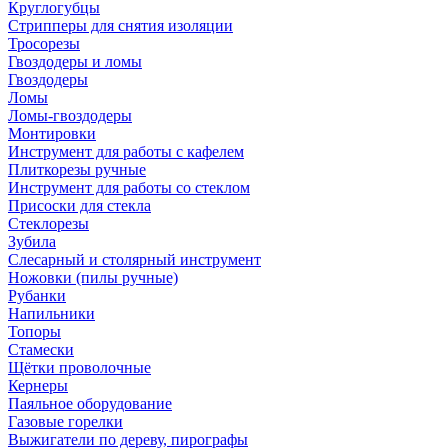
Круглогубцы
Стрипперы для снятия изоляции
Тросорезы
Гвоздодеры и ломы
Гвоздодеры
Ломы
Ломы-гвоздодеры
Монтировки
Инструмент для работы с кафелем
Плиткорезы ручные
Инструмент для работы со стеклом
Присоски для стекла
Стеклорезы
Зубила
Слесарный и столярный инструмент
Ножовки (пилы ручные)
Рубанки
Напильники
Топоры
Стамески
Щётки проволочные
Кернеры
Паяльное оборудование
Газовые горелки
Выжигатели по дереву, пирографы