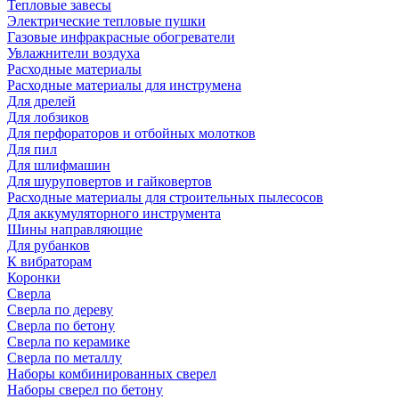
Тепловые завесы
Электрические тепловые пушки
Газовые инфракрасные обогреватели
Увлажнители воздуха
Расходные материалы
Расходные материалы для инструмена
Для дрелей
Для лобзиков
Для перфораторов и отбойных молотков
Для пил
Для шлифмашин
Для шуруповертов и гайковертов
Расходные материалы для строительных пылесосов
Для аккумуляторного инструмента
Шины направляющие
Для рубанков
К вибраторам
Коронки
Сверла
Сверла по дереву
Сверла по бетону
Сверла по керамике
Сверла по металлу
Наборы комбинированных сверел
Наборы сверел по бетону