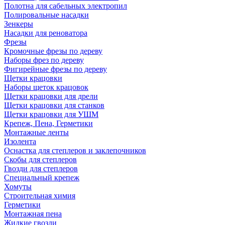
Полотна для сабельных электропил
Полировальные насадки
Зенкеры
Насадки для реноватора
Фрезы
Кромочные фрезы по дереву
Наборы фрез по дереву
Фигирейные фрезы по дереву
Щетки крацовки
Наборы щеток крацовок
Щетки крацовки для дрели
Щетки крацовки для станков
Щетки крацовки для УШМ
Крепеж, Пена, Герметики
Монтажные ленты
Изолента
Оснастка для степлеров и заклепочников
Скобы для степлеров
Гвозди для степлеров
Специальный крепеж
Хомуты
Строительная химия
Герметики
Монтажная пена
Жидкие гвозди