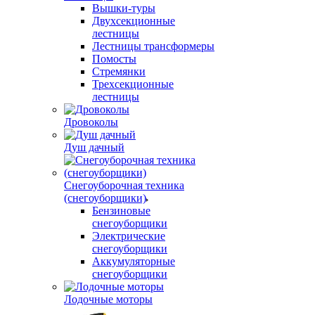
Вышки-туры
Двухсекционные
лестницы
Лестницы трансформеры
Помосты
Стремянки
Трехсекционные
лестницы
Дровоколы
Душ дачный
Снегоуборочная техника
(снегоуборщики)
Бензиновые
снегоуборщики
Электрические
снегоуборщики
Аккумуляторные
снегоуборщики
Лодочные моторы