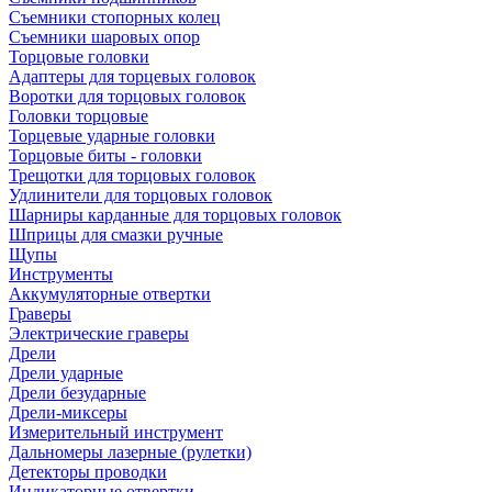
Съемники стопорных колец
Съемники шаровых опор
Торцовые головки
Адаптеры для торцевых головок
Воротки для торцовых головок
Головки торцовые
Торцевые ударные головки
Торцовые биты - головки
Трещотки для торцовых головок
Удлинители для торцовых головок
Шарниры карданные для торцовых головок
Шприцы для смазки ручные
Щупы
Инструменты
Аккумуляторные отвертки
Граверы
Электрические граверы
Дрели
Дрели ударные
Дрели безударные
Дрели-миксеры
Измерительный инструмент
Дальномеры лазерные (рулетки)
Детекторы проводки
Индикаторные отвертки