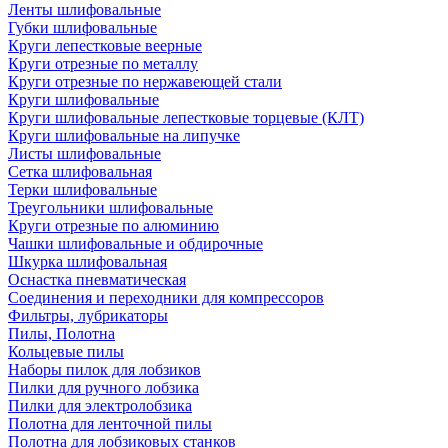
Ленты шлифовальные
Губки шлифовальные
Круги лепестковые веерные
Круги отрезные по металлу
Круги отрезные по нержавеющей стали
Круги шлифовальные
Круги шлифовальные лепестковые торцевые (КЛТ)
Круги шлифовальные на липучке
Листы шлифовальные
Сетка шлифовальная
Терки шлифовальные
Треугольники шлифовальные
Круги отрезные по алюминию
Чашки шлифовальные и обдирочные
Шкурка шлифовальная
Оснастка пневматическая
Соединения и переходники для компрессоров
Фильтры, лубрикаторы
Пилы, Полотна
Кольцевые пилы
Наборы пилок для лобзиков
Пилки для ручного лобзика
Пилки для электролобзика
Полотна для ленточной пилы
Полотна для лобзиковых станков