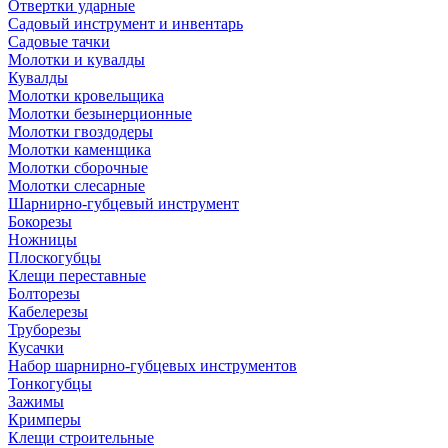
Отвертки ударные
Садовый инструмент и инвентарь
Садовые тачки
Молотки и кувалды
Кувалды
Молотки кровельщика
Молотки безынерционные
Молотки гвоздодеры
Молотки каменщика
Молотки сборочные
Молотки слесарные
Шарнирно-губцевый инструмент
Бокорезы
Ножницы
Плоскогубцы
Клещи переставные
Болторезы
Кабелерезы
Труборезы
Кусачки
Набор шарнирно-губцевых инструментов
Тонкогубцы
Зажимы
Кримперы
Клещи строительные