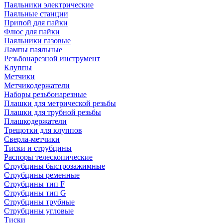
Паяльники электрические
Паяльные станции
Припой для пайки
Флюс для пайки
Паяльники газовые
Лампы паяльные
Резьбонарезной инструмент
Клуппы
Метчики
Метчикодержатели
Наборы резьбонарезные
Плашки для метрической резьбы
Плашки для трубной резьбы
Плашкодержатели
Трещотки для клуппов
Сверла-метчики
Тиски и струбцины
Распоры телескопические
Струбцины быстрозажимные
Струбцины ременные
Струбцины тип F
Струбцины тип G
Струбцины трубные
Струбцины угловые
Тиски