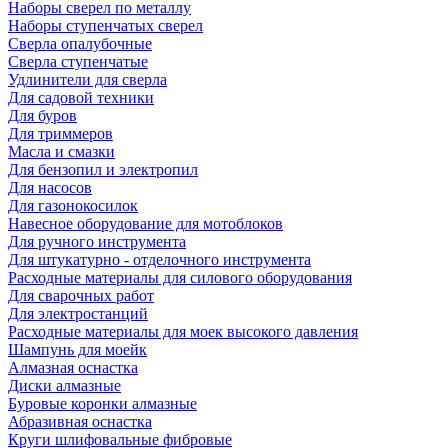
Наборы сверел по металлу
Наборы ступенчатых сверел
Сверла опалубочные
Сверла ступенчатые
Удлинители для сверла
Для садовой техники
Для буров
Для триммеров
Масла и смазки
Для бензопил и электропил
Для насосов
Для газонокосилок
Навесное оборудование для мотоблоков
Для ручного инструмента
Для штукатурно - отделочного инструмента
Расходные материалы для силового оборудования
Для сварочных работ
Для электростанций
Расходные материалы для моек высокого давления
Шампунь для моейк
Алмазная оснастка
Диски алмазные
Буровые коронки алмазные
Абразивная оснастка
Круги шлифовальные фибровые