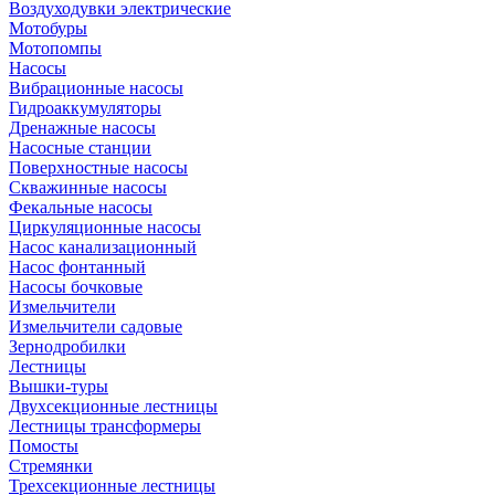
Воздуходувки электрические
Мотобуры
Мотопомпы
Насосы
Вибрационные насосы
Гидроаккумуляторы
Дренажные насосы
Насосные станции
Поверхностные насосы
Скважинные насосы
Фекальные насосы
Циркуляционные насосы
Насос канализационный
Насос фонтанный
Насосы бочковые
Измельчители
Измельчители садовые
Зернодробилки
Лестницы
Вышки-туры
Двухсекционные лестницы
Лестницы трансформеры
Помосты
Стремянки
Трехсекционные лестницы