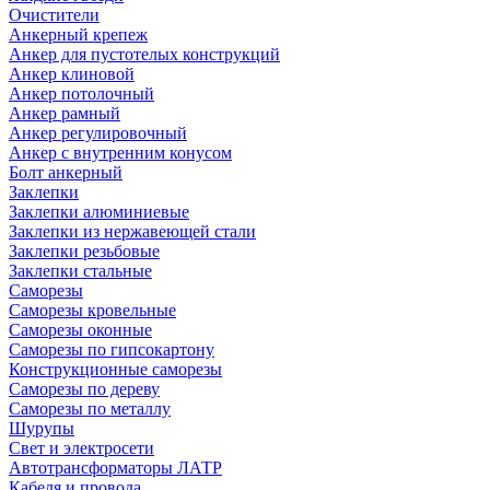
Очистители
Анкерный крепеж
Анкер для пустотелых конструкций
Анкер клиновой
Анкер потолочный
Анкер рамный
Анкер регулировочный
Анкер с внутренним конусом
Болт анкерный
Заклепки
Заклепки алюминиевые
Заклепки из нержавеющей стали
Заклепки резьбовые
Заклепки стальные
Саморезы
Саморезы кровельные
Саморезы оконные
Саморезы по гипсокартону
Конструкционные саморезы
Саморезы по дереву
Саморезы по металлу
Шурупы
Свет и электросети
Автотрансформаторы ЛАТР
Кабеля и провода