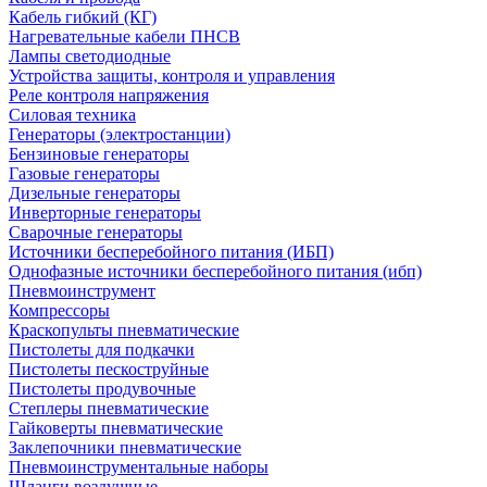
Кабель гибкий (КГ)
Нагревательные кабели ПНСВ
Лампы светодиодные
Устройства защиты, контроля и управления
Реле контроля напряжения
Силовая техника
Генераторы (электростанции)
Бензиновые генераторы
Газовые генераторы
Дизельные генераторы
Инверторные генераторы
Сварочные генераторы
Источники бесперебойного питания (ИБП)
Однофазные источники бесперебойного питания (ибп)
Пневмоинструмент
Компрессоры
Краскопульты пневматические
Пистолеты для подкачки
Пистолеты пескоструйные
Пистолеты продувочные
Степлеры пневматические
Гайковерты пневматические
Заклепочники пневматические
Пневмоинструментальные наборы
Шланги воздушные