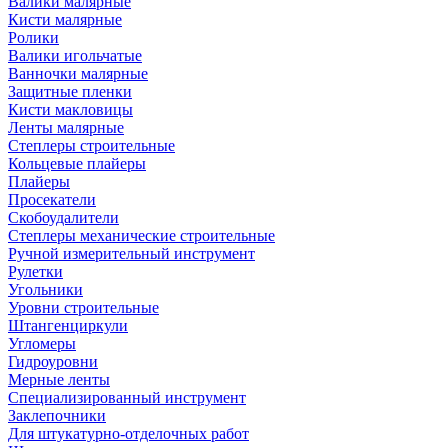
Валики малярные
Кисти малярные
Ролики
Валики игольчатые
Ванночки малярные
Защитные пленки
Кисти макловицы
Ленты малярные
Степлеры строительные
Кольцевые плайеры
Плайеры
Просекатели
Скобоудалители
Степлеры механические строительные
Ручной измерительный инструмент
Рулетки
Угольники
Уровни строительные
Штангенциркули
Угломеры
Гидроуровни
Мерные ленты
Специализированный инструмент
Заклепочники
Для штукатурно-отделочных работ