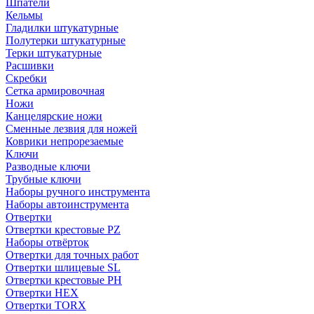
Шпатели
Кельмы
Гладилки штукатурные
Полутерки штукатурные
Терки штукатурные
Расшивки
Скребки
Сетка армировочная
Ножи
Канцелярские ножи
Сменные лезвия для ножей
Коврики непрорезаемые
Ключи
Разводные ключи
Трубные ключи
Наборы ручного инструмента
Наборы автоинструмента
Отвертки
Отвертки крестовые PZ
Наборы отвёрток
Отвертки для точных работ
Отвертки шлицевые SL
Отвертки крестовые PH
Отвертки HEX
Отвертки TORX