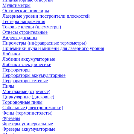
Мультиметры
Оптические нивелиры
Лазерные уровни построители плоскостей
Тестеры напряжения
Токовые клещи (клемметры)
Отвесы строительные
Видеоэндоскопы
Пирометры (инфракрасные термометры)
Приемники луча и мишени для лазерного уровня
Лобзики
Лобзики аккумуляторные
Лобзики электричесике
Перфораторы
Перфораторы аккумуляторные
Перфораторы сетевые
Пилы
Монтажные (отрезные)
Циркулярные (дисковые)
Торцовочные пилы
Сабельные (электроножовки)
Фены (термопистолеты)
Фрезеры
Фрезеры универсальные
Фрезеры аккумуляторные