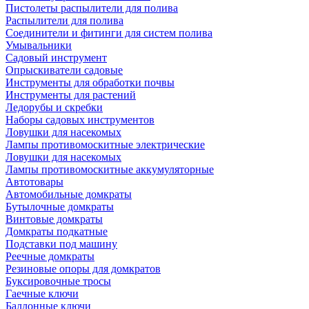
Пистолеты распылители для полива
Распылители для полива
Соединители и фитинги для систем полива
Умывальники
Садовый инструмент
Опрыскиватели садовые
Инструменты для обработки почвы
Инструменты для растений
Ледорубы и скребки
Наборы садовых инструментов
Ловушки для насекомых
Лампы противомоскитные электрические
Ловушки для насекомых
Лампы противомоскитные аккумуляторные
Автотовары
Автомобильные домкраты
Бутылочные домкраты
Винтовые домкраты
Домкраты подкатные
Подставки под машину
Реечные домкраты
Резиновые опоры для домкратов
Буксировочные тросы
Гаечные ключи
Баллонные ключи