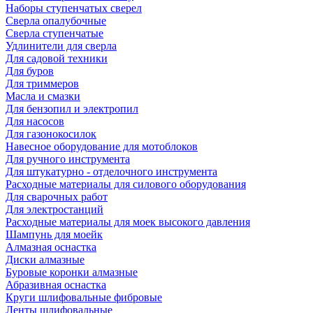
Наборы ступенчатых сверел
Сверла опалубочные
Сверла ступенчатые
Удлинители для сверла
Для садовой техники
Для буров
Для триммеров
Масла и смазки
Для бензопил и электропил
Для насосов
Для газонокосилок
Навесное оборудование для мотоблоков
Для ручного инструмента
Для штукатурно - отделочного инструмента
Расходные материалы для силового оборудования
Для сварочных работ
Для электростанций
Расходные материалы для моек высокого давления
Шампунь для моейк
Алмазная оснастка
Диски алмазные
Буровые коронки алмазные
Абразивная оснастка
Круги шлифовальные фибровые
Ленты шлифовальные