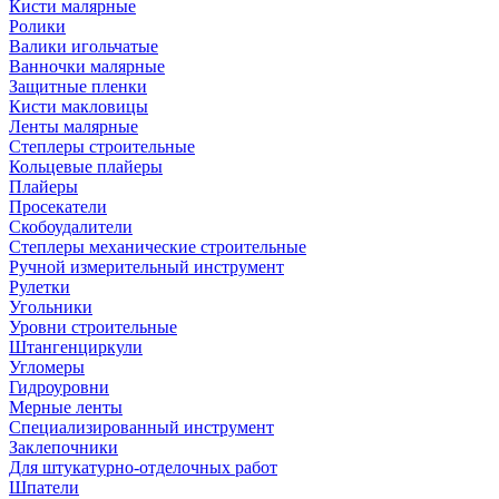
Кисти малярные
Ролики
Валики игольчатые
Ванночки малярные
Защитные пленки
Кисти макловицы
Ленты малярные
Степлеры строительные
Кольцевые плайеры
Плайеры
Просекатели
Скобоудалители
Степлеры механические строительные
Ручной измерительный инструмент
Рулетки
Угольники
Уровни строительные
Штангенциркули
Угломеры
Гидроуровни
Мерные ленты
Специализированный инструмент
Заклепочники
Для штукатурно-отделочных работ
Шпатели