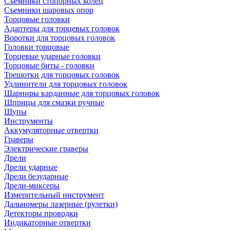
Съемники стопорных колец
Съемники шаровых опор
Торцовые головки
Адаптеры для торцевых головок
Воротки для торцовых головок
Головки торцовые
Торцевые ударные головки
Торцовые биты - головки
Трещотки для торцовых головок
Удлинители для торцовых головок
Шарниры карданные для торцовых головок
Шприцы для смазки ручные
Щупы
Инструменты
Аккумуляторные отвертки
Граверы
Электрические граверы
Дрели
Дрели ударные
Дрели безударные
Дрели-миксеры
Измерительный инструмент
Дальномеры лазерные (рулетки)
Детекторы проводки
Индикаторные отвертки