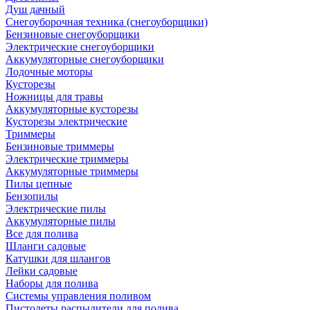
Душ дачный
Снегоуборочная техника (снегоуборщики)
Бензиновые снегоуборщики
Электрические снегоуборщики
Аккумуляторные снегоуборщики
Лодочные моторы
Кусторезы
Ножницы для травы
Аккумуляторные кусторезы
Кусторезы электрические
Триммеры
Бензиновые триммеры
Электрические триммеры
Аккумуляторные триммеры
Пилы цепные
Бензопилы
Электрические пилы
Аккумуляторные пилы
Все для полива
Шланги садовые
Катушки для шлангов
Лейки садовые
Наборы для полива
Системы управления поливом
Пистолеты распылители для полива