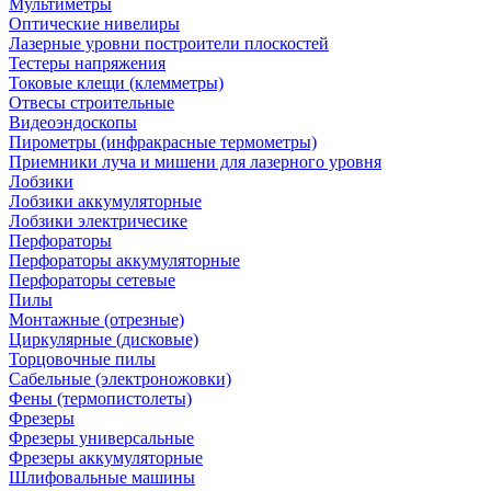
Мультиметры
Оптические нивелиры
Лазерные уровни построители плоскостей
Тестеры напряжения
Токовые клещи (клемметры)
Отвесы строительные
Видеоэндоскопы
Пирометры (инфракрасные термометры)
Приемники луча и мишени для лазерного уровня
Лобзики
Лобзики аккумуляторные
Лобзики электричесике
Перфораторы
Перфораторы аккумуляторные
Перфораторы сетевые
Пилы
Монтажные (отрезные)
Циркулярные (дисковые)
Торцовочные пилы
Сабельные (электроножовки)
Фены (термопистолеты)
Фрезеры
Фрезеры универсальные
Фрезеры аккумуляторные
Шлифовальные машины