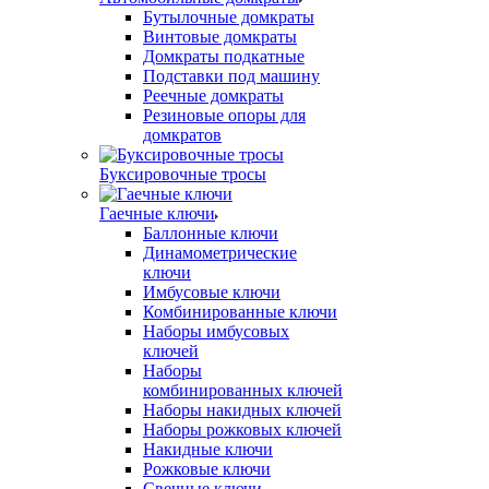
Бутылочные домкраты
Винтовые домкраты
Домкраты подкатные
Подставки под машину
Реечные домкраты
Резиновые опоры для
домкратов
Буксировочные тросы
Гаечные ключи
Баллонные ключи
Динамометрические
ключи
Имбусовые ключи
Комбинированные ключи
Наборы имбусовых
ключей
Наборы
комбинированных ключей
Наборы накидных ключей
Наборы рожковых ключей
Накидные ключи
Рожковые ключи
Свечные ключи