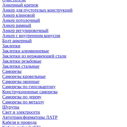
Анкерный крепеж
Анкер для пустотелых конструкций
Анкер клиновой
Анкер потолочный
Анкер рамный
Анкер регулировочный
Анкер с внутренним конусом
Болт анкерный
Заклепки
Заклепки алюминиевые
Заклепки из нержавеющей стали
Заклепки резьбовые
Заклепки стальные
Саморезы
Саморезы кровельные
Саморезы оконные
Саморезы по гипсокартону
Конструкционные саморезы
Саморезы по дереву
Саморезы по металлу
Шурупы
Свет и электросети
Автотрансформаторы ЛАТР
Кабеля и провода