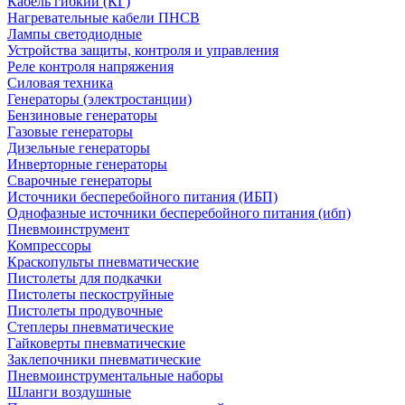
Кабель гибкий (КГ)
Нагревательные кабели ПНСВ
Лампы светодиодные
Устройства защиты, контроля и управления
Реле контроля напряжения
Силовая техника
Генераторы (электростанции)
Бензиновые генераторы
Газовые генераторы
Дизельные генераторы
Инверторные генераторы
Сварочные генераторы
Источники бесперебойного питания (ИБП)
Однофазные источники бесперебойного питания (ибп)
Пневмоинструмент
Компрессоры
Краскопульты пневматические
Пистолеты для подкачки
Пистолеты пескоструйные
Пистолеты продувочные
Степлеры пневматические
Гайковерты пневматические
Заклепочники пневматические
Пневмоинструментальные наборы
Шланги воздушные