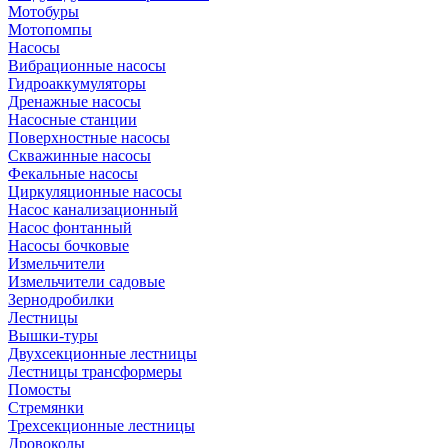
Мотобуры
Мотопомпы
Насосы
Вибрационные насосы
Гидроаккумуляторы
Дренажные насосы
Насосные станции
Поверхностные насосы
Скважинные насосы
Фекальные насосы
Циркуляционные насосы
Насос канализационный
Насос фонтанный
Насосы бочковые
Измельчители
Измельчители садовые
Зернодробилки
Лестницы
Вышки-туры
Двухсекционные лестницы
Лестницы трансформеры
Помосты
Стремянки
Трехсекционные лестницы
Дровоколы