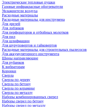
Электрические тепловые пушки
Газовые инфракрасные обогреватели
Увлажнители воздуха
Расходные материалы
Расходные материалы для инструмена
Для дрелей
Для лобзиков
Для перфораторов и отбойных молотков
Для пил
Для шлифмашин
Для шуруповертов и гайковертов
Расходные материалы для строительных пылесосов
Для аккумуляторного инструмента
Шины направляющие
Для рубанков
К вибраторам
Коронки
Сверла
Сверла по дереву
Сверла по бетону
Сверла по керамике
Сверла по металлу
Наборы комбинированных сверел
Наборы сверел по бетону
Наборы сверел по металлу