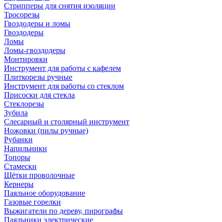
Стрипперы для снятия изоляции
Тросорезы
Гвоздодеры и ломы
Гвоздодеры
Ломы
Ломы-гвоздодеры
Монтировки
Инструмент для работы с кафелем
Плиткорезы ручные
Инструмент для работы со стеклом
Присоски для стекла
Стеклорезы
Зубила
Слесарный и столярный инструмент
Ножовки (пилы ручные)
Рубанки
Напильники
Топоры
Стамески
Щётки проволочные
Кернеры
Паяльное оборудование
Газовые горелки
Выжигатели по дереву, пирографы
Паяльники электрические