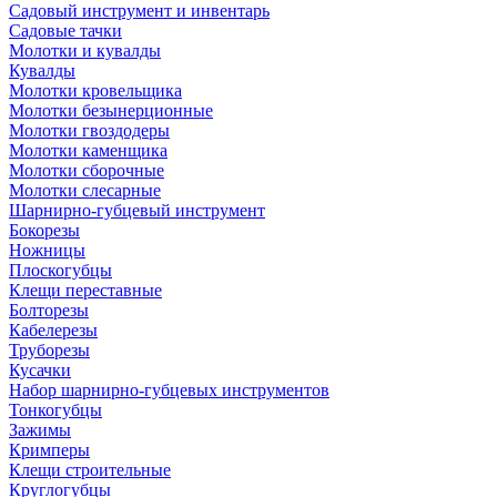
Садовый инструмент и инвентарь
Садовые тачки
Молотки и кувалды
Кувалды
Молотки кровельщика
Молотки безынерционные
Молотки гвоздодеры
Молотки каменщика
Молотки сборочные
Молотки слесарные
Шарнирно-губцевый инструмент
Бокорезы
Ножницы
Плоскогубцы
Клещи переставные
Болторезы
Кабелерезы
Труборезы
Кусачки
Набор шарнирно-губцевых инструментов
Тонкогубцы
Зажимы
Кримперы
Клещи строительные
Круглогубцы