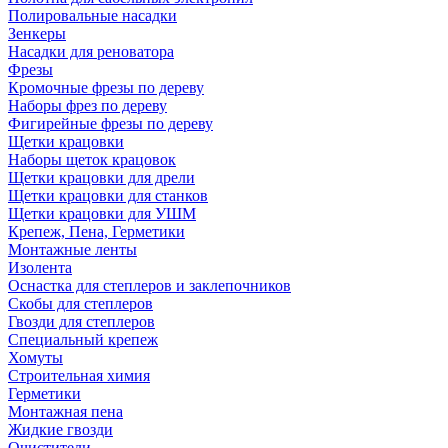
Полировальные насадки
Зенкеры
Насадки для реноватора
Фрезы
Кромочные фрезы по дереву
Наборы фрез по дереву
Фигирейные фрезы по дереву
Щетки крацовки
Наборы щеток крацовок
Щетки крацовки для дрели
Щетки крацовки для станков
Щетки крацовки для УШМ
Крепеж, Пена, Герметики
Монтажные ленты
Изолента
Оснастка для степлеров и заклепочников
Скобы для степлеров
Гвозди для степлеров
Специальный крепеж
Хомуты
Строительная химия
Герметики
Монтажная пена
Жидкие гвозди
Очистители