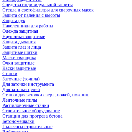
Средства индивидуальной защиты
Стекла и светофильтры для сварочных масок
Защита от падения с высоты
Защита рук
Наколенники для работы
Одежда защитная
Наушники защитные
Защита дыхания
Защита глаз и лица
Защитные щитки
Маски сварщика
Очки защитные
Каски защитные
Станки
Заточные (точила)
Для заточки инструмента
Для заточки цепей
Станки для заточки сверл, ножей, ножниц
Ленточные пилы
Распиловочные станки
Строительное оборудование
Станции для прогрева бетона
Бетономешалки
Пылесосы строительные
Виброплиты