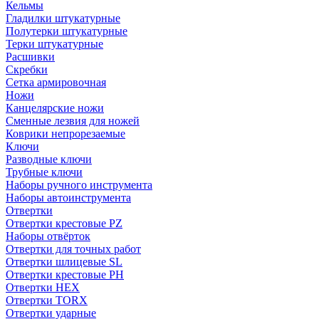
Кельмы
Гладилки штукатурные
Полутерки штукатурные
Терки штукатурные
Расшивки
Скребки
Сетка армировочная
Ножи
Канцелярские ножи
Сменные лезвия для ножей
Коврики непрорезаемые
Ключи
Разводные ключи
Трубные ключи
Наборы ручного инструмента
Наборы автоинструмента
Отвертки
Отвертки крестовые PZ
Наборы отвёрток
Отвертки для точных работ
Отвертки шлицевые SL
Отвертки крестовые PH
Отвертки HEX
Отвертки TORX
Отвертки ударные