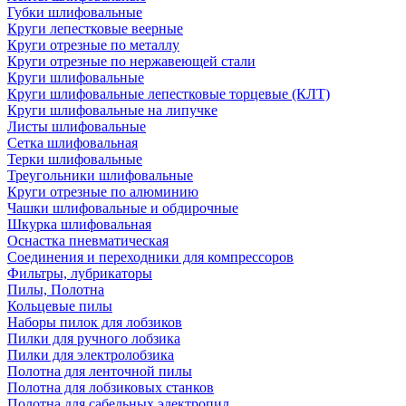
Губки шлифовальные
Круги лепестковые веерные
Круги отрезные по металлу
Круги отрезные по нержавеющей стали
Круги шлифовальные
Круги шлифовальные лепестковые торцевые (КЛТ)
Круги шлифовальные на липучке
Листы шлифовальные
Сетка шлифовальная
Терки шлифовальные
Треугольники шлифовальные
Круги отрезные по алюминию
Чашки шлифовальные и обдирочные
Шкурка шлифовальная
Оснастка пневматическая
Соединения и переходники для компрессоров
Фильтры, лубрикаторы
Пилы, Полотна
Кольцевые пилы
Наборы пилок для лобзиков
Пилки для ручного лобзика
Пилки для электролобзика
Полотна для ленточной пилы
Полотна для лобзиковых станков
Полотна для сабельных электропил