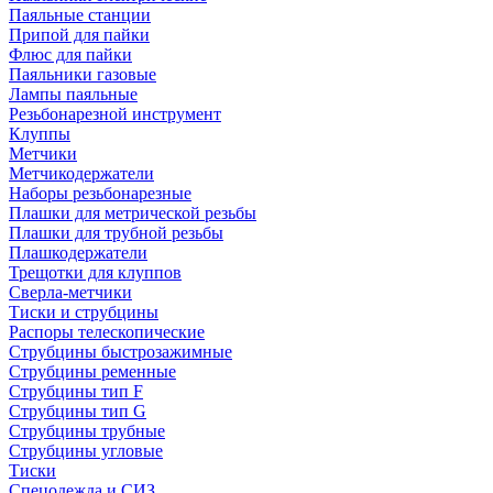
Паяльные станции
Припой для пайки
Флюс для пайки
Паяльники газовые
Лампы паяльные
Резьбонарезной инструмент
Клуппы
Метчики
Метчикодержатели
Наборы резьбонарезные
Плашки для метрической резьбы
Плашки для трубной резьбы
Плашкодержатели
Трещотки для клуппов
Сверла-метчики
Тиски и струбцины
Распоры телескопические
Струбцины быстрозажимные
Струбцины ременные
Струбцины тип F
Струбцины тип G
Струбцины трубные
Струбцины угловые
Тиски
Спецодежда и СИЗ