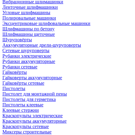
Вибрационные шлимашинки
Ленточные шлифмашинки
Угловые шлифмашины
Полировальные машинки
Эксцентриковые шлифовальные машинки
Шлифмашины по бетону
Шлифмашины щеточные
Шуруповёрты
Аккумуляторные дрели-шуруповерты
Сетевые шуруповерты
Рубанки электрические
Рубанки аккумуляторные
Рубанки сетевые
Гайковёрты
Гайковерты аккумуляторные
Гайковёрты сетевые
Пистолеты
Пистолет для монтажной пены
Пистолеты для герметика
Пистолеты клеевые
Клеевые стержни
Краскопульты электрические
Краскопульты аккумуляторные
Краскопульты сетевые
Миксеры строительные