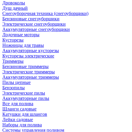
Дровоколы
Душ дачный
Снегоуборочная техника (снегоуборщики)
Бензиновые снегоуборщики
Электрические снегоуборщики
Аккумуляторные снегоуборщики
Лодочные моторы
Кусторезы
Ножницы для травы
Аккумуляторные кусторезы
Кусторезы электрические
Триммеры
Бензиновые триммеры
Электрические триммеры
Аккумуляторные триммеры
Пилы цепные
Бензопилы
Электрические пилы
Аккумуляторные пилы
Все для полива
Шланги садовые
Катушки для шлангов
Лейки садовые
Наборы для полива
Системы управления поливом