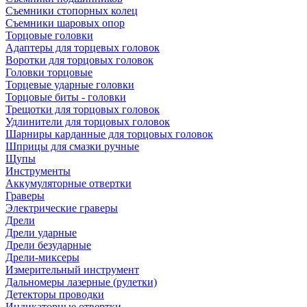
Съемники стопорных колец
Съемники шаровых опор
Торцовые головки
Адаптеры для торцевых головок
Воротки для торцовых головок
Головки торцовые
Торцевые ударные головки
Торцовые биты - головки
Трещотки для торцовых головок
Удлинители для торцовых головок
Шарниры карданные для торцовых головок
Шприцы для смазки ручные
Щупы
Инструменты
Аккумуляторные отвертки
Граверы
Электрические граверы
Дрели
Дрели ударные
Дрели безударные
Дрели-миксеры
Измерительный инструмент
Дальномеры лазерные (рулетки)
Детекторы проводки
Индикаторные отвертки