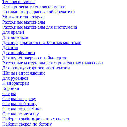
Тепловые завесы
Электрические тепловые пушки
Газовые инфракрасные обогреватели
Увлажнители воздуха
Расходные материалы
Расходные материалы для инструмена
Для дрелей
Для лобзиков
Для перфораторов и отбойных молотков
Для пил
Для шлифмашин
Для шуруповертов и гайковертов
Расходные материалы для строительных пылесосов
Для аккумуляторного инструмента
Шины направляющие
Для рубанков
К вибраторам
Коронки
Сверла
Сверла по дереву
Сверла по бетону
Сверла по керамике
Сверла по металлу
Наборы комбинированных сверел
Наборы сверел по бетону