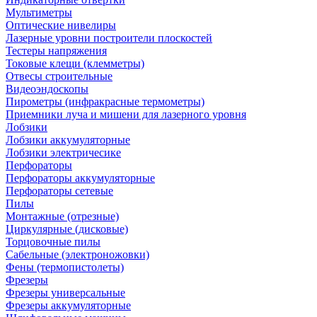
Мультиметры
Оптические нивелиры
Лазерные уровни построители плоскостей
Тестеры напряжения
Токовые клещи (клемметры)
Отвесы строительные
Видеоэндоскопы
Пирометры (инфракрасные термометры)
Приемники луча и мишени для лазерного уровня
Лобзики
Лобзики аккумуляторные
Лобзики электричесике
Перфораторы
Перфораторы аккумуляторные
Перфораторы сетевые
Пилы
Монтажные (отрезные)
Циркулярные (дисковые)
Торцовочные пилы
Сабельные (электроножовки)
Фены (термопистолеты)
Фрезеры
Фрезеры универсальные
Фрезеры аккумуляторные