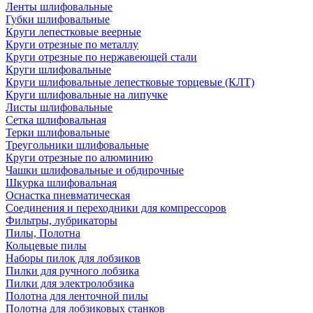
Ленты шлифовальные
Губки шлифовальные
Круги лепестковые веерные
Круги отрезные по металлу
Круги отрезные по нержавеющей стали
Круги шлифовальные
Круги шлифовальные лепестковые торцевые (КЛТ)
Круги шлифовальные на липучке
Листы шлифовальные
Сетка шлифовальная
Терки шлифовальные
Треугольники шлифовальные
Круги отрезные по алюминию
Чашки шлифовальные и обдирочные
Шкурка шлифовальная
Оснастка пневматическая
Соединения и переходники для компрессоров
Фильтры, лубрикаторы
Пилы, Полотна
Кольцевые пилы
Наборы пилок для лобзиков
Пилки для ручного лобзика
Пилки для электролобзика
Полотна для ленточной пилы
Полотна для лобзиковых станков