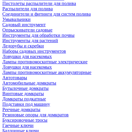
Пистолеты распылители для полива
Распылители для полива
Соединители и фитинги для систем полива
Умывальники
Садовый инструмент
Опрыскиватели садовые
Инструменты для обработки почвы
Инструменты для растений
Ледорубы и скребки
Наборы садовых инструментов
Ловушки для насекомых
Лампы противомоскитные электрические
Ловушки для насекомых
Лампы противомоскитные аккумуляторные
Автотовары
Автомобильные домкраты
Бутылочные домкраты
Винтовые домкраты
Домкраты подкатные
Подставки под машину
Реечные домкраты
Резиновые опоры для домкратов
Буксировочные тросы
Гаечные ключи
Баллонные ключи