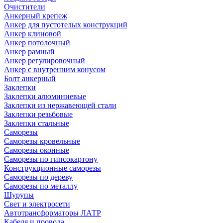
Очистители
Анкерный крепеж
Анкер для пустотелых конструкций
Анкер клиновой
Анкер потолочный
Анкер рамный
Анкер регулировочный
Анкер с внутренним конусом
Болт анкерный
Заклепки
Заклепки алюминиевые
Заклепки из нержавеющей стали
Заклепки резьбовые
Заклепки стальные
Саморезы
Саморезы кровельные
Саморезы оконные
Саморезы по гипсокартону
Конструкционные саморезы
Саморезы по дереву
Саморезы по металлу
Шурупы
Свет и электросети
Автотрансформаторы ЛАТР
Кабеля и провода