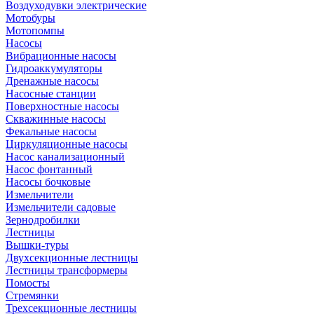
Воздуходувки электрические
Мотобуры
Мотопомпы
Насосы
Вибрационные насосы
Гидроаккумуляторы
Дренажные насосы
Насосные станции
Поверхностные насосы
Скважинные насосы
Фекальные насосы
Циркуляционные насосы
Насос канализационный
Насос фонтанный
Насосы бочковые
Измельчители
Измельчители садовые
Зернодробилки
Лестницы
Вышки-туры
Двухсекционные лестницы
Лестницы трансформеры
Помосты
Стремянки
Трехсекционные лестницы