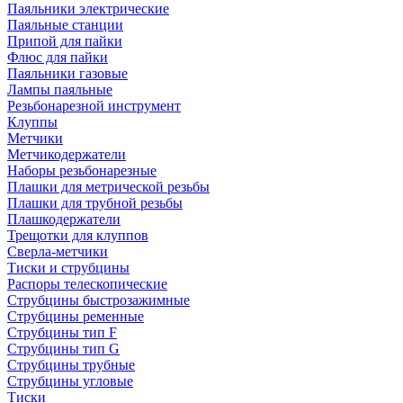
Паяльники электрические
Паяльные станции
Припой для пайки
Флюс для пайки
Паяльники газовые
Лампы паяльные
Резьбонарезной инструмент
Клуппы
Метчики
Метчикодержатели
Наборы резьбонарезные
Плашки для метрической резьбы
Плашки для трубной резьбы
Плашкодержатели
Трещотки для клуппов
Сверла-метчики
Тиски и струбцины
Распоры телескопические
Струбцины быстрозажимные
Струбцины ременные
Струбцины тип F
Струбцины тип G
Струбцины трубные
Струбцины угловые
Тиски