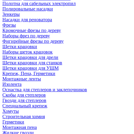
Полотна для сабельных электропил
Полировальные насадки
Зенкеры
Насадки для реноватора
Фрезы
Кромочные фрезы по дереву
Наборы фрез по дереву
Фигирейные фрезы по дереву
Щетки крацовки
Наборы щеток крацовок
Щетки крацовки для дрели
Щетки крацовки для станков
Щетки крацовки для УШМ
Крепеж, Пена, Герметики
Монтажные ленты
Изолента
Оснастка для степлеров и заклепочников
Скобы для степлеров
Гвозди для степлеров
Специальный крепеж
Хомуты
Строительная химия
Герметики
Монтажная пена
Жидкие гвозди