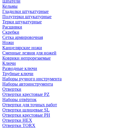
Шпатели
Кельмы
Гладилки штукатурные
Полутерки штукатурные
Терки штукатурные
Расшивки
Скребки
Сетка армировочная
Ножи
Канцелярские ножи
Сменные лезвия для ножей
Коврики непрорезаемые
Ключи
Разводные ключи
Трубные ключи
Наборы ручного инструмента
Наборы автоинструмента
Отвертки
Отвертки крестовые PZ
Наборы отвёрток
Отвертки для точных работ
Отвертки шлицевые SL
Отвертки крестовые PH
Отвертки HEX
Отвертки TORX