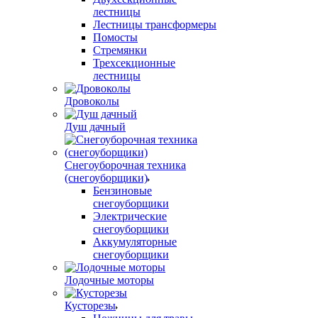
лестницы
Лестницы трансформеры
Помосты
Стремянки
Трехсекционные
лестницы
Дровоколы
Душ дачный
Снегоуборочная техника
(снегоуборщики)
Бензиновые
снегоуборщики
Электрические
снегоуборщики
Аккумуляторные
снегоуборщики
Лодочные моторы
Кусторезы