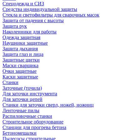
Спецодежда и СИЗ
Средства индивидуальной защиты
Стекла и светофильтры для сварочных масок
Защита от падения с высоты
Защита рук
Наколенники для работы
Одежда защитная
Наушники защитные
Защита дыхания
Защита глаз и лица
Защитные щитки
Маски сварщика
Очки защитные
Каски защитные
Станки
Заточные (точила)
Для заточки инструмента
Для заточки цепей
Станки для заточки сверл, ножей, ножниц
Ленточные пилы
Распиловочные станки
Строительное оборудование
Станции для прогрева бетона
Бетономешалки
Пылесосы строительные