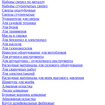
Наборы сверел по металлу
Наборы ступенчатых сверел
Сверла опалубочные
Сверла ступенчатые
Удлинители для сверла
Для садовой техники
Для буров
Для триммеров
Масла и смазки
Для бензопил и электропил
Для насосов
Для газонокосилок
Навесное оборудование для мотоблоков
Для ручного инструмента
Для штукатурно - отделочного инструмента
Расходные материалы для силового оборудования
Для сварочных работ
Для электростанций
Расходные материалы для моек высокого давления
Шампунь для моейк
Алмазная оснастка
Диски алмазные
Буровые коронки алмазные
Абразивная оснастка
Круги шлифовальные фибровые