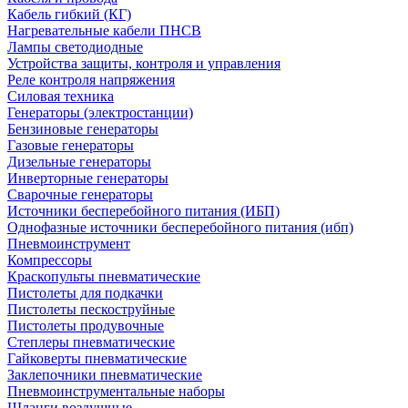
Кабель гибкий (КГ)
Нагревательные кабели ПНСВ
Лампы светодиодные
Устройства защиты, контроля и управления
Реле контроля напряжения
Силовая техника
Генераторы (электростанции)
Бензиновые генераторы
Газовые генераторы
Дизельные генераторы
Инверторные генераторы
Сварочные генераторы
Источники бесперебойного питания (ИБП)
Однофазные источники бесперебойного питания (ибп)
Пневмоинструмент
Компрессоры
Краскопульты пневматические
Пистолеты для подкачки
Пистолеты пескоструйные
Пистолеты продувочные
Степлеры пневматические
Гайковерты пневматические
Заклепочники пневматические
Пневмоинструментальные наборы
Шланги воздушные