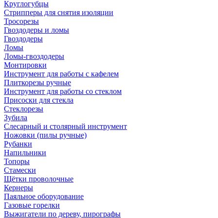
Круглогубцы
Стрипперы для снятия изоляции
Тросорезы
Гвоздодеры и ломы
Гвоздодеры
Ломы
Ломы-гвоздодеры
Монтировки
Инструмент для работы с кафелем
Плиткорезы ручные
Инструмент для работы со стеклом
Присоски для стекла
Стеклорезы
Зубила
Слесарный и столярный инструмент
Ножовки (пилы ручные)
Рубанки
Напильники
Топоры
Стамески
Щётки проволочные
Кернеры
Паяльное оборудование
Газовые горелки
Выжигатели по дереву, пирографы