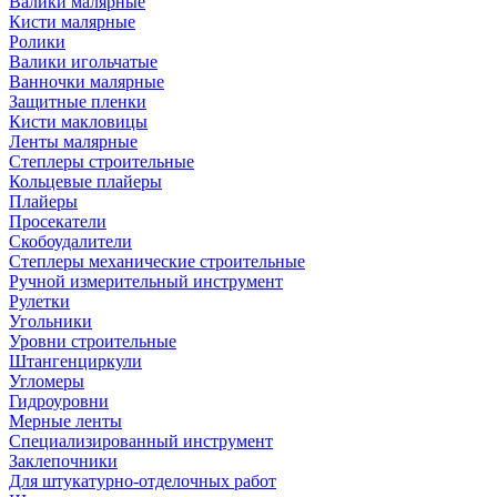
Валики малярные
Кисти малярные
Ролики
Валики игольчатые
Ванночки малярные
Защитные пленки
Кисти макловицы
Ленты малярные
Степлеры строительные
Кольцевые плайеры
Плайеры
Просекатели
Скобоудалители
Степлеры механические строительные
Ручной измерительный инструмент
Рулетки
Угольники
Уровни строительные
Штангенциркули
Угломеры
Гидроуровни
Мерные ленты
Специализированный инструмент
Заклепочники
Для штукатурно-отделочных работ