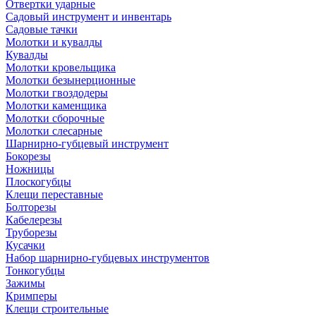
Отвертки ударные
Садовый инструмент и инвентарь
Садовые тачки
Молотки и кувалды
Кувалды
Молотки кровельщика
Молотки безынерционные
Молотки гвоздодеры
Молотки каменщика
Молотки сборочные
Молотки слесарные
Шарнирно-губцевый инструмент
Бокорезы
Ножницы
Плоскогубцы
Клещи переставные
Болторезы
Кабелерезы
Труборезы
Кусачки
Набор шарнирно-губцевых инструментов
Тонкогубцы
Зажимы
Кримперы
Клещи строительные