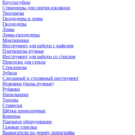
Круглогубцы
Стрипперы для снятия изоляции
Тросорезы
Гвоздодеры и ломы
Гвоздодеры
Ломы
Ломы-гвоздодеры
Монтировки
Инструмент для работы с кафелем
Плиткорезы ручные
Инструмент для работы со стеклом
Присоски для стекла
Стеклорезы
Зубила
Слесарный и столярный инструмент
Ножовки (пилы ручные)
Рубанки
Напильники
Топоры
Стамески
Щётки проволочные
Кернеры
Паяльное оборудование
Газовые горелки
Выжигатели по дереву, пирографы