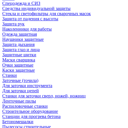
Спецодежда и СИЗ
Средства индивидуальной защиты
Стекла и светофильтры для сварочных масок
Защита от падения с высоты
Защита рук
Наколенники для работы
Одежда защитная
Наушники защитные
Защита дыхания
Защита глаз и лица
Защитные щитки
Маски сварщика
Очки защитные
Каски защитные
Станки
Заточные (точила)
Для заточки инструмента
Для заточки цепей
Станки для заточки сверл, ножей, ножниц
Ленточные пилы
Распиловочные станки
Строительное оборудование
Станции для прогрева бетона
Бетономешалки
Пылесосы строительные