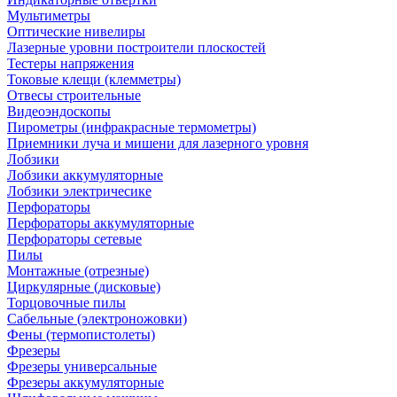
Мультиметры
Оптические нивелиры
Лазерные уровни построители плоскостей
Тестеры напряжения
Токовые клещи (клемметры)
Отвесы строительные
Видеоэндоскопы
Пирометры (инфракрасные термометры)
Приемники луча и мишени для лазерного уровня
Лобзики
Лобзики аккумуляторные
Лобзики электричесике
Перфораторы
Перфораторы аккумуляторные
Перфораторы сетевые
Пилы
Монтажные (отрезные)
Циркулярные (дисковые)
Торцовочные пилы
Сабельные (электроножовки)
Фены (термопистолеты)
Фрезеры
Фрезеры универсальные
Фрезеры аккумуляторные