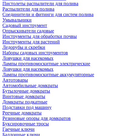
Пистолеты распылители для полива
Распылители для полива
Соединители и фитинги для систем полива
Умывальники
Садовый инструмент
Опрыскиватели садовые
Инструменты для обработки почвы
Инструменты для растений
Ледорубы и скребки
Наборы садовых инструментов
Ловушки для насекомых
Лампы противомоскитные электрические
Ловушки для насекомых
Лампы противомоскитные аккумуляторные
Автотовары
Автомобильные домкраты
Бутылочные домкраты
Винтовые домкраты
Домкраты подкатные
Подставки под машину
Реечные домкраты
Резиновые опоры для домкратов
Буксировочные тросы
Гаечные ключи
Баллонные ключи