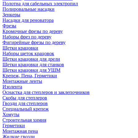
Полотна для сабельных электропил
Полировальные насадки
Зенкеры
Насадки для реноватора
Фрезы
Кромочные фрезы по дереву
Наборы фрез по дереву
Фигирейные фрезы по дереву
Щетки крацовки
Наборы щеток крацовок
Щетки крацовки для дрели
Щетки крацовки для станков
Щетки крацовки для УШМ
Крепеж, Пена, Герметики
Монтажные ленты
Изолента
Оснастка для степлеров и заклепочников
Скобы для степлеров
Гвозди для степлеров
Специальный крепеж
Хомуты
Строительная химия
Герметики
Монтажная пена
Жидкие гвозди