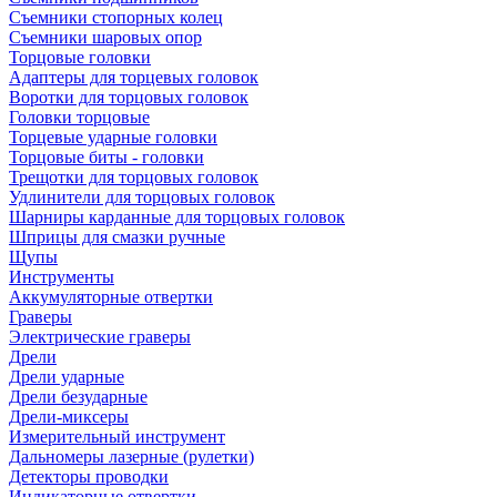
Съемники стопорных колец
Съемники шаровых опор
Торцовые головки
Адаптеры для торцевых головок
Воротки для торцовых головок
Головки торцовые
Торцевые ударные головки
Торцовые биты - головки
Трещотки для торцовых головок
Удлинители для торцовых головок
Шарниры карданные для торцовых головок
Шприцы для смазки ручные
Щупы
Инструменты
Аккумуляторные отвертки
Граверы
Электрические граверы
Дрели
Дрели ударные
Дрели безударные
Дрели-миксеры
Измерительный инструмент
Дальномеры лазерные (рулетки)
Детекторы проводки
Индикаторные отвертки