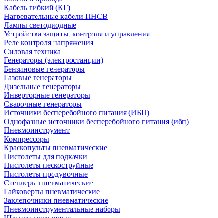
Кабель гибкий (КГ)
Нагревательные кабели ПНСВ
Лампы светодиодные
Устройства защиты, контроля и управления
Реле контроля напряжения
Силовая техника
Генераторы (электростанции)
Бензиновые генераторы
Газовые генераторы
Дизельные генераторы
Инверторные генераторы
Сварочные генераторы
Источники бесперебойного питания (ИБП)
Однофазные источники бесперебойного питания (ибп)
Пневмоинструмент
Компрессоры
Краскопульты пневматические
Пистолеты для подкачки
Пистолеты пескоструйные
Пистолеты продувочные
Степлеры пневматические
Гайковерты пневматические
Заклепочники пневматические
Пневмоинструментальные наборы
Шланги воздушные