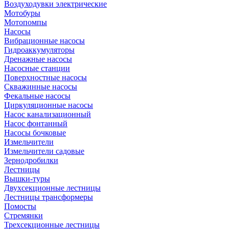
Воздуходувки электрические
Мотобуры
Мотопомпы
Насосы
Вибрационные насосы
Гидроаккумуляторы
Дренажные насосы
Насосные станции
Поверхностные насосы
Скважинные насосы
Фекальные насосы
Циркуляционные насосы
Насос канализационный
Насос фонтанный
Насосы бочковые
Измельчители
Измельчители садовые
Зернодробилки
Лестницы
Вышки-туры
Двухсекционные лестницы
Лестницы трансформеры
Помосты
Стремянки
Трехсекционные лестницы