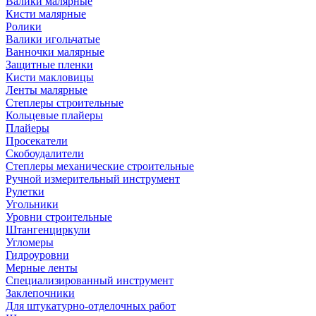
Валики малярные
Кисти малярные
Ролики
Валики игольчатые
Ванночки малярные
Защитные пленки
Кисти макловицы
Ленты малярные
Степлеры строительные
Кольцевые плайеры
Плайеры
Просекатели
Скобоудалители
Степлеры механические строительные
Ручной измерительный инструмент
Рулетки
Угольники
Уровни строительные
Штангенциркули
Угломеры
Гидроуровни
Мерные ленты
Специализированный инструмент
Заклепочники
Для штукатурно-отделочных работ