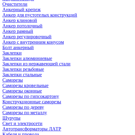
Очистители
Анкерный крепеж
Анкер для пустотелых конструкций
Анкер клиновой
Анкер потолочный
Анкер рамный
Анкер регулировочный
Анкер с внутренним конусом
Болт анкерный
Заклепки
Заклепки алюминиевые
Заклепки из нержавеющей стали
Заклепки резьбовые
Заклепки стальные
Саморезы
Саморезы кровельные
Саморезы оконные
Саморезы по гипсокартону
Конструкционные саморезы
Саморезы по дереву
Саморезы по металлу
Шурупы
Свет и электросети
Автотрансформаторы ЛАТР
Кабеля и провода