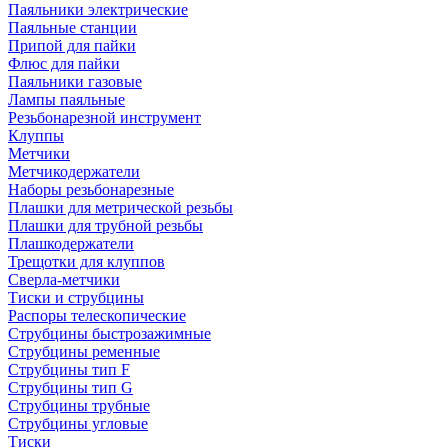
Паяльники электрические
Паяльные станции
Припой для пайки
Флюс для пайки
Паяльники газовые
Лампы паяльные
Резьбонарезной инструмент
Клуппы
Метчики
Метчикодержатели
Наборы резьбонарезные
Плашки для метрической резьбы
Плашки для трубной резьбы
Плашкодержатели
Трещотки для клуппов
Сверла-метчики
Тиски и струбцины
Распоры телескопические
Струбцины быстрозажимные
Струбцины ременные
Струбцины тип F
Струбцины тип G
Струбцины трубные
Струбцины угловые
Тиски