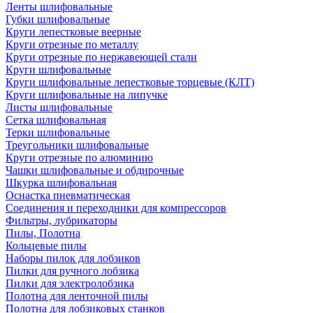
Ленты шлифовальные
Губки шлифовальные
Круги лепестковые веерные
Круги отрезные по металлу
Круги отрезные по нержавеющей стали
Круги шлифовальные
Круги шлифовальные лепестковые торцевые (КЛТ)
Круги шлифовальные на липучке
Листы шлифовальные
Сетка шлифовальная
Терки шлифовальные
Треугольники шлифовальные
Круги отрезные по алюминию
Чашки шлифовальные и обдирочные
Шкурка шлифовальная
Оснастка пневматическая
Соединения и переходники для компрессоров
Фильтры, лубрикаторы
Пилы, Полотна
Кольцевые пилы
Наборы пилок для лобзиков
Пилки для ручного лобзика
Пилки для электролобзика
Полотна для ленточной пилы
Полотна для лобзиковых станков