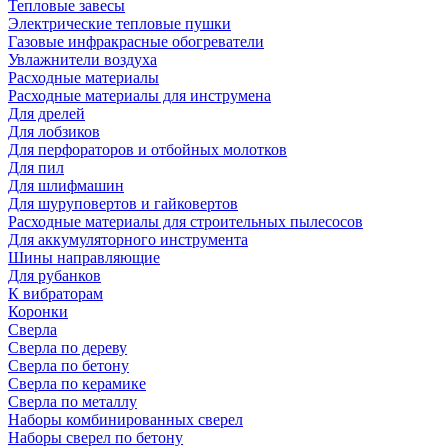
Тепловые завесы
Электрические тепловые пушки
Газовые инфракрасные обогреватели
Увлажнители воздуха
Расходные материалы
Расходные материалы для инструмена
Для дрелей
Для лобзиков
Для перфораторов и отбойных молотков
Для пил
Для шлифмашин
Для шуруповертов и гайковертов
Расходные материалы для строительных пылесосов
Для аккумуляторного инструмента
Шины направляющие
Для рубанков
К вибраторам
Коронки
Сверла
Сверла по дереву
Сверла по бетону
Сверла по керамике
Сверла по металлу
Наборы комбинированных сверел
Наборы сверел по бетону