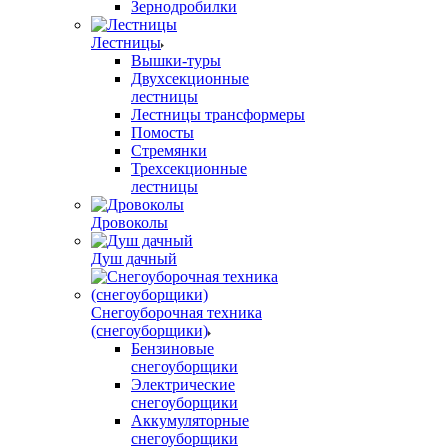
Зернодробилки
Лестницы
Вышки-туры
Двухсекционные
лестницы
Лестницы трансформеры
Помосты
Стремянки
Трехсекционные
лестницы
Дровоколы
Душ дачный
Снегоуборочная техника
(снегоуборщики)
Бензиновые
снегоуборщики
Электрические
снегоуборщики
Аккумуляторные
снегоуборщики