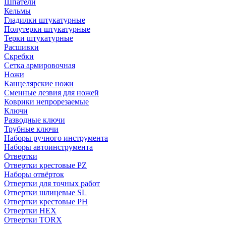
Шпатели
Кельмы
Гладилки штукатурные
Полутерки штукатурные
Терки штукатурные
Расшивки
Скребки
Сетка армировочная
Ножи
Канцелярские ножи
Сменные лезвия для ножей
Коврики непрорезаемые
Ключи
Разводные ключи
Трубные ключи
Наборы ручного инструмента
Наборы автоинструмента
Отвертки
Отвертки крестовые PZ
Наборы отвёрток
Отвертки для точных работ
Отвертки шлицевые SL
Отвертки крестовые PH
Отвертки HEX
Отвертки TORX