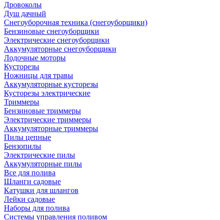
Дровоколы
Душ дачный
Снегоуборочная техника (снегоуборщики)
Бензиновые снегоуборщики
Электрические снегоуборщики
Аккумуляторные снегоуборщики
Лодочные моторы
Кусторезы
Ножницы для травы
Аккумуляторные кусторезы
Кусторезы электрические
Триммеры
Бензиновые триммеры
Электрические триммеры
Аккумуляторные триммеры
Пилы цепные
Бензопилы
Электрические пилы
Аккумуляторные пилы
Все для полива
Шланги садовые
Катушки для шлангов
Лейки садовые
Наборы для полива
Системы управления поливом