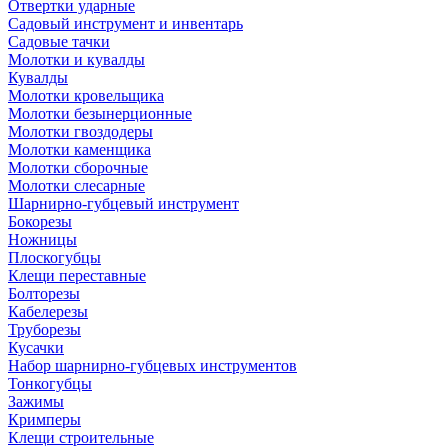
Отвертки ударные
Садовый инструмент и инвентарь
Садовые тачки
Молотки и кувалды
Кувалды
Молотки кровельщика
Молотки безынерционные
Молотки гвоздодеры
Молотки каменщика
Молотки сборочные
Молотки слесарные
Шарнирно-губцевый инструмент
Бокорезы
Ножницы
Плоскогубцы
Клещи переставные
Болторезы
Кабелерезы
Труборезы
Кусачки
Набор шарнирно-губцевых инструментов
Тонкогубцы
Зажимы
Кримперы
Клещи строительные