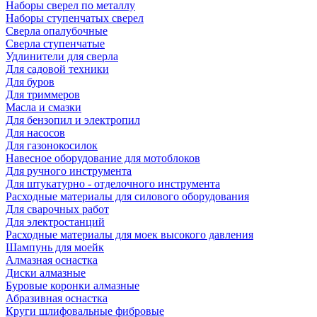
Наборы сверел по металлу
Наборы ступенчатых сверел
Сверла опалубочные
Сверла ступенчатые
Удлинители для сверла
Для садовой техники
Для буров
Для триммеров
Масла и смазки
Для бензопил и электропил
Для насосов
Для газонокосилок
Навесное оборудование для мотоблоков
Для ручного инструмента
Для штукатурно - отделочного инструмента
Расходные материалы для силового оборудования
Для сварочных работ
Для электростанций
Расходные материалы для моек высокого давления
Шампунь для моейк
Алмазная оснастка
Диски алмазные
Буровые коронки алмазные
Абразивная оснастка
Круги шлифовальные фибровые