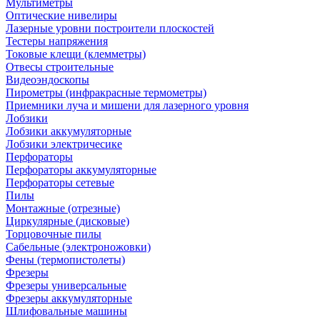
Мультиметры
Оптические нивелиры
Лазерные уровни построители плоскостей
Тестеры напряжения
Токовые клещи (клемметры)
Отвесы строительные
Видеоэндоскопы
Пирометры (инфракрасные термометры)
Приемники луча и мишени для лазерного уровня
Лобзики
Лобзики аккумуляторные
Лобзики электричесике
Перфораторы
Перфораторы аккумуляторные
Перфораторы сетевые
Пилы
Монтажные (отрезные)
Циркулярные (дисковые)
Торцовочные пилы
Сабельные (электроножовки)
Фены (термопистолеты)
Фрезеры
Фрезеры универсальные
Фрезеры аккумуляторные
Шлифовальные машины