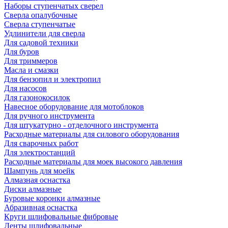
Наборы ступенчатых сверел
Сверла опалубочные
Сверла ступенчатые
Удлинители для сверла
Для садовой техники
Для буров
Для триммеров
Масла и смазки
Для бензопил и электропил
Для насосов
Для газонокосилок
Навесное оборудование для мотоблоков
Для ручного инструмента
Для штукатурно - отделочного инструмента
Расходные материалы для силового оборудования
Для сварочных работ
Для электростанций
Расходные материалы для моек высокого давления
Шампунь для моейк
Алмазная оснастка
Диски алмазные
Буровые коронки алмазные
Абразивная оснастка
Круги шлифовальные фибровые
Ленты шлифовальные