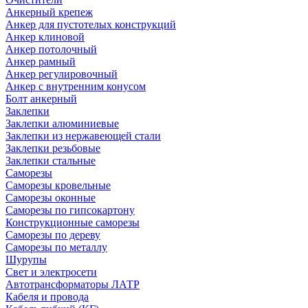
Анкерный крепеж
Анкер для пустотелых конструкций
Анкер клиновой
Анкер потолочный
Анкер рамный
Анкер регулировочный
Анкер с внутренним конусом
Болт анкерный
Заклепки
Заклепки алюминиевые
Заклепки из нержавеющей стали
Заклепки резьбовые
Заклепки стальные
Саморезы
Саморезы кровельные
Саморезы оконные
Саморезы по гипсокартону
Конструкционные саморезы
Саморезы по дереву
Саморезы по металлу
Шурупы
Свет и электросети
Автотрансформаторы ЛАТР
Кабеля и провода