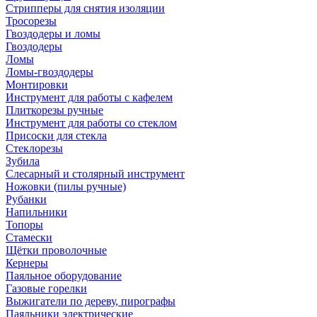
Стрипперы для снятия изоляции
Тросорезы
Гвоздодеры и ломы
Гвоздодеры
Ломы
Ломы-гвоздодеры
Монтировки
Инструмент для работы с кафелем
Плиткорезы ручные
Инструмент для работы со стеклом
Присоски для стекла
Стеклорезы
Зубила
Слесарный и столярный инструмент
Ножовки (пилы ручные)
Рубанки
Напильники
Топоры
Стамески
Щётки проволочные
Кернеры
Паяльное оборудование
Газовые горелки
Выжигатели по дереву, пирографы
Паяльники электрические