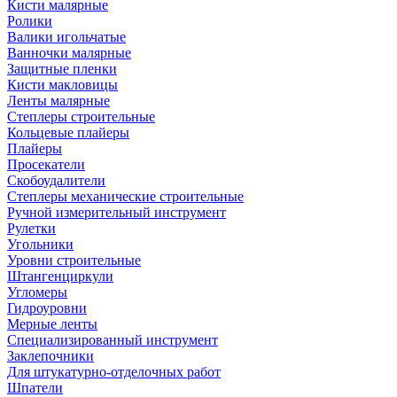
Кисти малярные
Ролики
Валики игольчатые
Ванночки малярные
Защитные пленки
Кисти макловицы
Ленты малярные
Степлеры строительные
Кольцевые плайеры
Плайеры
Просекатели
Скобоудалители
Степлеры механические строительные
Ручной измерительный инструмент
Рулетки
Угольники
Уровни строительные
Штангенциркули
Угломеры
Гидроуровни
Мерные ленты
Специализированный инструмент
Заклепочники
Для штукатурно-отделочных работ
Шпатели