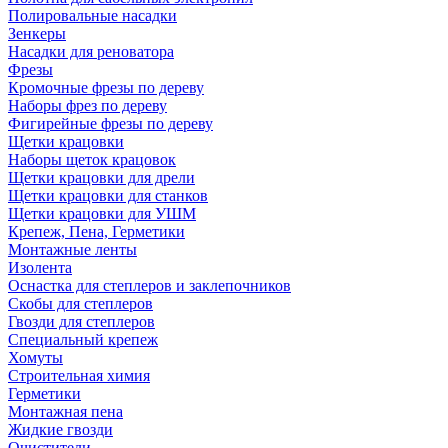
Полировальные насадки
Зенкеры
Насадки для реноватора
Фрезы
Кромочные фрезы по дереву
Наборы фрез по дереву
Фигирейные фрезы по дереву
Щетки крацовки
Наборы щеток крацовок
Щетки крацовки для дрели
Щетки крацовки для станков
Щетки крацовки для УШМ
Крепеж, Пена, Герметики
Монтажные ленты
Изолента
Оснастка для степлеров и заклепочников
Скобы для степлеров
Гвозди для степлеров
Специальный крепеж
Хомуты
Строительная химия
Герметики
Монтажная пена
Жидкие гвозди
Очистители