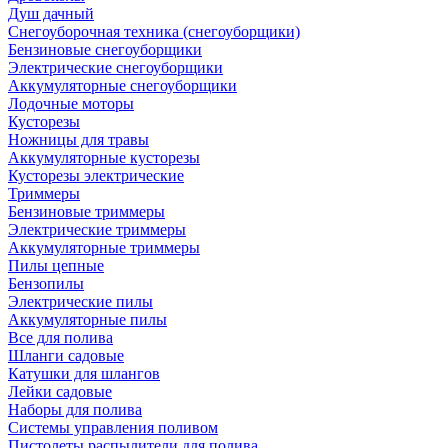
Душ дачный
Снегоуборочная техника (снегоуборщики)
Бензиновые снегоуборщики
Электрические снегоуборщики
Аккумуляторные снегоуборщики
Лодочные моторы
Кусторезы
Ножницы для травы
Аккумуляторные кусторезы
Кусторезы электрические
Триммеры
Бензиновые триммеры
Электрические триммеры
Аккумуляторные триммеры
Пилы цепные
Бензопилы
Электрические пилы
Аккумуляторные пилы
Все для полива
Шланги садовые
Катушки для шлангов
Лейки садовые
Наборы для полива
Системы управления поливом
Пистолеты распылители для полива