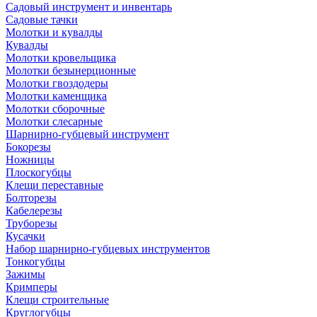
Садовый инструмент и инвентарь
Садовые тачки
Молотки и кувалды
Кувалды
Молотки кровельщика
Молотки безынерционные
Молотки гвоздодеры
Молотки каменщика
Молотки сборочные
Молотки слесарные
Шарнирно-губцевый инструмент
Бокорезы
Ножницы
Плоскогубцы
Клещи переставные
Болторезы
Кабелерезы
Труборезы
Кусачки
Набор шарнирно-губцевых инструментов
Тонкогубцы
Зажимы
Кримперы
Клещи строительные
Круглогубцы