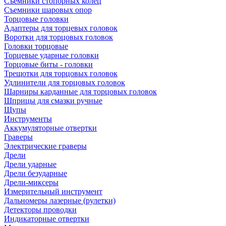
Съемники стопорных колец
Съемники шаровых опор
Торцовые головки
Адаптеры для торцевых головок
Воротки для торцовых головок
Головки торцовые
Торцевые ударные головки
Торцовые биты - головки
Трещотки для торцовых головок
Удлинители для торцовых головок
Шарниры карданные для торцовых головок
Шприцы для смазки ручные
Щупы
Инструменты
Аккумуляторные отвертки
Граверы
Электрические граверы
Дрели
Дрели ударные
Дрели безударные
Дрели-миксеры
Измерительный инструмент
Дальномеры лазерные (рулетки)
Детекторы проводки
Индикаторные отвертки