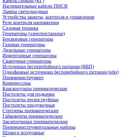
Кабель гибкий (КГ)
Нагревательные кабели ПНСВ
Лампы светодиодные
Устройства защиты, контроля и управления
Реле контроля напряжения
Силовая техника
Генераторы (электростанции)
Бензиновые генераторы
Газовые генераторы
Дизельные генераторы
Инверторные генераторы
Сварочные генераторы
Источники бесперебойного питания (ИБП)
Однофазные источники бесперебойного питания (ибп)
Пневмоинструмент
Компрессоры
Краскопульты пневматические
Пистолеты для подкачки
Пистолеты пескоструйные
Пистолеты продувочные
Степлеры пневматические
Гайковерты пневматические
Заклепочники пневматические
Пневмоинструментальные наборы
Шланги воздушные