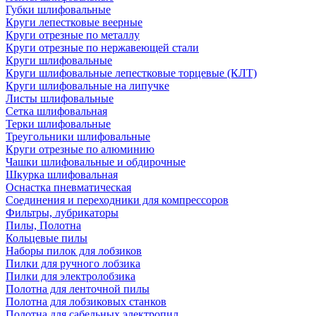
Губки шлифовальные
Круги лепестковые веерные
Круги отрезные по металлу
Круги отрезные по нержавеющей стали
Круги шлифовальные
Круги шлифовальные лепестковые торцевые (КЛТ)
Круги шлифовальные на липучке
Листы шлифовальные
Сетка шлифовальная
Терки шлифовальные
Треугольники шлифовальные
Круги отрезные по алюминию
Чашки шлифовальные и обдирочные
Шкурка шлифовальная
Оснастка пневматическая
Соединения и переходники для компрессоров
Фильтры, лубрикаторы
Пилы, Полотна
Кольцевые пилы
Наборы пилок для лобзиков
Пилки для ручного лобзика
Пилки для электролобзика
Полотна для ленточной пилы
Полотна для лобзиковых станков
Полотна для сабельных электропил