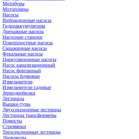
Мотобуры
Мотопомпы
Насосы
Вибрационные насосы
Гидроаккумуляторы
Дренажные насосы
Насосные станции
Поверхностные насосы
Скважинные насосы
Фекальные насосы
Циркуляционные насосы
Насос канализационный
Насос фонтанный
Насосы бочковые
Измельчители
Измельчители садовые
Зернодробилки
Лестницы
Вышки-туры
Двухсекционные лестницы
Лестницы трансформеры
Помосты
Стремянки
Трехсекционные лестницы
Дровоколы