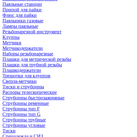
Паяльные станции
Припой для пайки
Флюс для пайки
Паяльники газовые
Лампы паяльные
Резьбонарезной инструмент
Клуппы
Метчики
Метчикодержатели
Наборы резьбонарезные
Плашки для метрической резьбы
Плашки для трубной резьбы
Плашкодержатели
Трещотки для клуппов
Сверла-метчики
Тиски и струбцины
Распоры телескопические
Струбцины быстрозажимные
Струбцины ременные
Струбцины тип F
Струбцины тип G
Струбцины трубные
Струбцины угловые
Тиски
Спецодежда и СИЗ