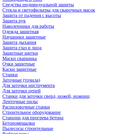
Средства индивидуальной защиты
Стекла и светофильтры для сварочных масок
Защита от падения с высоты
Защита рук
Наколенники для работы
Одежда защитная
Наушники защитные
Защита дыхания
Защита глаз и лица
Защитные щитки
Маски сварщика
Очки защитные
Каски защитные
Станки
Заточные (точила)
Для заточки инструмента
Для заточки цепей
Станки для заточки сверл, ножей, ножниц
Ленточные пилы
Распиловочные станки
Строительное оборудование
Станции для прогрева бетона
Бетономешалки
Пылесосы строительные
Виброплиты