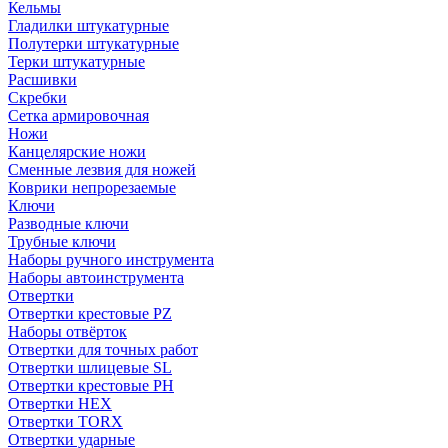
Кельмы
Гладилки штукатурные
Полутерки штукатурные
Терки штукатурные
Расшивки
Скребки
Сетка армировочная
Ножи
Канцелярские ножи
Сменные лезвия для ножей
Коврики непрорезаемые
Ключи
Разводные ключи
Трубные ключи
Наборы ручного инструмента
Наборы автоинструмента
Отвертки
Отвертки крестовые PZ
Наборы отвёрток
Отвертки для точных работ
Отвертки шлицевые SL
Отвертки крестовые PH
Отвертки HEX
Отвертки TORX
Отвертки ударные