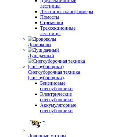
Двухсекционные
лестницы
Лестницы трансформеры
Помосты
Стремянки
Трехсекционные
лестницы
Дровоколы
Душ дачный
Снегоуборочная техника
(снегоуборщики)
Бензиновые
снегоуборщики
Электрические
снегоуборщики
Аккумуляторные
снегоуборщики
Лодочные моторы