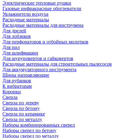
Электрические тепловые пушки
Газовые инфракрасные обогреватели
Увлажнители воздуха
Расходные материалы
Расходные материалы для инструмена
Для дрелей
Для лобзиков
Для перфораторов и отбойных молотков
Для пил
Для шлифмашин
Для шуруповертов и гайковертов
Расходные материалы для строительных пылесосов
Для аккумуляторного инструмента
Шины направляющие
Для рубанков
К вибраторам
Коронки
Сверла
Сверла по дереву
Сверла по бетону
Сверла по керамике
Сверла по металлу
Наборы комбинированных сверел
Наборы сверел по бетону
Наборы сверел по металлу