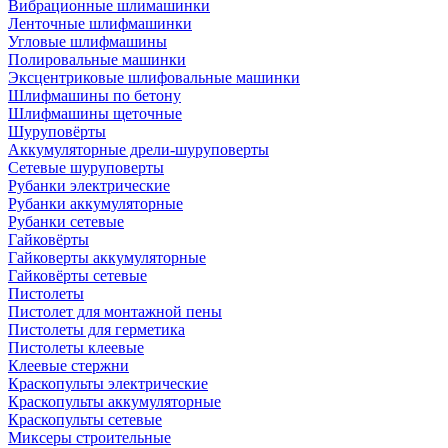
Вибрационные шлимашинки
Ленточные шлифмашинки
Угловые шлифмашины
Полировальные машинки
Эксцентриковые шлифовальные машинки
Шлифмашины по бетону
Шлифмашины щеточные
Шуруповёрты
Аккумуляторные дрели-шуруповерты
Сетевые шуруповерты
Рубанки электрические
Рубанки аккумуляторные
Рубанки сетевые
Гайковёрты
Гайковерты аккумуляторные
Гайковёрты сетевые
Пистолеты
Пистолет для монтажной пены
Пистолеты для герметика
Пистолеты клеевые
Клеевые стержни
Краскопульты электрические
Краскопульты аккумуляторные
Краскопульты сетевые
Миксеры строительные