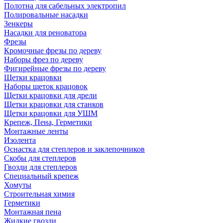
Полотна для сабельных электропил
Полировальные насадки
Зенкеры
Насадки для реноватора
Фрезы
Кромочные фрезы по дереву
Наборы фрез по дереву
Фигирейные фрезы по дереву
Щетки крацовки
Наборы щеток крацовок
Щетки крацовки для дрели
Щетки крацовки для станков
Щетки крацовки для УШМ
Крепеж, Пена, Герметики
Монтажные ленты
Изолента
Оснастка для степлеров и заклепочников
Скобы для степлеров
Гвозди для степлеров
Специальный крепеж
Хомуты
Строительная химия
Герметики
Монтажная пена
Жидкие гвозди