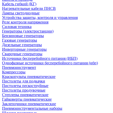
Кабель гибкий (КГ)
Нагревательные кабели ПНСВ
Лампы светодиодные
Устройства защиты, контроля и управления
Реле контроля напряжения
Силовая техника
Генераторы (электростанции)
Бензиновые генераторы
Газовые генераторы
Дизельные генераторы
Инверторные генераторы
Сварочные генераторы
Источники бесперебойного питания (ИБП)
Однофазные источники бесперебойного питания (ибп)
Пневмоинструмент
Компрессоры
Краскопульты пневматические
Пистолеты для подкачки
Пистолеты пескоструйные
Пистолеты продувочные
Степлеры пневматические
Гайковерты пневматические
Заклепочники пневматические
Пневмоинструментальные наборы
Шланги воздушные