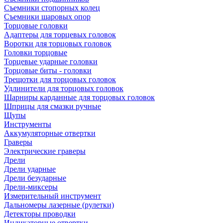
Съемники стопорных колец
Съемники шаровых опор
Торцовые головки
Адаптеры для торцевых головок
Воротки для торцовых головок
Головки торцовые
Торцевые ударные головки
Торцовые биты - головки
Трещотки для торцовых головок
Удлинители для торцовых головок
Шарниры карданные для торцовых головок
Шприцы для смазки ручные
Щупы
Инструменты
Аккумуляторные отвертки
Граверы
Электрические граверы
Дрели
Дрели ударные
Дрели безударные
Дрели-миксеры
Измерительный инструмент
Дальномеры лазерные (рулетки)
Детекторы проводки
Индикаторные отвертки