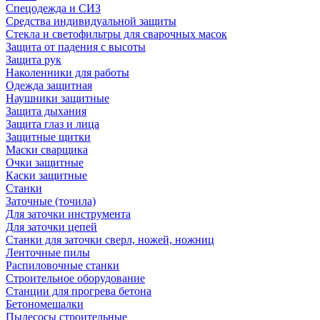
Спецодежда и СИЗ
Средства индивидуальной защиты
Стекла и светофильтры для сварочных масок
Защита от падения с высоты
Защита рук
Наколенники для работы
Одежда защитная
Наушники защитные
Защита дыхания
Защита глаз и лица
Защитные щитки
Маски сварщика
Очки защитные
Каски защитные
Станки
Заточные (точила)
Для заточки инструмента
Для заточки цепей
Станки для заточки сверл, ножей, ножниц
Ленточные пилы
Распиловочные станки
Строительное оборудование
Станции для прогрева бетона
Бетономешалки
Пылесосы строительные