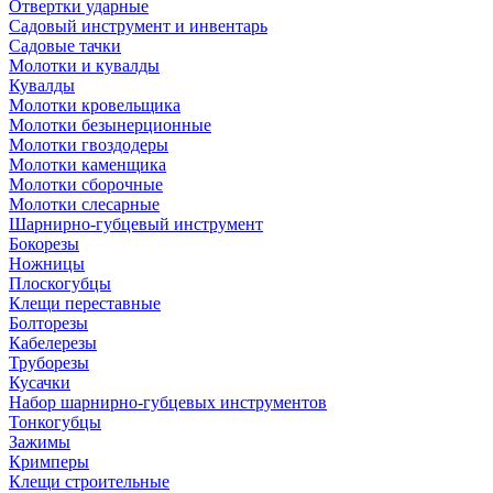
Отвертки ударные
Садовый инструмент и инвентарь
Садовые тачки
Молотки и кувалды
Кувалды
Молотки кровельщика
Молотки безынерционные
Молотки гвоздодеры
Молотки каменщика
Молотки сборочные
Молотки слесарные
Шарнирно-губцевый инструмент
Бокорезы
Ножницы
Плоскогубцы
Клещи переставные
Болторезы
Кабелерезы
Труборезы
Кусачки
Набор шарнирно-губцевых инструментов
Тонкогубцы
Зажимы
Кримперы
Клещи строительные