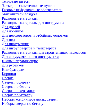
Тепловые завесы
Электрические тепловые пушки
Газовые инфракрасные обогреватели
Увлажнители воздуха
Расходные материалы
Расходные материалы для инструмена
Для дрелей
Для лобзиков
Для перфораторов и отбойных молотков
Для пил
Для шлифмашин
Для шуруповертов и гайковертов
Расходные материалы для строительных пылесосов
Для аккумуляторного инструмента
Шины направляющие
Для рубанков
К вибраторам
Коронки
Сверла
Сверла по дереву
Сверла по бетону
Сверла по керамике
Сверла по металлу
Наборы комбинированных сверел
Наборы сверел по бетону