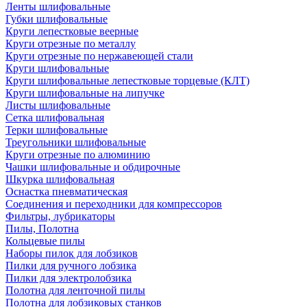
Ленты шлифовальные
Губки шлифовальные
Круги лепестковые веерные
Круги отрезные по металлу
Круги отрезные по нержавеющей стали
Круги шлифовальные
Круги шлифовальные лепестковые торцевые (КЛТ)
Круги шлифовальные на липучке
Листы шлифовальные
Сетка шлифовальная
Терки шлифовальные
Треугольники шлифовальные
Круги отрезные по алюминию
Чашки шлифовальные и обдирочные
Шкурка шлифовальная
Оснастка пневматическая
Соединения и переходники для компрессоров
Фильтры, лубрикаторы
Пилы, Полотна
Кольцевые пилы
Наборы пилок для лобзиков
Пилки для ручного лобзика
Пилки для электролобзика
Полотна для ленточной пилы
Полотна для лобзиковых станков