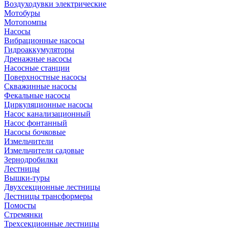
Воздуходувки электрические
Мотобуры
Мотопомпы
Насосы
Вибрационные насосы
Гидроаккумуляторы
Дренажные насосы
Насосные станции
Поверхностные насосы
Скважинные насосы
Фекальные насосы
Циркуляционные насосы
Насос канализационный
Насос фонтанный
Насосы бочковые
Измельчители
Измельчители садовые
Зернодробилки
Лестницы
Вышки-туры
Двухсекционные лестницы
Лестницы трансформеры
Помосты
Стремянки
Трехсекционные лестницы