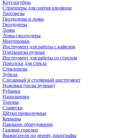
Круглогубцы
Стрипперы для снятия изоляции
Тросорезы
Гвоздодеры и ломы
Гвоздодеры
Ломы
Ломы-гвоздодеры
Монтировки
Инструмент для работы с кафелем
Плиткорезы ручные
Инструмент для работы со стеклом
Присоски для стекла
Стеклорезы
Зубила
Слесарный и столярный инструмент
Ножовки (пилы ручные)
Рубанки
Напильники
Топоры
Стамески
Щётки проволочные
Кернеры
Паяльное оборудование
Газовые горелки
Выжигатели по дереву, пирографы