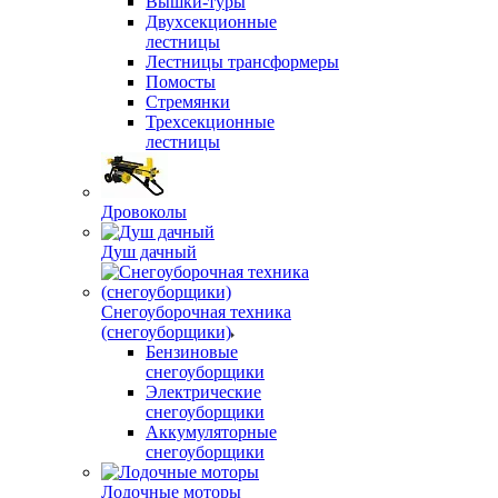
Вышки-туры
Двухсекционные
лестницы
Лестницы трансформеры
Помосты
Стремянки
Трехсекционные
лестницы
Дровоколы
Душ дачный
Снегоуборочная техника
(снегоуборщики)
Бензиновые
снегоуборщики
Электрические
снегоуборщики
Аккумуляторные
снегоуборщики
Лодочные моторы