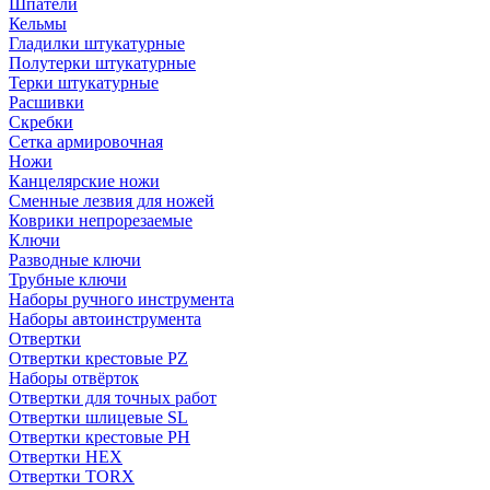
Шпатели
Кельмы
Гладилки штукатурные
Полутерки штукатурные
Терки штукатурные
Расшивки
Скребки
Сетка армировочная
Ножи
Канцелярские ножи
Сменные лезвия для ножей
Коврики непрорезаемые
Ключи
Разводные ключи
Трубные ключи
Наборы ручного инструмента
Наборы автоинструмента
Отвертки
Отвертки крестовые PZ
Наборы отвёрток
Отвертки для точных работ
Отвертки шлицевые SL
Отвертки крестовые PH
Отвертки HEX
Отвертки TORX