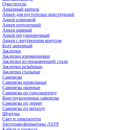
Очистители
Анкерный крепеж
Анкер для пустотелых конструкций
Анкер клиновой
Анкер потолочный
Анкер рамный
Анкер регулировочный
Анкер с внутренним конусом
Болт анкерный
Заклепки
Заклепки алюминиевые
Заклепки из нержавеющей стали
Заклепки резьбовые
Заклепки стальные
Саморезы
Саморезы кровельные
Саморезы оконные
Саморезы по гипсокартону
Конструкционные саморезы
Саморезы по дереву
Саморезы по металлу
Шурупы
Свет и электросети
Автотрансформаторы ЛАТР
Кабеля и провода