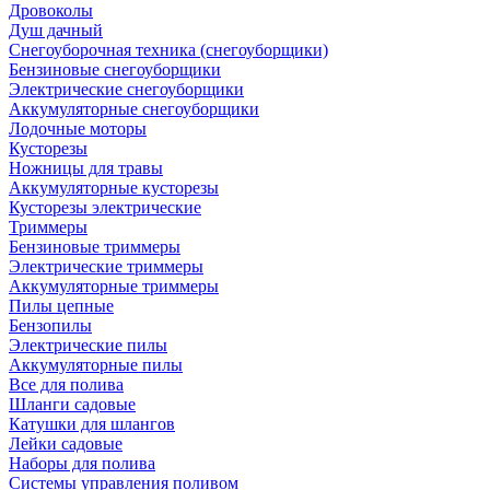
Дровоколы
Душ дачный
Снегоуборочная техника (снегоуборщики)
Бензиновые снегоуборщики
Электрические снегоуборщики
Аккумуляторные снегоуборщики
Лодочные моторы
Кусторезы
Ножницы для травы
Аккумуляторные кусторезы
Кусторезы электрические
Триммеры
Бензиновые триммеры
Электрические триммеры
Аккумуляторные триммеры
Пилы цепные
Бензопилы
Электрические пилы
Аккумуляторные пилы
Все для полива
Шланги садовые
Катушки для шлангов
Лейки садовые
Наборы для полива
Системы управления поливом