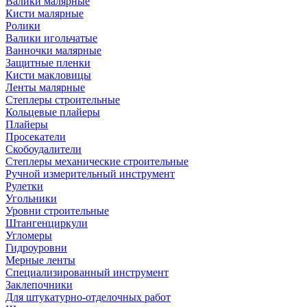
Валики малярные
Кисти малярные
Ролики
Валики игольчатые
Ванночки малярные
Защитные пленки
Кисти макловицы
Ленты малярные
Степлеры строительные
Кольцевые плайеры
Плайеры
Просекатели
Скобоудалители
Степлеры механические строительные
Ручной измерительный инструмент
Рулетки
Угольники
Уровни строительные
Штангенциркули
Угломеры
Гидроуровни
Мерные ленты
Специализированный инструмент
Заклепочники
Для штукатурно-отделочных работ