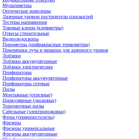
Мультиметры
Оптические нивелиры
Лазерные уровни построители плоскостей
Тестеры напряжения
Токовые клещи (клемметры)
Отвесы строительные
Видеоэндоскопы
Пирометры (инфракрасные термометры)
Приемники луча и мишени для лазерного уровня
Лобзики
Лобзики аккумуляторные
Лобзики электричесике
Перфораторы
Перфораторы аккумуляторные
Перфораторы сетевые
Пилы
Монтажные (отрезные)
Циркулярные (дисковые)
Торцовочные пилы
Сабельные (электроножовки)
Фены (термопистолеты)
Фрезеры
Фрезеры универсальные
Фрезеры аккумуляторные