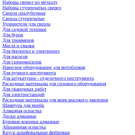
Наборы сверел по металлу
Наборы ступенчатых сверел
Сверла опалубочные
Сверла ступенчатые
Удлинители для сверла
Для садовой техники
Для буров
Для триммеров
Масла и смазки
Для бензопил и электропил
Для насосов
Для газонокосилок
Навесное оборудование для мотоблоков
Для ручного инструмента
Для штукатурно - отделочного инструмента
Расходные материалы для силового оборудования
Для сварочных работ
Для электростанций
Расходные материалы для моек высокого давления
Шампунь для моейк
Алмазная оснастка
Диски алмазные
Буровые коронки алмазные
Абразивная оснастка
Круги шлифовальные фибровые