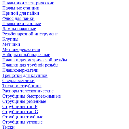
Паяльники электрические
Паяльные станции
Припой для пайки
Флюс для пайки
Паяльники газовые
Лампы паяльные
Резьбонарезной инструмент
Клуппы
Метчики
Метчикодержатели
Наборы резьбонарезные
Плашки для метрической резьбы
Плашки для трубной резьбы
Плашкодержатели
Трещотки для клуппов
Сверла-метчики
Тиски и струбцины
Распоры телескопические
Струбцины быстрозажимные
Струбцины ременные
Струбцины тип F
Струбцины тип G
Струбцины трубные
Струбцины угловые
Тиски