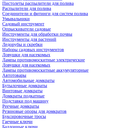
Пистолеты распылители для полива
Распылители для полива
Соединители и фитинги для систем полива
Умывальники
Садовый инструмент
Опрыскиватели садовые
Инструменты для обработки почвы
Инструменты для растений
Ледорубы и скребки
Наборы садовых инструментов
Ловушки для насекомых
Лампы противомоскитные электрические
Ловушки для насекомых
Лампы противомоскитные аккумуляторные
Автотовары
Автомобильные домкраты
Бутылочные домкраты
Винтовые домкраты
Домкраты подкатные
Подставки под машину
Реечные домкраты
Резиновые опоры для домкратов
Буксировочные тросы
Гаечные ключи
Баллонные ключи