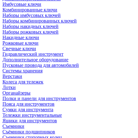
Имбусовые ключи
Комбинированные ключи
Наборы имбусовых ключей
Наборы комбинированных ключей
Наборы накидных ключей
Наборы рожковых ключей
Накидные ключи
Рожковые ключи
Свечные ключи
Гидравлический инструмент
Дополнительное оборудование
Пусковые провода для автомобилей
Системы хранения
Верстаки
Колеса для тележек
Лотки
Органайзеры
Полки и панели для инструментов
Пояса для инструментов
Сумки для инструмента
Тележки инструментальные
Ящики для инструментов
Съемники
Съёмники подшипников
Съемники стопорных колец