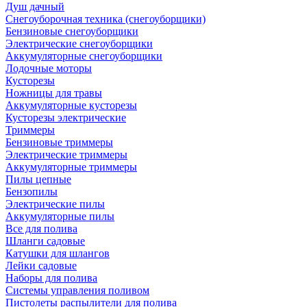
Душ дачный
Снегоуборочная техника (снегоуборщики)
Бензиновые снегоуборщики
Электрические снегоуборщики
Аккумуляторные снегоуборщики
Лодочные моторы
Кусторезы
Ножницы для травы
Аккумуляторные кусторезы
Кусторезы электрические
Триммеры
Бензиновые триммеры
Электрические триммеры
Аккумуляторные триммеры
Пилы цепные
Бензопилы
Электрические пилы
Аккумуляторные пилы
Все для полива
Шланги садовые
Катушки для шлангов
Лейки садовые
Наборы для полива
Системы управления поливом
Пистолеты распылители для полива