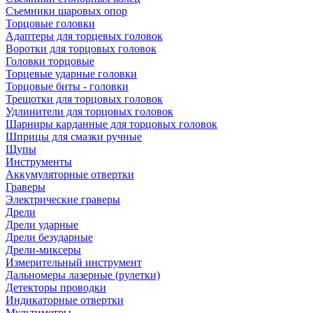
Съемники шаровых опор
Торцовые головки
Адаптеры для торцевых головок
Воротки для торцовых головок
Головки торцовые
Торцевые ударные головки
Торцовые биты - головки
Трещотки для торцовых головок
Удлинители для торцовых головок
Шарниры карданные для торцовых головок
Шприцы для смазки ручные
Щупы
Инструменты
Аккумуляторные отвертки
Граверы
Электрические граверы
Дрели
Дрели ударные
Дрели безударные
Дрели-миксеры
Измерительный инструмент
Дальномеры лазерные (рулетки)
Детекторы проводки
Индикаторные отвертки
Мультиметры