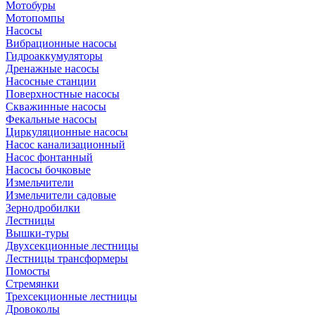
Мотобуры
Мотопомпы
Насосы
Вибрационные насосы
Гидроаккумуляторы
Дренажные насосы
Насосные станции
Поверхностные насосы
Скважинные насосы
Фекальные насосы
Циркуляционные насосы
Насос канализационный
Насос фонтанный
Насосы бочковые
Измельчители
Измельчители садовые
Зернодробилки
Лестницы
Вышки-туры
Двухсекционные лестницы
Лестницы трансформеры
Помосты
Стремянки
Трехсекционные лестницы
Дровоколы